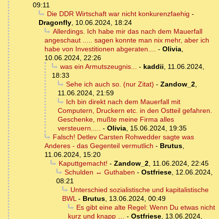
09:11
Die DDR Wirtschaft war nicht konkurenzfaehig
-
Dragonfly
,
10.06.2024, 18:24
Allerdings. Ich habe mir das nach dem Mauerfall
angeschaut ..... sagen konnte man nix mehr, aber ich
habe von Investitionen abgeraten....
-
Olivia
,
10.06.2024, 22:26
was ein Armutszeugnis...
-
kaddii
,
11.06.2024,
18:33
Sehe ich auch so. (nur Zitat)
-
Zandow_2
,
11.06.2024, 21:59
Ich bin direkt nach dem Mauerfall mit
Computern, Druckern etc. in den Ostteil gefahren.
Geschenke, mußte meine Firma alles
versteuern.....
-
Olivia
,
15.06.2024, 19:35
Falsch! Detlev Carsten Rohwedder sagte was
Anderes - das Gegenteil vermutlich
-
Brutus
,
11.06.2024, 15:20
Kaputtgemacht!
-
Zandow_2
,
11.06.2024, 22:45
Schulden ↔ Guthaben
-
Ostfriese
,
12.06.2024,
08:21
Unterschied sozialistische und kapitalistische
BWL
-
Brutus
,
13.06.2024, 00:49
Es gibt eine alte Regel: Wenn Du etwas nicht
kurz und knapp …
-
Ostfriese
,
13.06.2024,