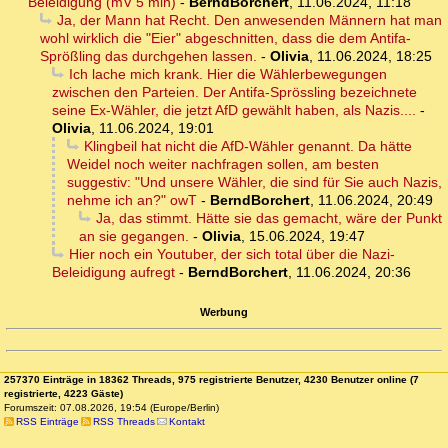
Beleidigung (mV 5 min)
-
BerndBorchert
,
11.06.2024, 11:18
Ja, der Mann hat Recht. Den anwesenden Männern hat man
wohl wirklich die "Eier" abgeschnitten, dass die dem Antifa-
Sprößling das durchgehen lassen.
-
Olivia
,
11.06.2024, 18:25
Ich lache mich krank. Hier die Wählerbewegungen
zwischen den Parteien. Der Antifa-Sprössling bezeichnete
seine Ex-Wähler, die jetzt AfD gewählt haben, als Nazis....
-
Olivia
,
11.06.2024, 19:01
Klingbeil hat nicht die AfD-Wähler genannt. Da hätte
Weidel noch weiter nachfragen sollen, am besten
suggestiv: "Und unsere Wähler, die sind für Sie auch Nazis,
nehme ich an?" owT
-
BerndBorchert
,
11.06.2024, 20:49
Ja, das stimmt. Hätte sie das gemacht, wäre der Punkt
an sie gegangen.
-
Olivia
,
15.06.2024, 19:47
Hier noch ein Youtuber, der sich total über die Nazi-
Beleidigung aufregt
-
BerndBorchert
,
11.06.2024, 20:36
Werbung
257370 Einträge in 18362 Threads, 975 registrierte Benutzer, 4230 Benutzer online (7
registrierte, 4223 Gäste)
Forumszeit: 07.08.2026, 19:54 (Europe/Berlin)
RSS Einträge
RSS Threads
Kontakt