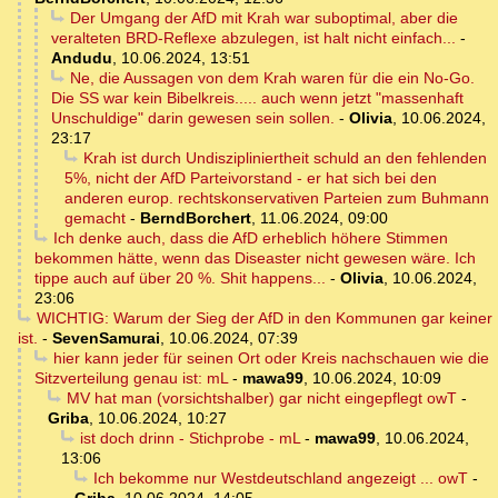
Der Umgang der AfD mit Krah war suboptimal, aber die
veralteten BRD-Reflexe abzulegen, ist halt nicht einfach...
-
Andudu
,
10.06.2024, 13:51
Ne, die Aussagen von dem Krah waren für die ein No-Go.
Die SS war kein Bibelkreis..... auch wenn jetzt "massenhaft
Unschuldige" darin gewesen sein sollen.
-
Olivia
,
10.06.2024,
23:17
Krah ist durch Undiszipliniertheit schuld an den fehlenden
5%, nicht der AfD Parteivorstand - er hat sich bei den
anderen europ. rechtskonservativen Parteien zum Buhmann
gemacht
-
BerndBorchert
,
11.06.2024, 09:00
Ich denke auch, dass die AfD erheblich höhere Stimmen
bekommen hätte, wenn das Diseaster nicht gewesen wäre. Ich
tippe auch auf über 20 %. Shit happens...
-
Olivia
,
10.06.2024,
23:06
WICHTIG: Warum der Sieg der AfD in den Kommunen gar keiner
ist.
-
SevenSamurai
,
10.06.2024, 07:39
hier kann jeder für seinen Ort oder Kreis nachschauen wie die
Sitzverteilung genau ist: mL
-
mawa99
,
10.06.2024, 10:09
MV hat man (vorsichtshalber) gar nicht eingepflegt owT
-
Griba
,
10.06.2024, 10:27
ist doch drinn - Stichprobe - mL
-
mawa99
,
10.06.2024,
13:06
Ich bekomme nur Westdeutschland angezeigt ... owT
-