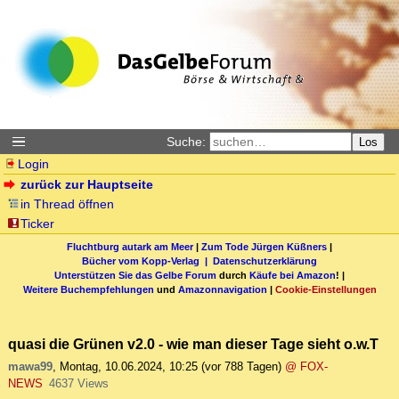
Suche:
Los
Login
zurück zur Hauptseite
in Thread öffnen
Ticker
Fluchtburg autark am Meer
|
Zum Tode Jürgen Küßners
|
Bücher vom Kopp-Verlag |
Datenschutzerklärung
Unterstützen Sie das Gelbe Forum
durch
Käufe bei Amazon
! |
Weitere Buchempfehlungen
und
Amazonnavigation
|
Cookie-Einstellungen
quasi die Grünen v2.0 - wie man dieser Tage sieht o.w.T
mawa99
,
Montag, 10.06.2024, 10:25
(vor 788 Tagen)
@ FOX-
NEWS
4637 Views