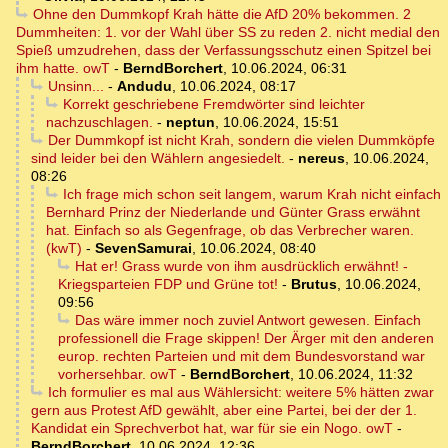
Ohne den Dummkopf Krah hätte die AfD 20% bekommen. 2
Dummheiten: 1. vor der Wahl über SS zu reden 2. nicht medial den
Spieß umzudrehen, dass der Verfassungsschutz einen Spitzel bei
ihm hatte. owT
-
BerndBorchert
,
10.06.2024, 06:31
Unsinn...
-
Andudu
,
10.06.2024, 08:17
Korrekt geschriebene Fremdwörter sind leichter
nachzuschlagen.
-
neptun
,
10.06.2024, 15:51
Der Dummkopf ist nicht Krah, sondern die vielen Dummköpfe
sind leider bei den Wählern angesiedelt.
-
nereus
,
10.06.2024,
08:26
Ich frage mich schon seit langem, warum Krah nicht einfach
Bernhard Prinz der Niederlande und Günter Grass erwähnt
hat. Einfach so als Gegenfrage, ob das Verbrecher waren.
(kwT)
-
SevenSamurai
,
10.06.2024, 08:40
Hat er! Grass wurde von ihm ausdrücklich erwähnt! -
Kriegsparteien FDP und Grüne tot!
-
Brutus
,
10.06.2024,
09:56
Das wäre immer noch zuviel Antwort gewesen. Einfach
professionell die Frage skippen! Der Ärger mit den anderen
europ. rechten Parteien und mit dem Bundesvorstand war
vorhersehbar. owT
-
BerndBorchert
,
10.06.2024, 11:32
Ich formulier es mal aus Wählersicht: weitere 5% hätten zwar
gern aus Protest AfD gewählt, aber eine Partei, bei der der 1.
Kandidat ein Sprechverbot hat, war für sie ein Nogo. owT
-
BerndBorchert
,
10.06.2024, 12:36