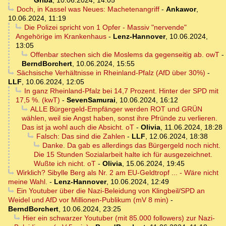
Griba
,
10.06.2024, 14:05
Doch, in Kassel was Neues: Machetenangriff
-
Ankawor
,
10.06.2024, 11:19
Die Polizei spricht von 1 Opfer - Massiv "nervende"
Angehörige im Krankenhaus
-
Lenz-Hannover
,
10.06.2024,
13:05
Offenbar stechen sich die Moslems da gegenseitig ab. owT
-
BerndBorchert
,
10.06.2024, 15:55
Sächsische Verhältnisse in Rheinland-Pfalz (AfD über 30%)
-
LLF
,
10.06.2024, 12:05
In ganz Rheinland-Pfalz bei 14,7 Prozent. Hinter der SPD mit
17,5 %. (kwT)
-
SevenSamurai
,
10.06.2024, 16:12
ALLE Bürgergeld-Empfänger werden ROT und GRÜN
wählen, weil sie Angst haben, sonst ihre Pfründe zu verlieren.
Das ist ja wohl auch die Absicht. oT
-
Olivia
,
11.06.2024, 18:28
Falsch: Das sind die Zahlen
-
LLF
,
12.06.2024, 18:38
Danke. Da gab es allerdings das Bürgergeld noch nicht.
Die 15 Stunden Sozialarbeit halte ich für ausgezeichnet.
Wußte ich nicht. oT
-
Olivia
,
15.06.2024, 19:45
Wirklich? Sibylle Berg als Nr. 2 am EU-Geldtropf ... - Wäre nicht
meine Wahl.
-
Lenz-Hannover
,
10.06.2024, 12:49
Ein Youtuber über die Nazi-Beleidung von Klingbeil/SPD an
Weidel und AfD vor Millionen-Publikum (mV 8 min)
-
BerndBorchert
,
10.06.2024, 23:25
Hier ein schwarzer Youtuber (mit 85.000 followers) zur Nazi-