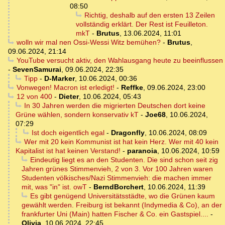
08:50
Richtig, deshalb auf den ersten 13 Zeilen
vollständig erklärt. Der Rest ist Feuilleton.
mkT
-
Brutus
,
13.06.2024, 11:01
wolln wir mal nen Ossi-Wessi Witz bemühen?
-
Brutus
,
09.06.2024, 21:14
YouTube versucht aktiv, den Wahlausgang heute zu beeinflussen
-
SevenSamurai
,
09.06.2024, 22:35
Tipp
-
D-Marker
,
10.06.2024, 00:36
Vonwegen! Macron ist erledigt!
-
Reffke
,
09.06.2024, 23:00
12 von 400
-
Dieter
,
10.06.2024, 05:43
In 30 Jahren werden die migrierten Deutschen dort keine
Grüne wählen, sondern konservativ kT
-
Joe68
,
10.06.2024,
07:29
Ist doch eigentlich egal
-
Dragonfly
,
10.06.2024, 08:09
Wer mit 20 kein Kommunist ist hat kein Herz. Wer mit 40 kein
Kapitalist ist hat keinen Verstand!
-
paranoia
,
10.06.2024, 10:59
Eindeutig liegt es an den Studenten. Die sind schon seit zig
Jahren grünes Stimmenvieh, 2 von 3. Vor 100 Jahren waren
Studenten völkisches/Nazi Stimmenvieh: die machen immer
mit, was "in" ist. owT
-
BerndBorchert
,
10.06.2024, 11:39
Es gibt genügend Universitätsstädte, wo die Grünen kaum
gewählt werden. Freiburg ist bekannt (Indymedia & Co), an der
frankfurter Uni (Main) hatten Fischer & Co. ein Gastspiel....
-
Olivia
,
10.06.2024, 22:45