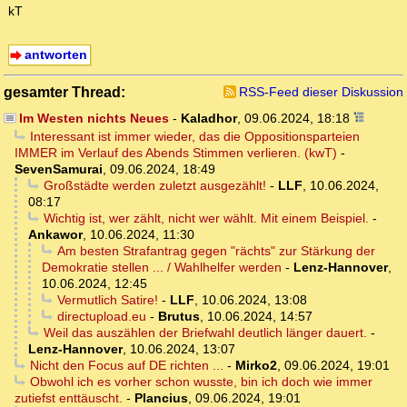
kT
antworten
gesamter Thread:
RSS-Feed dieser Diskussion
Im Westen nichts Neues
-
Kaladhor
,
09.06.2024, 18:18
Interessant ist immer wieder, das die Oppositionsparteien
IMMER im Verlauf des Abends Stimmen verlieren. (kwT)
-
SevenSamurai
,
09.06.2024, 18:49
Großstädte werden zuletzt ausgezählt!
-
LLF
,
10.06.2024,
08:17
Wichtig ist, wer zählt, nicht wer wählt. Mit einem Beispiel.
-
Ankawor
,
10.06.2024, 11:30
Am besten Strafantrag gegen "rächts" zur Stärkung der
Demokratie stellen ... / Wahlhelfer werden
-
Lenz-Hannover
,
10.06.2024, 12:45
Vermutlich Satire!
-
LLF
,
10.06.2024, 13:08
directupload.eu
-
Brutus
,
10.06.2024, 14:57
Weil das auszählen der Briefwahl deutlich länger dauert.
-
Lenz-Hannover
,
10.06.2024, 13:07
Nicht den Focus auf DE richten ...
-
Mirko2
,
09.06.2024, 19:01
Obwohl ich es vorher schon wusste, bin ich doch wie immer
zutiefst enttäuscht.
-
Plancius
,
09.06.2024, 19:01