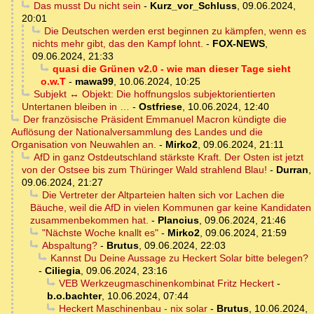
Das musst Du nicht sein
-
Kurz_vor_Schluss
,
09.06.2024,
20:01
Die Deutschen werden erst beginnen zu kämpfen, wenn es
nichts mehr gibt, das den Kampf lohnt.
-
FOX-NEWS
,
09.06.2024, 21:33
quasi die Grünen v2.0 - wie man dieser Tage sieht
o.w.T
-
mawa99
,
10.06.2024, 10:25
Subjekt ↔ Objekt: Die hoffnungslos subjektorientierten
Untertanen bleiben in …
-
Ostfriese
,
10.06.2024, 12:40
Der französische Präsident Emmanuel Macron kündigte die
Auflösung der Nationalversammlung des Landes und die
Organisation von Neuwahlen an.
-
Mirko2
,
09.06.2024, 21:11
AfD in ganz Ostdeutschland stärkste Kraft. Der Osten ist jetzt
von der Ostsee bis zum Thüringer Wald strahlend Blau!
-
Durran
,
09.06.2024, 21:27
Die Vertreter der Altparteien halten sich vor Lachen die
Bäuche, weil die AfD in vielen Kommunen gar keine Kandidaten
zusammenbekommen hat.
-
Plancius
,
09.06.2024, 21:46
"Nächste Woche knallt es"
-
Mirko2
,
09.06.2024, 21:59
Abspaltung?
-
Brutus
,
09.06.2024, 22:03
Kannst Du Deine Aussage zu Heckert Solar bitte belegen?
-
Ciliegia
,
09.06.2024, 23:16
VEB Werkzeugmaschinenkombinat Fritz Heckert
-
b.o.bachter
,
10.06.2024, 07:44
Heckert Maschinenbau - nix solar
-
Brutus
,
10.06.2024,