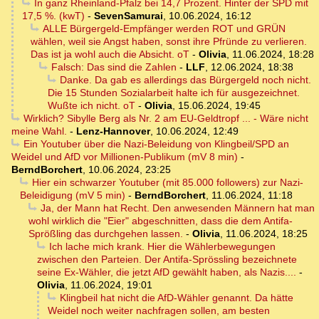
In ganz Rheinland-Pfalz bei 14,7 Prozent. Hinter der SPD mit
17,5 %. (kwT)
-
SevenSamurai
,
10.06.2024, 16:12
ALLE Bürgergeld-Empfänger werden ROT und GRÜN
wählen, weil sie Angst haben, sonst ihre Pfründe zu verlieren.
Das ist ja wohl auch die Absicht. oT
-
Olivia
,
11.06.2024, 18:28
Falsch: Das sind die Zahlen
-
LLF
,
12.06.2024, 18:38
Danke. Da gab es allerdings das Bürgergeld noch nicht.
Die 15 Stunden Sozialarbeit halte ich für ausgezeichnet.
Wußte ich nicht. oT
-
Olivia
,
15.06.2024, 19:45
Wirklich? Sibylle Berg als Nr. 2 am EU-Geldtropf ... - Wäre nicht
meine Wahl.
-
Lenz-Hannover
,
10.06.2024, 12:49
Ein Youtuber über die Nazi-Beleidung von Klingbeil/SPD an
Weidel und AfD vor Millionen-Publikum (mV 8 min)
-
BerndBorchert
,
10.06.2024, 23:25
Hier ein schwarzer Youtuber (mit 85.000 followers) zur Nazi-
Beleidigung (mV 5 min)
-
BerndBorchert
,
11.06.2024, 11:18
Ja, der Mann hat Recht. Den anwesenden Männern hat man
wohl wirklich die "Eier" abgeschnitten, dass die dem Antifa-
Sprößling das durchgehen lassen.
-
Olivia
,
11.06.2024, 18:25
Ich lache mich krank. Hier die Wählerbewegungen
zwischen den Parteien. Der Antifa-Sprössling bezeichnete
seine Ex-Wähler, die jetzt AfD gewählt haben, als Nazis....
-
Olivia
,
11.06.2024, 19:01
Klingbeil hat nicht die AfD-Wähler genannt. Da hätte
Weidel noch weiter nachfragen sollen, am besten