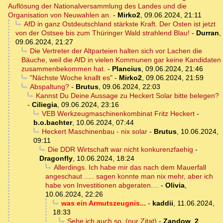
Auflösung der Nationalversammlung des Landes und die
Organisation von Neuwahlen an.
-
Mirko2
,
09.06.2024, 21:11
AfD in ganz Ostdeutschland stärkste Kraft. Der Osten ist jetzt
von der Ostsee bis zum Thüringer Wald strahlend Blau!
-
Durran
,
09.06.2024, 21:27
Die Vertreter der Altparteien halten sich vor Lachen die
Bäuche, weil die AfD in vielen Kommunen gar keine Kandidaten
zusammenbekommen hat.
-
Plancius
,
09.06.2024, 21:46
"Nächste Woche knallt es"
-
Mirko2
,
09.06.2024, 21:59
Abspaltung?
-
Brutus
,
09.06.2024, 22:03
Kannst Du Deine Aussage zu Heckert Solar bitte belegen?
-
Ciliegia
,
09.06.2024, 23:16
VEB Werkzeugmaschinenkombinat Fritz Heckert
-
b.o.bachter
,
10.06.2024, 07:44
Heckert Maschinenbau - nix solar
-
Brutus
,
10.06.2024,
09:11
Die DDR Wirtschaft war nicht konkurenzfaehig
-
Dragonfly
,
10.06.2024, 18:24
Allerdings. Ich habe mir das nach dem Mauerfall
angeschaut ..... sagen konnte man nix mehr, aber ich
habe von Investitionen abgeraten....
-
Olivia
,
10.06.2024, 22:26
was ein Armutszeugnis...
-
kaddii
,
11.06.2024,
18:33
Sehe ich auch so. (nur Zitat)
-
Zandow_2
,