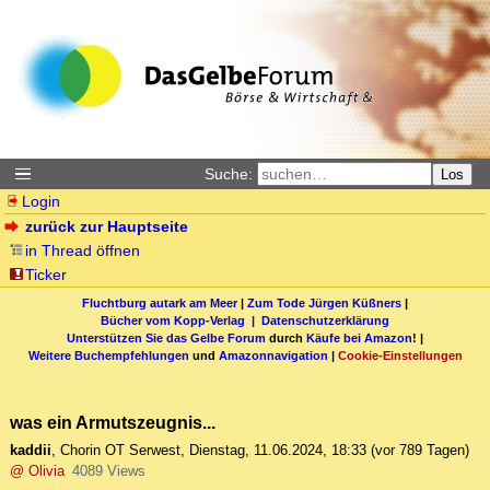
Suche:
Los
Login
zurück zur Hauptseite
in Thread öffnen
Ticker
Fluchtburg autark am Meer
|
Zum Tode Jürgen Küßners
|
Bücher vom Kopp-Verlag |
Datenschutzerklärung
Unterstützen Sie das Gelbe Forum
durch
Käufe bei Amazon
! |
Weitere Buchempfehlungen
und
Amazonnavigation
|
Cookie-Einstellungen
was ein Armutszeugnis...
kaddii
,
Chorin OT Serwest
,
Dienstag, 11.06.2024, 18:33
(vor 789 Tagen)
@ Olivia
4089 Views