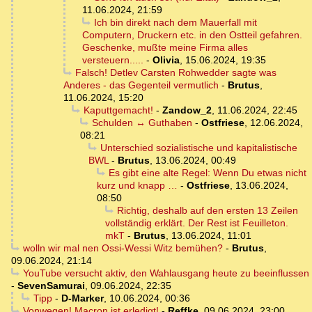
11.06.2024, 21:59
Ich bin direkt nach dem Mauerfall mit
Computern, Druckern etc. in den Ostteil gefahren.
Geschenke, mußte meine Firma alles
versteuern.....
-
Olivia
,
15.06.2024, 19:35
Falsch! Detlev Carsten Rohwedder sagte was
Anderes - das Gegenteil vermutlich
-
Brutus
,
11.06.2024, 15:20
Kaputtgemacht!
-
Zandow_2
,
11.06.2024, 22:45
Schulden ↔ Guthaben
-
Ostfriese
,
12.06.2024,
08:21
Unterschied sozialistische und kapitalistische
BWL
-
Brutus
,
13.06.2024, 00:49
Es gibt eine alte Regel: Wenn Du etwas nicht
kurz und knapp …
-
Ostfriese
,
13.06.2024,
08:50
Richtig, deshalb auf den ersten 13 Zeilen
vollständig erklärt. Der Rest ist Feuilleton.
mkT
-
Brutus
,
13.06.2024, 11:01
wolln wir mal nen Ossi-Wessi Witz bemühen?
-
Brutus
,
09.06.2024, 21:14
YouTube versucht aktiv, den Wahlausgang heute zu beeinflussen
-
SevenSamurai
,
09.06.2024, 22:35
Tipp
-
D-Marker
,
10.06.2024, 00:36
Vonwegen! Macron ist erledigt!
-
Reffke
,
09.06.2024, 23:00