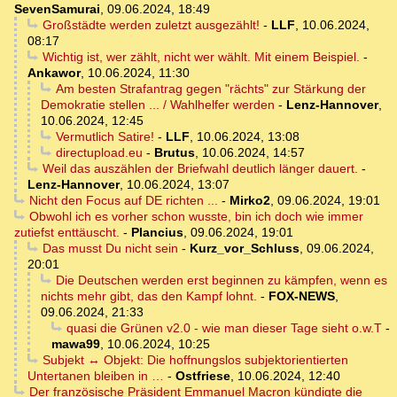
SevenSamurai
,
09.06.2024, 18:49
Großstädte werden zuletzt ausgezählt!
-
LLF
,
10.06.2024,
08:17
Wichtig ist, wer zählt, nicht wer wählt. Mit einem Beispiel.
-
Ankawor
,
10.06.2024, 11:30
Am besten Strafantrag gegen "rächts" zur Stärkung der
Demokratie stellen ... / Wahlhelfer werden
-
Lenz-Hannover
,
10.06.2024, 12:45
Vermutlich Satire!
-
LLF
,
10.06.2024, 13:08
directupload.eu
-
Brutus
,
10.06.2024, 14:57
Weil das auszählen der Briefwahl deutlich länger dauert.
-
Lenz-Hannover
,
10.06.2024, 13:07
Nicht den Focus auf DE richten ...
-
Mirko2
,
09.06.2024, 19:01
Obwohl ich es vorher schon wusste, bin ich doch wie immer
zutiefst enttäuscht.
-
Plancius
,
09.06.2024, 19:01
Das musst Du nicht sein
-
Kurz_vor_Schluss
,
09.06.2024,
20:01
Die Deutschen werden erst beginnen zu kämpfen, wenn es
nichts mehr gibt, das den Kampf lohnt.
-
FOX-NEWS
,
09.06.2024, 21:33
quasi die Grünen v2.0 - wie man dieser Tage sieht o.w.T
-
mawa99
,
10.06.2024, 10:25
Subjekt ↔ Objekt: Die hoffnungslos subjektorientierten
Untertanen bleiben in …
-
Ostfriese
,
10.06.2024, 12:40
Der französische Präsident Emmanuel Macron kündigte die