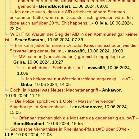
anderen europ. rechtskonservativen Parteien zum Buhmann
gemacht
-
BerndBorchert
,
11.06.2024, 09:00
Ich denke auch, dass die AfD erheblich höhere Stimmen
bekommen hätte, wenn das Diseaster nicht gewesen wäre. Ich
tippe auch auf über 20 %. Shit happens...
-
Olivia
,
10.06.2024,
23:06
WICHTIG: Warum der Sieg der AfD in den Kommunen gar keiner
ist.
-
SevenSamurai
,
10.06.2024, 07:39
hier kann jeder für seinen Ort oder Kreis nachschauen wie die
Sitzverteilung genau ist: mL
-
mawa99
,
10.06.2024, 10:09
MV hat man (vorsichtshalber) gar nicht eingepflegt owT
-
Griba
,
10.06.2024, 10:27
ist doch drinn - Stichprobe - mL
-
mawa99
,
10.06.2024,
13:06
Ich bekomme nur Westdeutschland angezeigt ... owT
-
Griba
,
10.06.2024, 14:05
Doch, in Kassel was Neues: Machetenangriff
-
Ankawor
,
10.06.2024, 11:19
Die Polizei spricht von 1 Opfer - Massiv "nervende"
Angehörige im Krankenhaus
-
Lenz-Hannover
,
10.06.2024,
13:05
Offenbar stechen sich die Moslems da gegenseitig ab. owT
-
BerndBorchert
,
10.06.2024, 15:55
Sächsische Verhältnisse in Rheinland-Pfalz (AfD über 30%)
-
LLF
,
10.06.2024, 12:05