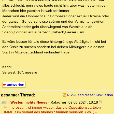
Für mich steht es fest und mir soll keiner erklären im Osten war
alles schlecht, nein vieles haute nicht hin, aber was heute mit den
Menschen hier passiert ist weit schlimmer.
Jeder wird die Ohnmacht zur Coronazeit oder aktuell Ukraine oder
der ganzen Genderscheisse spüren und der Vernichtungswillen
Andersdenkender geht überwiegend von Wessis aus äh.
Spahn,CoronaCarlLauterbach,Habeck,Faeser usw.
Es wäre besser für alle diese hintergründige Abfälligkeit nicht bei
den Ossis zu suchen sondern bei deinen Mitbürgern die deinen
Start in Mitteldeutschland verhindert haben.
Kaddii
Serwest, 16°, nieselig
antworten
gesamter Thread:
RSS-Feed dieser Diskussion
Im Westen nichts Neues
-
Kaladhor
,
09.06.2024, 18:18
Interessant ist immer wieder, das die Oppositionsparteien
IMMER im Verlauf des Abends Stimmen verlieren. (kwT)
-