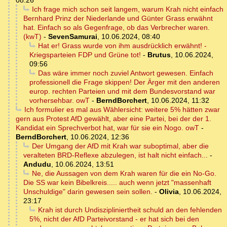
08:26
Ich frage mich schon seit langem, warum Krah nicht einfach
Bernhard Prinz der Niederlande und Günter Grass erwähnt
hat. Einfach so als Gegenfrage, ob das Verbrecher waren.
(kwT)
-
SevenSamurai
,
10.06.2024, 08:40
Hat er! Grass wurde von ihm ausdrücklich erwähnt! -
Kriegsparteien FDP und Grüne tot!
-
Brutus
,
10.06.2024,
09:56
Das wäre immer noch zuviel Antwort gewesen. Einfach
professionell die Frage skippen! Der Ärger mit den anderen
europ. rechten Parteien und mit dem Bundesvorstand war
vorhersehbar. owT
-
BerndBorchert
,
10.06.2024, 11:32
Ich formulier es mal aus Wählersicht: weitere 5% hätten zwar
gern aus Protest AfD gewählt, aber eine Partei, bei der der 1.
Kandidat ein Sprechverbot hat, war für sie ein Nogo. owT
-
BerndBorchert
,
10.06.2024, 12:36
Der Umgang der AfD mit Krah war suboptimal, aber die
veralteten BRD-Reflexe abzulegen, ist halt nicht einfach...
-
Andudu
,
10.06.2024, 13:51
Ne, die Aussagen von dem Krah waren für die ein No-Go.
Die SS war kein Bibelkreis..... auch wenn jetzt "massenhaft
Unschuldige" darin gewesen sein sollen.
-
Olivia
,
10.06.2024,
23:17
Krah ist durch Undiszipliniertheit schuld an den fehlenden
5%, nicht der AfD Parteivorstand - er hat sich bei den