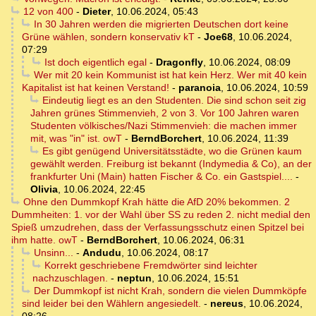
12 von 400
-
Dieter
,
10.06.2024, 05:43
In 30 Jahren werden die migrierten Deutschen dort keine
Grüne wählen, sondern konservativ kT
-
Joe68
,
10.06.2024,
07:29
Ist doch eigentlich egal
-
Dragonfly
,
10.06.2024, 08:09
Wer mit 20 kein Kommunist ist hat kein Herz. Wer mit 40 kein
Kapitalist ist hat keinen Verstand!
-
paranoia
,
10.06.2024, 10:59
Eindeutig liegt es an den Studenten. Die sind schon seit zig
Jahren grünes Stimmenvieh, 2 von 3. Vor 100 Jahren waren
Studenten völkisches/Nazi Stimmenvieh: die machen immer
mit, was "in" ist. owT
-
BerndBorchert
,
10.06.2024, 11:39
Es gibt genügend Universitätsstädte, wo die Grünen kaum
gewählt werden. Freiburg ist bekannt (Indymedia & Co), an der
frankfurter Uni (Main) hatten Fischer & Co. ein Gastspiel....
-
Olivia
,
10.06.2024, 22:45
Ohne den Dummkopf Krah hätte die AfD 20% bekommen. 2
Dummheiten: 1. vor der Wahl über SS zu reden 2. nicht medial den
Spieß umzudrehen, dass der Verfassungsschutz einen Spitzel bei
ihm hatte. owT
-
BerndBorchert
,
10.06.2024, 06:31
Unsinn...
-
Andudu
,
10.06.2024, 08:17
Korrekt geschriebene Fremdwörter sind leichter
nachzuschlagen.
-
neptun
,
10.06.2024, 15:51
Der Dummkopf ist nicht Krah, sondern die vielen Dummköpfe
sind leider bei den Wählern angesiedelt.
-
nereus
,
10.06.2024,