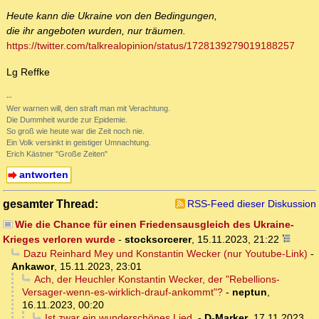
Heute kann die Ukraine von den Bedingungen,
die ihr angeboten wurden, nur träumen.
https://twitter.com/talkrealopinion/status/1728139279019188257
Lg Reffke
--
Wer warnen will, den straft man mit Verachtung.
Die Dummheit wurde zur Epidemie.
So groß wie heute war die Zeit noch nie.
Ein Volk versinkt in geistiger Umnachtung.
Erich Kästner "Große Zeiten"
antworten
gesamter Thread:
RSS-Feed dieser Diskussion
Wie die Chance für einen Friedensausgleich des Ukraine-
Krieges verloren wurde
-
stocksorcerer
,
15.11.2023, 21:22
Dazu Reinhard Mey und Konstantin Wecker (nur Youtube-Link)
-
Ankawor
,
15.11.2023, 23:01
Ach, der Heuchler Konstantin Wecker, der "Rebellions-
Versager-wenn-es-wirklich-drauf-ankommt"?
-
neptun
,
16.11.2023, 00:20
Ist zwar ein wunderschönes Lied,
-
D-Marker
,
17.11.2023,