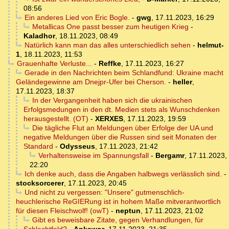
08:56
Ein anderes Lied von Eric Bogle.
-
gwg
,
17.11.2023, 16:29
Metallicas One passt besser zum heutigen Krieg
-
Kaladhor
,
18.11.2023, 08:49
Natürlich kann man das alles unterschiedlich sehen
-
helmut-
1
,
18.11.2023, 11:53
Grauenhafte Verluste...
-
Reffke
,
17.11.2023, 16:27
Gerade in den Nachrichten beim Schlandfund: Ukraine macht
Geländegewinne am Dnejpr-Ufer bei Cherson.
-
heller
,
17.11.2023, 18:37
In der Vergangenheit haben sich die ukrainischen
Erfolgsmedungen in den dt. Medien stets als Wunschdenken
herausgestellt. (OT)
-
XERXES
,
17.11.2023, 19:59
Die tägliche Flut an Meldungen über Erfolge der UA und
negative Meldungen über die Russen sind seit Monaten der
Standard
-
Odysseus
,
17.11.2023, 21:42
Verhaltensweise im Spannungsfall
-
Bergamr
,
17.11.2023,
22:20
Ich denke auch, dass die Angaben halbwegs verlässlich sind.
-
stocksorcerer
,
17.11.2023, 20:45
Und nicht zu vergessen: "Unsere" gutmenschlich-
heuchlerische ReGIERung ist in hohem Maße mitverantwortlich
für diesen Fleischwolf! (owT)
-
neptun
,
17.11.2023, 21:02
Gibt es beweisbare Zitate, gegen Verhandlungen, für