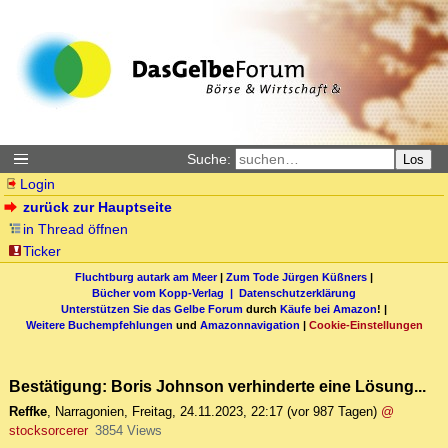
Suche:
Los
Login
zurück zur Hauptseite
in Thread öffnen
Ticker
Fluchtburg autark am Meer
|
Zum Tode Jürgen Küßners
|
Bücher vom Kopp-Verlag |
Datenschutzerklärung
Unterstützen Sie das Gelbe Forum
durch
Käufe bei Amazon
! |
Weitere Buchempfehlungen
und
Amazonnavigation
|
Cookie-Einstellungen
Bestätigung: Boris Johnson verhinderte eine Lösung...
Reffke
,
Narragonien
,
Freitag, 24.11.2023, 22:17
(vor 987 Tagen)
@
stocksorcerer
3854 Views