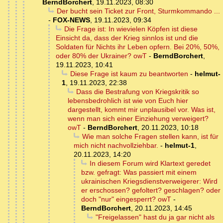
BerndBorchert
,
19.11.2023, 08:30
Der bucht sein Ticket zur Front, Sturmkommando ...
-
FOX-NEWS
,
19.11.2023, 09:34
Die Frage ist: In wievielen Köpfen ist diese
Einsicht da, dass der Krieg sinnlos ist und die
Soldaten für Nichts ihr Leben opfern. Bei 20%, 50%,
oder 80% der Ukrainer? owT
-
BerndBorchert
,
19.11.2023, 10:41
Diese Frage ist kaum zu beantworten
-
helmut-
1
,
19.11.2023, 22:38
Dass die Bestrafung von Kriegskritik so
lebensbedrohlich ist wie von Euch hier
dargestellt, kommt mir unplausibel vor. Was ist,
wenn man sich einer Einziehung verweigert?
owT
-
BerndBorchert
,
20.11.2023, 10:18
Wie man solche Fragen stellen kann, ist für
mich nicht nachvollziehbar.
-
helmut-1
,
20.11.2023, 14:20
In diesem Forum wird Klartext geredet
bzw. gefragt: Was passiert mit einem
ukrainischen Kriegsdienstverweigerer: Wird
er erschossen? gefoltert? geschlagen? oder
doch "nur" eingesperrt? owT
-
BerndBorchert
,
20.11.2023, 14:45
"Freigelassen" hast du ja gar nicht als