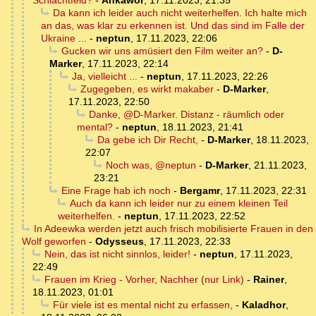
Schlachtfeld?
-
Ankawor
,
17.11.2023, 21:35
Da kann ich leider auch nicht weiterhelfen. Ich halte mich
an das, was klar zu erkennen ist. Und das sind im Falle der
Ukraine ...
-
neptun
,
17.11.2023, 22:06
Gucken wir uns amüsiert den Film weiter an?
-
D-
Marker
,
17.11.2023, 22:14
Ja, vielleicht ...
-
neptun
,
17.11.2023, 22:26
Zugegeben, es wirkt makaber
-
D-Marker
,
17.11.2023, 22:50
Danke, @D-Marker. Distanz - räumlich oder
mental?
-
neptun
,
18.11.2023, 21:41
Da gebe ich Dir Recht,
-
D-Marker
,
18.11.2023,
22:07
Noch was, @neptun
-
D-Marker
,
21.11.2023,
23:21
Eine Frage hab ich noch
-
Bergamr
,
17.11.2023, 22:31
Auch da kann ich leider nur zu einem kleinen Teil
weiterhelfen.
-
neptun
,
17.11.2023, 22:52
In Adeewka werden jetzt auch frisch mobilisierte Frauen in den
Wolf geworfen
-
Odysseus
,
17.11.2023, 22:33
Nein, das ist nicht sinnlos, leider!
-
neptun
,
17.11.2023,
22:49
Frauen im Krieg - Vorher, Nachher (nur Link)
-
Rainer
,
18.11.2023, 01:01
Für viele ist es mental nicht zu erfassen,
-
Kaladhor
,