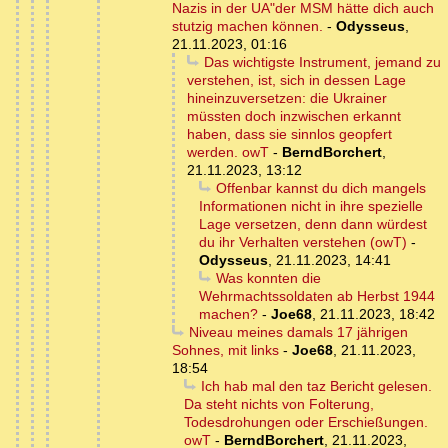
Nazis in der UA"der MSM hätte dich auch
stutzig machen können.
-
Odysseus
,
21.11.2023, 01:16
Das wichtigste Instrument, jemand zu
verstehen, ist, sich in dessen Lage
hineinzuversetzen: die Ukrainer
müssten doch inzwischen erkannt
haben, dass sie sinnlos geopfert
werden. owT
-
BerndBorchert
,
21.11.2023, 13:12
Offenbar kannst du dich mangels
Informationen nicht in ihre spezielle
Lage versetzen, denn dann würdest
du ihr Verhalten verstehen (owT)
-
Odysseus
,
21.11.2023, 14:41
Was konnten die
Wehrmachtssoldaten ab Herbst 1944
machen?
-
Joe68
,
21.11.2023, 18:42
Niveau meines damals 17 jährigen
Sohnes, mit links
-
Joe68
,
21.11.2023,
18:54
Ich hab mal den taz Bericht gelesen.
Da steht nichts von Folterung,
Todesdrohungen oder Erschießungen.
owT
-
BerndBorchert
,
21.11.2023,