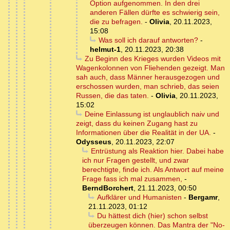
Option aufgenommen. In den drei
anderen Fällen dürfte es schwierig sein,
die zu befragen.
-
Olivia
,
20.11.2023,
15:08
Was soll ich darauf antworten?
-
helmut-1
,
20.11.2023, 20:38
Zu Beginn des Krieges wurden Videos mit
Wagenkolonnen von Fliehenden gezeigt. Man
sah auch, dass Männer herausgezogen und
erschossen wurden, man schrieb, das seien
Russen, die das taten.
-
Olivia
,
20.11.2023,
15:02
Deine Einlassung ist unglaublich naiv und
zeigt, dass du keinen Zugang hast zu
Informationen über die Realität in der UA.
-
Odysseus
,
20.11.2023, 22:07
Entrüstung als Reaktion hier. Dabei habe
ich nur Fragen gestellt, und zwar
berechtigte, finde ich. Als Antwort auf meine
Frage fass ich mal zusammen,
-
BerndBorchert
,
21.11.2023, 00:50
Aufklärer und Humanisten
-
Bergamr
,
21.11.2023, 01:12
Du hättest dich (hier) schon selbst
überzeugen können. Das Mantra der "No-