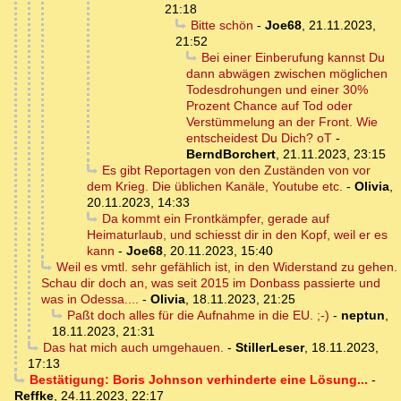
21:18
Bitte schön
-
Joe68
,
21.11.2023,
21:52
Bei einer Einberufung kannst Du
dann abwägen zwischen möglichen
Todesdrohungen und einer 30%
Prozent Chance auf Tod oder
Verstümmelung an der Front. Wie
entscheidest Du Dich? oT
-
BerndBorchert
,
21.11.2023, 23:15
Es gibt Reportagen von den Zuständen von vor
dem Krieg. Die üblichen Kanäle, Youtube etc.
-
Olivia
,
20.11.2023, 14:33
Da kommt ein Frontkämpfer, gerade auf
Heimaturlaub, und schiesst dir in den Kopf, weil er es
kann
-
Joe68
,
20.11.2023, 15:40
Weil es vmtl. sehr gefählich ist, in den Widerstand zu gehen.
Schau dir doch an, was seit 2015 im Donbass passierte und
was in Odessa....
-
Olivia
,
18.11.2023, 21:25
Paßt doch alles für die Aufnahme in die EU. ;-)
-
neptun
,
18.11.2023, 21:31
Das hat mich auch umgehauen.
-
StillerLeser
,
18.11.2023,
17:13
Bestätigung: Boris Johnson verhinderte eine Lösung...
-
Reffke
,
24.11.2023, 22:17