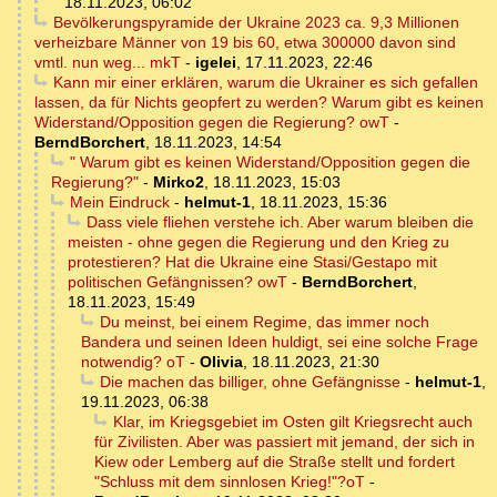
18.11.2023, 06:02
Bevölkerungspyramide der Ukraine 2023 ca. 9,3 Millionen
verheizbare Männer von 19 bis 60, etwa 300000 davon sind
vmtl. nun weg... mkT
-
igelei
,
17.11.2023, 22:46
Kann mir einer erklären, warum die Ukrainer es sich gefallen
lassen, da für Nichts geopfert zu werden? Warum gibt es keinen
Widerstand/Opposition gegen die Regierung? owT
-
BerndBorchert
,
18.11.2023, 14:54
" Warum gibt es keinen Widerstand/Opposition gegen die
Regierung?"
-
Mirko2
,
18.11.2023, 15:03
Mein Eindruck
-
helmut-1
,
18.11.2023, 15:36
Dass viele fliehen verstehe ich. Aber warum bleiben die
meisten - ohne gegen die Regierung und den Krieg zu
protestieren? Hat die Ukraine eine Stasi/Gestapo mit
politischen Gefängnissen? owT
-
BerndBorchert
,
18.11.2023, 15:49
Du meinst, bei einem Regime, das immer noch
Bandera und seinen Ideen huldigt, sei eine solche Frage
notwendig? oT
-
Olivia
,
18.11.2023, 21:30
Die machen das billiger, ohne Gefängnisse
-
helmut-1
,
19.11.2023, 06:38
Klar, im Kriegsgebiet im Osten gilt Kriegsrecht auch
für Zivilisten. Aber was passiert mit jemand, der sich in
Kiew oder Lemberg auf die Straße stellt und fordert
"Schluss mit dem sinnlosen Krieg!"?oT
-