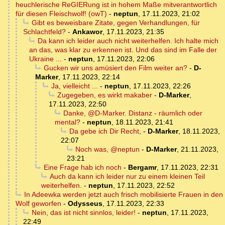
heuchlerische ReGIERung ist in hohem Maße mitverantwortlich
für diesen Fleischwolf! (owT)
-
neptun
,
17.11.2023, 21:02
Gibt es beweisbare Zitate, gegen Verhandlungen, für
Schlachtfeld?
-
Ankawor
,
17.11.2023, 21:35
Da kann ich leider auch nicht weiterhelfen. Ich halte mich
an das, was klar zu erkennen ist. Und das sind im Falle der
Ukraine ...
-
neptun
,
17.11.2023, 22:06
Gucken wir uns amüsiert den Film weiter an?
-
D-
Marker
,
17.11.2023, 22:14
Ja, vielleicht ...
-
neptun
,
17.11.2023, 22:26
Zugegeben, es wirkt makaber
-
D-Marker
,
17.11.2023, 22:50
Danke, @D-Marker. Distanz - räumlich oder
mental?
-
neptun
,
18.11.2023, 21:41
Da gebe ich Dir Recht,
-
D-Marker
,
18.11.2023,
22:07
Noch was, @neptun
-
D-Marker
,
21.11.2023,
23:21
Eine Frage hab ich noch
-
Bergamr
,
17.11.2023, 22:31
Auch da kann ich leider nur zu einem kleinen Teil
weiterhelfen.
-
neptun
,
17.11.2023, 22:52
In Adeewka werden jetzt auch frisch mobilisierte Frauen in den
Wolf geworfen
-
Odysseus
,
17.11.2023, 22:33
Nein, das ist nicht sinnlos, leider!
-
neptun
,
17.11.2023,
22:49