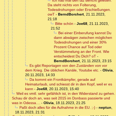
Ich hab mal den taz Bericht gelesen.
Da steht nichts von Folterung,
Todesdrohungen oder Erschießungen.
owT
-
BerndBorchert
,
21.11.2023,
21:18
Bitte schön
-
Joe68
,
21.11.2023,
21:52
Bei einer Einberufung kannst Du
dann abwägen zwischen möglichen
Todesdrohungen und einer 30%
Prozent Chance auf Tod oder
Verstümmelung an der Front. Wie
entscheidest Du Dich? oT
-
BerndBorchert
,
21.11.2023, 23:15
Es gibt Reportagen von den Zuständen von vor
dem Krieg. Die üblichen Kanäle, Youtube etc.
-
Olivia
,
20.11.2023, 14:33
Da kommt ein Frontkämpfer, gerade auf
Heimaturlaub, und schiesst dir in den Kopf, weil er es
kann
-
Joe68
,
20.11.2023, 15:40
Weil es vmtl. sehr gefählich ist, in den Widerstand zu gehen.
Schau dir doch an, was seit 2015 im Donbass passierte und
was in Odessa....
-
Olivia
,
18.11.2023, 21:25
Paßt doch alles für die Aufnahme in die EU. ;-)
-
neptun
,
18.11.2023, 21:31