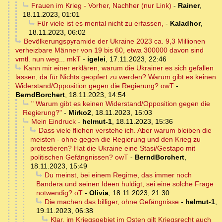
Frauen im Krieg - Vorher, Nachher (nur Link)
-
Rainer
,
18.11.2023, 01:01
Für viele ist es mental nicht zu erfassen,
-
Kaladhor
,
18.11.2023, 06:02
Bevölkerungspyramide der Ukraine 2023 ca. 9,3 Millionen
verheizbare Männer von 19 bis 60, etwa 300000 davon sind
vmtl. nun weg... mkT
-
igelei
,
17.11.2023, 22:46
Kann mir einer erklären, warum die Ukrainer es sich gefallen
lassen, da für Nichts geopfert zu werden? Warum gibt es keinen
Widerstand/Opposition gegen die Regierung? owT
-
BerndBorchert
,
18.11.2023, 14:54
" Warum gibt es keinen Widerstand/Opposition gegen die
Regierung?"
-
Mirko2
,
18.11.2023, 15:03
Mein Eindruck
-
helmut-1
,
18.11.2023, 15:36
Dass viele fliehen verstehe ich. Aber warum bleiben die
meisten - ohne gegen die Regierung und den Krieg zu
protestieren? Hat die Ukraine eine Stasi/Gestapo mit
politischen Gefängnissen? owT
-
BerndBorchert
,
18.11.2023, 15:49
Du meinst, bei einem Regime, das immer noch
Bandera und seinen Ideen huldigt, sei eine solche Frage
notwendig? oT
-
Olivia
,
18.11.2023, 21:30
Die machen das billiger, ohne Gefängnisse
-
helmut-1
,
19.11.2023, 06:38
Klar, im Kriegsgebiet im Osten gilt Kriegsrecht auch