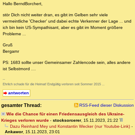
Hallo BerndBorchert,
stör Dich nicht weiter dran, es gibt im Gelben sehr viele
vermeintliche 'Checker' und dabei echte Verkenner der Lage ... und
ich bin kein US-Sympathisant, aber es gibt im Moment größere
Probleme ...
Gruß
Bergamr
PS: 1683 sollte unser Gemeinsamer Zahlencode sein, alles andere
ist Selbstmord ....
--
Ehrlich schade für die Heimat! Endgültig verloren seit Sommer 2015 ...
antworten
gesamter Thread:
RSS-Feed dieser Diskussion
Wie die Chance für einen Friedensausgleich des Ukraine-
Krieges verloren wurde
-
stocksorcerer
,
15.11.2023, 21:22
Dazu Reinhard Mey und Konstantin Wecker (nur Youtube-Link)
-
Ankawor
,
15.11.2023, 23:01