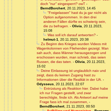
doch "nur" eingesperrt? owT
-
BerndBorchert
,
20.11.2023, 14:45
"Freigelassen" hast du ja gar nicht als
Option aufgenommen. In den drei
anderen Fällen dürfte es schwierig sein,
die zu befragen.
-
Olivia
,
20.11.2023,
15:08
Was soll ich darauf antworten?
-
helmut-1
,
20.11.2023, 20:38
Zu Beginn des Krieges wurden Videos mit
Wagenkolonnen von Fliehenden gezeigt. Man
sah auch, dass Männer herausgezogen und
erschossen wurden, man schrieb, das seien
Russen, die das taten.
-
Olivia
,
20.11.2023,
15:02
Deine Einlassung ist unglaublich naiv und
zeigt, dass du keinen Zugang hast zu
Informationen über die Realität in der UA.
-
Odysseus
,
20.11.2023, 22:07
Entrüstung als Reaktion hier. Dabei habe
ich nur Fragen gestellt, und zwar
berechtigte, finde ich. Als Antwort auf meine
Frage fass ich mal zusammen,
-
BerndBorchert
,
21.11.2023, 00:50
Aufklärer und Humanisten
-
Bergamr
,