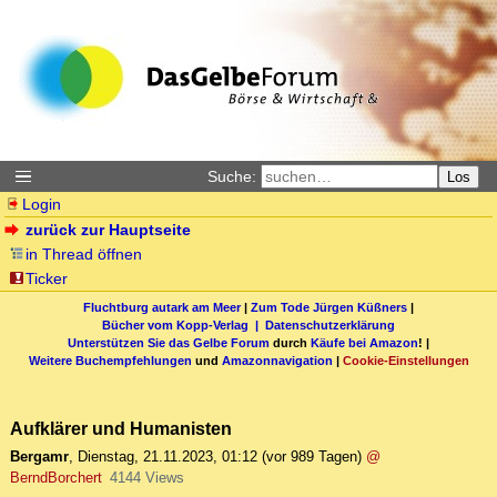
Suche:
Los
Login
zurück zur Hauptseite
in Thread öffnen
Ticker
Fluchtburg autark am Meer
|
Zum Tode Jürgen Küßners
|
Bücher vom Kopp-Verlag |
Datenschutzerklärung
Unterstützen Sie das Gelbe Forum
durch
Käufe bei Amazon
! |
Weitere Buchempfehlungen
und
Amazonnavigation
|
Cookie-Einstellungen
Aufklärer und Humanisten
Bergamr
,
Dienstag, 21.11.2023, 01:12
(vor 989 Tagen)
@
BerndBorchert
4144 Views