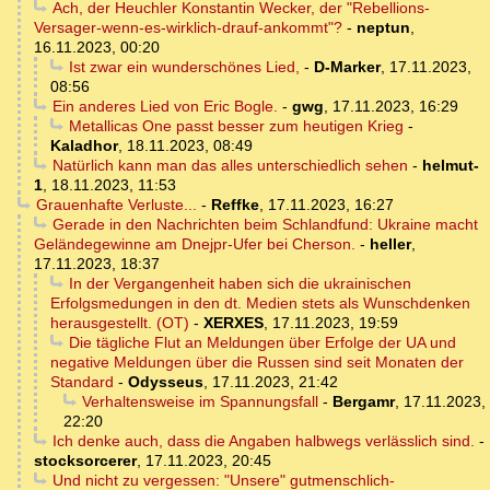
Ach, der Heuchler Konstantin Wecker, der "Rebellions-
Versager-wenn-es-wirklich-drauf-ankommt"?
-
neptun
,
16.11.2023, 00:20
Ist zwar ein wunderschönes Lied,
-
D-Marker
,
17.11.2023,
08:56
Ein anderes Lied von Eric Bogle.
-
gwg
,
17.11.2023, 16:29
Metallicas One passt besser zum heutigen Krieg
-
Kaladhor
,
18.11.2023, 08:49
Natürlich kann man das alles unterschiedlich sehen
-
helmut-
1
,
18.11.2023, 11:53
Grauenhafte Verluste...
-
Reffke
,
17.11.2023, 16:27
Gerade in den Nachrichten beim Schlandfund: Ukraine macht
Geländegewinne am Dnejpr-Ufer bei Cherson.
-
heller
,
17.11.2023, 18:37
In der Vergangenheit haben sich die ukrainischen
Erfolgsmedungen in den dt. Medien stets als Wunschdenken
herausgestellt. (OT)
-
XERXES
,
17.11.2023, 19:59
Die tägliche Flut an Meldungen über Erfolge der UA und
negative Meldungen über die Russen sind seit Monaten der
Standard
-
Odysseus
,
17.11.2023, 21:42
Verhaltensweise im Spannungsfall
-
Bergamr
,
17.11.2023,
22:20
Ich denke auch, dass die Angaben halbwegs verlässlich sind.
-
stocksorcerer
,
17.11.2023, 20:45
Und nicht zu vergessen: "Unsere" gutmenschlich-