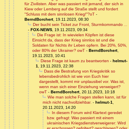
für Zivilisten. Aber was passiert mit jemand, der sich in
Kiew oder Lemberg auf die Straße stellt und fordert
"Schluss mit dem sinnlosen Krieg!"?oT
-
BerndBorchert
,
19.11.2023, 08:30
Der bucht sein Ticket zur Front, Sturmkommando ...
-
FOX-NEWS
,
19.11.2023, 09:34
Die Frage ist: In wievielen Köpfen ist diese
Einsicht da, dass der Krieg sinnlos ist und die
Soldaten für Nichts ihr Leben opfern. Bei 20%, 50%,
oder 80% der Ukrainer? owT
-
BerndBorchert
,
19.11.2023, 10:41
Diese Frage ist kaum zu beantworten
-
helmut-
1
,
19.11.2023, 22:38
Dass die Bestrafung von Kriegskritik so
lebensbedrohlich ist wie von Euch hier
dargestellt, kommt mir unplausibel vor. Was ist,
wenn man sich einer Einziehung verweigert?
owT
-
BerndBorchert
,
20.11.2023, 10:18
Wie man solche Fragen stellen kann, ist für
mich nicht nachvollziehbar.
-
helmut-1
,
20.11.2023, 14:20
In diesem Forum wird Klartext geredet
bzw. gefragt: Was passiert mit einem
ukrainischen Kriegsdienstverweigerer: Wird
er erschossen? gefoltert? geschlagen? oder