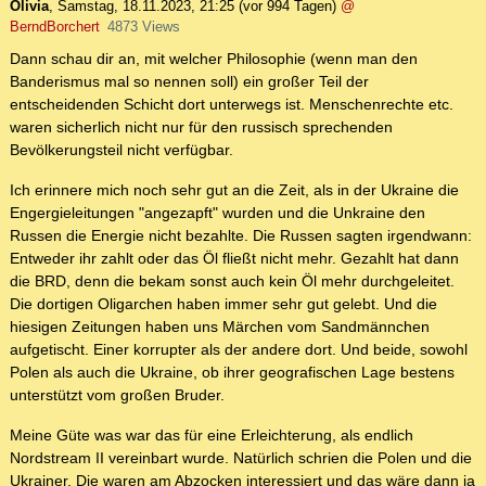
Olivia
,
Samstag, 18.11.2023, 21:25
(vor 994 Tagen)
@
BerndBorchert
4873 Views
Dann schau dir an, mit welcher Philosophie (wenn man den
Banderismus mal so nennen soll) ein großer Teil der
entscheidenden Schicht dort unterwegs ist. Menschenrechte etc.
waren sicherlich nicht nur für den russisch sprechenden
Bevölkerungsteil nicht verfügbar.
Ich erinnere mich noch sehr gut an die Zeit, als in der Ukraine die
Engergieleitungen "angezapft" wurden und die Unkraine den
Russen die Energie nicht bezahlte. Die Russen sagten irgendwann:
Entweder ihr zahlt oder das Öl fließt nicht mehr. Gezahlt hat dann
die BRD, denn die bekam sonst auch kein Öl mehr durchgeleitet.
Die dortigen Oligarchen haben immer sehr gut gelebt. Und die
hiesigen Zeitungen haben uns Märchen vom Sandmännchen
aufgetischt. Einer korrupter als der andere dort. Und beide, sowohl
Polen als auch die Ukraine, ob ihrer geografischen Lage bestens
unterstützt vom großen Bruder.
Meine Güte was war das für eine Erleichterung, als endlich
Nordstream II vereinbart wurde. Natürlich schrien die Polen und die
Ukrainer. Die waren am Abzocken interessiert und das wäre dann ja