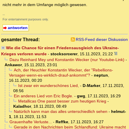
nicht mehr in dem Umfange möglich gewesen.
--
For entertainment purposes only.
antworten
gesamter Thread:
RSS-Feed dieser Diskussion
Wie die Chance für einen Friedensausgleich des Ukraine-
Krieges verloren wurde
-
stocksorcerer
,
15.11.2023, 21:22
Dazu Reinhard Mey und Konstantin Wecker (nur Youtube-Link)
-
Ankawor
,
15.11.2023, 23:01
Ach, der Heuchler Konstantin Wecker, der "Rebellions-
Versager-wenn-es-wirklich-drauf-ankommt"?
-
neptun
,
16.11.2023, 00:20
Ist zwar ein wunderschönes Lied,
-
D-Marker
,
17.11.2023,
08:56
Ein anderes Lied von Eric Bogle.
-
gwg
,
17.11.2023, 16:29
Metallicas One passt besser zum heutigen Krieg
-
Kaladhor
,
18.11.2023, 08:49
Natürlich kann man das alles unterschiedlich sehen
-
helmut-
1
,
18.11.2023, 11:53
Grauenhafte Verluste...
-
Reffke
,
17.11.2023, 16:27
Gerade in den Nachrichten beim Schlandfund: Ukraine macht