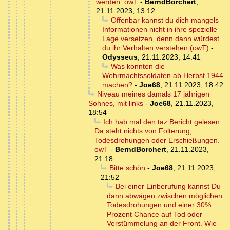
werden. owT
-
BerndBorchert
,
21.11.2023, 13:12
Offenbar kannst du dich mangels
Informationen nicht in ihre spezielle
Lage versetzen, denn dann würdest
du ihr Verhalten verstehen (owT)
-
Odysseus
,
21.11.2023, 14:41
Was konnten die
Wehrmachtssoldaten ab Herbst 1944
machen?
-
Joe68
,
21.11.2023, 18:42
Niveau meines damals 17 jährigen
Sohnes, mit links
-
Joe68
,
21.11.2023,
18:54
Ich hab mal den taz Bericht gelesen.
Da steht nichts von Folterung,
Todesdrohungen oder Erschießungen.
owT
-
BerndBorchert
,
21.11.2023,
21:18
Bitte schön
-
Joe68
,
21.11.2023,
21:52
Bei einer Einberufung kannst Du
dann abwägen zwischen möglichen
Todesdrohungen und einer 30%
Prozent Chance auf Tod oder
Verstümmelung an der Front. Wie