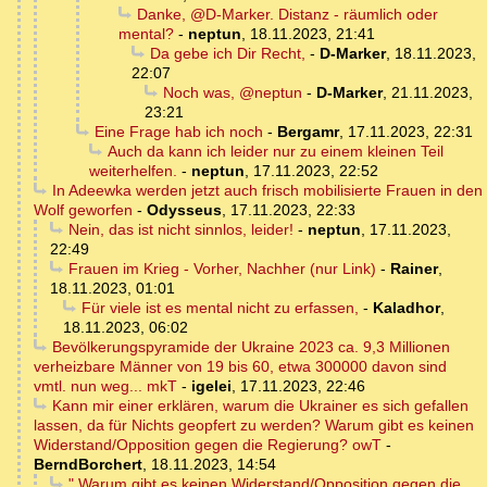
Danke, @D-Marker. Distanz - räumlich oder
mental?
-
neptun
,
18.11.2023, 21:41
Da gebe ich Dir Recht,
-
D-Marker
,
18.11.2023,
22:07
Noch was, @neptun
-
D-Marker
,
21.11.2023,
23:21
Eine Frage hab ich noch
-
Bergamr
,
17.11.2023, 22:31
Auch da kann ich leider nur zu einem kleinen Teil
weiterhelfen.
-
neptun
,
17.11.2023, 22:52
In Adeewka werden jetzt auch frisch mobilisierte Frauen in den
Wolf geworfen
-
Odysseus
,
17.11.2023, 22:33
Nein, das ist nicht sinnlos, leider!
-
neptun
,
17.11.2023,
22:49
Frauen im Krieg - Vorher, Nachher (nur Link)
-
Rainer
,
18.11.2023, 01:01
Für viele ist es mental nicht zu erfassen,
-
Kaladhor
,
18.11.2023, 06:02
Bevölkerungspyramide der Ukraine 2023 ca. 9,3 Millionen
verheizbare Männer von 19 bis 60, etwa 300000 davon sind
vmtl. nun weg... mkT
-
igelei
,
17.11.2023, 22:46
Kann mir einer erklären, warum die Ukrainer es sich gefallen
lassen, da für Nichts geopfert zu werden? Warum gibt es keinen
Widerstand/Opposition gegen die Regierung? owT
-
BerndBorchert
,
18.11.2023, 14:54
" Warum gibt es keinen Widerstand/Opposition gegen die