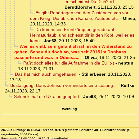
entscheidest Du Dich? oT
-
BerndBorchert
,
21.11.2023, 23:15
Es gibt Reportagen von den Zuständen von vor
dem Krieg. Die üblichen Kanäle, Youtube etc.
-
Olivia
,
20.11.2023, 14:33
Da kommt ein Frontkämpfer, gerade auf
Heimaturlaub, und schiesst dir in den Kopf, weil er es
kann
-
Joe68
,
20.11.2023, 15:40
Weil es vmtl. sehr gefählich ist, in den Widerstand zu
gehen. Schau dir doch an, was seit 2015 im Donbass
passierte und was in Odessa....
-
Olivia
,
18.11.2023, 21:25
Paßt doch alles für die Aufnahme in die EU. ;-)
-
neptun
,
18.11.2023, 21:31
Das hat mich auch umgehauen.
-
StillerLeser
,
18.11.2023,
17:13
Bestätigung: Boris Johnson verhinderte eine Lösung...
-
Reffke
,
24.11.2023, 22:17
Selenski hat die Ukraine geopfert
-
Joe68
,
25.11.2023, 10:09
Werbung
257385 Einträge in 18364 Threads, 975 registrierte Benutzer, 4811 Benutzer online (5
registrierte, 4806 Gäste)
Forumszeit: 08.08.2026, 16:39 (Europe/Berlin)