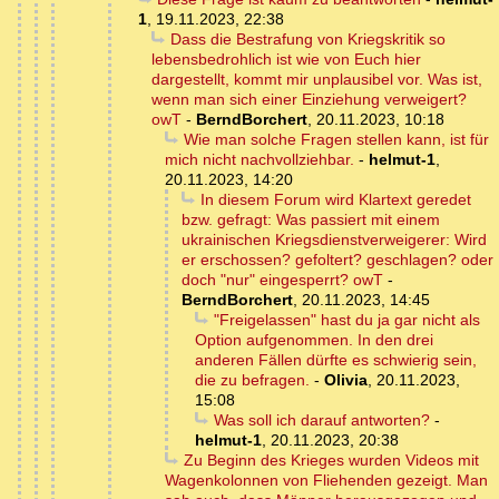
1
,
19.11.2023, 22:38
Dass die Bestrafung von Kriegskritik so
lebensbedrohlich ist wie von Euch hier
dargestellt, kommt mir unplausibel vor. Was ist,
wenn man sich einer Einziehung verweigert?
owT
-
BerndBorchert
,
20.11.2023, 10:18
Wie man solche Fragen stellen kann, ist für
mich nicht nachvollziehbar.
-
helmut-1
,
20.11.2023, 14:20
In diesem Forum wird Klartext geredet
bzw. gefragt: Was passiert mit einem
ukrainischen Kriegsdienstverweigerer: Wird
er erschossen? gefoltert? geschlagen? oder
doch "nur" eingesperrt? owT
-
BerndBorchert
,
20.11.2023, 14:45
"Freigelassen" hast du ja gar nicht als
Option aufgenommen. In den drei
anderen Fällen dürfte es schwierig sein,
die zu befragen.
-
Olivia
,
20.11.2023,
15:08
Was soll ich darauf antworten?
-
helmut-1
,
20.11.2023, 20:38
Zu Beginn des Krieges wurden Videos mit
Wagenkolonnen von Fliehenden gezeigt. Man