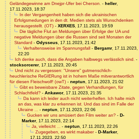
Geländegewinne am Dnejpr-Ufer bei Cherson.
-
heller
,
17.11.2023, 18:37
In der Vergangenheit haben sich die ukrainischen
Erfolgsmedungen in den dt. Medien stets als Wunschdenken
herausgestellt. (OT)
-
XERXES
,
17.11.2023, 19:59
Die tägliche Flut an Meldungen über Erfolge der UA und
negative Meldungen über die Russen sind seit Monaten der
Standard
-
Odysseus
,
17.11.2023, 21:42
Verhaltensweise im Spannungsfall
-
Bergamr
,
17.11.2023,
22:20
Ich denke auch, dass die Angaben halbwegs verlässlich sind.
-
stocksorcerer
,
17.11.2023, 20:45
Und nicht zu vergessen: "Unsere" gutmenschlich-
heuchlerische ReGIERung ist in hohem Maße mitverantwortlich
für diesen Fleischwolf! (owT)
-
neptun
,
17.11.2023, 21:02
Gibt es beweisbare Zitate, gegen Verhandlungen, für
Schlachtfeld?
-
Ankawor
,
17.11.2023, 21:35
Da kann ich leider auch nicht weiterhelfen. Ich halte mich
an das, was klar zu erkennen ist. Und das sind im Falle der
Ukraine ...
-
neptun
,
17.11.2023, 22:06
Gucken wir uns amüsiert den Film weiter an?
-
D-
Marker
,
17.11.2023, 22:14
Ja, vielleicht ...
-
neptun
,
17.11.2023, 22:26
Zugegeben, es wirkt makaber
-
D-Marker
,
17.11.2023, 22:50