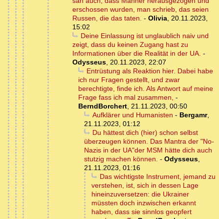
sah auch, dass Männer herausgezogen und
erschossen wurden, man schrieb, das seien
Russen, die das taten.
-
Olivia
,
20.11.2023,
15:02
Deine Einlassung ist unglaublich naiv und
zeigt, dass du keinen Zugang hast zu
Informationen über die Realität in der UA.
-
Odysseus
,
20.11.2023, 22:07
Entrüstung als Reaktion hier. Dabei habe
ich nur Fragen gestellt, und zwar
berechtigte, finde ich. Als Antwort auf meine
Frage fass ich mal zusammen,
-
BerndBorchert
,
21.11.2023, 00:50
Aufklärer und Humanisten
-
Bergamr
,
21.11.2023, 01:12
Du hättest dich (hier) schon selbst
überzeugen können. Das Mantra der "No-
Nazis in der UA"der MSM hätte dich auch
stutzig machen können.
-
Odysseus
,
21.11.2023, 01:16
Das wichtigste Instrument, jemand zu
verstehen, ist, sich in dessen Lage
hineinzuversetzen: die Ukrainer
müssten doch inzwischen erkannt
haben, dass sie sinnlos geopfert