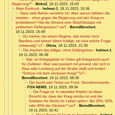
Regierung?"
-
Mirko2
,
18.11.2023, 15:03
Mein Eindruck
-
helmut-1
,
18.11.2023, 15:36
Dass viele fliehen verstehe ich. Aber warum bleiben die
meisten - ohne gegen die Regierung und den Krieg zu
protestieren? Hat die Ukraine eine Stasi/Gestapo mit
politischen Gefängnissen? owT
-
BerndBorchert
,
18.11.2023, 15:49
Du meinst, bei einem Regime, das immer noch
Bandera und seinen Ideen huldigt, sei eine solche Frage
notwendig? oT
-
Olivia
,
18.11.2023, 21:30
Die machen das billiger, ohne Gefängnisse
-
helmut-1
,
19.11.2023, 06:38
Klar, im Kriegsgebiet im Osten gilt Kriegsrecht auch
für Zivilisten. Aber was passiert mit jemand, der sich in
Kiew oder Lemberg auf die Straße stellt und fordert
"Schluss mit dem sinnlosen Krieg!"?oT
-
BerndBorchert
,
19.11.2023, 08:30
Der bucht sein Ticket zur Front, Sturmkommando ...
-
FOX-NEWS
,
19.11.2023, 09:34
Die Frage ist: In wievielen Köpfen ist diese
Einsicht da, dass der Krieg sinnlos ist und die
Soldaten für Nichts ihr Leben opfern. Bei 20%, 50%,
oder 80% der Ukrainer? owT
-
BerndBorchert
,
19.11.2023, 10:41
Diese Frage ist kaum zu beantworten
-
helmut-