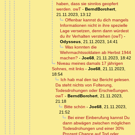
haben, dass sie sinnlos geopfert
werden. owT
-
BerndBorchert
,
21.11.2023, 13:12
Offenbar kannst du dich mangels
Informationen nicht in ihre spezielle
Lage versetzen, denn dann würdest
du ihr Verhalten verstehen (owT)
-
Odysseus
,
21.11.2023, 14:41
Was konnten die
Wehrmachtssoldaten ab Herbst 1944
machen?
-
Joe68
,
21.11.2023, 18:42
Niveau meines damals 17 jährigen
Sohnes, mit links
-
Joe68
,
21.11.2023,
18:54
Ich hab mal den taz Bericht gelesen.
Da steht nichts von Folterung,
Todesdrohungen oder Erschießungen.
owT
-
BerndBorchert
,
21.11.2023,
21:18
Bitte schön
-
Joe68
,
21.11.2023,
21:52
Bei einer Einberufung kannst Du
dann abwägen zwischen möglichen
Todesdrohungen und einer 30%
Prozent Chance auf Tod oder