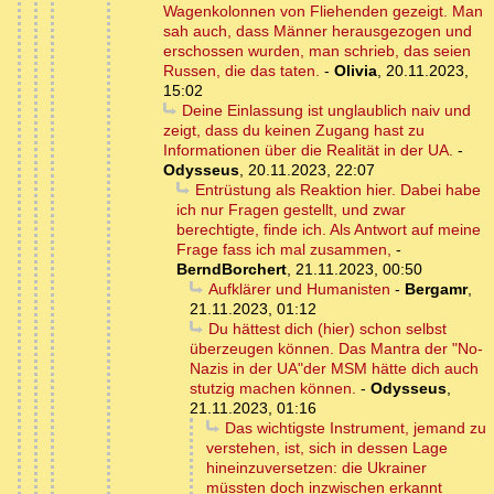
Wagenkolonnen von Fliehenden gezeigt. Man
sah auch, dass Männer herausgezogen und
erschossen wurden, man schrieb, das seien
Russen, die das taten.
-
Olivia
,
20.11.2023,
15:02
Deine Einlassung ist unglaublich naiv und
zeigt, dass du keinen Zugang hast zu
Informationen über die Realität in der UA.
-
Odysseus
,
20.11.2023, 22:07
Entrüstung als Reaktion hier. Dabei habe
ich nur Fragen gestellt, und zwar
berechtigte, finde ich. Als Antwort auf meine
Frage fass ich mal zusammen,
-
BerndBorchert
,
21.11.2023, 00:50
Aufklärer und Humanisten
-
Bergamr
,
21.11.2023, 01:12
Du hättest dich (hier) schon selbst
überzeugen können. Das Mantra der "No-
Nazis in der UA"der MSM hätte dich auch
stutzig machen können.
-
Odysseus
,
21.11.2023, 01:16
Das wichtigste Instrument, jemand zu
verstehen, ist, sich in dessen Lage
hineinzuversetzen: die Ukrainer
müssten doch inzwischen erkannt