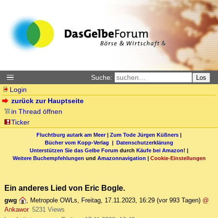
Suche:
Los
Login
zurück zur Hauptseite
in Thread öffnen
Ticker
Fluchtburg autark am Meer
|
Zum Tode Jürgen Küßners
|
Bücher vom Kopp-Verlag |
Datenschutzerklärung
Unterstützen Sie das Gelbe Forum
durch
Käufe bei Amazon
! |
Weitere Buchempfehlungen
und
Amazonnavigation
|
Cookie-Einstellungen
Ein anderes Lied von Eric Bogle.
gwg
,
Metropole OWLs
,
Freitag, 17.11.2023, 16:29
(vor 993 Tagen)
@
Ankawor
5231 Views