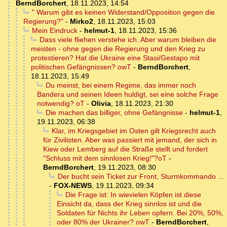
BerndBorchert
,
18.11.2023, 14:54
" Warum gibt es keinen Widerstand/Opposition gegen die
Regierung?"
-
Mirko2
,
18.11.2023, 15:03
Mein Eindruck
-
helmut-1
,
18.11.2023, 15:36
Dass viele fliehen verstehe ich. Aber warum bleiben die
meisten - ohne gegen die Regierung und den Krieg zu
protestieren? Hat die Ukraine eine Stasi/Gestapo mit
politischen Gefängnissen? owT
-
BerndBorchert
,
18.11.2023, 15:49
Du meinst, bei einem Regime, das immer noch
Bandera und seinen Ideen huldigt, sei eine solche Frage
notwendig? oT
-
Olivia
,
18.11.2023, 21:30
Die machen das billiger, ohne Gefängnisse
-
helmut-1
,
19.11.2023, 06:38
Klar, im Kriegsgebiet im Osten gilt Kriegsrecht auch
für Zivilisten. Aber was passiert mit jemand, der sich in
Kiew oder Lemberg auf die Straße stellt und fordert
"Schluss mit dem sinnlosen Krieg!"?oT
-
BerndBorchert
,
19.11.2023, 08:30
Der bucht sein Ticket zur Front, Sturmkommando ...
-
FOX-NEWS
,
19.11.2023, 09:34
Die Frage ist: In wievielen Köpfen ist diese
Einsicht da, dass der Krieg sinnlos ist und die
Soldaten für Nichts ihr Leben opfern. Bei 20%, 50%,
oder 80% der Ukrainer? owT
-
BerndBorchert
,