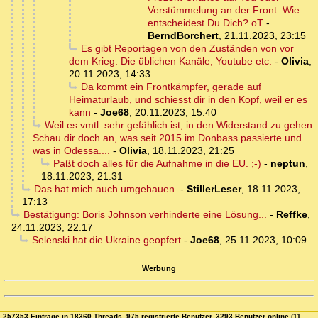
Verstümmelung an der Front. Wie
entscheidest Du Dich? oT
-
BerndBorchert
,
21.11.2023, 23:15
Es gibt Reportagen von den Zuständen von vor
dem Krieg. Die üblichen Kanäle, Youtube etc.
-
Olivia
,
20.11.2023, 14:33
Da kommt ein Frontkämpfer, gerade auf
Heimaturlaub, und schiesst dir in den Kopf, weil er es
kann
-
Joe68
,
20.11.2023, 15:40
Weil es vmtl. sehr gefählich ist, in den Widerstand zu gehen.
Schau dir doch an, was seit 2015 im Donbass passierte und
was in Odessa....
-
Olivia
,
18.11.2023, 21:25
Paßt doch alles für die Aufnahme in die EU. ;-)
-
neptun
,
18.11.2023, 21:31
Das hat mich auch umgehauen.
-
StillerLeser
,
18.11.2023,
17:13
Bestätigung: Boris Johnson verhinderte eine Lösung...
-
Reffke
,
24.11.2023, 22:17
Selenski hat die Ukraine geopfert
-
Joe68
,
25.11.2023, 10:09
Werbung
257353 Einträge in 18360 Threads, 975 registrierte Benutzer, 3293 Benutzer online (11