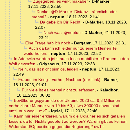
Zugegeben, es wirkt makaber
-
D-Marker
,
17.11.2023, 22:50
Danke, @D-Marker. Distanz - räumlich oder
mental?
-
neptun
,
18.11.2023, 21:41
Da gebe ich Dir Recht,
-
D-Marker
,
18.11.2023,
22:07
Noch was, @neptun
-
D-Marker
,
21.11.2023,
23:21
Eine Frage hab ich noch
-
Bergamr
,
17.11.2023, 22:31
Auch da kann ich leider nur zu einem kleinen Teil
weiterhelfen.
-
neptun
,
17.11.2023, 22:52
In Adeewka werden jetzt auch frisch mobilisierte Frauen in den
Wolf geworfen
-
Odysseus
,
17.11.2023, 22:33
Nein, das ist nicht sinnlos, leider!
-
neptun
,
17.11.2023,
22:49
Frauen im Krieg - Vorher, Nachher (nur Link)
-
Rainer
,
18.11.2023, 01:01
Für viele ist es mental nicht zu erfassen,
-
Kaladhor
,
18.11.2023, 06:02
Bevölkerungspyramide der Ukraine 2023 ca. 9,3 Millionen
verheizbare Männer von 19 bis 60, etwa 300000 davon sind
vmtl. nun weg... mkT
-
igelei
,
17.11.2023, 22:46
Kann mir einer erklären, warum die Ukrainer es sich gefallen
lassen, da für Nichts geopfert zu werden? Warum gibt es keinen
Widerstand/Opposition gegen die Regierung? owT
-