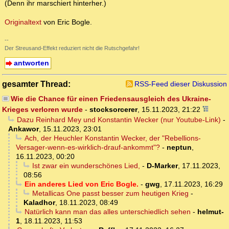
(Denn ihr marschiert hinterher.)
Originaltext
von Eric Bogle.
--
Der Streusand-Effekt reduziert nicht die Rutschgefahr!
antworten
gesamter Thread:
RSS-Feed dieser Diskussion
Wie die Chance für einen Friedensausgleich des Ukraine-
Krieges verloren wurde
-
stocksorcerer
,
15.11.2023, 21:22
Dazu Reinhard Mey und Konstantin Wecker (nur Youtube-Link)
-
Ankawor
,
15.11.2023, 23:01
Ach, der Heuchler Konstantin Wecker, der "Rebellions-
Versager-wenn-es-wirklich-drauf-ankommt"?
-
neptun
,
16.11.2023, 00:20
Ist zwar ein wunderschönes Lied,
-
D-Marker
,
17.11.2023,
08:56
Ein anderes Lied von Eric Bogle.
-
gwg
,
17.11.2023, 16:29
Metallicas One passt besser zum heutigen Krieg
-
Kaladhor
,
18.11.2023, 08:49
Natürlich kann man das alles unterschiedlich sehen
-
helmut-
1
,
18.11.2023, 11:53