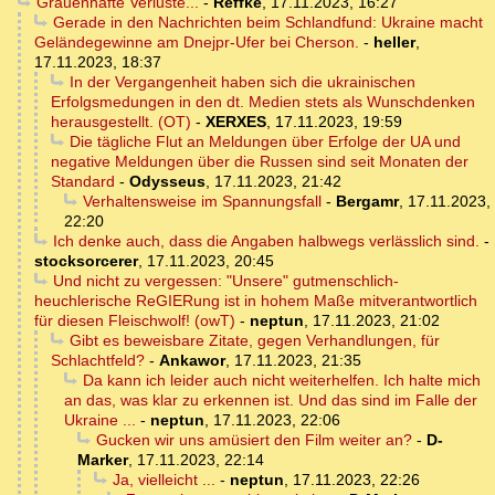
Grauenhafte Verluste...
-
Reffke
,
17.11.2023, 16:27
Gerade in den Nachrichten beim Schlandfund: Ukraine macht
Geländegewinne am Dnejpr-Ufer bei Cherson.
-
heller
,
17.11.2023, 18:37
In der Vergangenheit haben sich die ukrainischen
Erfolgsmedungen in den dt. Medien stets als Wunschdenken
herausgestellt. (OT)
-
XERXES
,
17.11.2023, 19:59
Die tägliche Flut an Meldungen über Erfolge der UA und
negative Meldungen über die Russen sind seit Monaten der
Standard
-
Odysseus
,
17.11.2023, 21:42
Verhaltensweise im Spannungsfall
-
Bergamr
,
17.11.2023,
22:20
Ich denke auch, dass die Angaben halbwegs verlässlich sind.
-
stocksorcerer
,
17.11.2023, 20:45
Und nicht zu vergessen: "Unsere" gutmenschlich-
heuchlerische ReGIERung ist in hohem Maße mitverantwortlich
für diesen Fleischwolf! (owT)
-
neptun
,
17.11.2023, 21:02
Gibt es beweisbare Zitate, gegen Verhandlungen, für
Schlachtfeld?
-
Ankawor
,
17.11.2023, 21:35
Da kann ich leider auch nicht weiterhelfen. Ich halte mich
an das, was klar zu erkennen ist. Und das sind im Falle der
Ukraine ...
-
neptun
,
17.11.2023, 22:06
Gucken wir uns amüsiert den Film weiter an?
-
D-
Marker
,
17.11.2023, 22:14
Ja, vielleicht ...
-
neptun
,
17.11.2023, 22:26