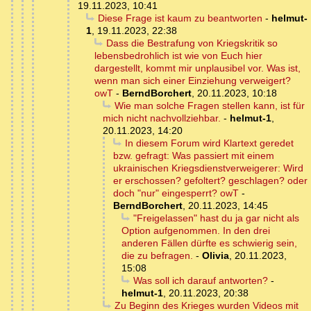
19.11.2023, 10:41
Diese Frage ist kaum zu beantworten
-
helmut-
1
,
19.11.2023, 22:38
Dass die Bestrafung von Kriegskritik so
lebensbedrohlich ist wie von Euch hier
dargestellt, kommt mir unplausibel vor. Was ist,
wenn man sich einer Einziehung verweigert?
owT
-
BerndBorchert
,
20.11.2023, 10:18
Wie man solche Fragen stellen kann, ist für
mich nicht nachvollziehbar.
-
helmut-1
,
20.11.2023, 14:20
In diesem Forum wird Klartext geredet
bzw. gefragt: Was passiert mit einem
ukrainischen Kriegsdienstverweigerer: Wird
er erschossen? gefoltert? geschlagen? oder
doch "nur" eingesperrt? owT
-
BerndBorchert
,
20.11.2023, 14:45
"Freigelassen" hast du ja gar nicht als
Option aufgenommen. In den drei
anderen Fällen dürfte es schwierig sein,
die zu befragen.
-
Olivia
,
20.11.2023,
15:08
Was soll ich darauf antworten?
-
helmut-1
,
20.11.2023, 20:38
Zu Beginn des Krieges wurden Videos mit