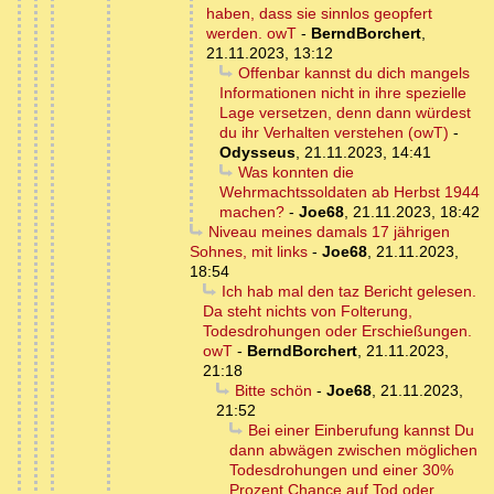
haben, dass sie sinnlos geopfert
werden. owT
-
BerndBorchert
,
21.11.2023, 13:12
Offenbar kannst du dich mangels
Informationen nicht in ihre spezielle
Lage versetzen, denn dann würdest
du ihr Verhalten verstehen (owT)
-
Odysseus
,
21.11.2023, 14:41
Was konnten die
Wehrmachtssoldaten ab Herbst 1944
machen?
-
Joe68
,
21.11.2023, 18:42
Niveau meines damals 17 jährigen
Sohnes, mit links
-
Joe68
,
21.11.2023,
18:54
Ich hab mal den taz Bericht gelesen.
Da steht nichts von Folterung,
Todesdrohungen oder Erschießungen.
owT
-
BerndBorchert
,
21.11.2023,
21:18
Bitte schön
-
Joe68
,
21.11.2023,
21:52
Bei einer Einberufung kannst Du
dann abwägen zwischen möglichen
Todesdrohungen und einer 30%
Prozent Chance auf Tod oder