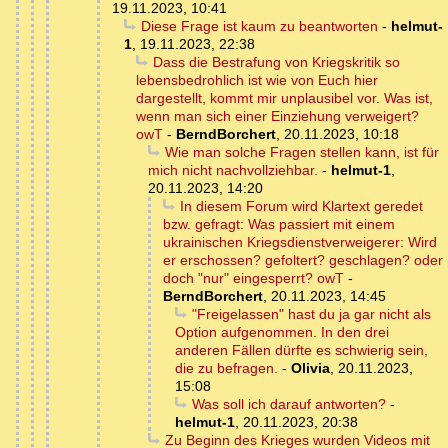
19.11.2023, 10:41
Diese Frage ist kaum zu beantworten
-
helmut-
1
,
19.11.2023, 22:38
Dass die Bestrafung von Kriegskritik so
lebensbedrohlich ist wie von Euch hier
dargestellt, kommt mir unplausibel vor. Was ist,
wenn man sich einer Einziehung verweigert?
owT
-
BerndBorchert
,
20.11.2023, 10:18
Wie man solche Fragen stellen kann, ist für
mich nicht nachvollziehbar.
-
helmut-1
,
20.11.2023, 14:20
In diesem Forum wird Klartext geredet
bzw. gefragt: Was passiert mit einem
ukrainischen Kriegsdienstverweigerer: Wird
er erschossen? gefoltert? geschlagen? oder
doch "nur" eingesperrt? owT
-
BerndBorchert
,
20.11.2023, 14:45
"Freigelassen" hast du ja gar nicht als
Option aufgenommen. In den drei
anderen Fällen dürfte es schwierig sein,
die zu befragen.
-
Olivia
,
20.11.2023,
15:08
Was soll ich darauf antworten?
-
helmut-1
,
20.11.2023, 20:38
Zu Beginn des Krieges wurden Videos mit