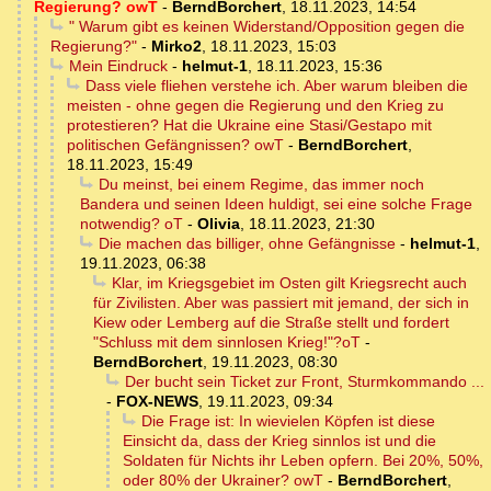
Regierung? owT
-
BerndBorchert
,
18.11.2023, 14:54
" Warum gibt es keinen Widerstand/Opposition gegen die
Regierung?"
-
Mirko2
,
18.11.2023, 15:03
Mein Eindruck
-
helmut-1
,
18.11.2023, 15:36
Dass viele fliehen verstehe ich. Aber warum bleiben die
meisten - ohne gegen die Regierung und den Krieg zu
protestieren? Hat die Ukraine eine Stasi/Gestapo mit
politischen Gefängnissen? owT
-
BerndBorchert
,
18.11.2023, 15:49
Du meinst, bei einem Regime, das immer noch
Bandera und seinen Ideen huldigt, sei eine solche Frage
notwendig? oT
-
Olivia
,
18.11.2023, 21:30
Die machen das billiger, ohne Gefängnisse
-
helmut-1
,
19.11.2023, 06:38
Klar, im Kriegsgebiet im Osten gilt Kriegsrecht auch
für Zivilisten. Aber was passiert mit jemand, der sich in
Kiew oder Lemberg auf die Straße stellt und fordert
"Schluss mit dem sinnlosen Krieg!"?oT
-
BerndBorchert
,
19.11.2023, 08:30
Der bucht sein Ticket zur Front, Sturmkommando ...
-
FOX-NEWS
,
19.11.2023, 09:34
Die Frage ist: In wievielen Köpfen ist diese
Einsicht da, dass der Krieg sinnlos ist und die
Soldaten für Nichts ihr Leben opfern. Bei 20%, 50%,
oder 80% der Ukrainer? owT
-
BerndBorchert
,