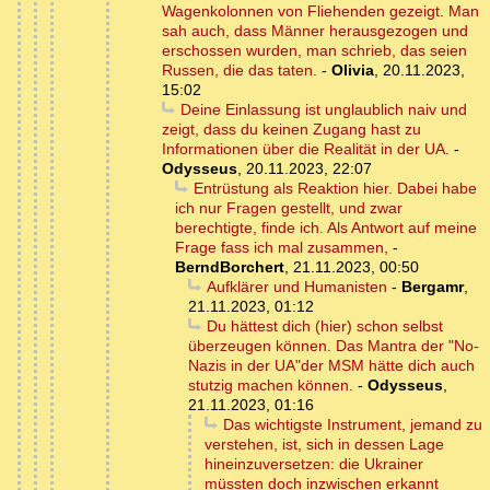
Wagenkolonnen von Fliehenden gezeigt. Man
sah auch, dass Männer herausgezogen und
erschossen wurden, man schrieb, das seien
Russen, die das taten.
-
Olivia
,
20.11.2023,
15:02
Deine Einlassung ist unglaublich naiv und
zeigt, dass du keinen Zugang hast zu
Informationen über die Realität in der UA.
-
Odysseus
,
20.11.2023, 22:07
Entrüstung als Reaktion hier. Dabei habe
ich nur Fragen gestellt, und zwar
berechtigte, finde ich. Als Antwort auf meine
Frage fass ich mal zusammen,
-
BerndBorchert
,
21.11.2023, 00:50
Aufklärer und Humanisten
-
Bergamr
,
21.11.2023, 01:12
Du hättest dich (hier) schon selbst
überzeugen können. Das Mantra der "No-
Nazis in der UA"der MSM hätte dich auch
stutzig machen können.
-
Odysseus
,
21.11.2023, 01:16
Das wichtigste Instrument, jemand zu
verstehen, ist, sich in dessen Lage
hineinzuversetzen: die Ukrainer
müssten doch inzwischen erkannt