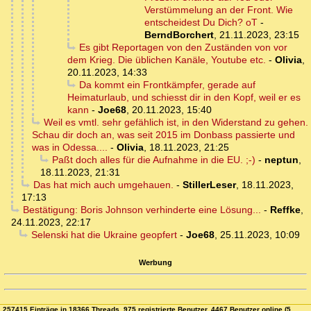
Verstümmelung an der Front. Wie
entscheidest Du Dich? oT
-
BerndBorchert
,
21.11.2023, 23:15
Es gibt Reportagen von den Zuständen von vor
dem Krieg. Die üblichen Kanäle, Youtube etc.
-
Olivia
,
20.11.2023, 14:33
Da kommt ein Frontkämpfer, gerade auf
Heimaturlaub, und schiesst dir in den Kopf, weil er es
kann
-
Joe68
,
20.11.2023, 15:40
Weil es vmtl. sehr gefählich ist, in den Widerstand zu gehen.
Schau dir doch an, was seit 2015 im Donbass passierte und
was in Odessa....
-
Olivia
,
18.11.2023, 21:25
Paßt doch alles für die Aufnahme in die EU. ;-)
-
neptun
,
18.11.2023, 21:31
Das hat mich auch umgehauen.
-
StillerLeser
,
18.11.2023,
17:13
Bestätigung: Boris Johnson verhinderte eine Lösung...
-
Reffke
,
24.11.2023, 22:17
Selenski hat die Ukraine geopfert
-
Joe68
,
25.11.2023, 10:09
Werbung
257415 Einträge in 18366 Threads, 975 registrierte Benutzer, 4467 Benutzer online (5