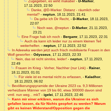
Zugegeben, es wirkt makaber
-
D-Marker
,
17.11.2023, 22:50
Danke, @D-Marker. Distanz - räumlich oder
mental?
-
neptun
,
18.11.2023, 21:41
Da gebe ich Dir Recht,
-
D-Marker
,
18.11.2023,
22:07
Noch was, @neptun
-
D-Marker
,
21.11.2023,
23:21
Eine Frage hab ich noch
-
Bergamr
,
17.11.2023, 22:31
Auch da kann ich leider nur zu einem kleinen Teil
weiterhelfen.
-
neptun
,
17.11.2023, 22:52
In Adeewka werden jetzt auch frisch mobilisierte Frauen in den
Wolf geworfen
-
Odysseus
,
17.11.2023, 22:33
Nein, das ist nicht sinnlos, leider!
-
neptun
,
17.11.2023,
22:49
Frauen im Krieg - Vorher, Nachher (nur Link)
-
Rainer
,
18.11.2023, 01:01
Für viele ist es mental nicht zu erfassen,
-
Kaladhor
,
18.11.2023, 06:02
Bevölkerungspyramide der Ukraine 2023 ca. 9,3 Millionen
verheizbare Männer von 19 bis 60, etwa 300000 davon sind
vmtl. nun weg... mkT
-
igelei
,
17.11.2023, 22:46
Kann mir einer erklären, warum die Ukrainer es sich
gefallen lassen, da für Nichts geopfert zu werden? Warum
gibt es keinen Widerstand/Opposition gegen die