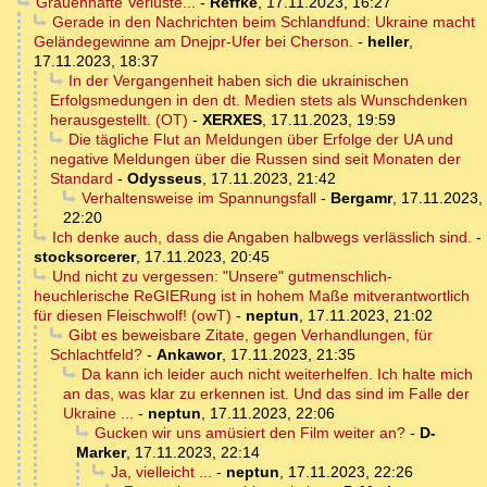
Grauenhafte Verluste...
-
Reffke
,
17.11.2023, 16:27
Gerade in den Nachrichten beim Schlandfund: Ukraine macht
Geländegewinne am Dnejpr-Ufer bei Cherson.
-
heller
,
17.11.2023, 18:37
In der Vergangenheit haben sich die ukrainischen
Erfolgsmedungen in den dt. Medien stets als Wunschdenken
herausgestellt. (OT)
-
XERXES
,
17.11.2023, 19:59
Die tägliche Flut an Meldungen über Erfolge der UA und
negative Meldungen über die Russen sind seit Monaten der
Standard
-
Odysseus
,
17.11.2023, 21:42
Verhaltensweise im Spannungsfall
-
Bergamr
,
17.11.2023,
22:20
Ich denke auch, dass die Angaben halbwegs verlässlich sind.
-
stocksorcerer
,
17.11.2023, 20:45
Und nicht zu vergessen: "Unsere" gutmenschlich-
heuchlerische ReGIERung ist in hohem Maße mitverantwortlich
für diesen Fleischwolf! (owT)
-
neptun
,
17.11.2023, 21:02
Gibt es beweisbare Zitate, gegen Verhandlungen, für
Schlachtfeld?
-
Ankawor
,
17.11.2023, 21:35
Da kann ich leider auch nicht weiterhelfen. Ich halte mich
an das, was klar zu erkennen ist. Und das sind im Falle der
Ukraine ...
-
neptun
,
17.11.2023, 22:06
Gucken wir uns amüsiert den Film weiter an?
-
D-
Marker
,
17.11.2023, 22:14
Ja, vielleicht ...
-
neptun
,
17.11.2023, 22:26