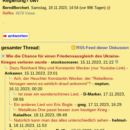
Regierung? owT
BerndBorchert
,
Samstag, 18.11.2023, 14:54
(vor 996 Tagen)
@
Reffke
4679 Views
.
antworten
gesamter Thread:
RSS-Feed dieser Diskussion
Wie die Chance für einen Friedensausgleich des Ukraine-
Krieges verloren wurde
-
stocksorcerer
,
15.11.2023, 21:22
Dazu Reinhard Mey und Konstantin Wecker (nur Youtube-Link)
-
Ankawor
,
15.11.2023, 23:01
Ach, der Heuchler Konstantin Wecker, der "Rebellions-
Versager-wenn-es-wirklich-drauf-ankommt"?
-
neptun
,
16.11.2023, 00:20
Ist zwar ein wunderschönes Lied,
-
D-Marker
,
17.11.2023,
08:56
Ein anderes Lied von Eric Bogle.
-
gwg
,
17.11.2023, 16:29
Metallicas One passt besser zum heutigen Krieg
-
Kaladhor
,
18.11.2023, 08:49
Natürlich kann man das alles unterschiedlich sehen
-
helmut-
1
,
18.11.2023, 11:53