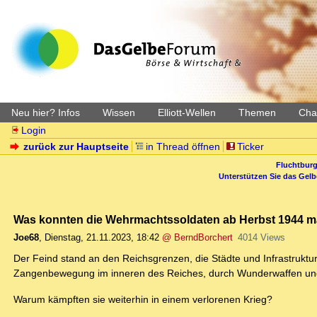
Neu hier? Infos
Wissen
Elliott-Wellen
Themen
Char
Login
zurück zur Hauptseite
in Thread öffnen
Ticker
Fluchtburg
Unterstützen Sie das Gel
Was konnten die Wehrmachtssoldaten ab Herbst 1944 
Joe68
,
Dienstag, 21.11.2023, 18:42
@ BerndBorchert
4014 Views
Der Feind stand an den Reichsgrenzen, die Städte und Infrastruktu
Zangenbewegung im inneren des Reiches, durch Wunderwaffen und d
Warum kämpften sie weiterhin in einem verlorenen Krieg?