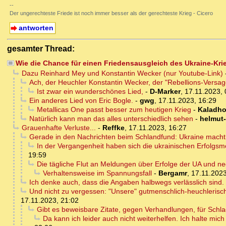
--
Der ungerechteste Friede ist noch immer besser als der gerechteste Krieg - Cicero
antworten
gesamter Thread:
Wie die Chance für einen Friedensausgleich des Ukraine-Kri
Dazu Reinhard Mey und Konstantin Wecker (nur Youtube-Link)
Ach, der Heuchler Konstantin Wecker, der "Rebellions-Versa
Ist zwar ein wunderschönes Lied,
-
D-Marker
,
17.11.2023, 
Ein anderes Lied von Eric Bogle.
-
gwg
,
17.11.2023, 16:29
Metallicas One passt besser zum heutigen Krieg
-
Kaladho
Natürlich kann man das alles unterschiedlich sehen
-
helmut
Grauenhafte Verluste...
-
Reffke
,
17.11.2023, 16:27
Gerade in den Nachrichten beim Schlandfund: Ukraine mach
In der Vergangenheit haben sich die ukrainischen Erfolgs
19:59
Die tägliche Flut an Meldungen über Erfolge der UA und n
Verhaltensweise im Spannungsfall
-
Bergamr
,
17.11.2023
Ich denke auch, dass die Angaben halbwegs verlässlich sind.
Und nicht zu vergessen: "Unsere" gutmenschlich-heuchlerisc
17.11.2023, 21:02
Gibt es beweisbare Zitate, gegen Verhandlungen, für Schla
Da kann ich leider auch nicht weiterhelfen. Ich halte mich