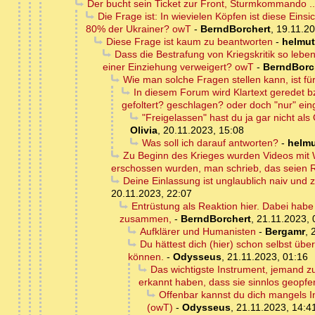
Der bucht sein Ticket zur Front, Sturmkommando ..
Die Frage ist: In wievielen Köpfen ist diese Eins
80% der Ukrainer? owT
-
BerndBorchert
,
19.11.20
Diese Frage ist kaum zu beantworten
-
helmut
Dass die Bestrafung von Kriegskritik so leben
einer Einziehung verweigert? owT
-
BerndBorc
Wie man solche Fragen stellen kann, ist für
In diesem Forum wird Klartext geredet b
gefoltert? geschlagen? oder doch "nur" ei
"Freigelassen" hast du ja gar nicht al
Olivia
,
20.11.2023, 15:08
Was soll ich darauf antworten?
-
helmu
Zu Beginn des Krieges wurden Videos mit
erschossen wurden, man schrieb, das seien R
Deine Einlassung ist unglaublich naiv und 
20.11.2023, 22:07
Entrüstung als Reaktion hier. Dabei habe 
zusammen,
-
BerndBorchert
,
21.11.2023, 
Aufklärer und Humanisten
-
Bergamr
,
Du hättest dich (hier) schon selbst ü
können.
-
Odysseus
,
21.11.2023, 01:16
Das wichtigste Instrument, jemand zu
erkannt haben, dass sie sinnlos geopfe
Offenbar kannst du dich mangels In
(owT)
-
Odysseus
,
21.11.2023, 14:4