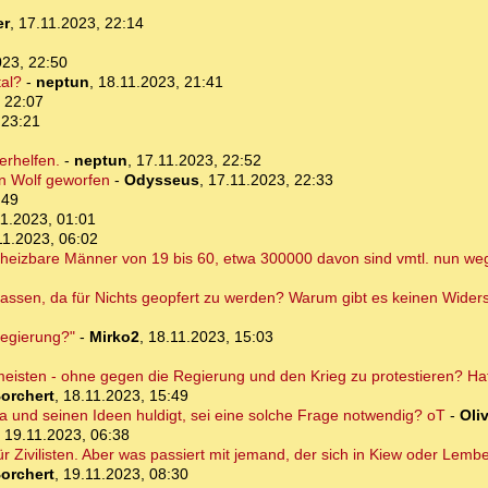
er
,
17.11.2023, 22:14
023, 22:50
al?
-
neptun
,
18.11.2023, 21:41
 22:07
 23:21
erhelfen.
-
neptun
,
17.11.2023, 22:52
en Wolf geworfen
-
Odysseus
,
17.11.2023, 22:33
:49
1.2023, 01:01
11.2023, 06:02
rheizbare Männer von 19 bis 60, etwa 300000 davon sind vmtl. nun we
 lassen, da für Nichts geopfert zu werden? Warum gibt es keinen Wider
Regierung?"
-
Mirko2
,
18.11.2023, 15:03
 meisten - ohne gegen die Regierung und den Krieg zu protestieren? Hat
orchert
,
18.11.2023, 15:49
 und seinen Ideen huldigt, sei eine solche Frage notwendig? oT
-
Oliv
,
19.11.2023, 06:38
ür Zivilisten. Aber was passiert mit jemand, der sich in Kiew oder Lembe
orchert
,
19.11.2023, 08:30