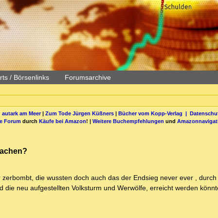
ts / Börsenlinks
Forumsarchive
 autark am Meer
|
Zum Tode Jürgen Küßners
|
Bücher vom Kopp-Verlag |
Datenschut
be Forum
durch
Käufe bei Amazon
! |
Weitere Buchempfehlungen
und
Amazonnavigat
machen?
r zerbombt, die wussten doch auch das der Endsieg never ever , durch
ie neu aufgestellten Volksturm und Werwölfe, erreicht werden könnt