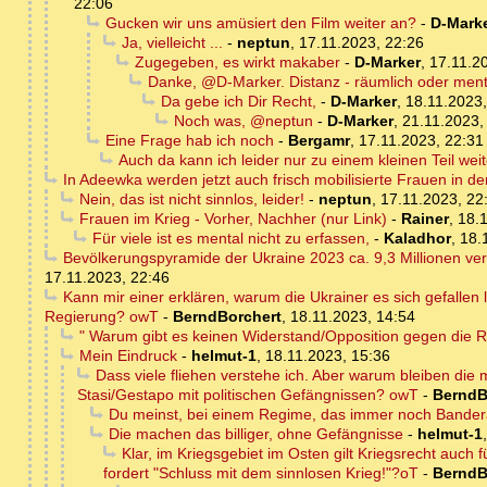
22:06
Gucken wir uns amüsiert den Film weiter an?
-
D-Mark
Ja, vielleicht ...
-
neptun
,
17.11.2023, 22:26
Zugegeben, es wirkt makaber
-
D-Marker
,
17.11.2
Danke, @D-Marker. Distanz - räumlich oder ment
Da gebe ich Dir Recht,
-
D-Marker
,
18.11.2023,
Noch was, @neptun
-
D-Marker
,
21.11.2023,
Eine Frage hab ich noch
-
Bergamr
,
17.11.2023, 22:31
Auch da kann ich leider nur zu einem kleinen Teil weit
In Adeewka werden jetzt auch frisch mobilisierte Frauen in d
Nein, das ist nicht sinnlos, leider!
-
neptun
,
17.11.2023, 22
Frauen im Krieg - Vorher, Nachher (nur Link)
-
Rainer
,
18.1
Für viele ist es mental nicht zu erfassen,
-
Kaladhor
,
18.
Bevölkerungspyramide der Ukraine 2023 ca. 9,3 Millionen ve
17.11.2023, 22:46
Kann mir einer erklären, warum die Ukrainer es sich gefallen
Regierung? owT
-
BerndBorchert
,
18.11.2023, 14:54
" Warum gibt es keinen Widerstand/Opposition gegen die 
Mein Eindruck
-
helmut-1
,
18.11.2023, 15:36
Dass viele fliehen verstehe ich. Aber warum bleiben die
Stasi/Gestapo mit politischen Gefängnissen? owT
-
BerndB
Du meinst, bei einem Regime, das immer noch Bandera
Die machen das billiger, ohne Gefängnisse
-
helmut-1
Klar, im Kriegsgebiet im Osten gilt Kriegsrecht auch f
fordert "Schluss mit dem sinnlosen Krieg!"?oT
-
BerndB