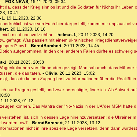
.
-
FOX-NEWS
,
19.11.2023, 09:34
icht da, dass der Krieg sinnlos ist und die Soldaten für Nichts ihr Leben
23, 10:41
-1
,
19.11.2023, 22:38
sbedrohlich ist wie von Euch hier dargestellt, kommt mir unplausibel v
hert
,
20.11.2023, 10:18
 mich nicht nachvollziehbar.
-
helmut-1
,
20.11.2023, 14:20
zw. gefragt: Was passiert mit einem ukrainischen Kriegsdienstverweige
ngesperrt? owT
-
BerndBorchert
,
20.11.2023, 14:45
s Option aufgenommen. In den drei anderen Fällen dürfte es schwierig se
t-1
,
20.11.2023, 20:38
 Wagenkolonnen von Fliehenden gezeigt. Man sah auch, dass Männer
ussen, die das taten.
-
Olivia
,
20.11.2023, 15:02
zeigt, dass du keinen Zugang hast zu Informationen über die Realität in
ich nur Fragen gestellt, und zwar berechtigte, finde ich. Als Antwort au
00:50
21.11.2023, 01:12
berzeugen können. Das Mantra der "No-Nazis in der UA"der MSM hätte d
 verstehen, ist, sich in dessen Lage hineinzuversetzen: die Ukrainer 
rt werden. owT
-
BerndBorchert
,
21.11.2023, 13:12
formationen nicht in ihre spezielle Lage versetzen, denn dann würdest
1