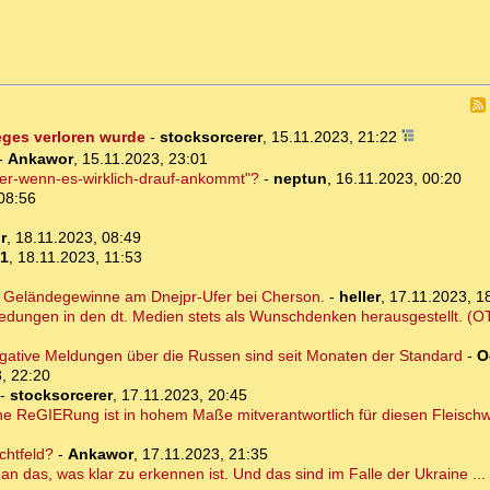
eges verloren wurde
-
stocksorcerer
,
15.11.2023, 21:22
-
Ankawor
,
15.11.2023, 23:01
ger-wenn-es-wirklich-drauf-ankommt"?
-
neptun
,
16.11.2023, 00:20
08:56
r
,
18.11.2023, 08:49
-1
,
18.11.2023, 11:53
t Geländegewinne am Dnejpr-Ufer bei Cherson.
-
heller
,
17.11.2023, 1
medungen in den dt. Medien stets als Wunschdenken herausgestellt. (O
egative Meldungen über die Russen sind seit Monaten der Standard
-
O
, 22:20
-
stocksorcerer
,
17.11.2023, 20:45
he ReGIERung ist in hohem Maße mitverantwortlich für diesen Fleischw
chtfeld?
-
Ankawor
,
17.11.2023, 21:35
 an das, was klar zu erkennen ist. Und das sind im Falle der Ukraine ...