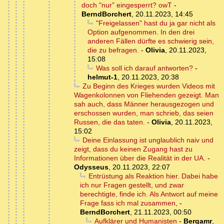
doch "nur" eingesperrt? owT
-
BerndBorchert
,
20.11.2023, 14:45
"Freigelassen" hast du ja gar nicht als
Option aufgenommen. In den drei
anderen Fällen dürfte es schwierig sein,
die zu befragen.
-
Olivia
,
20.11.2023,
15:08
Was soll ich darauf antworten?
-
helmut-1
,
20.11.2023, 20:38
Zu Beginn des Krieges wurden Videos mit
Wagenkolonnen von Fliehenden gezeigt. Man
sah auch, dass Männer herausgezogen und
erschossen wurden, man schrieb, das seien
Russen, die das taten.
-
Olivia
,
20.11.2023,
15:02
Deine Einlassung ist unglaublich naiv und
zeigt, dass du keinen Zugang hast zu
Informationen über die Realität in der UA.
-
Odysseus
,
20.11.2023, 22:07
Entrüstung als Reaktion hier. Dabei habe
ich nur Fragen gestellt, und zwar
berechtigte, finde ich. Als Antwort auf meine
Frage fass ich mal zusammen,
-
BerndBorchert
,
21.11.2023, 00:50
Aufklärer und Humanisten
-
Bergamr
,