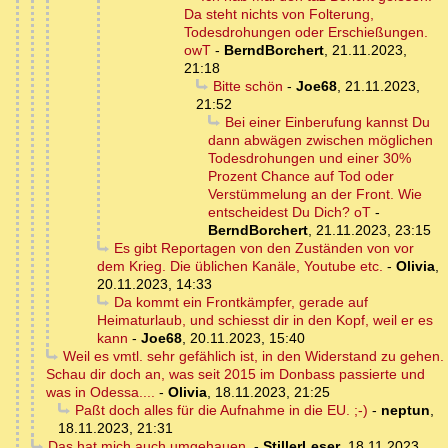
Da steht nichts von Folterung,
Todesdrohungen oder Erschießungen.
owT
-
BerndBorchert
,
21.11.2023,
21:18
Bitte schön
-
Joe68
,
21.11.2023,
21:52
Bei einer Einberufung kannst Du
dann abwägen zwischen möglichen
Todesdrohungen und einer 30%
Prozent Chance auf Tod oder
Verstümmelung an der Front. Wie
entscheidest Du Dich? oT
-
BerndBorchert
,
21.11.2023, 23:15
Es gibt Reportagen von den Zuständen von vor
dem Krieg. Die üblichen Kanäle, Youtube etc.
-
Olivia
,
20.11.2023, 14:33
Da kommt ein Frontkämpfer, gerade auf
Heimaturlaub, und schiesst dir in den Kopf, weil er es
kann
-
Joe68
,
20.11.2023, 15:40
Weil es vmtl. sehr gefählich ist, in den Widerstand zu gehen.
Schau dir doch an, was seit 2015 im Donbass passierte und
was in Odessa....
-
Olivia
,
18.11.2023, 21:25
Paßt doch alles für die Aufnahme in die EU. ;-)
-
neptun
,
18.11.2023, 21:31
Das hat mich auch umgehauen.
-
StillerLeser
,
18.11.2023,