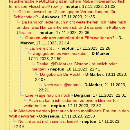
heuchlerische ReGIERung ist in hohem Maße mitverantwortlich
für diesen Fleischwolf! (owT)
-
neptun
,
17.11.2023, 21:02
Gibt es beweisbare Zitate, gegen Verhandlungen, für
Schlachtfeld?
-
Ankawor
,
17.11.2023, 21:35
Da kann ich leider auch nicht weiterhelfen. Ich halte mich
an das, was klar zu erkennen ist. Und das sind im Falle der
Ukraine ...
-
neptun
,
17.11.2023, 22:06
Gucken wir uns amüsiert den Film weiter an?
-
D-
Marker
,
17.11.2023, 22:14
Ja, vielleicht ...
-
neptun
,
17.11.2023, 22:26
Zugegeben, es wirkt makaber
-
D-Marker
,
17.11.2023, 22:50
Danke, @D-Marker. Distanz - räumlich oder
mental?
-
neptun
,
18.11.2023, 21:41
Da gebe ich Dir Recht,
-
D-Marker
,
18.11.2023,
22:07
Noch was, @neptun
-
D-Marker
,
21.11.2023,
23:21
Eine Frage hab ich noch
-
Bergamr
,
17.11.2023, 22:31
Auch da kann ich leider nur zu einem kleinen Teil
weiterhelfen.
-
neptun
,
17.11.2023, 22:52
In Adeewka werden jetzt auch frisch mobilisierte Frauen in den
Wolf geworfen
-
Odysseus
,
17.11.2023, 22:33
Nein, das ist nicht sinnlos, leider!
-
neptun
,
17.11.2023,
22:49