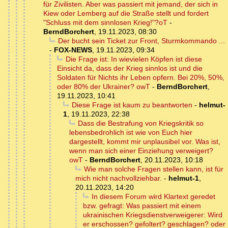
für Zivilisten. Aber was passiert mit jemand, der sich in
Kiew oder Lemberg auf die Straße stellt und fordert
"Schluss mit dem sinnlosen Krieg!"?oT
-
BerndBorchert
,
19.11.2023, 08:30
Der bucht sein Ticket zur Front, Sturmkommando ...
-
FOX-NEWS
,
19.11.2023, 09:34
Die Frage ist: In wievielen Köpfen ist diese
Einsicht da, dass der Krieg sinnlos ist und die
Soldaten für Nichts ihr Leben opfern. Bei 20%, 50%,
oder 80% der Ukrainer? owT
-
BerndBorchert
,
19.11.2023, 10:41
Diese Frage ist kaum zu beantworten
-
helmut-
1
,
19.11.2023, 22:38
Dass die Bestrafung von Kriegskritik so
lebensbedrohlich ist wie von Euch hier
dargestellt, kommt mir unplausibel vor. Was ist,
wenn man sich einer Einziehung verweigert?
owT
-
BerndBorchert
,
20.11.2023, 10:18
Wie man solche Fragen stellen kann, ist für
mich nicht nachvollziehbar.
-
helmut-1
,
20.11.2023, 14:20
In diesem Forum wird Klartext geredet
bzw. gefragt: Was passiert mit einem
ukrainischen Kriegsdienstverweigerer: Wird
er erschossen? gefoltert? geschlagen? oder