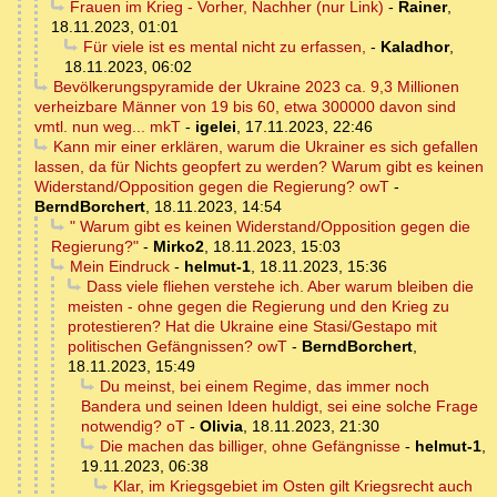
Frauen im Krieg - Vorher, Nachher (nur Link)
-
Rainer
,
18.11.2023, 01:01
Für viele ist es mental nicht zu erfassen,
-
Kaladhor
,
18.11.2023, 06:02
Bevölkerungspyramide der Ukraine 2023 ca. 9,3 Millionen
verheizbare Männer von 19 bis 60, etwa 300000 davon sind
vmtl. nun weg... mkT
-
igelei
,
17.11.2023, 22:46
Kann mir einer erklären, warum die Ukrainer es sich gefallen
lassen, da für Nichts geopfert zu werden? Warum gibt es keinen
Widerstand/Opposition gegen die Regierung? owT
-
BerndBorchert
,
18.11.2023, 14:54
" Warum gibt es keinen Widerstand/Opposition gegen die
Regierung?"
-
Mirko2
,
18.11.2023, 15:03
Mein Eindruck
-
helmut-1
,
18.11.2023, 15:36
Dass viele fliehen verstehe ich. Aber warum bleiben die
meisten - ohne gegen die Regierung und den Krieg zu
protestieren? Hat die Ukraine eine Stasi/Gestapo mit
politischen Gefängnissen? owT
-
BerndBorchert
,
18.11.2023, 15:49
Du meinst, bei einem Regime, das immer noch
Bandera und seinen Ideen huldigt, sei eine solche Frage
notwendig? oT
-
Olivia
,
18.11.2023, 21:30
Die machen das billiger, ohne Gefängnisse
-
helmut-1
,
19.11.2023, 06:38
Klar, im Kriegsgebiet im Osten gilt Kriegsrecht auch