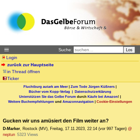
Suche:
Los
Login
zurück zur Hauptseite
in Thread öffnen
Ticker
Fluchtburg autark am Meer
|
Zum Tode Jürgen Küßners
|
Bücher vom Kopp-Verlag |
Datenschutzerklärung
Unterstützen Sie das Gelbe Forum
durch
Käufe bei Amazon
! |
Weitere Buchempfehlungen
und
Amazonnavigation
|
Cookie-Einstellungen
Gucken wir uns amüsiert den Film weiter an?
D-Marker
,
Rostock (MV)
,
Freitag, 17.11.2023, 22:14
(vor 997 Tagen)
@
neptun
5323 Views