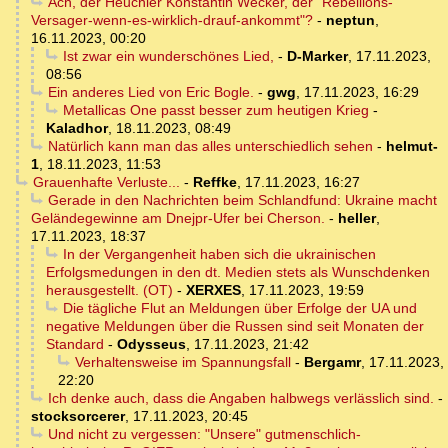
Ach, der Heuchler Konstantin Wecker, der "Rebellions-
Versager-wenn-es-wirklich-drauf-ankommt"?
-
neptun
,
16.11.2023, 00:20
Ist zwar ein wunderschönes Lied,
-
D-Marker
,
17.11.2023,
08:56
Ein anderes Lied von Eric Bogle.
-
gwg
,
17.11.2023, 16:29
Metallicas One passt besser zum heutigen Krieg
-
Kaladhor
,
18.11.2023, 08:49
Natürlich kann man das alles unterschiedlich sehen
-
helmut-
1
,
18.11.2023, 11:53
Grauenhafte Verluste...
-
Reffke
,
17.11.2023, 16:27
Gerade in den Nachrichten beim Schlandfund: Ukraine macht
Geländegewinne am Dnejpr-Ufer bei Cherson.
-
heller
,
17.11.2023, 18:37
In der Vergangenheit haben sich die ukrainischen
Erfolgsmedungen in den dt. Medien stets als Wunschdenken
herausgestellt. (OT)
-
XERXES
,
17.11.2023, 19:59
Die tägliche Flut an Meldungen über Erfolge der UA und
negative Meldungen über die Russen sind seit Monaten der
Standard
-
Odysseus
,
17.11.2023, 21:42
Verhaltensweise im Spannungsfall
-
Bergamr
,
17.11.2023,
22:20
Ich denke auch, dass die Angaben halbwegs verlässlich sind.
-
stocksorcerer
,
17.11.2023, 20:45
Und nicht zu vergessen: "Unsere" gutmenschlich-