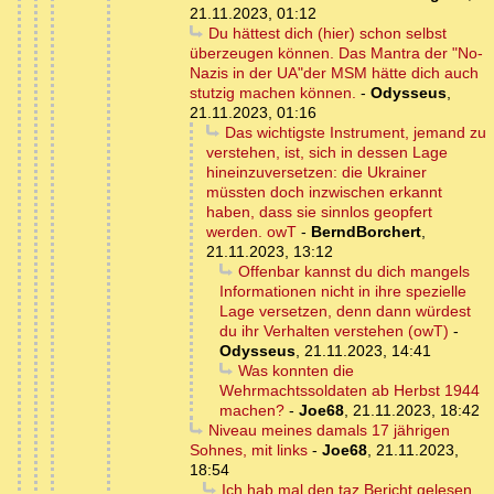
21.11.2023, 01:12
Du hättest dich (hier) schon selbst
überzeugen können. Das Mantra der "No-
Nazis in der UA"der MSM hätte dich auch
stutzig machen können.
-
Odysseus
,
21.11.2023, 01:16
Das wichtigste Instrument, jemand zu
verstehen, ist, sich in dessen Lage
hineinzuversetzen: die Ukrainer
müssten doch inzwischen erkannt
haben, dass sie sinnlos geopfert
werden. owT
-
BerndBorchert
,
21.11.2023, 13:12
Offenbar kannst du dich mangels
Informationen nicht in ihre spezielle
Lage versetzen, denn dann würdest
du ihr Verhalten verstehen (owT)
-
Odysseus
,
21.11.2023, 14:41
Was konnten die
Wehrmachtssoldaten ab Herbst 1944
machen?
-
Joe68
,
21.11.2023, 18:42
Niveau meines damals 17 jährigen
Sohnes, mit links
-
Joe68
,
21.11.2023,
18:54
Ich hab mal den taz Bericht gelesen.