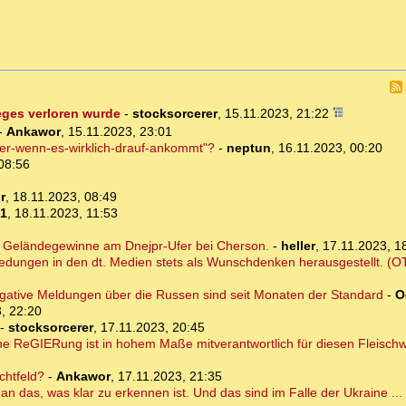
eges verloren wurde
-
stocksorcerer
,
15.11.2023, 21:22
-
Ankawor
,
15.11.2023, 23:01
ger-wenn-es-wirklich-drauf-ankommt"?
-
neptun
,
16.11.2023, 00:20
08:56
r
,
18.11.2023, 08:49
-1
,
18.11.2023, 11:53
t Geländegewinne am Dnejpr-Ufer bei Cherson.
-
heller
,
17.11.2023, 1
medungen in den dt. Medien stets als Wunschdenken herausgestellt. (O
egative Meldungen über die Russen sind seit Monaten der Standard
-
O
, 22:20
-
stocksorcerer
,
17.11.2023, 20:45
he ReGIERung ist in hohem Maße mitverantwortlich für diesen Fleischw
chtfeld?
-
Ankawor
,
17.11.2023, 21:35
 an das, was klar zu erkennen ist. Und das sind im Falle der Ukraine ...