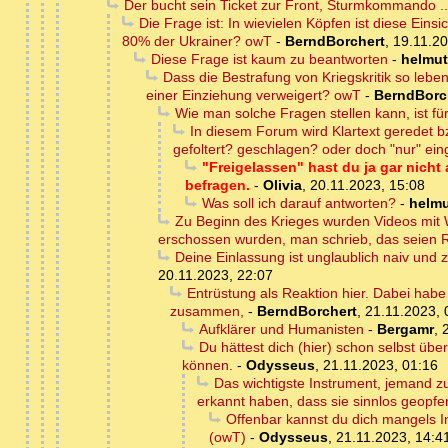
Der bucht sein Ticket zur Front, Sturmkommando ..
Die Frage ist: In wievielen Köpfen ist diese Eins
80% der Ukrainer? owT
-
BerndBorchert
,
19.11.20
Diese Frage ist kaum zu beantworten
-
helmut
Dass die Bestrafung von Kriegskritik so leben
einer Einziehung verweigert? owT
-
BerndBorc
Wie man solche Fragen stellen kann, ist für
In diesem Forum wird Klartext geredet b
gefoltert? geschlagen? oder doch "nur" ei
"Freigelassen" hast du ja gar nicht
befragen.
-
Olivia
,
20.11.2023, 15:08
Was soll ich darauf antworten?
-
helmu
Zu Beginn des Krieges wurden Videos mit
erschossen wurden, man schrieb, das seien R
Deine Einlassung ist unglaublich naiv und 
20.11.2023, 22:07
Entrüstung als Reaktion hier. Dabei habe 
zusammen,
-
BerndBorchert
,
21.11.2023, 
Aufklärer und Humanisten
-
Bergamr
,
Du hättest dich (hier) schon selbst ü
können.
-
Odysseus
,
21.11.2023, 01:16
Das wichtigste Instrument, jemand zu
erkannt haben, dass sie sinnlos geopfe
Offenbar kannst du dich mangels In
(owT)
-
Odysseus
,
21.11.2023, 14:4