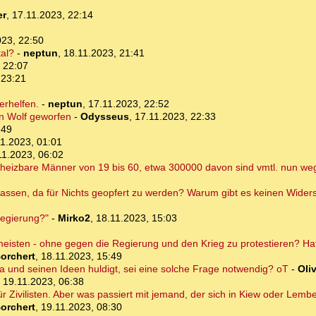
er
,
17.11.2023, 22:14
023, 22:50
al?
-
neptun
,
18.11.2023, 21:41
 22:07
 23:21
erhelfen.
-
neptun
,
17.11.2023, 22:52
en Wolf geworfen
-
Odysseus
,
17.11.2023, 22:33
:49
1.2023, 01:01
11.2023, 06:02
rheizbare Männer von 19 bis 60, etwa 300000 davon sind vmtl. nun we
 lassen, da für Nichts geopfert zu werden? Warum gibt es keinen Wider
Regierung?"
-
Mirko2
,
18.11.2023, 15:03
 meisten - ohne gegen die Regierung und den Krieg zu protestieren? Hat
orchert
,
18.11.2023, 15:49
 und seinen Ideen huldigt, sei eine solche Frage notwendig? oT
-
Oliv
,
19.11.2023, 06:38
ür Zivilisten. Aber was passiert mit jemand, der sich in Kiew oder Lembe
orchert
,
19.11.2023, 08:30