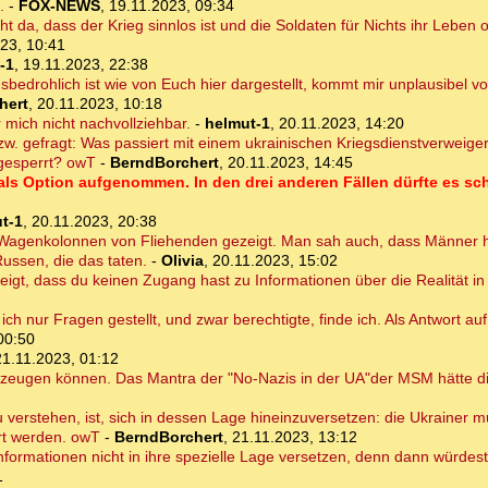
.
-
FOX-NEWS
,
19.11.2023, 09:34
icht da, dass der Krieg sinnlos ist und die Soldaten für Nichts ihr Leben
23, 10:41
-1
,
19.11.2023, 22:38
sbedrohlich ist wie von Euch hier dargestellt, kommt mir unplausibel v
hert
,
20.11.2023, 10:18
 mich nicht nachvollziehbar.
-
helmut-1
,
20.11.2023, 14:20
zw. gefragt: Was passiert mit einem ukrainischen Kriegsdienstverweige
ngesperrt? owT
-
BerndBorchert
,
20.11.2023, 14:45
 als Option aufgenommen. In den drei anderen Fällen dürfte es sch
t-1
,
20.11.2023, 20:38
 Wagenkolonnen von Fliehenden gezeigt. Man sah auch, dass Männer
ussen, die das taten.
-
Olivia
,
20.11.2023, 15:02
zeigt, dass du keinen Zugang hast zu Informationen über die Realität in
ich nur Fragen gestellt, und zwar berechtigte, finde ich. Als Antwort au
00:50
21.11.2023, 01:12
berzeugen können. Das Mantra der "No-Nazis in der UA"der MSM hätte d
 verstehen, ist, sich in dessen Lage hineinzuversetzen: die Ukrainer 
rt werden. owT
-
BerndBorchert
,
21.11.2023, 13:12
formationen nicht in ihre spezielle Lage versetzen, denn dann würdest
1