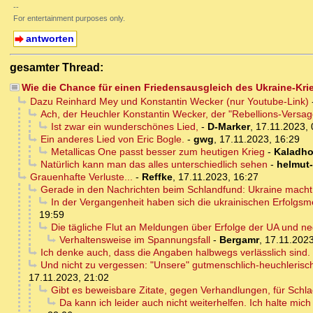
--
For entertainment purposes only.
antworten
gesamter Thread:
Wie die Chance für einen Friedensausgleich des Ukraine-Kri
Dazu Reinhard Mey und Konstantin Wecker (nur Youtube-Link)
Ach, der Heuchler Konstantin Wecker, der "Rebellions-Versa
Ist zwar ein wunderschönes Lied,
-
D-Marker
,
17.11.2023, 
Ein anderes Lied von Eric Bogle.
-
gwg
,
17.11.2023, 16:29
Metallicas One passt besser zum heutigen Krieg
-
Kaladho
Natürlich kann man das alles unterschiedlich sehen
-
helmut
Grauenhafte Verluste...
-
Reffke
,
17.11.2023, 16:27
Gerade in den Nachrichten beim Schlandfund: Ukraine mach
In der Vergangenheit haben sich die ukrainischen Erfolgs
19:59
Die tägliche Flut an Meldungen über Erfolge der UA und n
Verhaltensweise im Spannungsfall
-
Bergamr
,
17.11.2023
Ich denke auch, dass die Angaben halbwegs verlässlich sind.
Und nicht zu vergessen: "Unsere" gutmenschlich-heuchlerisc
17.11.2023, 21:02
Gibt es beweisbare Zitate, gegen Verhandlungen, für Schla
Da kann ich leider auch nicht weiterhelfen. Ich halte mich