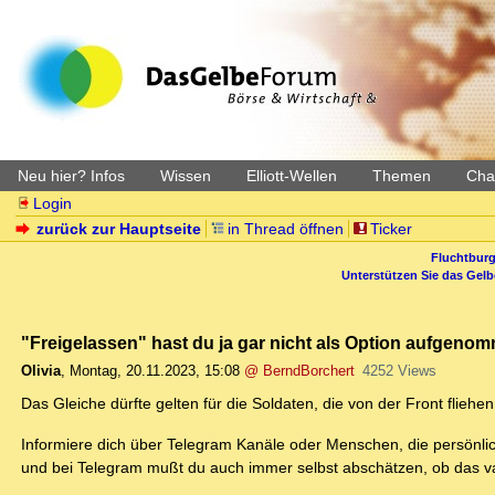
Neu hier? Infos
Wissen
Elliott-Wellen
Themen
Char
Login
zurück zur Hauptseite
in Thread öffnen
Ticker
Fluchtburg
Unterstützen Sie das Gel
"Freigelassen" hast du ja gar nicht als Option aufgenomm
Olivia
,
Montag, 20.11.2023, 15:08
@ BerndBorchert
4252 Views
Das Gleiche dürfte gelten für die Soldaten, die von der Front fliehe
Informiere dich über Telegram Kanäle oder Menschen, die persönl
und bei Telegram mußt du auch immer selbst abschätzen, ob das val