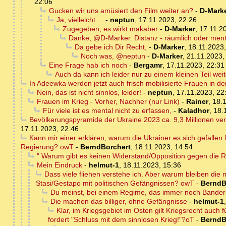
22:06
Gucken wir uns amüsiert den Film weiter an?
-
D-Mark
Ja, vielleicht ...
-
neptun
,
17.11.2023, 22:26
Zugegeben, es wirkt makaber
-
D-Marker
,
17.11.2
Danke, @D-Marker. Distanz - räumlich oder ment
Da gebe ich Dir Recht,
-
D-Marker
,
18.11.2023,
Noch was, @neptun
-
D-Marker
,
21.11.2023,
Eine Frage hab ich noch
-
Bergamr
,
17.11.2023, 22:31
Auch da kann ich leider nur zu einem kleinen Teil weit
In Adeewka werden jetzt auch frisch mobilisierte Frauen in d
Nein, das ist nicht sinnlos, leider!
-
neptun
,
17.11.2023, 22
Frauen im Krieg - Vorher, Nachher (nur Link)
-
Rainer
,
18.1
Für viele ist es mental nicht zu erfassen,
-
Kaladhor
,
18.
Bevölkerungspyramide der Ukraine 2023 ca. 9,3 Millionen ve
17.11.2023, 22:46
Kann mir einer erklären, warum die Ukrainer es sich gefallen
Regierung? owT
-
BerndBorchert
,
18.11.2023, 14:54
" Warum gibt es keinen Widerstand/Opposition gegen die 
Mein Eindruck
-
helmut-1
,
18.11.2023, 15:36
Dass viele fliehen verstehe ich. Aber warum bleiben die
Stasi/Gestapo mit politischen Gefängnissen? owT
-
BerndB
Du meinst, bei einem Regime, das immer noch Bandera
Die machen das billiger, ohne Gefängnisse
-
helmut-1
Klar, im Kriegsgebiet im Osten gilt Kriegsrecht auch f
fordert "Schluss mit dem sinnlosen Krieg!"?oT
-
BerndB