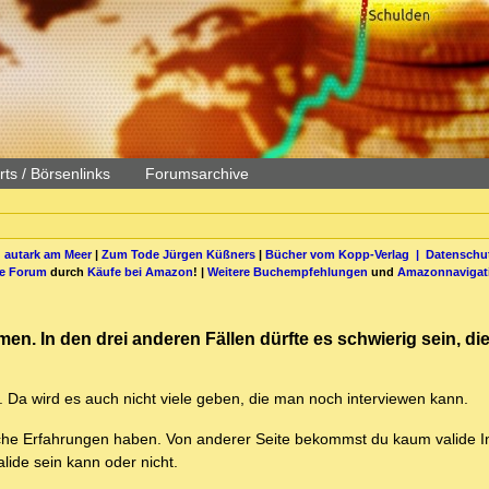
ts / Börsenlinks
Forumsarchive
 autark am Meer
|
Zum Tode Jürgen Küßners
|
Bücher vom Kopp-Verlag |
Datenschut
be Forum
durch
Käufe bei Amazon
! |
Weitere Buchempfehlungen
und
Amazonnavigat
en. In den drei anderen Fällen dürfte es schwierig sein, di
n. Da wird es auch nicht viele geben, die man noch interviewen kann.
iche Erfahrungen haben. Von anderer Seite bekommst du kaum valide I
ide sein kann oder nicht.