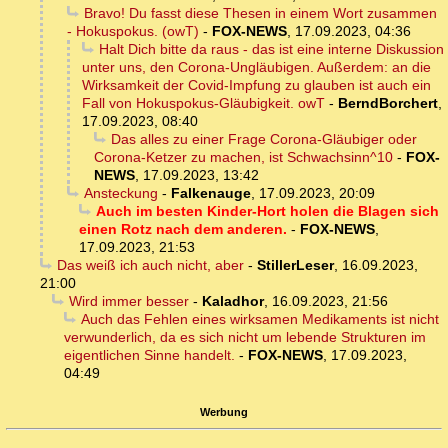
Bravo! Du fasst diese Thesen in einem Wort zusammen
- Hokuspokus. (owT)
-
FOX-NEWS
,
17.09.2023, 04:36
Halt Dich bitte da raus - das ist eine interne Diskussion
unter uns, den Corona-Ungläubigen. Außerdem: an die
Wirksamkeit der Covid-Impfung zu glauben ist auch ein
Fall von Hokuspokus-Gläubigkeit. owT
-
BerndBorchert
,
17.09.2023, 08:40
Das alles zu einer Frage Corona-Gläubiger oder
Corona-Ketzer zu machen, ist Schwachsinn^10
-
FOX-
NEWS
,
17.09.2023, 13:42
Ansteckung
-
Falkenauge
,
17.09.2023, 20:09
Auch im besten Kinder-Hort holen die Blagen sich
einen Rotz nach dem anderen.
-
FOX-NEWS
,
17.09.2023, 21:53
Das weiß ich auch nicht, aber
-
StillerLeser
,
16.09.2023,
21:00
Wird immer besser
-
Kaladhor
,
16.09.2023, 21:56
Auch das Fehlen eines wirksamen Medikaments ist nicht
verwunderlich, da es sich nicht um lebende Strukturen im
eigentlichen Sinne handelt.
-
FOX-NEWS
,
17.09.2023,
04:49
Werbung