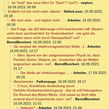
Ist "Impf" das neue Wort für "Dach"? (owT)
-
neptun
,
16.09.2023, 00:58
Endlich! Ich bin nicht mehr alleine!
-
StillerLeser
,
15.09.2023,
23:18
Wir sind viele - und täglich mehr ...
-
Arbeiter
,
16.09.2023,
00:36
Die Frage, die @Falkenauge nicht beantworten will: Masern
steht doch sprichwörtlich für Ansteckbarkeit - wie geht die
vonstatten wenn nicht durch Nanopartikel? owT
-
BerndBorchert
,
16.09.2023, 12:05
Du vergisst die (elektromagnetische) Welle :-)
-
Arbeiter
,
16.09.2023, 12:17
Mein Stand von der zeitgenössischen Physik ist, dass
Partikel, Atome, Materie, etc. inzwischen alle als Wellen
angesehen werden. owT
-
BerndBorchert
,
16.09.2023,
21:17
Die Welle als Infektionsträger.....
-
Arbeiter
,
17.09.2023,
09:25
Beantworten
-
Falkenauge
,
16.09.2023, 16:17
C'mon, Krankheits-Ansteckung durch
Gefühls-/Gedankenübertragung - das ist voll Hokuspokus.
Ein Revival des Bösen Blicks. Und weise es doch bitte
erstmal durch Experimente nach. owT
-
BerndBorchert
,
16.09.2023, 21:01
Gelesen?
-
Arbeiter
,
16.09.2023, 21:44