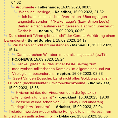
04:02
Argumente
-
Falkenauge
,
16.09.2023, 08:03
Wenn ich überlege,
-
Kaladhor
,
16.09.2023, 21:52
Ich habe keine solchen "verrenkten" Überlegungen
angestellt, sondern @Falkenauge's (bzw. Simon Lee's)
Beitrag einfach aufmerksam gelesen. Hat mich überzeugt.
Deshalb ...
-
neptun
,
17.09.2023, 00:59
Du leistest mit "Viren gibt es nicht" der Corona-Aufklärung einen
Bärendienst
-
BerndBorchert
,
15.09.2023, 14:17
Wir haben schlicht nix verstanden
-
Manuel H.
,
15.09.2023,
15:14
Dann sprechen Wir aber im pluralis majestatis! (owT)
-
FOX-NEWS
,
15.09.2023, 15:24
Danke, @Manuel, das ist der beste Beitrag zum
medizynisch-militärischen Komplex im allgemeinen und zur
Virologie im besonderen.
-
neptun
,
16.09.2023, 03:53
Geert Vanden Bossche: Es ist nicht alles Gold, was glänzt -
Hivicron (hochvirulenter Omicron-Nachkomme)
-
Ikonoklast
,
15.09.2023, 18:58
Hivicron ist das der Virus, von dem die (gefakte)
Elitenunterhaltung warnt?
-
Ikonoklast
,
15.09.2023, 19:00
Bossche wurde schon von J.J. Couey (und anderen)
"zerlegt" bzw. "enttarnt" !
-
Arbeiter
,
15.09.2023, 22:04
Trotzdem werden wieder etliche Fehlgeleitete im Herbst ihren
Impfschaden auffrischen...(oT)
-
D-Marker
,
15.09.2023, 20:56