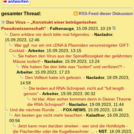
antworten
gesamter Thread:
RSS-Feed dieser Diskussion
Das Virus – „Konstrukt einer betrügerischen
Pseudowissenschaft“
-
Falkenauge
,
15.09.2023, 10:19
Dann erkläre mir doch bitte mal folgendes:
-
Naclador
,
15.09.2023, 12:46
War ggf. nur ein mit cDNA & Plasmiden verunreinigeter GIFT-
Cocktail
-
Arbeiter
,
15.09.2023, 13:15
Sie haben den Virus aus der Spinalflüssigkeit der gelähmten
Mäuse isoliert!
-
Naclador
,
15.09.2023, 13:24
Wie haben Sie den bitte was "Isoliert" und verifiziert?!
-
Arbeiter
,
15.09.2023, 17:23
Den Volltext habe ich gelesen.
-
Naclador
,
18.09.2023,
14:58
Die testen auf RNA-Schnipsel, nicht auf "full length
genom"
-
Arbeiter
,
19.09.2023, 00:32
Ist klar. Aber woher kommen denn in Deiner Theorie
die RNA-Schnipsel?
-
Naclador
,
19.09.2023, 11:44
Und die nächste Runde ...
-
FOX-NEWS
,
15.09.2023, 13:46
Am besten gar nicht mehr beachten
-
Kaladhor
,
16.09.2023,
00:56
Jetzt kann man darüber streiten - wer sind die Hohlköpfe -
die Flacherdler oder die Kugelbewohner ....
-
NST
,
16.09.2023,