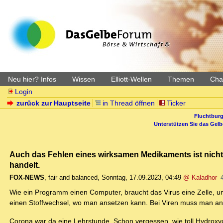
Neu hier? Infos
Wissen
Elliott-Wellen
Themen
Char
Login
zurück zur Hauptseite
in Thread öffnen
Ticker
Fluchtburg
Unterstützen Sie das Gel
Auch das Fehlen eines wirksamen Medikaments ist nicht 
handelt.
FOX-NEWS
,
fair and balanced
,
Sonntag, 17.09.2023, 04:49
@ Kaladhor
Wie ein Programm einen Computer, braucht das Virus eine Zelle, um
einen Stoffwechsel, wo man ansetzen kann. Bei Viren muss man an/i
Corona war da eine Lehrstunde. Schon vergessen, wie toll Hydroxych