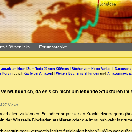
ts / Börsenlinks
Forumsarchive
 autark am Meer
|
Zum Tode Jürgen Küßners
|
Bücher vom Kopp-Verlag |
Datenschut
be Forum
durch
Käufe bei Amazon
! |
Weitere Buchempfehlungen
und
Amazonnavigat
verwunderlich, da es sich nicht um lebende Strukturen im 
4127 Views
 arbeiten zu können. Bei höher organisierten Krankheitserregern gibt
n der Wirtszelle Blockaden etablieren oder die Immunabwehr instrume
loroquin oder Ivermectin InVitro funktioniert haben? InVivo war auße