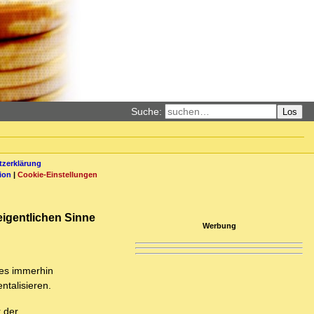
Suche:
Los
zerklärung
ion
|
Cookie-Einstellungen
eigentlichen Sinne
Werbung
 es immerhin
ntalisieren.
r der