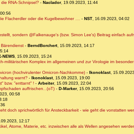
e die RNA-Schnipsel?
-
Naclador
,
19.09.2023, 11:44
 00:56
die Flacherdler oder die Kugelbewohner ....
-
NST
,
16.09.2023, 04:02
stellt, sondern @Falkenauge's (bzw. Simon Lee's) Beitrag einfach au
n Bärendienst
-
BerndBorchert
,
15.09.2023, 14:17
15:14
X-NEWS
,
15.09.2023, 15:24
h-militärischen Komplex im allgemeinen und zur Virologie im besonder
 Hivicron (hochvirulenter Omicron-Nachkomme)
-
Ikonoklast
,
15.09.2023
rhaltung warnt?
-
Ikonoklast
,
15.09.2023, 19:00
 bzw. "enttarnt" !
-
Arbeiter
,
15.09.2023, 22:04
mpfschaden auffrischen...(oT)
-
D-Marker
,
15.09.2023, 20:56
023, 00:58
3:18
:36
ht doch sprichwörtlich für Ansteckbarkeit - wie geht die vonstatten we
.09.2023, 12:17
tikel, Atome, Materie, etc. inzwischen alle als Wellen angesehen werd