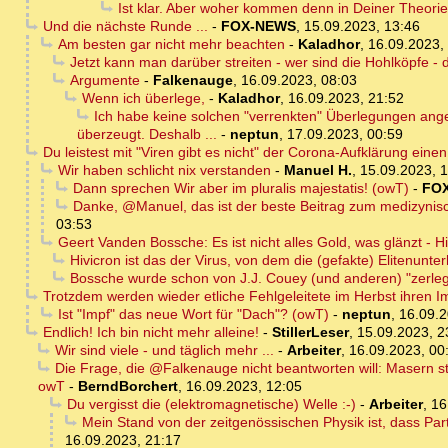
Ist klar. Aber woher kommen denn in Deiner Theori
Und die nächste Runde ...
-
FOX-NEWS
,
15.09.2023, 13:46
Am besten gar nicht mehr beachten
-
Kaladhor
,
16.09.2023,
Jetzt kann man darüber streiten - wer sind die Hohlköpfe - 
Argumente
-
Falkenauge
,
16.09.2023, 08:03
Wenn ich überlege,
-
Kaladhor
,
16.09.2023, 21:52
Ich habe keine solchen "verrenkten" Überlegungen ange
überzeugt. Deshalb ...
-
neptun
,
17.09.2023, 00:59
Du leistest mit "Viren gibt es nicht" der Corona-Aufklärung eine
Wir haben schlicht nix verstanden
-
Manuel H.
,
15.09.2023, 
Dann sprechen Wir aber im pluralis majestatis! (owT)
-
FO
Danke, @Manuel, das ist der beste Beitrag zum medizynisc
03:53
Geert Vanden Bossche: Es ist nicht alles Gold, was glänzt -
Hivicron ist das der Virus, von dem die (gefakte) Elitenunte
Bossche wurde schon von J.J. Couey (und anderen) "zerlegt"
Trotzdem werden wieder etliche Fehlgeleitete im Herbst ihren I
Ist "Impf" das neue Wort für "Dach"? (owT)
-
neptun
,
16.09.2
Endlich! Ich bin nicht mehr alleine!
-
StillerLeser
,
15.09.2023, 2
Wir sind viele - und täglich mehr ...
-
Arbeiter
,
16.09.2023, 00
Die Frage, die @Falkenauge nicht beantworten will: Masern ste
owT
-
BerndBorchert
,
16.09.2023, 12:05
Du vergisst die (elektromagnetische) Welle :-)
-
Arbeiter
,
16
Mein Stand von der zeitgenössischen Physik ist, dass Par
16.09.2023, 21:17