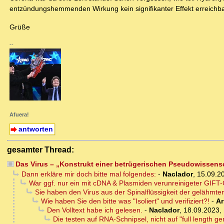
entzündungshemmenden Wirkung kein signifikanter Effekt erreichbar
Grüße
--
Afuera!
antworten
gesamter Thread:
Das Virus – „Konstrukt einer betrügerischen Pseudowissens
Dann erkläre mir doch bitte mal folgendes:
-
Naclador
,
15.09.2
War ggf. nur ein mit cDNA & Plasmiden verunreinigeter GIFT-
Sie haben den Virus aus der Spinalflüssigkeit der gelähmten
Wie haben Sie den bitte was "Isoliert" und verifiziert?!
-
Ar
Den Volltext habe ich gelesen.
-
Naclador
,
18.09.2023,
Die testen auf RNA-Schnipsel, nicht auf "full length g