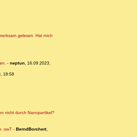
fmerksam gelesen. Hat mich
en.
-
neptun
,
16.09.2023,
, 18:58
nn nicht durch Nanopartikel?
en. owT
-
BerndBorchert
,