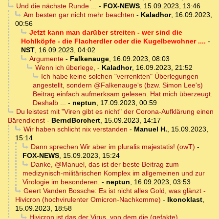
Und die nächste Runde ...
-
FOX-NEWS
,
15.09.2023, 13:46
Am besten gar nicht mehr beachten
-
Kaladhor
,
16.09.2023,
00:56
Jetzt kann man darüber streiten - wer sind die
Hohlköpfe - die Flacherdler oder die Kugelbewohner ....
-
NST
,
16.09.2023, 04:02
Argumente
-
Falkenauge
,
16.09.2023, 08:03
Wenn ich überlege,
-
Kaladhor
,
16.09.2023, 21:52
Ich habe keine solchen "verrenkten" Überlegungen
angestellt, sondern @Falkenauge's (bzw. Simon Lee's)
Beitrag einfach aufmerksam gelesen. Hat mich überzeugt.
Deshalb ...
-
neptun
,
17.09.2023, 00:59
Du leistest mit "Viren gibt es nicht" der Corona-Aufklärung einen
Bärendienst
-
BerndBorchert
,
15.09.2023, 14:17
Wir haben schlicht nix verstanden
-
Manuel H.
,
15.09.2023,
15:14
Dann sprechen Wir aber im pluralis majestatis! (owT)
-
FOX-NEWS
,
15.09.2023, 15:24
Danke, @Manuel, das ist der beste Beitrag zum
medizynisch-militärischen Komplex im allgemeinen und zur
Virologie im besonderen.
-
neptun
,
16.09.2023, 03:53
Geert Vanden Bossche: Es ist nicht alles Gold, was glänzt -
Hivicron (hochvirulenter Omicron-Nachkomme)
-
Ikonoklast
,
15.09.2023, 18:58
Hivicron ist das der Virus, von dem die (gefakte)