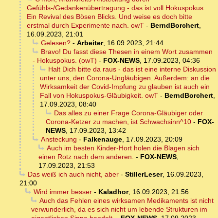
Gefühls-/Gedankenübertragung - das ist voll Hokuspokus.
Ein Revival des Bösen Blicks. Und weise es doch bitte
erstmal durch Experimente nach. owT
-
BerndBorchert
,
16.09.2023, 21:01
Gelesen?
-
Arbeiter
,
16.09.2023, 21:44
Bravo! Du fasst diese Thesen in einem Wort zusammen
- Hokuspokus. (owT)
-
FOX-NEWS
,
17.09.2023, 04:36
Halt Dich bitte da raus - das ist eine interne Diskussion
unter uns, den Corona-Ungläubigen. Außerdem: an die
Wirksamkeit der Covid-Impfung zu glauben ist auch ein
Fall von Hokuspokus-Gläubigkeit. owT
-
BerndBorchert
,
17.09.2023, 08:40
Das alles zu einer Frage Corona-Gläubiger oder
Corona-Ketzer zu machen, ist Schwachsinn^10
-
FOX-
NEWS
,
17.09.2023, 13:42
Ansteckung
-
Falkenauge
,
17.09.2023, 20:09
Auch im besten Kinder-Hort holen die Blagen sich
einen Rotz nach dem anderen.
-
FOX-NEWS
,
17.09.2023, 21:53
Das weiß ich auch nicht, aber
-
StillerLeser
,
16.09.2023,
21:00
Wird immer besser
-
Kaladhor
,
16.09.2023, 21:56
Auch das Fehlen eines wirksamen Medikaments ist nicht
verwunderlich, da es sich nicht um lebende Strukturen im