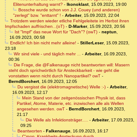
Elitenunterhaltung warnt?
-
Ikonoklast
,
15.09.2023, 19:00
Bossche wurde schon von J.J. Couey (und anderen)
"zerlegt" bzw. "enttarnt" !
-
Arbeiter
,
15.09.2023, 22:04
Trotzdem werden wieder etliche Fehlgeleitete im Herbst ihren
Impfschaden auffrischen...(oT)
-
D-Marker
,
15.09.2023, 20:56
Ist "Impf" das neue Wort für "Dach"? (owT)
-
neptun
,
16.09.2023, 00:58
Endlich! Ich bin nicht mehr alleine!
-
StillerLeser
,
15.09.2023,
23:18
Wir sind viele - und täglich mehr ...
-
Arbeiter
,
16.09.2023,
00:36
Die Frage, die @Falkenauge nicht beantworten will: Masern
steht doch sprichwörtlich für Ansteckbarkeit - wie geht die
vonstatten wenn nicht durch Nanopartikel? owT
-
BerndBorchert
,
16.09.2023, 12:05
Du vergisst die (elektromagnetische) Welle :-)
-
Arbeiter
,
16.09.2023, 12:17
Mein Stand von der zeitgenössischen Physik ist, dass
Partikel, Atome, Materie, etc. inzwischen alle als Wellen
angesehen werden. owT
-
BerndBorchert
,
16.09.2023,
21:17
Die Welle als Infektionsträger.....
-
Arbeiter
,
17.09.2023,
09:25
Beantworten
-
Falkenauge
,
16.09.2023, 16:17
C'mon, Krankheits-Ansteckung durch