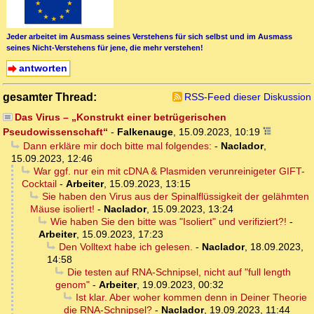
Jeder arbeitet im Ausmass seines Verstehens für sich selbst und im Ausmass
seines Nicht-Verstehens für jene, die mehr verstehen!
antworten
gesamter Thread:
RSS-Feed dieser Diskussion
Das Virus – „Konstrukt einer betrügerischen
Pseudowissenschaft“
-
Falkenauge
,
15.09.2023, 10:19
Dann erkläre mir doch bitte mal folgendes:
-
Naclador
,
15.09.2023, 12:46
War ggf. nur ein mit cDNA & Plasmiden verunreinigeter GIFT-
Cocktail
-
Arbeiter
,
15.09.2023, 13:15
Sie haben den Virus aus der Spinalflüssigkeit der gelähmten
Mäuse isoliert!
-
Naclador
,
15.09.2023, 13:24
Wie haben Sie den bitte was "Isoliert" und verifiziert?!
-
Arbeiter
,
15.09.2023, 17:23
Den Volltext habe ich gelesen.
-
Naclador
,
18.09.2023,
14:58
Die testen auf RNA-Schnipsel, nicht auf "full length
genom"
-
Arbeiter
,
19.09.2023, 00:32
Ist klar. Aber woher kommen denn in Deiner Theorie
die RNA-Schnipsel?
-
Naclador
,
19.09.2023, 11:44