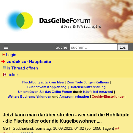
Suche:
Los
Login
zurück zur Hauptseite
in Thread öffnen
Ticker
Fluchtburg autark am Meer
|
Zum Tode Jürgen Küßners
|
Bücher vom Kopp-Verlag |
Datenschutzerklärung
Unterstützen Sie das Gelbe Forum
durch
Käufe bei Amazon
! |
Weitere Buchempfehlungen
und
Amazonnavigation
|
Cookie-Einstellungen
Jetzt kann man darüber streiten - wer sind die Hohlköpfe
- die Flacherdler oder die Kugelbewohner ....
NST
,
Südthailand
,
Samstag, 16.09.2023, 04:02
(vor 1058 Tagen)
@