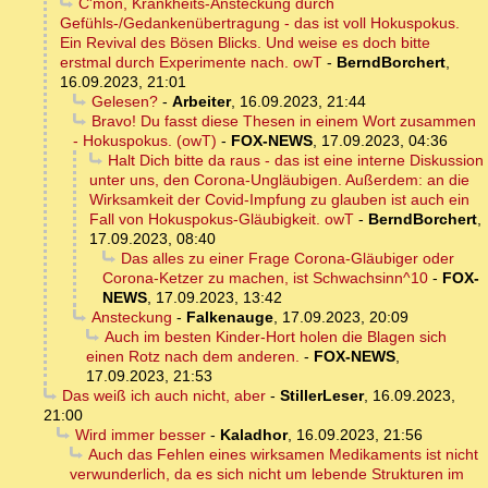
C'mon, Krankheits-Ansteckung durch
Gefühls-/Gedankenübertragung - das ist voll Hokuspokus.
Ein Revival des Bösen Blicks. Und weise es doch bitte
erstmal durch Experimente nach. owT
-
BerndBorchert
,
16.09.2023, 21:01
Gelesen?
-
Arbeiter
,
16.09.2023, 21:44
Bravo! Du fasst diese Thesen in einem Wort zusammen
- Hokuspokus. (owT)
-
FOX-NEWS
,
17.09.2023, 04:36
Halt Dich bitte da raus - das ist eine interne Diskussion
unter uns, den Corona-Ungläubigen. Außerdem: an die
Wirksamkeit der Covid-Impfung zu glauben ist auch ein
Fall von Hokuspokus-Gläubigkeit. owT
-
BerndBorchert
,
17.09.2023, 08:40
Das alles zu einer Frage Corona-Gläubiger oder
Corona-Ketzer zu machen, ist Schwachsinn^10
-
FOX-
NEWS
,
17.09.2023, 13:42
Ansteckung
-
Falkenauge
,
17.09.2023, 20:09
Auch im besten Kinder-Hort holen die Blagen sich
einen Rotz nach dem anderen.
-
FOX-NEWS
,
17.09.2023, 21:53
Das weiß ich auch nicht, aber
-
StillerLeser
,
16.09.2023,
21:00
Wird immer besser
-
Kaladhor
,
16.09.2023, 21:56
Auch das Fehlen eines wirksamen Medikaments ist nicht
verwunderlich, da es sich nicht um lebende Strukturen im