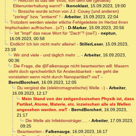
Hivicron ist das der Virus, von dem die (gefakte)
Elitenunterhaltung warnt?
-
Ikonoklast
,
15.09.2023, 19:00
Bossche wurde schon von J.J. Couey (und anderen)
"zerlegt" bzw. "enttarnt" !
-
Arbeiter
,
15.09.2023, 22:04
Trotzdem werden wieder etliche Fehlgeleitete im Herbst ihren
Impfschaden auffrischen...(oT)
-
D-Marker
,
15.09.2023, 20:56
Ist "Impf" das neue Wort für "Dach"? (owT)
-
neptun
,
16.09.2023, 00:58
Endlich! Ich bin nicht mehr alleine!
-
StillerLeser
,
15.09.2023,
23:18
Wir sind viele - und täglich mehr ...
-
Arbeiter
,
16.09.2023,
00:36
Die Frage, die @Falkenauge nicht beantworten will: Masern
steht doch sprichwörtlich für Ansteckbarkeit - wie geht die
vonstatten wenn nicht durch Nanopartikel? owT
-
BerndBorchert
,
16.09.2023, 12:05
Du vergisst die (elektromagnetische) Welle :-)
-
Arbeiter
,
16.09.2023, 12:17
Mein Stand von der zeitgenössischen Physik ist, dass
Partikel, Atome, Materie, etc. inzwischen alle als Wellen
angesehen werden. owT
-
BerndBorchert
,
16.09.2023,
21:17
Die Welle als Infektionsträger.....
-
Arbeiter
,
17.09.2023,
09:25
Beantworten
-
Falkenauge
,
16.09.2023, 16:17