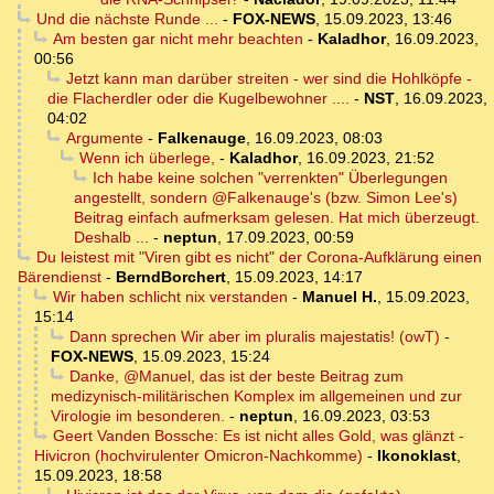
Und die nächste Runde ...
-
FOX-NEWS
,
15.09.2023, 13:46
Am besten gar nicht mehr beachten
-
Kaladhor
,
16.09.2023,
00:56
Jetzt kann man darüber streiten - wer sind die Hohlköpfe -
die Flacherdler oder die Kugelbewohner ....
-
NST
,
16.09.2023,
04:02
Argumente
-
Falkenauge
,
16.09.2023, 08:03
Wenn ich überlege,
-
Kaladhor
,
16.09.2023, 21:52
Ich habe keine solchen "verrenkten" Überlegungen
angestellt, sondern @Falkenauge's (bzw. Simon Lee's)
Beitrag einfach aufmerksam gelesen. Hat mich überzeugt.
Deshalb ...
-
neptun
,
17.09.2023, 00:59
Du leistest mit "Viren gibt es nicht" der Corona-Aufklärung einen
Bärendienst
-
BerndBorchert
,
15.09.2023, 14:17
Wir haben schlicht nix verstanden
-
Manuel H.
,
15.09.2023,
15:14
Dann sprechen Wir aber im pluralis majestatis! (owT)
-
FOX-NEWS
,
15.09.2023, 15:24
Danke, @Manuel, das ist der beste Beitrag zum
medizynisch-militärischen Komplex im allgemeinen und zur
Virologie im besonderen.
-
neptun
,
16.09.2023, 03:53
Geert Vanden Bossche: Es ist nicht alles Gold, was glänzt -
Hivicron (hochvirulenter Omicron-Nachkomme)
-
Ikonoklast
,
15.09.2023, 18:58