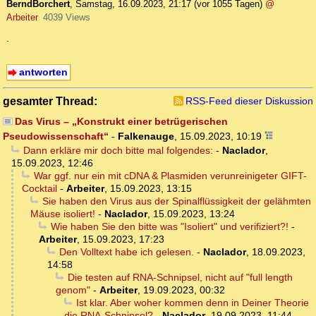
BerndBorchert
,
Samstag, 16.09.2023, 21:17
(vor 1055 Tagen)
@
Arbeiter
4039 Views
.
antworten
gesamter Thread:
RSS-Feed dieser Diskussion
Das Virus – „Konstrukt einer betrügerischen
Pseudowissenschaft“
-
Falkenauge
,
15.09.2023, 10:19
Dann erkläre mir doch bitte mal folgendes:
-
Naclador
,
15.09.2023, 12:46
War ggf. nur ein mit cDNA & Plasmiden verunreinigeter GIFT-
Cocktail
-
Arbeiter
,
15.09.2023, 13:15
Sie haben den Virus aus der Spinalflüssigkeit der gelähmten
Mäuse isoliert!
-
Naclador
,
15.09.2023, 13:24
Wie haben Sie den bitte was "Isoliert" und verifiziert?!
-
Arbeiter
,
15.09.2023, 17:23
Den Volltext habe ich gelesen.
-
Naclador
,
18.09.2023,
14:58
Die testen auf RNA-Schnipsel, nicht auf "full length
genom"
-
Arbeiter
,
19.09.2023, 00:32
Ist klar. Aber woher kommen denn in Deiner Theorie
die RNA-Schnipsel?
-
Naclador
,
19.09.2023, 11:44