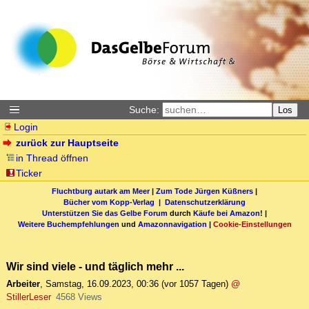
Suche:
Los
Login
zurück zur Hauptseite
in Thread öffnen
Ticker
Fluchtburg autark am Meer
|
Zum Tode Jürgen Küßners
|
Bücher vom Kopp-Verlag |
Datenschutzerklärung
Unterstützen Sie das Gelbe Forum
durch
Käufe bei Amazon
! |
Weitere Buchempfehlungen
und
Amazonnavigation
|
Cookie-Einstellungen
Wir sind viele - und täglich mehr ...
Arbeiter
,
Samstag, 16.09.2023, 00:36
(vor 1057 Tagen)
@
StillerLeser
4568 Views