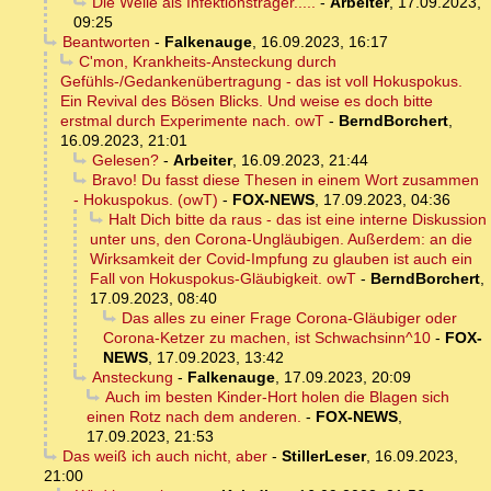
Die Welle als Infektionsträger.....
-
Arbeiter
,
17.09.2023,
09:25
Beantworten
-
Falkenauge
,
16.09.2023, 16:17
C'mon, Krankheits-Ansteckung durch
Gefühls-/Gedankenübertragung - das ist voll Hokuspokus.
Ein Revival des Bösen Blicks. Und weise es doch bitte
erstmal durch Experimente nach. owT
-
BerndBorchert
,
16.09.2023, 21:01
Gelesen?
-
Arbeiter
,
16.09.2023, 21:44
Bravo! Du fasst diese Thesen in einem Wort zusammen
- Hokuspokus. (owT)
-
FOX-NEWS
,
17.09.2023, 04:36
Halt Dich bitte da raus - das ist eine interne Diskussion
unter uns, den Corona-Ungläubigen. Außerdem: an die
Wirksamkeit der Covid-Impfung zu glauben ist auch ein
Fall von Hokuspokus-Gläubigkeit. owT
-
BerndBorchert
,
17.09.2023, 08:40
Das alles zu einer Frage Corona-Gläubiger oder
Corona-Ketzer zu machen, ist Schwachsinn^10
-
FOX-
NEWS
,
17.09.2023, 13:42
Ansteckung
-
Falkenauge
,
17.09.2023, 20:09
Auch im besten Kinder-Hort holen die Blagen sich
einen Rotz nach dem anderen.
-
FOX-NEWS
,
17.09.2023, 21:53
Das weiß ich auch nicht, aber
-
StillerLeser
,
16.09.2023,
21:00