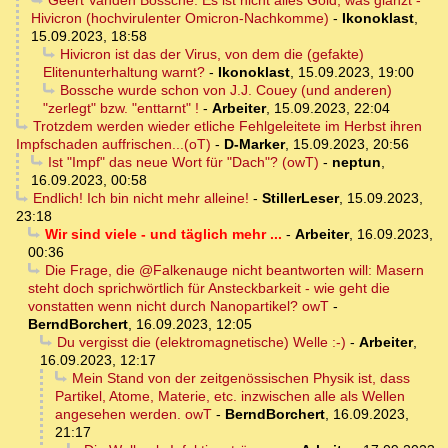
Geert Vanden Bossche: Es ist nicht alles Gold, was glänzt -
Hivicron (hochvirulenter Omicron-Nachkomme)
-
Ikonoklast
,
15.09.2023, 18:58
Hivicron ist das der Virus, von dem die (gefakte)
Elitenunterhaltung warnt?
-
Ikonoklast
,
15.09.2023, 19:00
Bossche wurde schon von J.J. Couey (und anderen)
"zerlegt" bzw. "enttarnt" !
-
Arbeiter
,
15.09.2023, 22:04
Trotzdem werden wieder etliche Fehlgeleitete im Herbst ihren
Impfschaden auffrischen...(oT)
-
D-Marker
,
15.09.2023, 20:56
Ist "Impf" das neue Wort für "Dach"? (owT)
-
neptun
,
16.09.2023, 00:58
Endlich! Ich bin nicht mehr alleine!
-
StillerLeser
,
15.09.2023,
23:18
Wir sind viele - und täglich mehr ...
-
Arbeiter
,
16.09.2023,
00:36
Die Frage, die @Falkenauge nicht beantworten will: Masern
steht doch sprichwörtlich für Ansteckbarkeit - wie geht die
vonstatten wenn nicht durch Nanopartikel? owT
-
BerndBorchert
,
16.09.2023, 12:05
Du vergisst die (elektromagnetische) Welle :-)
-
Arbeiter
,
16.09.2023, 12:17
Mein Stand von der zeitgenössischen Physik ist, dass
Partikel, Atome, Materie, etc. inzwischen alle als Wellen
angesehen werden. owT
-
BerndBorchert
,
16.09.2023,
21:17