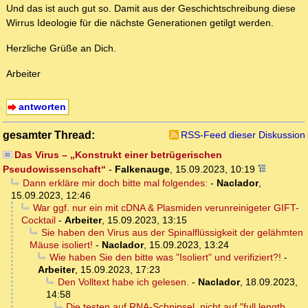
Und das ist auch gut so. Damit aus der Geschichtschreibung diese
Wirrus Ideologie für die nächste Generationen getilgt werden.
Herzliche Grüße an Dich.
Arbeiter
antworten
gesamter Thread:
RSS-Feed dieser Diskussion
Das Virus – „Konstrukt einer betrügerischen
Pseudowissenschaft“
-
Falkenauge
,
15.09.2023, 10:19
Dann erkläre mir doch bitte mal folgendes:
-
Naclador
,
15.09.2023, 12:46
War ggf. nur ein mit cDNA & Plasmiden verunreinigeter GIFT-
Cocktail
-
Arbeiter
,
15.09.2023, 13:15
Sie haben den Virus aus der Spinalflüssigkeit der gelähmten
Mäuse isoliert!
-
Naclador
,
15.09.2023, 13:24
Wie haben Sie den bitte was "Isoliert" und verifiziert?!
-
Arbeiter
,
15.09.2023, 17:23
Den Volltext habe ich gelesen.
-
Naclador
,
18.09.2023,
14:58
Die testen auf RNA-Schnipsel, nicht auf "full length