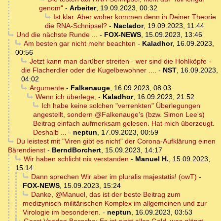
genom"
-
Arbeiter
,
19.09.2023, 00:32
Ist klar. Aber woher kommen denn in Deiner Theorie
die RNA-Schnipsel?
-
Naclador
,
19.09.2023, 11:44
Und die nächste Runde ...
-
FOX-NEWS
,
15.09.2023, 13:46
Am besten gar nicht mehr beachten
-
Kaladhor
,
16.09.2023,
00:56
Jetzt kann man darüber streiten - wer sind die Hohlköpfe -
die Flacherdler oder die Kugelbewohner ....
-
NST
,
16.09.2023,
04:02
Argumente
-
Falkenauge
,
16.09.2023, 08:03
Wenn ich überlege,
-
Kaladhor
,
16.09.2023, 21:52
Ich habe keine solchen "verrenkten" Überlegungen
angestellt, sondern @Falkenauge's (bzw. Simon Lee's)
Beitrag einfach aufmerksam gelesen. Hat mich überzeugt.
Deshalb ...
-
neptun
,
17.09.2023, 00:59
Du leistest mit "Viren gibt es nicht" der Corona-Aufklärung einen
Bärendienst
-
BerndBorchert
,
15.09.2023, 14:17
Wir haben schlicht nix verstanden
-
Manuel H.
,
15.09.2023,
15:14
Dann sprechen Wir aber im pluralis majestatis! (owT)
-
FOX-NEWS
,
15.09.2023, 15:24
Danke, @Manuel, das ist der beste Beitrag zum
medizynisch-militärischen Komplex im allgemeinen und zur
Virologie im besonderen.
-
neptun
,
16.09.2023, 03:53