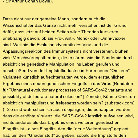
- Sir Arthur Conan Doyle).
Dass nicht nur der gemeine Mann, sondern auch die
Wissenschaftler das Ganze nicht mehr verstehen, ist der Grund
dafür, dass jetzt auf beiden Seiten wilde Theorien kursieren,
unabhängig davon, ob sie Pro-, Anti-, Mono- oder Omni-vaxxer
sind. Weil sie die Evolutionsdynamik des Virus und die
Anpassungsreaktion des Immunsystems nicht verstehen, blühen
viele Verschwörungstheorien, die erklären, wie die Pandemie durch
absichtliche genetische Manipulation ins Leben gerufen und
anschließend von der Impfstoffindustrie in Form neuer "Omicron"-
Varianten künstlich aufrechterhalten wurde, dem erstaunlichen
Ergebnis eines neuen genetischen Eingriffs in das Virus (Rohdaten
für "Unnatural evolutionary processes of SARS-CoV-2 variants and
possibility of deliberate natural selection" | Zenodo; Könnte Omicron
absichtlich manipuliert und freigesetzt worden sein? (substack.com)
)! Sie sind wahrscheinlich auch diejenigen, die behaupten werden,
dass die erhöhte Virulenz, die SARS-CoV-2 letztlich aufweisen wird,
nichts anderes als das Ergebnis eines weiteren genetischen
Eingriffs ist - eines Eingriffs, den die "neue Weltordnung" geplant
hat, um den "Gnadenstoß" zu geben, sobald die Impfstoffe den