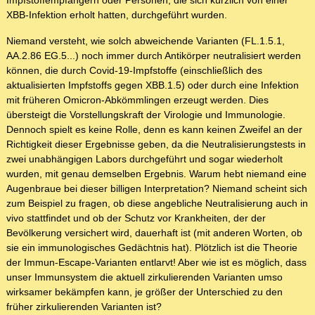
Impfstoffempfängern oder Personen, die sich kürzlich von einer
XBB-Infektion erholt hatten, durchgeführt wurden.
Niemand versteht, wie solch abweichende Varianten (FL.1.5.1,
AA.2.86 EG.5...) noch immer durch Antikörper neutralisiert werden
können, die durch Covid-19-Impfstoffe (einschließlich des
aktualisierten Impfstoffs gegen XBB.1.5) oder durch eine Infektion
mit früheren Omicron-Abkömmlingen erzeugt werden. Dies
übersteigt die Vorstellungskraft der Virologie und Immunologie.
Dennoch spielt es keine Rolle, denn es kann keinen Zweifel an der
Richtigkeit dieser Ergebnisse geben, da die Neutralisierungstests in
zwei unabhängigen Labors durchgeführt und sogar wiederholt
wurden, mit genau demselben Ergebnis. Warum hebt niemand eine
Augenbraue bei dieser billigen Interpretation? Niemand scheint sich
zum Beispiel zu fragen, ob diese angebliche Neutralisierung auch in
vivo stattfindet und ob der Schutz vor Krankheiten, der der
Bevölkerung versichert wird, dauerhaft ist (mit anderen Worten, ob
sie ein immunologisches Gedächtnis hat). Plötzlich ist die Theorie
der Immun-Escape-Varianten entlarvt! Aber wie ist es möglich, dass
unser Immunsystem die aktuell zirkulierenden Varianten umso
wirksamer bekämpfen kann, je größer der Unterschied zu den
früher zirkulierenden Varianten ist?