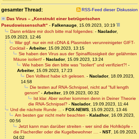
gesamter Thread:
RSS-Feed dieser Diskussion
Das Virus – „Konstrukt einer betrügerischen
Pseudowissenschaft“
-
Falkenauge
,
15.09.2023, 10:19
Dann erkläre mir doch bitte mal folgendes:
-
Naclador
,
15.09.2023, 12:46
War ggf. nur ein mit cDNA & Plasmiden verunreinigeter GIFT-
Cocktail
-
Arbeiter
,
15.09.2023, 13:15
Sie haben den Virus aus der Spinalflüssigkeit der gelähmten
Mäuse isoliert!
-
Naclador
,
15.09.2023, 13:24
Wie haben Sie den bitte was "Isoliert" und verifiziert?!
-
Arbeiter
,
15.09.2023, 17:23
Den Volltext habe ich gelesen.
-
Naclador
,
18.09.2023,
14:58
Die testen auf RNA-Schnipsel, nicht auf "full length
genom"
-
Arbeiter
,
19.09.2023, 00:32
Ist klar. Aber woher kommen denn in Deiner Theorie
die RNA-Schnipsel?
-
Naclador
,
19.09.2023, 11:44
Und die nächste Runde ...
-
FOX-NEWS
,
15.09.2023, 13:46
Am besten gar nicht mehr beachten
-
Kaladhor
,
16.09.2023,
00:56
Jetzt kann man darüber streiten - wer sind die Hohlköpfe -
die Flacherdler oder die Kugelbewohner ....
-
NST
,
16.09.2023,
04:02