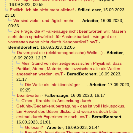
16.09.2023, 00:58
Endlich! Ich bin nicht mehr alleine!
-
StillerLeser
,
15.09.2023,
23:18
Wir sind viele - und täglich mehr ...
-
Arbeiter
,
16.09.2023,
00:36
Die Frage, die @Falkenauge nicht beantworten will: Masern
steht doch sprichwörtlich für Ansteckbarkeit - wie geht die
vonstatten wenn nicht durch Nanopartikel? owT
-
BerndBorchert
,
16.09.2023, 12:05
Du vergisst die (elektromagnetische) Welle :-)
-
Arbeiter
,
16.09.2023, 12:17
Mein Stand von der zeitgenössischen Physik ist, dass
Partikel, Atome, Materie, etc. inzwischen alle als Wellen
angesehen werden. owT
-
BerndBorchert
,
16.09.2023,
21:17
Die Welle als Infektionsträger.....
-
Arbeiter
,
17.09.2023,
09:25
Beantworten
-
Falkenauge
,
16.09.2023, 16:17
C'mon, Krankheits-Ansteckung durch
Gefühls-/Gedankenübertragung - das ist voll Hokuspokus.
Ein Revival des Bösen Blicks. Und weise es doch bitte
erstmal durch Experimente nach. owT
-
BerndBorchert
,
16.09.2023, 21:01
Gelesen?
-
Arbeiter
,
16.09.2023, 21:44
Bravo! Du fasst diese Thesen in einem Wort zusammen