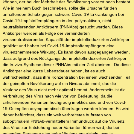
können, der bei der Mehrheit der Bevölkerung vorerst noch besteht.
Wie in meinem Buch beschrieben, sollte die Ursache für den
anhaltenden Schutz gegen schwere Covid-19-Erkrankungen bei
Covid-19-Impfstoffempfängern in den polyreaktiven, nicht
neutralisierenden Antikörpern (PNNAbs) gesucht werden. Diese
Antikörper werden als Folge der verminderten
virusneutralisierenden Kapazität der impfstoffinduzierten Antikörper
gebildet und haben bei Covid-19-Impfstoffempfängern eine
virulenzhemmende Wirkung. Es kann davon ausgegangen werden,
dass aufgrund des Rückgangs der impfstoffinduzierten Antikörper
die In-vivo-Synthese dieser PNNAbs mit der Zeit abnimmt. Da diese
Antikörper eine kurze Lebensdauer haben, ist es auch
wahrscheinlich, dass ihre Konzentration bei einem wachsenden Teil
der geimpften Bevölkerung auf ein Niveau abnimmt, das die
Virulenz des Virus nicht mehr optimal hemmt. Andererseits ist die
Verbreitung des Virus nach wie vor von Bedeutung, da die
zirkulierenden Varianten hochgradig infektiös sind und von Covid-
19-Geimpften asymptomatisch übertragen werden können. Es wird
daher befürchtet, dass ein weit verbreitetes Auftreten von
suboptimalem PNNAb-vermitteltem Immundruck auf die Virulenz
des Virus zur Entstehung neuer Varianten führen wird, die bei
geimpften Personen eine hohe Virulenz entwickeln, was in