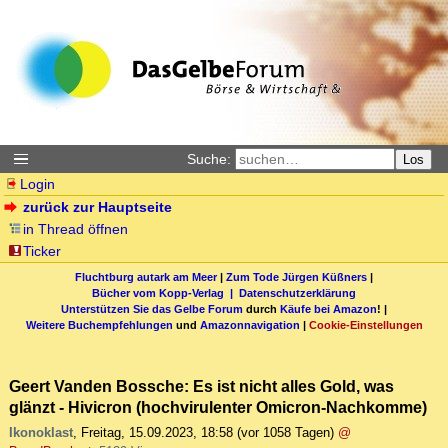
Suche:
Los
Login
zurück zur Hauptseite
in Thread öffnen
Ticker
Fluchtburg autark am Meer
|
Zum Tode Jürgen Küßners
|
Bücher vom Kopp-Verlag |
Datenschutzerklärung
Unterstützen Sie das Gelbe Forum
durch
Käufe bei Amazon
! |
Weitere Buchempfehlungen
und
Amazonnavigation
|
Cookie-Einstellungen
Geert Vanden Bossche: Es ist nicht alles Gold, was
glänzt - Hivicron (hochvirulenter Omicron-Nachkomme)
Ikonoklast
,
Freitag, 15.09.2023, 18:58
(vor 1058 Tagen)
@