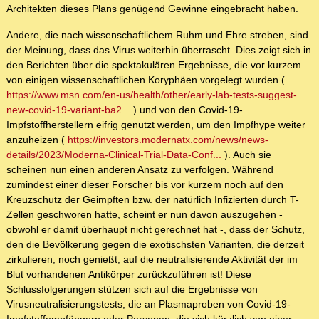
Architekten dieses Plans genügend Gewinne eingebracht haben.
Andere, die nach wissenschaftlichem Ruhm und Ehre streben, sind
der Meinung, dass das Virus weiterhin überrascht. Dies zeigt sich in
den Berichten über die spektakulären Ergebnisse, die vor kurzem
von einigen wissenschaftlichen Koryphäen vorgelegt wurden (
https://www.msn.com/en-us/health/other/early-lab-tests-suggest-
new-covid-19-variant-ba2...
) und von den Covid-19-
Impfstoffherstellern eifrig genutzt werden, um den Impfhype weiter
anzuheizen (
https://investors.modernatx.com/news/news-
details/2023/Moderna-Clinical-Trial-Data-Conf...
). Auch sie
scheinen nun einen anderen Ansatz zu verfolgen. Während
zumindest einer dieser Forscher bis vor kurzem noch auf den
Kreuzschutz der Geimpften bzw. der natürlich Infizierten durch T-
Zellen geschworen hatte, scheint er nun davon auszugehen -
obwohl er damit überhaupt nicht gerechnet hat -, dass der Schutz,
den die Bevölkerung gegen die exotischsten Varianten, die derzeit
zirkulieren, noch genießt, auf die neutralisierende Aktivität der im
Blut vorhandenen Antikörper zurückzuführen ist! Diese
Schlussfolgerungen stützen sich auf die Ergebnisse von
Virusneutralisierungstests, die an Plasmaproben von Covid-19-