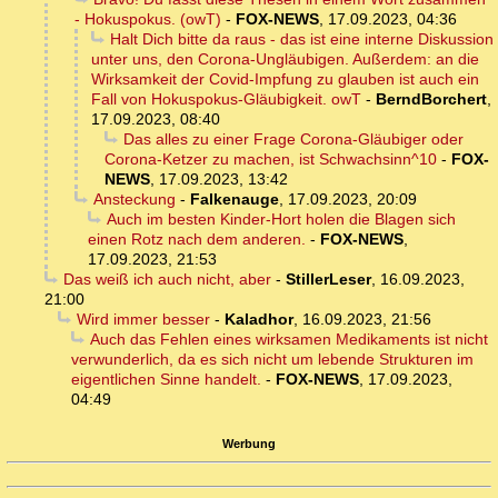
- Hokuspokus. (owT)
-
FOX-NEWS
,
17.09.2023, 04:36
Halt Dich bitte da raus - das ist eine interne Diskussion
unter uns, den Corona-Ungläubigen. Außerdem: an die
Wirksamkeit der Covid-Impfung zu glauben ist auch ein
Fall von Hokuspokus-Gläubigkeit. owT
-
BerndBorchert
,
17.09.2023, 08:40
Das alles zu einer Frage Corona-Gläubiger oder
Corona-Ketzer zu machen, ist Schwachsinn^10
-
FOX-
NEWS
,
17.09.2023, 13:42
Ansteckung
-
Falkenauge
,
17.09.2023, 20:09
Auch im besten Kinder-Hort holen die Blagen sich
einen Rotz nach dem anderen.
-
FOX-NEWS
,
17.09.2023, 21:53
Das weiß ich auch nicht, aber
-
StillerLeser
,
16.09.2023,
21:00
Wird immer besser
-
Kaladhor
,
16.09.2023, 21:56
Auch das Fehlen eines wirksamen Medikaments ist nicht
verwunderlich, da es sich nicht um lebende Strukturen im
eigentlichen Sinne handelt.
-
FOX-NEWS
,
17.09.2023,
04:49
Werbung