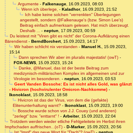
Argumente
-
Falkenauge
,
16.09.2023, 08:03
Wenn ich überlege,
-
Kaladhor
,
16.09.2023, 21:52
Ich habe keine solchen "verrenkten" Überlegungen
angestellt, sondern @Falkenauge's (bzw. Simon Lee's)
Beitrag einfach aufmerksam gelesen. Hat mich überzeugt.
Deshalb ...
-
neptun
,
17.09.2023, 00:59
Du leistest mit "Viren gibt es nicht" der Corona-Aufklärung einen
Bärendienst
-
BerndBorchert
,
15.09.2023, 14:17
Wir haben schlicht nix verstanden
-
Manuel H.
,
15.09.2023,
15:14
Dann sprechen Wir aber im pluralis majestatis! (owT)
-
FOX-NEWS
,
15.09.2023, 15:24
Danke, @Manuel, das ist der beste Beitrag zum
medizynisch-militärischen Komplex im allgemeinen und zur
Virologie im besonderen.
-
neptun
,
16.09.2023, 03:53
Geert Vanden Bossche: Es ist nicht alles Gold, was glänzt
- Hivicron (hochvirulenter Omicron-Nachkomme)
-
Ikonoklast
,
15.09.2023, 18:58
Hivicron ist das der Virus, von dem die (gefakte)
Elitenunterhaltung warnt?
-
Ikonoklast
,
15.09.2023, 19:00
Bossche wurde schon von J.J. Couey (und anderen)
"zerlegt" bzw. "enttarnt" !
-
Arbeiter
,
15.09.2023, 22:04
Trotzdem werden wieder etliche Fehlgeleitete im Herbst ihren
Impfschaden auffrischen...(oT)
-
D-Marker
,
15.09.2023, 20:56
Ist "Impf" das neue Wort für "Dach"? (owT)
-
neptun
,