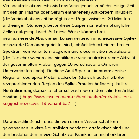
Virusneutralisationstests wird das Virus jedoch zunächst einige Zeit
mit den (in Plasma oder Serum enthaltenen) Antikörpern inkubiert
(die Vorinkubationszeit beträgt in der Regel zwischen 30 Minuten
und einigen Stunden), bevor diese Suspension auf empfängliche
Zellen aufgeimpft wird. Auf diese Weise können breit
neutralisierende Abs, die auf konserviertere, immunrezessive Spike-
assoziierte Domänen gerichtet sind, tatsächlich mit einem breiten
Spektrum von Varianten reagieren und diese in vitro neutralisieren
(die Forscher wiesen eine signifikante virusneutralisierende Aktivität
der gesammelten Proben gegen 10 verschiedene Omicron-
Untervarianten nach). Da diese Antikörper auf immunrezessive
Regionen des Spike-Proteins abzielen (die sich außerhalb der
rezeptorbindenden Region des Spike-Proteins befinden), ist ihre
Neutralisierungskapazität eher schwach, wie in dem zitierten Artikel
erwähnt (
https://www.msn.com/en-us/health/other/early-lab-tests-
suggest-new-covid-19-variant-ba2...
).
Daraus schließe ich, dass die von diesen Wissenschaftlern
gewonnenen In-vitro-Neutralisierungsdaten artefaktisch sind und
den bestehenden In-vivo-Schutz vor Krankheiten nicht erklären