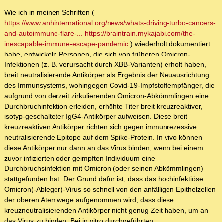
Wie ich in meinen Schriften (
https://www.anhinternational.org/news/whats-driving-turbo-cancers-
and-autoimmune-flare-...
https://braintrain.mykajabi.com/the-
inescapable-immune-escape-pandemic
) wiederholt dokumentiert
habe, entwickeln Personen, die sich von früheren Omicron-
Infektionen (z. B. verursacht durch XBB-Varianten) erholt haben,
breit neutralisierende Antikörper als Ergebnis der Neuausrichtung
des Immunsystems, wohingegen Covid-19-Impfstoffempfänger, die
aufgrund von derzeit zirkulierenden Omicron-Abkömmlingen eine
Durchbruchinfektion erleiden, erhöhte Titer breit kreuzreaktiver,
isotyp-geschalteter IgG4-Antikörper aufweisen. Diese breit
kreuzreaktiven Antikörper richten sich gegen immunrezessive
neutralisierende Epitope auf dem Spike-Protein. In vivo können
diese Antikörper nur dann an das Virus binden, wenn bei einem
zuvor infizierten oder geimpften Individuum eine
Durchbruchsinfektion mit Omicron (oder seinen Abkömmlingen)
stattgefunden hat. Der Grund dafür ist, dass das hochinfektiöse
Omicron(-Ableger)-Virus so schnell von den anfälligen Epithelzellen
der oberen Atemwege aufgenommen wird, dass diese
kreuzneutralisierenden Antikörper nicht genug Zeit haben, um an
das Virus zu binden. Bei in vitro durchgeführten