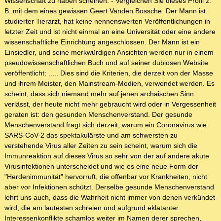
Wissenschaft zu haben scheinen. - Vergleichen Sie dieses Profil z.
B. mit dem eines gewissen Geert Vanden Bossche. Der Mann ist
studierter Tierarzt, hat keine nennenswerten Veröffentlichungen in
letzter Zeit und ist nicht einmal an eine Universität oder eine andere
wissenschaftliche Einrichtung angeschlossen. Der Mann ist ein
Einsiedler, und seine merkwürdigen Ansichten werden nur in einem
pseudowissenschaftlichen Buch und auf seiner dubiosen Website
veröffentlicht: ..... Dies sind die Kriterien, die derzeit von der Masse
und ihrem Meister, den Mainstream-Medien, verwendet werden. Es
scheint, dass sich niemand mehr auf jenen archaischen Sinn
verlässt, der heute nicht mehr gebraucht wird oder in Vergessenheit
geraten ist: den gesunden Menschenverstand. Der gesunde
Menschenverstand fragt sich derzeit, warum ein Coronavirus wie
SARS-CoV-2 das spektakulärste und am schwersten zu
verstehende Virus aller Zeiten zu sein scheint, warum sich die
Immunreaktion auf dieses Virus so sehr von der auf andere akute
Virusinfektionen unterscheidet und wie es eine neue Form der
"Herdenimmunität" hervorruft, die offenbar vor Krankheiten, nicht
aber vor Infektionen schützt. Derselbe gesunde Menschenverstand
lehrt uns auch, dass die Wahrheit nicht immer von denen verkündet
wird, die am lautesten schreien und aufgrund eklatanter
Interessenkonflikte schamlos weiter im Namen derer sprechen,