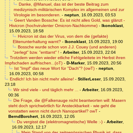
Danke, @Manuel, das ist der beste Beitrag zum
medizynisch-militärischen Komplex im allgemeinen und zur
Virologie im besonderen.
-
neptun
,
16.09.2023, 03:53
Geert Vanden Bossche: Es ist nicht alles Gold, was glänzt -
Hivicron (hochvirulenter Omicron-Nachkomme)
-
Ikonoklast
,
15.09.2023, 18:58
Hivicron ist das der Virus, von dem die (gefakte)
Elitenunterhaltung warnt?
-
Ikonoklast
,
15.09.2023, 19:00
Bossche wurde schon von J.J. Couey (und anderen)
"zerlegt" bzw. "enttarnt" !
-
Arbeiter
,
15.09.2023, 22:04
Trotzdem werden wieder etliche Fehlgeleitete im Herbst ihren
Impfschaden auffrischen...(oT)
-
D-Marker
,
15.09.2023, 20:56
Ist "Impf" das neue Wort für "Dach"? (owT)
-
neptun
,
16.09.2023, 00:58
Endlich! Ich bin nicht mehr alleine!
-
StillerLeser
,
15.09.2023,
23:18
Wir sind viele - und täglich mehr ...
-
Arbeiter
,
16.09.2023,
00:36
Die Frage, die @Falkenauge nicht beantworten will: Masern
steht doch sprichwörtlich für Ansteckbarkeit - wie geht die
vonstatten wenn nicht durch Nanopartikel? owT
-
BerndBorchert
,
16.09.2023, 12:05
Du vergisst die (elektromagnetische) Welle :-)
-
Arbeiter
,
16.09.2023, 12:17
Mein Stand von der zeitgenössischen Physik ist, dass