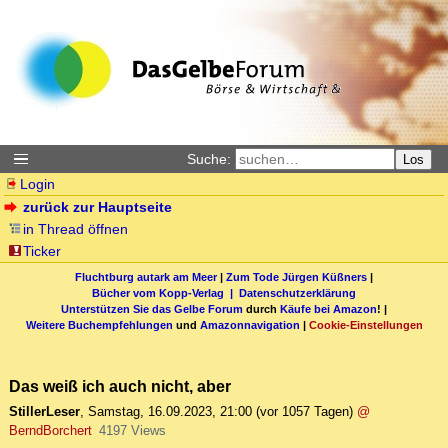
Suche:
Los
Login
zurück zur Hauptseite
in Thread öffnen
Ticker
Fluchtburg autark am Meer
|
Zum Tode Jürgen Küßners
|
Bücher vom Kopp-Verlag |
Datenschutzerklärung
Unterstützen Sie das Gelbe Forum
durch
Käufe bei Amazon
! |
Weitere Buchempfehlungen
und
Amazonnavigation
|
Cookie-Einstellungen
Das weiß ich auch nicht, aber
StillerLeser
,
Samstag, 16.09.2023, 21:00
(vor 1057 Tagen)
@
BerndBorchert
4197 Views