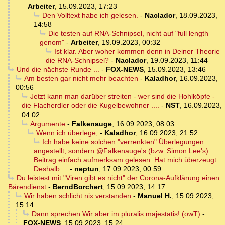
Arbeiter
,
15.09.2023, 17:23
Den Volltext habe ich gelesen.
-
Naclador
,
18.09.2023,
14:58
Die testen auf RNA-Schnipsel, nicht auf "full length
genom"
-
Arbeiter
,
19.09.2023, 00:32
Ist klar. Aber woher kommen denn in Deiner Theorie
die RNA-Schnipsel?
-
Naclador
,
19.09.2023, 11:44
Und die nächste Runde ...
-
FOX-NEWS
,
15.09.2023, 13:46
Am besten gar nicht mehr beachten
-
Kaladhor
,
16.09.2023,
00:56
Jetzt kann man darüber streiten - wer sind die Hohlköpfe -
die Flacherdler oder die Kugelbewohner ....
-
NST
,
16.09.2023,
04:02
Argumente
-
Falkenauge
,
16.09.2023, 08:03
Wenn ich überlege,
-
Kaladhor
,
16.09.2023, 21:52
Ich habe keine solchen "verrenkten" Überlegungen
angestellt, sondern @Falkenauge's (bzw. Simon Lee's)
Beitrag einfach aufmerksam gelesen. Hat mich überzeugt.
Deshalb ...
-
neptun
,
17.09.2023, 00:59
Du leistest mit "Viren gibt es nicht" der Corona-Aufklärung einen
Bärendienst
-
BerndBorchert
,
15.09.2023, 14:17
Wir haben schlicht nix verstanden
-
Manuel H.
,
15.09.2023,
15:14
Dann sprechen Wir aber im pluralis majestatis! (owT)
-
FOX-NEWS
,
15.09.2023, 15:24