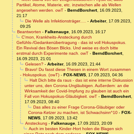
Partikel, Atome, Materie, etc. inzwischen alle als Wellen
angesehen werden. owT
-
BerndBorchert
,
16.09.2023,
21:17
Die Welle als Infektionsträger.....
-
Arbeiter
,
17.09.2023,
09:25
Beantworten
-
Falkenauge
,
16.09.2023, 16:17
C'mon, Krankheits-Ansteckung durch
Gefühls-/Gedankenübertragung - das ist voll Hokuspokus.
Ein Revival des Bösen Blicks. Und weise es doch bitte
erstmal durch Experimente nach. owT
-
BerndBorchert
,
16.09.2023, 21:01
Gelesen?
-
Arbeiter
,
16.09.2023, 21:44
Bravo! Du fasst diese Thesen in einem Wort zusammen
- Hokuspokus. (owT)
-
FOX-NEWS
,
17.09.2023, 04:36
Halt Dich bitte da raus - das ist eine interne Diskussion
unter uns, den Corona-Ungläubigen. Außerdem: an die
Wirksamkeit der Covid-Impfung zu glauben ist auch ein
Fall von Hokuspokus-Gläubigkeit. owT
-
BerndBorchert
,
17.09.2023, 08:40
Das alles zu einer Frage Corona-Gläubiger oder
Corona-Ketzer zu machen, ist Schwachsinn^10
-
FOX-
NEWS
,
17.09.2023, 13:42
Ansteckung
-
Falkenauge
,
17.09.2023, 20:09
Auch im besten Kinder-Hort holen die Blagen sich