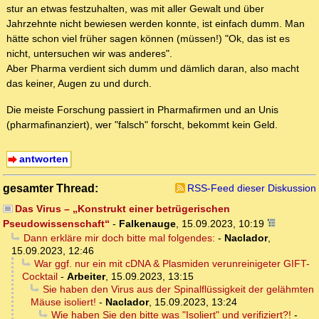
stur an etwas festzuhalten, was mit aller Gewalt und über
Jahrzehnte nicht bewiesen werden konnte, ist einfach dumm. Man
hätte schon viel früher sagen können (müssen!) "Ok, das ist es
nicht, untersuchen wir was anderes".
Aber Pharma verdient sich dumm und dämlich daran, also macht
das keiner, Augen zu und durch.
Die meiste Forschung passiert in Pharmafirmen und an Unis
(pharmafinanziert), wer "falsch" forscht, bekommt kein Geld.
antworten
gesamter Thread:
RSS-Feed dieser Diskussion
Das Virus – „Konstrukt einer betrügerischen
Pseudowissenschaft“
-
Falkenauge
,
15.09.2023, 10:19
Dann erkläre mir doch bitte mal folgendes:
-
Naclador
,
15.09.2023, 12:46
War ggf. nur ein mit cDNA & Plasmiden verunreinigeter GIFT-
Cocktail
-
Arbeiter
,
15.09.2023, 13:15
Sie haben den Virus aus der Spinalflüssigkeit der gelähmten
Mäuse isoliert!
-
Naclador
,
15.09.2023, 13:24
Wie haben Sie den bitte was "Isoliert" und verifiziert?!
-