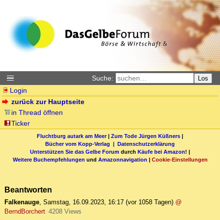
Suche:
Los
Login
zurück zur Hauptseite
in Thread öffnen
Ticker
Fluchtburg autark am Meer
|
Zum Tode Jürgen Küßners
|
Bücher vom Kopp-Verlag |
Datenschutzerklärung
Unterstützen Sie das Gelbe Forum
durch
Käufe bei Amazon
! |
Weitere Buchempfehlungen
und
Amazonnavigation
|
Cookie-Einstellungen
Beantworten
Falkenauge
,
Samstag, 16.09.2023, 16:17
(vor 1058 Tagen)
@
BerndBorchert
4208 Views