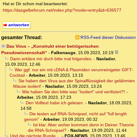
Hat er Dir schon mal beantwortet:
https://dasgelbeforum.net/index.php?mode=entry&id=636577
antworten
gesamter Thread:
RSS-Feed dieser Diskussion
Das Virus – „Konstrukt einer betrügerischen
Pseudowissenschaft“
-
Falkenauge
,
15.09.2023, 10:19
Dann erkläre mir doch bitte mal folgendes:
-
Naclador
,
15.09.2023, 12:46
War ggf. nur ein mit cDNA & Plasmiden verunreinigeter GIFT-
Cocktail
-
Arbeiter
,
15.09.2023, 13:15
Sie haben den Virus aus der Spinalflüssigkeit der gelähmten
Mäuse isoliert!
-
Naclador
,
15.09.2023, 13:24
Wie haben Sie den bitte was "Isoliert" und verifiziert?!
-
Arbeiter
,
15.09.2023, 17:23
Den Volltext habe ich gelesen.
-
Naclador
,
18.09.2023,
14:58
Die testen auf RNA-Schnipsel, nicht auf "full length
genom"
-
Arbeiter
,
19.09.2023, 00:32
Ist klar. Aber woher kommen denn in Deiner Theorie
die RNA-Schnipsel?
-
Naclador
,
19.09.2023, 11:44
Und die nächste Runde ...
-
FOX-NEWS
,
15.09.2023, 13:46