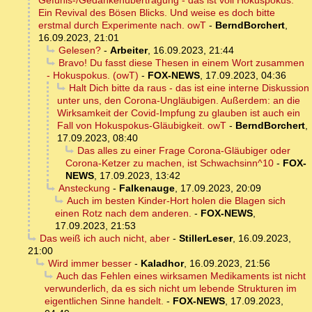
Gefühls-/Gedankenübertragung - das ist voll Hokuspokus.
Ein Revival des Bösen Blicks. Und weise es doch bitte
erstmal durch Experimente nach. owT
-
BerndBorchert
,
16.09.2023, 21:01
Gelesen?
-
Arbeiter
,
16.09.2023, 21:44
Bravo! Du fasst diese Thesen in einem Wort zusammen
- Hokuspokus. (owT)
-
FOX-NEWS
,
17.09.2023, 04:36
Halt Dich bitte da raus - das ist eine interne Diskussion
unter uns, den Corona-Ungläubigen. Außerdem: an die
Wirksamkeit der Covid-Impfung zu glauben ist auch ein
Fall von Hokuspokus-Gläubigkeit. owT
-
BerndBorchert
,
17.09.2023, 08:40
Das alles zu einer Frage Corona-Gläubiger oder
Corona-Ketzer zu machen, ist Schwachsinn^10
-
FOX-
NEWS
,
17.09.2023, 13:42
Ansteckung
-
Falkenauge
,
17.09.2023, 20:09
Auch im besten Kinder-Hort holen die Blagen sich
einen Rotz nach dem anderen.
-
FOX-NEWS
,
17.09.2023, 21:53
Das weiß ich auch nicht, aber
-
StillerLeser
,
16.09.2023,
21:00
Wird immer besser
-
Kaladhor
,
16.09.2023, 21:56
Auch das Fehlen eines wirksamen Medikaments ist nicht
verwunderlich, da es sich nicht um lebende Strukturen im
eigentlichen Sinne handelt.
-
FOX-NEWS
,
17.09.2023,