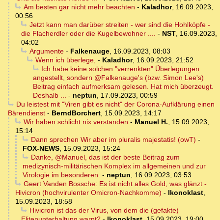
Am besten gar nicht mehr beachten
-
Kaladhor
,
16.09.2023,
00:56
Jetzt kann man darüber streiten - wer sind die Hohlköpfe -
die Flacherdler oder die Kugelbewohner ....
-
NST
,
16.09.2023,
04:02
Argumente
-
Falkenauge
,
16.09.2023, 08:03
Wenn ich überlege,
-
Kaladhor
,
16.09.2023, 21:52
Ich habe keine solchen "verrenkten" Überlegungen
angestellt, sondern @Falkenauge's (bzw. Simon Lee's)
Beitrag einfach aufmerksam gelesen. Hat mich überzeugt.
Deshalb ...
-
neptun
,
17.09.2023, 00:59
Du leistest mit "Viren gibt es nicht" der Corona-Aufklärung einen
Bärendienst
-
BerndBorchert
,
15.09.2023, 14:17
Wir haben schlicht nix verstanden
-
Manuel H.
,
15.09.2023,
15:14
Dann sprechen Wir aber im pluralis majestatis! (owT)
-
FOX-NEWS
,
15.09.2023, 15:24
Danke, @Manuel, das ist der beste Beitrag zum
medizynisch-militärischen Komplex im allgemeinen und zur
Virologie im besonderen.
-
neptun
,
16.09.2023, 03:53
Geert Vanden Bossche: Es ist nicht alles Gold, was glänzt -
Hivicron (hochvirulenter Omicron-Nachkomme)
-
Ikonoklast
,
15.09.2023, 18:58
Hivicron ist das der Virus, von dem die (gefakte)
Elitenunterhaltung warnt?
-
Ikonoklast
,
15.09.2023, 19:00