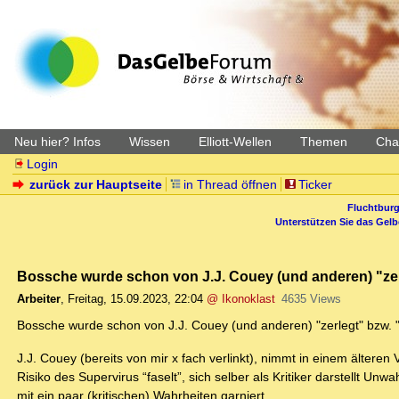
Neu hier? Infos
Wissen
Elliott-Wellen
Themen
Char
Login
zurück zur Hauptseite
in Thread öffnen
Ticker
Fluchtburg
Unterstützen Sie das Gel
Bossche wurde schon von J.J. Couey (und anderen) "zerl
Arbeiter
,
Freitag, 15.09.2023, 22:04
@ Ikonoklast
4635 Views
Bossche wurde schon von J.J. Couey (und anderen) "zerlegt" bzw. "
J.J. Couey (bereits von mir x fach verlinkt), nimmt in einem älter
Risiko des Supervirus “faselt”, sich selber als Kritiker darstellt Un
mit ein paar (kritischen) Wahrheiten garniert.