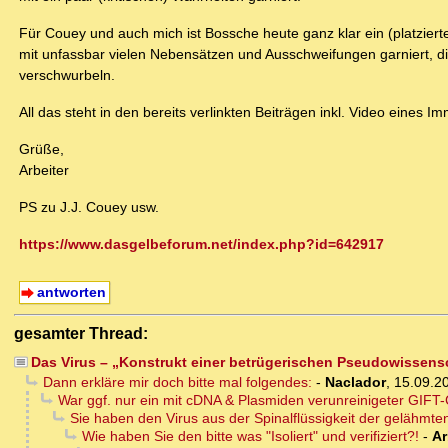
Für Couey und auch mich ist Bossche heute ganz klar ein (platzierte
mit unfassbar vielen Nebensätzen und Ausschweifungen garniert, 
verschwurbeln.
All das steht in den bereits verlinkten Beiträgen inkl. Video eines 
Grüße,
Arbeiter
PS zu J.J. Couey usw.
https://www.dasgelbeforum.net/index.php?id=642917
antworten
gesamter Thread:
Das Virus – „Konstrukt einer betrügerischen Pseudowissens
Dann erkläre mir doch bitte mal folgendes:
-
Naclador
,
15.09.2
War ggf. nur ein mit cDNA & Plasmiden verunreinigeter GIFT-
Sie haben den Virus aus der Spinalflüssigkeit der gelähmten
Wie haben Sie den bitte was "Isoliert" und verifiziert?!
-
Ar