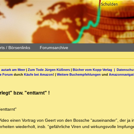
ts / Börsenlinks
Forumsarchive
 autark am Meer
|
Zum Tode Jürgen Küßners
|
Bücher vom Kopp-Verlag |
Datenschut
be Forum
durch
Käufe bei Amazon
! |
Weitere Buchempfehlungen
und
Amazonnavigat
egt" bzw. "enttarnt" !
enttarnt"
en Video einen Vortrag von Geert von den Bossche “auseinander”, der ja
wahrheiten wiederholt, insb. “gefährliche Viren und wirkungsvolle Impfung