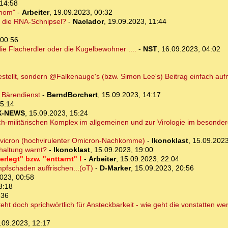
 14:58
enom"
-
Arbeiter
,
19.09.2023, 00:32
e die RNA-Schnipsel?
-
Naclador
,
19.09.2023, 11:44
 00:56
die Flacherdler oder die Kugelbewohner ....
-
NST
,
16.09.2023, 04:02
stellt, sondern @Falkenauge's (bzw. Simon Lee's) Beitrag einfach au
n Bärendienst
-
BerndBorchert
,
15.09.2023, 14:17
15:14
X-NEWS
,
15.09.2023, 15:24
h-militärischen Komplex im allgemeinen und zur Virologie im besonder
 Hivicron (hochvirulenter Omicron-Nachkomme)
-
Ikonoklast
,
15.09.2023
rhaltung warnt?
-
Ikonoklast
,
15.09.2023, 19:00
legt" bzw. "enttarnt" !
-
Arbeiter
,
15.09.2023, 22:04
mpfschaden auffrischen...(oT)
-
D-Marker
,
15.09.2023, 20:56
023, 00:58
3:18
:36
ht doch sprichwörtlich für Ansteckbarkeit - wie geht die vonstatten we
.09.2023, 12:17