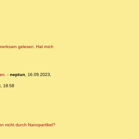
fmerksam gelesen. Hat mich
en.
-
neptun
,
16.09.2023,
, 18:58
nn nicht durch Nanopartikel?