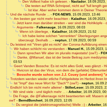
Den Volltext habe ich gelesen.
-
Naclador
,
18.09.2023,
Die testen auf RNA-Schnipsel, nicht auf "full length g
Ist klar. Aber woher kommen denn in Deiner Theori
Und die nächste Runde ...
-
FOX-NEWS
,
15.09.2023, 13:46
Am besten gar nicht mehr beachten
-
Kaladhor
,
16.09.2023,
Jetzt kann man darüber streiten - wer sind die Hohlköpfe - 
Argumente
-
Falkenauge
,
16.09.2023, 08:03
Wenn ich überlege,
-
Kaladhor
,
16.09.2023, 21:52
Ich habe keine solchen "verrenkten" Überlegungen ange
überzeugt. Deshalb ...
-
neptun
,
17.09.2023, 00:59
Du leistest mit "Viren gibt es nicht" der Corona-Aufklärung eine
Wir haben schlicht nix verstanden
-
Manuel H.
,
15.09.2023, 
Dann sprechen Wir aber im pluralis majestatis! (owT)
-
FO
Danke, @Manuel, das ist der beste Beitrag zum medizynisc
03:53
Geert Vanden Bossche: Es ist nicht alles Gold, was glänzt -
Hivicron ist das der Virus, von dem die (gefakte) Elitenunte
Bossche wurde schon von J.J. Couey (und anderen) "zer
Trotzdem werden wieder etliche Fehlgeleitete im Herbst ihren I
Ist "Impf" das neue Wort für "Dach"? (owT)
-
neptun
,
16.09.2
Endlich! Ich bin nicht mehr alleine!
-
StillerLeser
,
15.09.2023, 2
Wir sind viele - und täglich mehr ...
-
Arbeiter
,
16.09.2023, 00
Die Frage, die @Falkenauge nicht beantworten will: Masern ste
owT
-
BerndBorchert
,
16.09.2023, 12:05
Du vergisst die (elektromagnetische) Welle :-)
-
Arbeiter
,
16