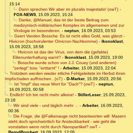
15:14
Dann sprechen Wir aber im pluralis majestatis! (owT)
-
FOX-NEWS
,
15.09.2023, 15:24
Danke, @Manuel, das ist der beste Beitrag zum
medizynisch-militärischen Komplex im allgemeinen und zur
Virologie im besonderen.
-
neptun
,
16.09.2023, 03:53
Geert Vanden Bossche: Es ist nicht alles Gold, was glänzt -
Hivicron (hochvirulenter Omicron-Nachkomme)
-
Ikonoklast
,
15.09.2023, 18:58
Hivicron ist das der Virus, von dem die (gefakte)
Elitenunterhaltung warnt?
-
Ikonoklast
,
15.09.2023, 19:00
Bossche wurde schon von J.J. Couey (und anderen)
"zerlegt" bzw. "enttarnt" !
-
Arbeiter
,
15.09.2023, 22:04
Trotzdem werden wieder etliche Fehlgeleitete im Herbst ihren
Impfschaden auffrischen...(oT)
-
D-Marker
,
15.09.2023, 20:56
Ist "Impf" das neue Wort für "Dach"? (owT)
-
neptun
,
16.09.2023, 00:58
Endlich! Ich bin nicht mehr alleine!
-
StillerLeser
,
15.09.2023,
23:18
Wir sind viele - und täglich mehr ...
-
Arbeiter
,
16.09.2023,
00:36
Die Frage, die @Falkenauge nicht beantworten will: Masern
steht doch sprichwörtlich für Ansteckbarkeit - wie geht die
vonstatten wenn nicht durch Nanopartikel? owT
-
BerndBorchert
,
16.09.2023, 12:05