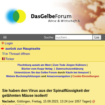
Suche:
Los
Login
zurück zur Hauptseite
in Thread öffnen
Ticker
Fluchtburg autark am Meer
|
Zum Tode Jürgen Küßners
|
Bücher vom Kopp-Verlag |
Datenschutzerklärung
Unterstützen Sie das Gelbe Forum
durch
Käufe bei Amazon
! |
Weitere Buchempfehlungen
und
Amazonnavigation
|
Cookie-Einstellungen
Sie haben den Virus aus der Spinalflüssigkeit der
gelähmten Mäuse isoliert!
Naclador
,
Göttingen
,
Freitag, 15.09.2023, 13:24
(vor 1057 Tagen)
@