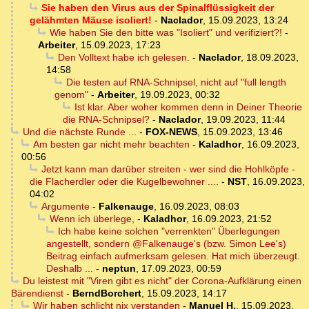
Sie haben den Virus aus der Spinalflüssigkeit der
gelähmten Mäuse isoliert!
-
Naclador
,
15.09.2023, 13:24
Wie haben Sie den bitte was "Isoliert" und verifiziert?!
-
Arbeiter
,
15.09.2023, 17:23
Den Volltext habe ich gelesen.
-
Naclador
,
18.09.2023,
14:58
Die testen auf RNA-Schnipsel, nicht auf "full length
genom"
-
Arbeiter
,
19.09.2023, 00:32
Ist klar. Aber woher kommen denn in Deiner Theorie
die RNA-Schnipsel?
-
Naclador
,
19.09.2023, 11:44
Und die nächste Runde ...
-
FOX-NEWS
,
15.09.2023, 13:46
Am besten gar nicht mehr beachten
-
Kaladhor
,
16.09.2023,
00:56
Jetzt kann man darüber streiten - wer sind die Hohlköpfe -
die Flacherdler oder die Kugelbewohner ....
-
NST
,
16.09.2023,
04:02
Argumente
-
Falkenauge
,
16.09.2023, 08:03
Wenn ich überlege,
-
Kaladhor
,
16.09.2023, 21:52
Ich habe keine solchen "verrenkten" Überlegungen
angestellt, sondern @Falkenauge's (bzw. Simon Lee's)
Beitrag einfach aufmerksam gelesen. Hat mich überzeugt.
Deshalb ...
-
neptun
,
17.09.2023, 00:59
Du leistest mit "Viren gibt es nicht" der Corona-Aufklärung einen
Bärendienst
-
BerndBorchert
,
15.09.2023, 14:17
Wir haben schlicht nix verstanden
-
Manuel H.
,
15.09.2023,