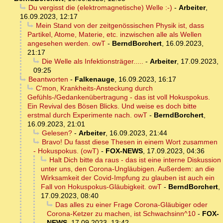
Du vergisst die (elektromagnetische) Welle :-)
-
Arbeiter
,
16.09.2023, 12:17
Mein Stand von der zeitgenössischen Physik ist, dass
Partikel, Atome, Materie, etc. inzwischen alle als Wellen
angesehen werden. owT
-
BerndBorchert
,
16.09.2023,
21:17
Die Welle als Infektionsträger.....
-
Arbeiter
,
17.09.2023,
09:25
Beantworten
-
Falkenauge
,
16.09.2023, 16:17
C'mon, Krankheits-Ansteckung durch
Gefühls-/Gedankenübertragung - das ist voll Hokuspokus.
Ein Revival des Bösen Blicks. Und weise es doch bitte
erstmal durch Experimente nach. owT
-
BerndBorchert
,
16.09.2023, 21:01
Gelesen?
-
Arbeiter
,
16.09.2023, 21:44
Bravo! Du fasst diese Thesen in einem Wort zusammen
- Hokuspokus. (owT)
-
FOX-NEWS
,
17.09.2023, 04:36
Halt Dich bitte da raus - das ist eine interne Diskussion
unter uns, den Corona-Ungläubigen. Außerdem: an die
Wirksamkeit der Covid-Impfung zu glauben ist auch ein
Fall von Hokuspokus-Gläubigkeit. owT
-
BerndBorchert
,
17.09.2023, 08:40
Das alles zu einer Frage Corona-Gläubiger oder
Corona-Ketzer zu machen, ist Schwachsinn^10
-
FOX-
NEWS
,
17.09.2023, 13:42