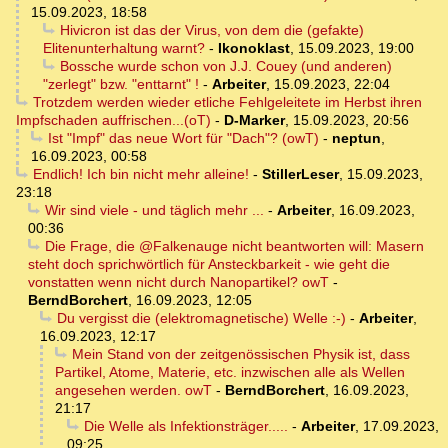
15.09.2023, 18:58
Hivicron ist das der Virus, von dem die (gefakte)
Elitenunterhaltung warnt?
-
Ikonoklast
,
15.09.2023, 19:00
Bossche wurde schon von J.J. Couey (und anderen)
"zerlegt" bzw. "enttarnt" !
-
Arbeiter
,
15.09.2023, 22:04
Trotzdem werden wieder etliche Fehlgeleitete im Herbst ihren
Impfschaden auffrischen...(oT)
-
D-Marker
,
15.09.2023, 20:56
Ist "Impf" das neue Wort für "Dach"? (owT)
-
neptun
,
16.09.2023, 00:58
Endlich! Ich bin nicht mehr alleine!
-
StillerLeser
,
15.09.2023,
23:18
Wir sind viele - und täglich mehr ...
-
Arbeiter
,
16.09.2023,
00:36
Die Frage, die @Falkenauge nicht beantworten will: Masern
steht doch sprichwörtlich für Ansteckbarkeit - wie geht die
vonstatten wenn nicht durch Nanopartikel? owT
-
BerndBorchert
,
16.09.2023, 12:05
Du vergisst die (elektromagnetische) Welle :-)
-
Arbeiter
,
16.09.2023, 12:17
Mein Stand von der zeitgenössischen Physik ist, dass
Partikel, Atome, Materie, etc. inzwischen alle als Wellen
angesehen werden. owT
-
BerndBorchert
,
16.09.2023,
21:17
Die Welle als Infektionsträger.....
-
Arbeiter
,
17.09.2023,
09:25