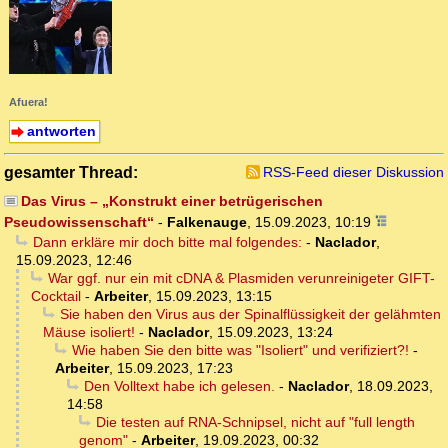
Afuera!
antworten
gesamter Thread:
RSS-Feed dieser Diskussion
Das Virus – „Konstrukt einer betrügerischen
Pseudowissenschaft“
-
Falkenauge
,
15.09.2023, 10:19
Dann erkläre mir doch bitte mal folgendes:
-
Naclador
,
15.09.2023, 12:46
War ggf. nur ein mit cDNA & Plasmiden verunreinigeter GIFT-
Cocktail
-
Arbeiter
,
15.09.2023, 13:15
Sie haben den Virus aus der Spinalflüssigkeit der gelähmten
Mäuse isoliert!
-
Naclador
,
15.09.2023, 13:24
Wie haben Sie den bitte was "Isoliert" und verifiziert?!
-
Arbeiter
,
15.09.2023, 17:23
Den Volltext habe ich gelesen.
-
Naclador
,
18.09.2023,
14:58
Die testen auf RNA-Schnipsel, nicht auf "full length
genom"
-
Arbeiter
,
19.09.2023, 00:32