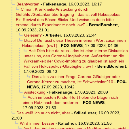
Beantworten
-
Falkenauge
,
16.09.2023, 16:17
C'mon, Krankheits-Ansteckung durch
Gefühls-/Gedankenübertragung - das ist voll Hokuspokus.
Ein Revival des Bösen Blicks. Und weise es doch bitte
erstmal durch Experimente nach. owT
-
BerndBorchert
,
16.09.2023, 21:01
Gelesen?
-
Arbeiter
,
16.09.2023, 21:44
Bravo! Du fasst diese Thesen in einem Wort zusammen
- Hokuspokus. (owT)
-
FOX-NEWS
,
17.09.2023, 04:36
Halt Dich bitte da raus - das ist eine interne Diskussion
unter uns, den Corona-Ungläubigen. Außerdem: an die
Wirksamkeit der Covid-Impfung zu glauben ist auch ein
Fall von Hokuspokus-Gläubigkeit. owT
-
BerndBorchert
,
17.09.2023, 08:40
Das alles zu einer Frage Corona-Gläubiger oder
Corona-Ketzer zu machen, ist Schwachsinn^10
-
FOX-
NEWS
,
17.09.2023, 13:42
Ansteckung
-
Falkenauge
,
17.09.2023, 20:09
Auch im besten Kinder-Hort holen die Blagen sich
einen Rotz nach dem anderen.
-
FOX-NEWS
,
17.09.2023, 21:53
Das weiß ich auch nicht, aber
-
StillerLeser
,
16.09.2023,
21:00
Wird immer besser
-
Kaladhor
,
16.09.2023, 21:56
Auch das Fehlen eines wirksamen Medikaments ist nicht