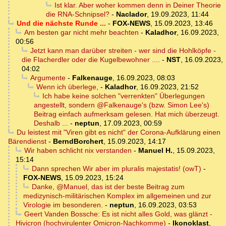
Ist klar. Aber woher kommen denn in Deiner Theorie
die RNA-Schnipsel?
-
Naclador
,
19.09.2023, 11:44
Und die nächste Runde ...
-
FOX-NEWS
,
15.09.2023, 13:46
Am besten gar nicht mehr beachten
-
Kaladhor
,
16.09.2023,
00:56
Jetzt kann man darüber streiten - wer sind die Hohlköpfe -
die Flacherdler oder die Kugelbewohner ....
-
NST
,
16.09.2023,
04:02
Argumente
-
Falkenauge
,
16.09.2023, 08:03
Wenn ich überlege,
-
Kaladhor
,
16.09.2023, 21:52
Ich habe keine solchen "verrenkten" Überlegungen
angestellt, sondern @Falkenauge's (bzw. Simon Lee's)
Beitrag einfach aufmerksam gelesen. Hat mich überzeugt.
Deshalb ...
-
neptun
,
17.09.2023, 00:59
Du leistest mit "Viren gibt es nicht" der Corona-Aufklärung einen
Bärendienst
-
BerndBorchert
,
15.09.2023, 14:17
Wir haben schlicht nix verstanden
-
Manuel H.
,
15.09.2023,
15:14
Dann sprechen Wir aber im pluralis majestatis! (owT)
-
FOX-NEWS
,
15.09.2023, 15:24
Danke, @Manuel, das ist der beste Beitrag zum
medizynisch-militärischen Komplex im allgemeinen und zur
Virologie im besonderen.
-
neptun
,
16.09.2023, 03:53
Geert Vanden Bossche: Es ist nicht alles Gold, was glänzt -
Hivicron (hochvirulenter Omicron-Nachkomme)
-
Ikonoklast
,