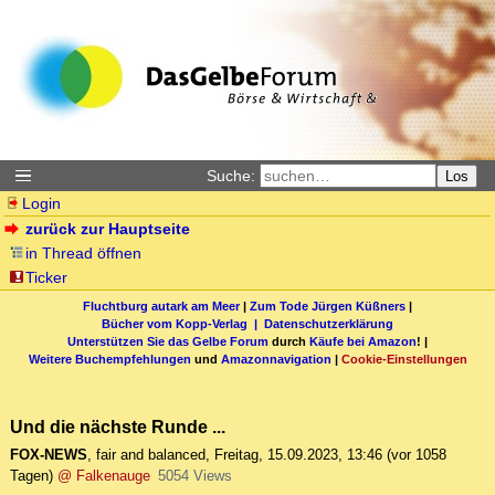
Suche:
Los
Login
zurück zur Hauptseite
in Thread öffnen
Ticker
Fluchtburg autark am Meer
|
Zum Tode Jürgen Küßners
|
Bücher vom Kopp-Verlag |
Datenschutzerklärung
Unterstützen Sie das Gelbe Forum
durch
Käufe bei Amazon
! |
Weitere Buchempfehlungen
und
Amazonnavigation
|
Cookie-Einstellungen
Und die nächste Runde ...
FOX-NEWS
,
fair and balanced
,
Freitag, 15.09.2023, 13:46
(vor 1058
Tagen)
@ Falkenauge
5054 Views