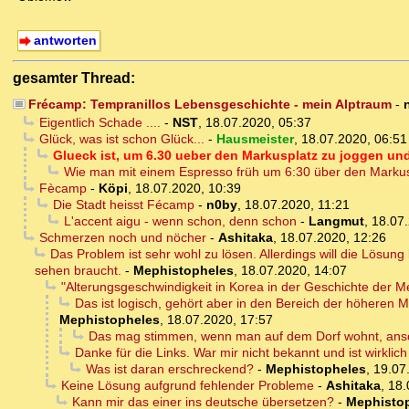
antworten
gesamter Thread:
Frécamp: Tempranillos Lebensgeschichte - mein Alptraum
-
Eigentlich Schade ....
-
NST
,
18.07.2020, 05:37
Glück, was ist schon Glück...
-
Hausmeister
,
18.07.2020, 06:51
Glueck ist, um 6.30 ueber den Markusplatz zu joggen und
Wie man mit einem Espresso früh um 6:30 über den Markus
Fècamp
-
Köpi
,
18.07.2020, 10:39
Die Stadt heisst Fécamp
-
n0by
,
18.07.2020, 11:21
L'accent aigu - wenn schon, denn schon
-
Langmut
,
18.07.
Schmerzen noch und nöcher
-
Ashitaka
,
18.07.2020, 12:26
Das Problem ist sehr wohl zu lösen. Allerdings will die Lösun
sehen braucht.
-
Mephistopheles
,
18.07.2020, 14:07
"Alterungsgeschwindigkeit in Korea in der Geschichte der Me
Das ist logisch, gehört aber in den Bereich der höheren 
Mephistopheles
,
18.07.2020, 17:57
Das mag stimmen, wenn man auf dem Dorf wohnt, anso
Danke für die Links. War mir nicht bekannt und ist wirklic
Was ist daran erschreckend?
-
Mephistopheles
,
19.07
Keine Lösung aufgrund fehlender Probleme
-
Ashitaka
,
18.
Kann mir das einer ins deutsche übersetzen?
-
Mephisto