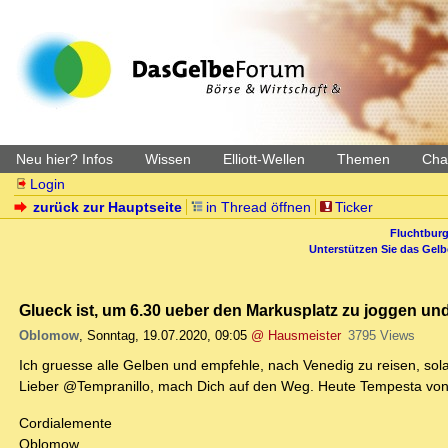
Neu hier? Infos
Wissen
Elliott-Wellen
Themen
Char
Login
zurück zur Hauptseite
in Thread öffnen
Ticker
Fluchtburg
Unterstützen Sie das Gel
Glueck ist, um 6.30 ueber den Markusplatz zu joggen und
Oblomow
,
Sonntag, 19.07.2020, 09:05
@ Hausmeister
3795 Views
Ich gruesse alle Gelben und empfehle, nach Venedig zu reisen, solan
Lieber @Tempranillo, mach Dich auf den Weg. Heute Tempesta von
Cordialemente
Oblomow