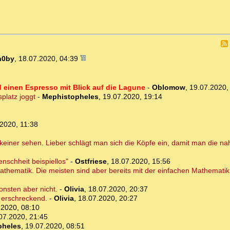
n0by
,
18.07.2020, 04:39
 einen Espresso mit Blick auf die Lagune
-
Oblomow
,
19.07.2020,
platz joggt
-
Mephistopheles
,
19.07.2020, 19:14
2020, 11:38
g keiner sehen. Lieber schlägt man sich die Köpfe ein, damit man die n
nschheit beispiellos"
-
Ostfriese
,
18.07.2020, 15:56
Mathematik. Die meisten sind aber bereits mit der einfachen Mathematik
nsten aber nicht.
-
Olivia
,
18.07.2020, 20:37
h erschreckend.
-
Olivia
,
18.07.2020, 20:27
.2020, 08:10
07.2020, 21:45
pheles
,
19.07.2020, 08:51