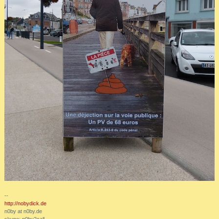
--
http://nobydick.de
n0by at n0by.de
skype: n0by2call