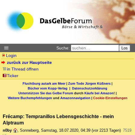
Suche:
Los
Login
zurück zur Hauptseite
in Thread öffnen
Ticker
Fluchtburg autark am Meer
|
Zum Tode Jürgen Küßners
|
Bücher vom Kopp-Verlag |
Datenschutzerklärung
Unterstützen Sie das Gelbe Forum
durch
Käufe bei Amazon
! |
Weitere Buchempfehlungen
und
Amazonnavigation
|
Cookie-Einstellungen
Frécamp: Tempranillos Lebensgeschichte - mein
Alptraum
n0by
,
Sonneberg
,
Samstag, 18.07.2020, 04:39
(vor 2213 Tagen)
7519