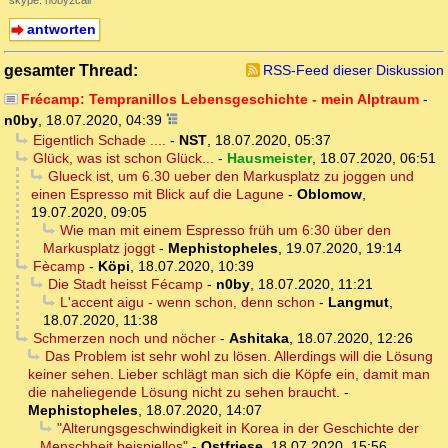
antworten
gesamter Thread:
RSS-Feed dieser Diskussion
Frécamp: Tempranillos Lebensgeschichte - mein Alptraum
-
n0by
,
18.07.2020, 04:39
Eigentlich Schade ....
-
NST
,
18.07.2020, 05:37
Glück, was ist schon Glück...
-
Hausmeister
,
18.07.2020, 06:51
Glueck ist, um 6.30 ueber den Markusplatz zu joggen und
einen Espresso mit Blick auf die Lagune
-
Oblomow
,
19.07.2020, 09:05
Wie man mit einem Espresso früh um 6:30 über den
Markusplatz joggt
-
Mephistopheles
,
19.07.2020, 19:14
Fècamp
-
Köpi
,
18.07.2020, 10:39
Die Stadt heisst Fécamp
-
n0by
,
18.07.2020, 11:21
L'accent aigu - wenn schon, denn schon
-
Langmut
,
18.07.2020, 11:38
Schmerzen noch und nöcher
-
Ashitaka
,
18.07.2020, 12:26
Das Problem ist sehr wohl zu lösen. Allerdings will die Lösung
keiner sehen. Lieber schlägt man sich die Köpfe ein, damit man
die naheliegende Lösung nicht zu sehen braucht.
-
Mephistopheles
,
18.07.2020, 14:07
"Alterungsgeschwindigkeit in Korea in der Geschichte der
Menschheit beispiellos"
-
Ostfriese
,
18.07.2020, 15:56