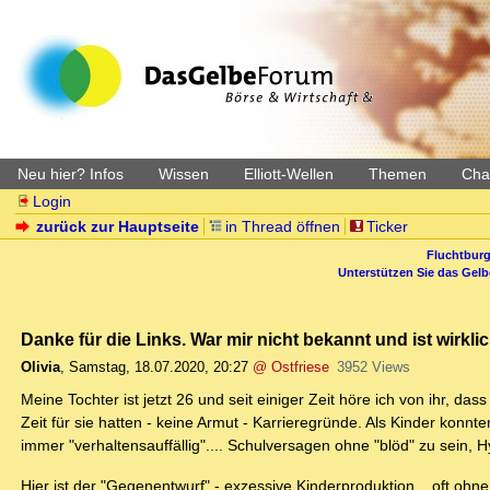
Neu hier? Infos
Wissen
Elliott-Wellen
Themen
Char
Login
zurück zur Hauptseite
in Thread öffnen
Ticker
Fluchtburg
Unterstützen Sie das Gel
Danke für die Links. War mir nicht bekannt und ist wirkl
Olivia
,
Samstag, 18.07.2020, 20:27
@ Ostfriese
3952 Views
Meine Tochter ist jetzt 26 und seit einiger Zeit höre ich von ihr, da
Zeit für sie hatten - keine Armut - Karrieregründe. Als Kinder konn
immer "verhaltensauffällig".... Schulversagen ohne "blöd" zu sein, 
Hier ist der "Gegenentwurf" - exzessive Kinderproduktion... oft ohn