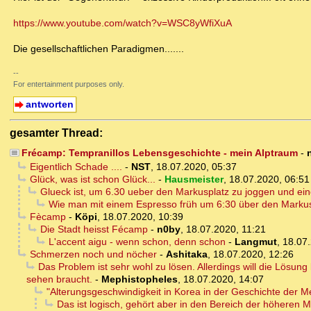
https://www.youtube.com/watch?v=WSC8yWfiXuA
Die gesellschaftlichen Paradigmen.......
--
For entertainment purposes only.
antworten
gesamter Thread:
Frécamp: Tempranillos Lebensgeschichte - mein Alptraum
-
Eigentlich Schade ....
-
NST
,
18.07.2020, 05:37
Glück, was ist schon Glück...
-
Hausmeister
,
18.07.2020, 06:51
Glueck ist, um 6.30 ueber den Markusplatz zu joggen und ein
Wie man mit einem Espresso früh um 6:30 über den Markus
Fècamp
-
Köpi
,
18.07.2020, 10:39
Die Stadt heisst Fécamp
-
n0by
,
18.07.2020, 11:21
L'accent aigu - wenn schon, denn schon
-
Langmut
,
18.07.
Schmerzen noch und nöcher
-
Ashitaka
,
18.07.2020, 12:26
Das Problem ist sehr wohl zu lösen. Allerdings will die Lösun
sehen braucht.
-
Mephistopheles
,
18.07.2020, 14:07
"Alterungsgeschwindigkeit in Korea in der Geschichte der Me
Das ist logisch, gehört aber in den Bereich der höheren 