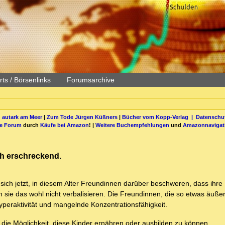
ts / Börsenlinks
Forumsarchive
 autark am Meer
|
Zum Tode Jürgen Küßners
|
Bücher vom Kopp-Verlag |
Datenschut
be Forum
durch
Käufe bei Amazon
! |
Weitere Buchempfehlungen
und
Amazonnavigat
ich erschreckend.
ss sich jetzt, in diesem Alter Freundinnen darüber beschweren, dass ihre
ten sie das wohl nicht verbalisieren. Die Freundinnen, die so etwas äuß
Hyperaktivität und mangelnde Konzentrationsfähigkeit.
e die Möglichkeit, diese Kinder ernähren oder ausbilden zu können.