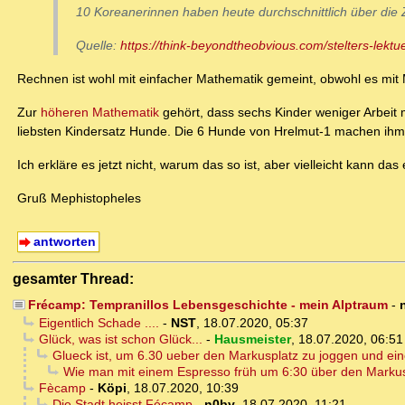
10 Koreanerinnen haben heute durchschnittlich über die 
Quelle:
https://think-beyondtheobvious.com/stelters-lektu
Rechnen ist wohl mit einfacher Mathematik gemeint, obwohl es mit M
Zur
höheren Mathematik
gehört, dass sechs Kinder weniger Arbeit 
liebsten Kindersatz Hunde. Die 6 Hunde von Hrelmut-1 machen ihm w
Ich erkläre es jetzt nicht, warum das so ist, aber vielleicht kann da
Gruß Mephistopheles
antworten
gesamter Thread:
Frécamp: Tempranillos Lebensgeschichte - mein Alptraum
-
Eigentlich Schade ....
-
NST
,
18.07.2020, 05:37
Glück, was ist schon Glück...
-
Hausmeister
,
18.07.2020, 06:51
Glueck ist, um 6.30 ueber den Markusplatz zu joggen und ein
Wie man mit einem Espresso früh um 6:30 über den Markus
Fècamp
-
Köpi
,
18.07.2020, 10:39
Die Stadt heisst Fécamp
-
n0by
,
18.07.2020, 11:21