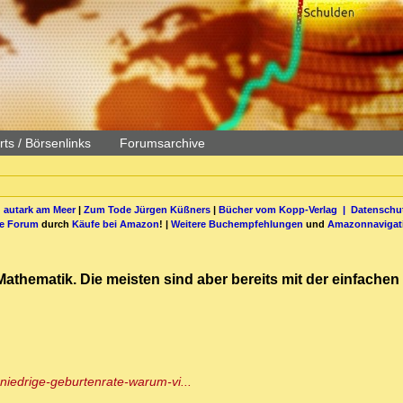
ts / Börsenlinks
Forumsarchive
 autark am Meer
|
Zum Tode Jürgen Küßners
|
Bücher vom Kopp-Verlag |
Datenschut
be Forum
durch
Käufe bei Amazon
! |
Weitere Buchempfehlungen
und
Amazonnavigat
Mathematik. Die meisten sind aber bereits mit der einfache
-niedrige-geburtenrate-warum-vi...