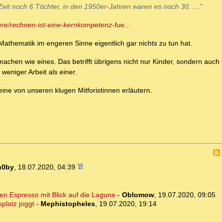
Zeit noch 6 Töchter, in den 1950er-Jahren waren es noch 30. …"
ere/rechnen-ist-eine-kernkompetenz-fue...
athematik im engeren Sinne eigentlich gar nichts zu tun hat.
machen wie eines. Das betrifft übrigens nicht nur Kinder, sondern auch
eniger Arbeit als einer.
s eine von unseren klugen Mitforistinnen erläutern.
n0by
,
18.07.2020, 04:39
en Espresso mit Blick auf die Lagune
-
Oblomow
,
19.07.2020, 09:05
platz joggt
-
Mephistopheles
,
19.07.2020, 19:14