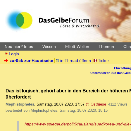
Neu hier? Infos
Wissen
Elliott-Wellen
Themen
Char
Login
zurück zur Hauptseite
in Thread öffnen
Ticker
Fluchtburg
Unterstützen Sie das Gel
Das ist logisch, gehört aber in den Bereich der höheren 
überfordert
Mephistopheles
,
Samstag, 18.07.2020, 17:57
@ Ostfriese
4112 Views
bearbeitet von Mephistopheles, Samstag, 18.07.2020, 18:15
https://www.spiegel.de/politik/ausland/suedkorea-und-die