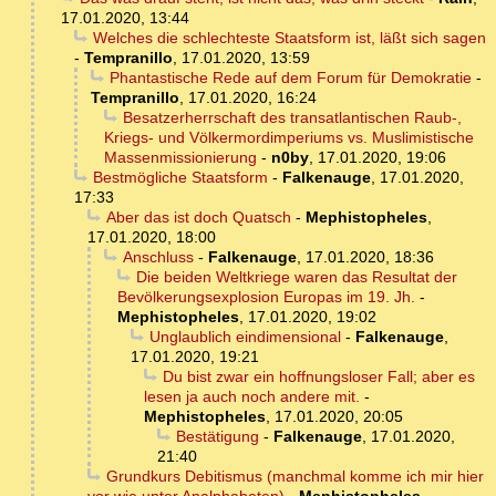
17.01.2020, 13:44
Welches die schlechteste Staatsform ist, läßt sich sagen
-
Tempranillo
,
17.01.2020, 13:59
Phantastische Rede auf dem Forum für Demokratie
-
Tempranillo
,
17.01.2020, 16:24
Besatzerherrschaft des transatlantischen Raub-,
Kriegs- und Völkermordimperiums vs. Muslimistische
Massenmissionierung
-
n0by
,
17.01.2020, 19:06
Bestmögliche Staatsform
-
Falkenauge
,
17.01.2020,
17:33
Aber das ist doch Quatsch
-
Mephistopheles
,
17.01.2020, 18:00
Anschluss
-
Falkenauge
,
17.01.2020, 18:36
Die beiden Weltkriege waren das Resultat der
Bevölkerungsexplosion Europas im 19. Jh.
-
Mephistopheles
,
17.01.2020, 19:02
Unglaublich eindimensional
-
Falkenauge
,
17.01.2020, 19:21
Du bist zwar ein hoffnungsloser Fall; aber es
lesen ja auch noch andere mit.
-
Mephistopheles
,
17.01.2020, 20:05
Bestätigung
-
Falkenauge
,
17.01.2020,
21:40
Grundkurs Debitismus (manchmal komme ich mir hier