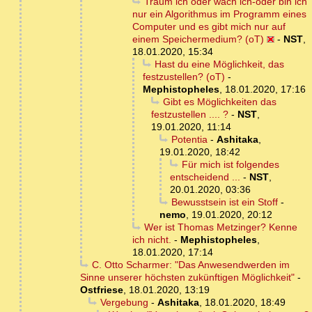
Träum ich oder wach ich-oder bin ich
nur ein Algorithmus im Programm eines
Computer und es gibt mich nur auf
einem Speichermedium? (oT)
-
NST
,
18.01.2020, 15:34
Hast du eine Möglichkeit, das
festzustellen? (oT)
-
Mephistopheles
,
18.01.2020, 17:16
Gibt es Möglichkeiten das
festzustellen .... ?
-
NST
,
19.01.2020, 11:14
Potentia
-
Ashitaka
,
19.01.2020, 18:42
Für mich ist folgendes
entscheidend ...
-
NST
,
20.01.2020, 03:36
Bewusstsein ist ein Stoff
-
nemo
,
19.01.2020, 20:12
Wer ist Thomas Metzinger? Kenne
ich nicht.
-
Mephistopheles
,
18.01.2020, 17:14
C. Otto Scharmer: "Das Anwesendwerden im
Sinne unserer höchsten zukünftigen Möglichkeit"
-
Ostfriese
,
18.01.2020, 13:19
Vergebung
-
Ashitaka
,
18.01.2020, 18:49