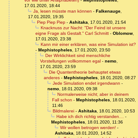
vor wie unter Analphabeten)
-
Mephistopheles
,
17.01.2020, 18:44
Ja, lesen müsste man können
-
Falkenauge
,
17.01.2020, 19:35
Piep Piep Piep
-
Ashitaka
,
17.01.2020, 21:54
Knacknuss zur Nacht: "Der Feind ist unsere
eigne Frage als Gestalt." Carl Schmitt
-
Oblomow
,
17.01.2020, 23:38
Kann mir einer erklären, was eine Simulation ist?
-
Mephistopheles
,
17.01.2020, 23:50
Der Wirklichkeit sind menschliche
Vorstellungen vollkommen egal
-
nemo
,
17.01.2020, 23:59
Die Quantentheorie behauptet etwas
anderes
-
Mephistopheles
,
18.01.2020, 08:27
Jede Simulation endet irgendwann
-
nemo
,
18.01.2020, 09:38
Normalerweise nicht; aber in deinem
Fall schon
-
Mephistopheles
,
18.01.2020,
11:46
Bildmalerei
-
Ashitaka
,
18.01.2020, 10:53
Habe ich dich richtig verstanden....
-
Mephistopheles
,
18.01.2020, 11:36
Wir wollen betrogen werden!
-
Ashitaka
,
18.01.2020, 14:52