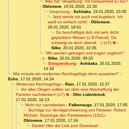
Was hat "Vergebung" mit Gelazenheit zu tun?
-
Oblomow
,
19.01.2020, 22:30
Umarmung
-
Ashitaka
,
19.01.2020, 23:30
Jetzt werde ich auch mal kryptisch. Ich
weiß es einfach nicht!
-
Oblomow
,
20.01.2020, 18:01
Du beschäftigst dich mit sehr dicht
gepacktem Wissen (z.B.Pascal). Da
schwingt es doch überall. :-) (oT)
-
Silke
,
20.01.2020, 22:05
"Wir werden getragen und tragen zugleich!"
:-)
-
Silke
,
20.01.2020, 09:20
Entsprechung
-
Ashitaka
,
25.01.2020,
14:18
Wie müsste ein modernes Rechtsgefüge denn aussehen?
-
Echo
,
17.01.2020, 14:24
Modernes Rechtsgefüge
-
Rain
,
17.01.2020, 15:37
Vor allen Dingen sollten wir über eine Abschaffung der
Parteien nachdenken! (oT)
-
Otto Lidenbrock
,
17.01.2020, 16:13
Nicht nur nachdenken
-
Falkenauge
,
17.01.2020, 17:05
Buchtipp zur Veroligarchisierung von Parteien: Robert
Michels: Soziologie des Parteiwesens (1911)
-
Oblomow
,
17.01.2020, 17:24
Danke! Hier der Link zum Download
-