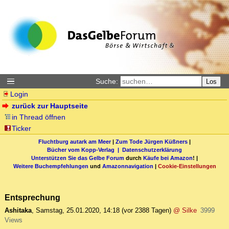
Suche:
Los
Login
zurück zur Hauptseite
in Thread öffnen
Ticker
Fluchtburg autark am Meer
|
Zum Tode Jürgen Küßners
|
Bücher vom Kopp-Verlag |
Datenschutzerklärung
Unterstützen Sie das Gelbe Forum
durch
Käufe bei Amazon
! |
Weitere Buchempfehlungen
und
Amazonnavigation
|
Cookie-Einstellungen
Entsprechung
Ashitaka
,
Samstag, 25.01.2020, 14:18
(vor 2388 Tagen)
@ Silke
3999
Views