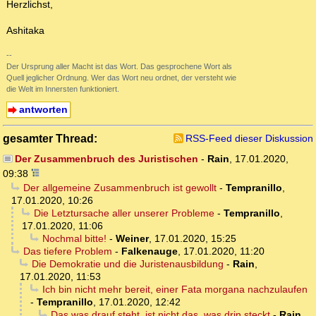
Herzlichst,
Ashitaka
--
Der Ursprung aller Macht ist das Wort. Das gesprochene Wort als
Quell jeglicher Ordnung. Wer das Wort neu ordnet, der versteht wie
die Welt im Innersten funktioniert.
antworten
gesamter Thread:
RSS-Feed dieser Diskussion
Der Zusammenbruch des Juristischen
-
Rain
,
17.01.2020,
09:38
Der allgemeine Zusammenbruch ist gewollt
-
Tempranillo
,
17.01.2020, 10:26
Die Letztursache aller unserer Probleme
-
Tempranillo
,
17.01.2020, 11:06
Nochmal bitte!
-
Weiner
,
17.01.2020, 15:25
Das tiefere Problem
-
Falkenauge
,
17.01.2020, 11:20
Die Demokratie und die Juristenausbildung
-
Rain
,
17.01.2020, 11:53
Ich bin nicht mehr bereit, einer Fata morgana nachzulaufen
-
Tempranillo
,
17.01.2020, 12:42
Das was drauf steht, ist nicht das, was drin steckt
-
Rain
,