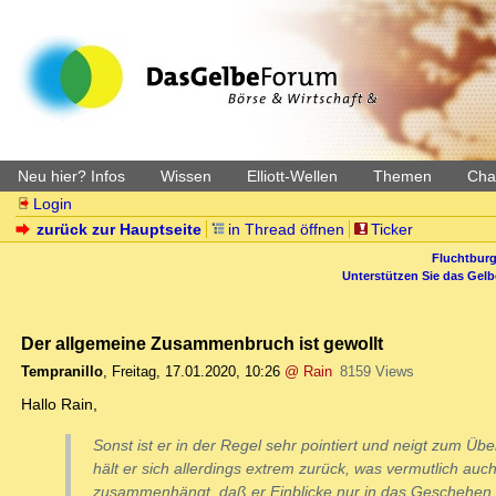
Neu hier? Infos
Wissen
Elliott-Wellen
Themen
Char
Login
zurück zur Hauptseite
in Thread öffnen
Ticker
Fluchtburg
Unterstützen Sie das Gel
Der allgemeine Zusammenbruch ist gewollt
Tempranillo
,
Freitag, 17.01.2020, 10:26
@ Rain
8159 Views
Hallo Rain,
Sonst ist er in der Regel sehr pointiert und neigt zum Übe
hält er sich allerdings extrem zurück, was vermutlich auc
zusammenhängt, daß er Einblicke nur in das Geschehen