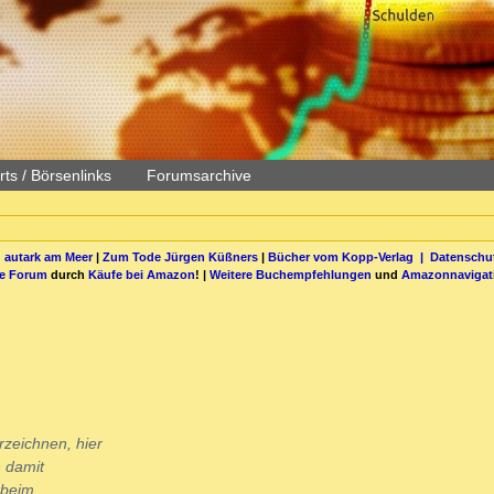
ts / Börsenlinks
Forumsarchive
 autark am Meer
|
Zum Tode Jürgen Küßners
|
Bücher vom Kopp-Verlag |
Datenschut
be Forum
durch
Käufe bei Amazon
! |
Weitere Buchempfehlungen
und
Amazonnavigat
rzeichnen, hier
h damit
 beim