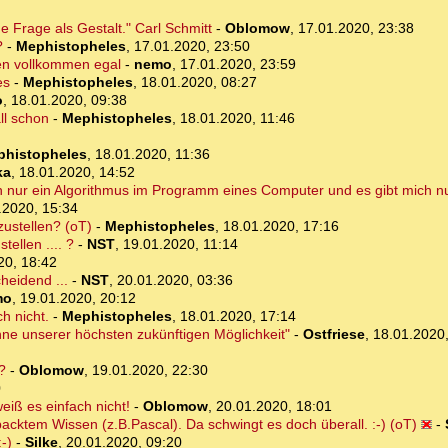
e Frage als Gestalt." Carl Schmitt
-
Oblomow
,
17.01.2020, 23:38
?
-
Mephistopheles
,
17.01.2020, 23:50
gen vollkommen egal
-
nemo
,
17.01.2020, 23:59
es
-
Mephistopheles
,
18.01.2020, 08:27
o
,
18.01.2020, 09:38
ll schon
-
Mephistopheles
,
18.01.2020, 11:46
phistopheles
,
18.01.2020, 11:36
ka
,
18.01.2020, 14:52
ch nur ein Algorithmus im Programm eines Computer und es gibt mich n
.2020, 15:34
zustellen? (oT)
-
Mephistopheles
,
18.01.2020, 17:16
tellen .... ?
-
NST
,
19.01.2020, 11:14
20, 18:42
heidend ...
-
NST
,
20.01.2020, 03:36
mo
,
19.01.2020, 20:12
h nicht.
-
Mephistopheles
,
18.01.2020, 17:14
e unserer höchsten zukünftigen Möglichkeit"
-
Ostfriese
,
18.01.2020,
?
-
Oblomow
,
19.01.2020, 22:30
0
eiß es einfach nicht!
-
Oblomow
,
20.01.2020, 18:01
packtem Wissen (z.B.Pascal). Da schwingt es doch überall. :-) (oT)
-
-)
-
Silke
,
20.01.2020, 09:20