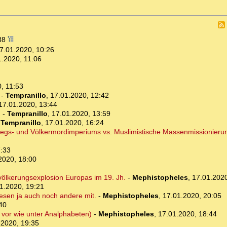
:38
7.01.2020, 10:26
1.2020, 11:06
, 11:53
-
Tempranillo
,
17.01.2020, 12:42
17.01.2020, 13:44
n
-
Tempranillo
,
17.01.2020, 13:59
-
Tempranillo
,
17.01.2020, 16:24
riegs- und Völkermordimperiums vs. Muslimistische Massenmissionieru
7:33
2020, 18:00
völkerungsexplosion Europas im 19. Jh.
-
Mephistopheles
,
17.01.2020
1.2020, 19:21
lesen ja auch noch andere mit.
-
Mephistopheles
,
17.01.2020, 20:05
40
vor wie unter Analphabeten)
-
Mephistopheles
,
17.01.2020, 18:44
.2020, 19:35