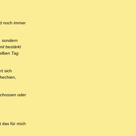
und noch immer
d, sondern
it bestärkt
selben Tag
rt sich
chechien,
schossen oder
t das für mich