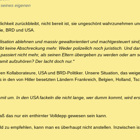
 seines eigenen
klichkeit zurückbleibt, nicht bereit ist, sie ungeschönt wahrzunehmen 
tie, BRD und USA.
vilisation ablehnen und massiv gewaltorientiert und machtgesteuert sin
bt keine Abschreckung mehr. Weder polizeilich noch juristisch. Und dam
 passiert nicht mehr, als seinen Eltern übergeben zu werden oder am 
amit aufzuhören? Der lacht doch nur.*
ren Kollaborateure, USA und BRD-Politiker. Unsere Situation, das weige
s in den von Hitler besetzten Ländern Frankreich, Belgien, Holland, Ts
mit um. In den USA fackeln die nicht lange, wer dumm kommt, wird er
aß das nur ein enthirnter Volldepp gewesen sein kann.
ld zu empfehlen, kann man es überhaupt nicht anstellen. Inzwischen is