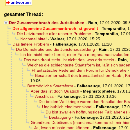
antworten
gesamter Thread:
Der Zusammenbruch des Juristischen
-
Rain
,
17.01.2020, 09
Der allgemeine Zusammenbruch ist gewollt
-
Tempranillo
,
1
Die Letztursache aller unserer Probleme
-
Tempranillo
,
17.0
Nochmal bitte!
-
Weiner
,
17.01.2020, 15:25
Das tiefere Problem
-
Falkenauge
,
17.01.2020, 11:20
Die Demokratie und die Juristenausbildung
-
Rain
,
17.01.2020
Ich bin nicht mehr bereit, einer Fata morgana nachzulaufen
Das was drauf steht, ist nicht das, was drin steckt
-
Rain
,
Welches die schlechteste Staatsform ist, läßt sich sage
Phantastische Rede auf dem Forum für Demokratie
Besatzerherrschaft des transatlantischen Raub-, K
19:06
Bestmögliche Staatsform
-
Falkenauge
,
17.01.2020, 1
Aber das ist doch Quatsch
-
Mephistopheles
,
17.01.
Anschluss
-
Falkenauge
,
17.01.2020, 18:36
Die beiden Weltkriege waren das Resultat der Be
Unglaublich eindimensional
-
Falkenauge
,
17.0
Du bist zwar ein hoffnungsloser Fall; aber es 
Bestätigung
-
Falkenauge
,
17.01.2020, 21:
Grundkurs Debitismus (manchmal komme ich mir hier 
Ja, lesen müsste man können
-
Falkenauge
,
17.01