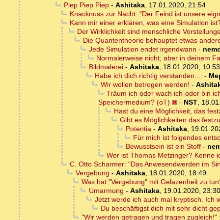
Piep Piep Piep
-
Ashitaka
,
17.01.2020, 21:54
Knacknuss zur Nacht: "Der Feind ist unsere eign
Kann mir einer erklären, was eine Simulation ist
Der Wirklichkeit sind menschliche Vorstellun
Die Quantentheorie behauptet etwas ander
Jede Simulation endet irgendwann
-
nem
Normalerweise nicht; aber in deinem Fa
Bildmalerei
-
Ashitaka
,
18.01.2020, 10:53
Habe ich dich richtig verstanden....
-
Me
Wir wollen betrogen werden!
-
Ashita
Träum ich oder wach ich-oder bin i
Speichermedium? (oT)
-
NST
,
18.01
Hast du eine Möglichkeit, das fest
Gibt es Möglichkeiten das festzus
Potentia
-
Ashitaka
,
19.01.20
Für mich ist folgendes entsc
Bewusstsein ist ein Stoff
-
ne
Wer ist Thomas Metzinger? Kenne ic
C. Otto Scharmer: "Das Anwesendwerden im Sinn
Vergebung
-
Ashitaka
,
18.01.2020, 18:49
Was hat "Vergebung" mit Gelazenheit zu tun
Umarmung
-
Ashitaka
,
19.01.2020, 23:3
Jetzt werde ich auch mal kryptisch. Ich w
Du beschäftigst dich mit sehr dicht ge
"Wir werden getragen und tragen zugleich!" :