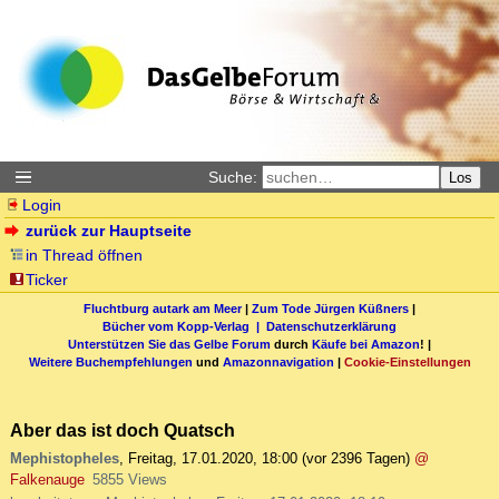
Suche:
Los
Login
zurück zur Hauptseite
in Thread öffnen
Ticker
Fluchtburg autark am Meer
|
Zum Tode Jürgen Küßners
|
Bücher vom Kopp-Verlag |
Datenschutzerklärung
Unterstützen Sie das Gelbe Forum
durch
Käufe bei Amazon
! |
Weitere Buchempfehlungen
und
Amazonnavigation
|
Cookie-Einstellungen
Aber das ist doch Quatsch
Mephistopheles
,
Freitag, 17.01.2020, 18:00
(vor 2396 Tagen)
@
Falkenauge
5855 Views