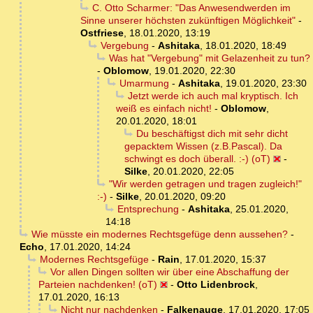
C. Otto Scharmer: "Das Anwesendwerden im
Sinne unserer höchsten zukünftigen Möglichkeit"
-
Ostfriese
,
18.01.2020, 13:19
Vergebung
-
Ashitaka
,
18.01.2020, 18:49
Was hat "Vergebung" mit Gelazenheit zu tun?
-
Oblomow
,
19.01.2020, 22:30
Umarmung
-
Ashitaka
,
19.01.2020, 23:30
Jetzt werde ich auch mal kryptisch. Ich
weiß es einfach nicht!
-
Oblomow
,
20.01.2020, 18:01
Du beschäftigst dich mit sehr dicht
gepacktem Wissen (z.B.Pascal). Da
schwingt es doch überall. :-) (oT)
-
Silke
,
20.01.2020, 22:05
"Wir werden getragen und tragen zugleich!"
:-)
-
Silke
,
20.01.2020, 09:20
Entsprechung
-
Ashitaka
,
25.01.2020,
14:18
Wie müsste ein modernes Rechtsgefüge denn aussehen?
-
Echo
,
17.01.2020, 14:24
Modernes Rechtsgefüge
-
Rain
,
17.01.2020, 15:37
Vor allen Dingen sollten wir über eine Abschaffung der
Parteien nachdenken! (oT)
-
Otto Lidenbrock
,
17.01.2020, 16:13
Nicht nur nachdenken
-
Falkenauge
,
17.01.2020, 17:05