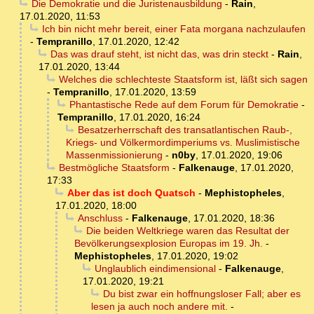
Die Demokratie und die Juristenausbildung
-
Rain
,
17.01.2020, 11:53
Ich bin nicht mehr bereit, einer Fata morgana nachzulaufen
-
Tempranillo
,
17.01.2020, 12:42
Das was drauf steht, ist nicht das, was drin steckt
-
Rain
,
17.01.2020, 13:44
Welches die schlechteste Staatsform ist, läßt sich sagen
-
Tempranillo
,
17.01.2020, 13:59
Phantastische Rede auf dem Forum für Demokratie
-
Tempranillo
,
17.01.2020, 16:24
Besatzerherrschaft des transatlantischen Raub-,
Kriegs- und Völkermordimperiums vs. Muslimistische
Massenmissionierung
-
n0by
,
17.01.2020, 19:06
Bestmögliche Staatsform
-
Falkenauge
,
17.01.2020,
17:33
Aber das ist doch Quatsch
-
Mephistopheles
,
17.01.2020, 18:00
Anschluss
-
Falkenauge
,
17.01.2020, 18:36
Die beiden Weltkriege waren das Resultat der
Bevölkerungsexplosion Europas im 19. Jh.
-
Mephistopheles
,
17.01.2020, 19:02
Unglaublich eindimensional
-
Falkenauge
,
17.01.2020, 19:21
Du bist zwar ein hoffnungsloser Fall; aber es
lesen ja auch noch andere mit.
-