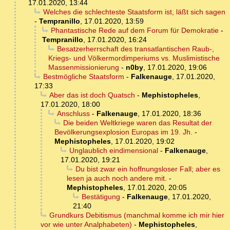
17.01.2020, 13:44
Welches die schlechteste Staatsform ist, läßt sich sagen
-
Tempranillo
,
17.01.2020, 13:59
Phantastische Rede auf dem Forum für Demokratie
-
Tempranillo
,
17.01.2020, 16:24
Besatzerherrschaft des transatlantischen Raub-,
Kriegs- und Völkermordimperiums vs. Muslimistische
Massenmissionierung
-
n0by
,
17.01.2020, 19:06
Bestmögliche Staatsform
-
Falkenauge
,
17.01.2020,
17:33
Aber das ist doch Quatsch
-
Mephistopheles
,
17.01.2020, 18:00
Anschluss
-
Falkenauge
,
17.01.2020, 18:36
Die beiden Weltkriege waren das Resultat der
Bevölkerungsexplosion Europas im 19. Jh.
-
Mephistopheles
,
17.01.2020, 19:02
Unglaublich eindimensional
-
Falkenauge
,
17.01.2020, 19:21
Du bist zwar ein hoffnungsloser Fall; aber es
lesen ja auch noch andere mit.
-
Mephistopheles
,
17.01.2020, 20:05
Bestätigung
-
Falkenauge
,
17.01.2020,
21:40
Grundkurs Debitismus (manchmal komme ich mir hier
vor wie unter Analphabeten)
-
Mephistopheles
,