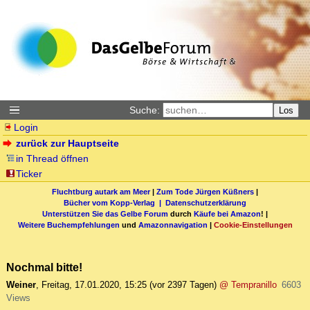
Suche:
Los
Login
zurück zur Hauptseite
in Thread öffnen
Ticker
Fluchtburg autark am Meer
|
Zum Tode Jürgen Küßners
|
Bücher vom Kopp-Verlag |
Datenschutzerklärung
Unterstützen Sie das Gelbe Forum
durch
Käufe bei Amazon
! |
Weitere Buchempfehlungen
und
Amazonnavigation
|
Cookie-Einstellungen
Nochmal bitte!
Weiner
,
Freitag, 17.01.2020, 15:25
(vor 2397 Tagen)
@ Tempranillo
6603
Views