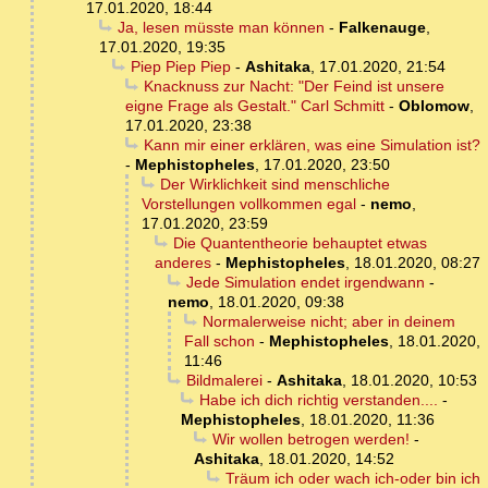
17.01.2020, 18:44
Ja, lesen müsste man können
-
Falkenauge
,
17.01.2020, 19:35
Piep Piep Piep
-
Ashitaka
,
17.01.2020, 21:54
Knacknuss zur Nacht: "Der Feind ist unsere
eigne Frage als Gestalt." Carl Schmitt
-
Oblomow
,
17.01.2020, 23:38
Kann mir einer erklären, was eine Simulation ist?
-
Mephistopheles
,
17.01.2020, 23:50
Der Wirklichkeit sind menschliche
Vorstellungen vollkommen egal
-
nemo
,
17.01.2020, 23:59
Die Quantentheorie behauptet etwas
anderes
-
Mephistopheles
,
18.01.2020, 08:27
Jede Simulation endet irgendwann
-
nemo
,
18.01.2020, 09:38
Normalerweise nicht; aber in deinem
Fall schon
-
Mephistopheles
,
18.01.2020,
11:46
Bildmalerei
-
Ashitaka
,
18.01.2020, 10:53
Habe ich dich richtig verstanden....
-
Mephistopheles
,
18.01.2020, 11:36
Wir wollen betrogen werden!
-
Ashitaka
,
18.01.2020, 14:52
Träum ich oder wach ich-oder bin ich