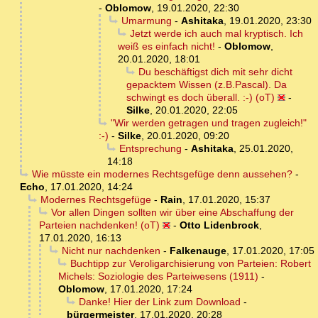
-
Oblomow
,
19.01.2020, 22:30
Umarmung
-
Ashitaka
,
19.01.2020, 23:30
Jetzt werde ich auch mal kryptisch. Ich
weiß es einfach nicht!
-
Oblomow
,
20.01.2020, 18:01
Du beschäftigst dich mit sehr dicht
gepacktem Wissen (z.B.Pascal). Da
schwingt es doch überall. :-) (oT)
-
Silke
,
20.01.2020, 22:05
"Wir werden getragen und tragen zugleich!"
:-)
-
Silke
,
20.01.2020, 09:20
Entsprechung
-
Ashitaka
,
25.01.2020,
14:18
Wie müsste ein modernes Rechtsgefüge denn aussehen?
-
Echo
,
17.01.2020, 14:24
Modernes Rechtsgefüge
-
Rain
,
17.01.2020, 15:37
Vor allen Dingen sollten wir über eine Abschaffung der
Parteien nachdenken! (oT)
-
Otto Lidenbrock
,
17.01.2020, 16:13
Nicht nur nachdenken
-
Falkenauge
,
17.01.2020, 17:05
Buchtipp zur Veroligarchisierung von Parteien: Robert
Michels: Soziologie des Parteiwesens (1911)
-
Oblomow
,
17.01.2020, 17:24
Danke! Hier der Link zum Download
-
bürgermeister
,
17.01.2020, 20:28