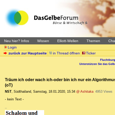
Neu hier? Infos
Wissen
Elliott-Wellen
Themen
Char
Login
zurück zur Hauptseite
in Thread öffnen
Ticker
Fluchtburg
Unterstützen Sie das Gel
Träum ich oder wach ich-oder bin ich nur ein Algorith
(oT)
NST
,
Südthailand
,
Samstag, 18.01.2020, 15:34
@ Ashitaka
4953 Views
- kein Text -
--