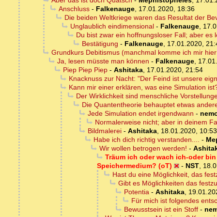
Aber das ist doch Quatsch
-
Mephistopheles
,
17.01.
Anschluss
-
Falkenauge
,
17.01.2020, 18:36
Die beiden Weltkriege waren das Resultat der Be
Unglaublich eindimensional
-
Falkenauge
,
17.0
Du bist zwar ein hoffnungsloser Fall; aber es 
Bestätigung
-
Falkenauge
,
17.01.2020, 21:
Grundkurs Debitismus (manchmal komme ich mir hier 
Ja, lesen müsste man können
-
Falkenauge
,
17.01
Piep Piep Piep
-
Ashitaka
,
17.01.2020, 21:54
Knacknuss zur Nacht: "Der Feind ist unsere eign
Kann mir einer erklären, was eine Simulation ist
Der Wirklichkeit sind menschliche Vorstellun
Die Quantentheorie behauptet etwas ander
Jede Simulation endet irgendwann
-
nem
Normalerweise nicht; aber in deinem Fa
Bildmalerei
-
Ashitaka
,
18.01.2020, 10:53
Habe ich dich richtig verstanden....
-
Me
Wir wollen betrogen werden!
-
Ashita
Träum ich oder wach ich-oder bin
Speichermedium? (oT)
-
NST
,
18.0
Hast du eine Möglichkeit, das fest
Gibt es Möglichkeiten das festzus
Potentia
-
Ashitaka
,
19.01.20
Für mich ist folgendes entsc
Bewusstsein ist ein Stoff
-
ne