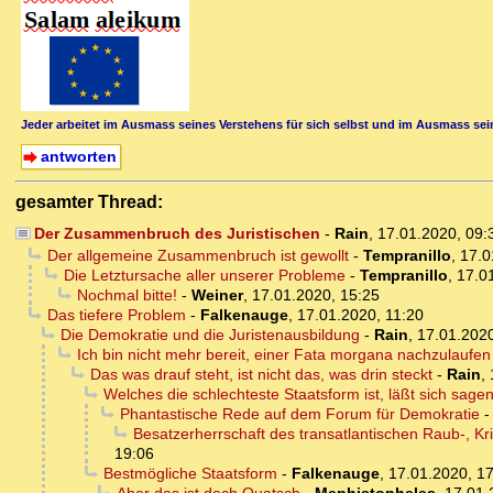
Jeder arbeitet im Ausmass seines Verstehens für sich selbst und im Ausmass sein
antworten
gesamter Thread:
Der Zusammenbruch des Juristischen
-
Rain
,
17.01.2020, 09
Der allgemeine Zusammenbruch ist gewollt
-
Tempranillo
,
17.0
Die Letztursache aller unserer Probleme
-
Tempranillo
,
17.0
Nochmal bitte!
-
Weiner
,
17.01.2020, 15:25
Das tiefere Problem
-
Falkenauge
,
17.01.2020, 11:20
Die Demokratie und die Juristenausbildung
-
Rain
,
17.01.2020
Ich bin nicht mehr bereit, einer Fata morgana nachzulaufen
Das was drauf steht, ist nicht das, was drin steckt
-
Rain
,
Welches die schlechteste Staatsform ist, läßt sich sage
Phantastische Rede auf dem Forum für Demokratie
Besatzerherrschaft des transatlantischen Raub-, K
19:06
Bestmögliche Staatsform
-
Falkenauge
,
17.01.2020, 1