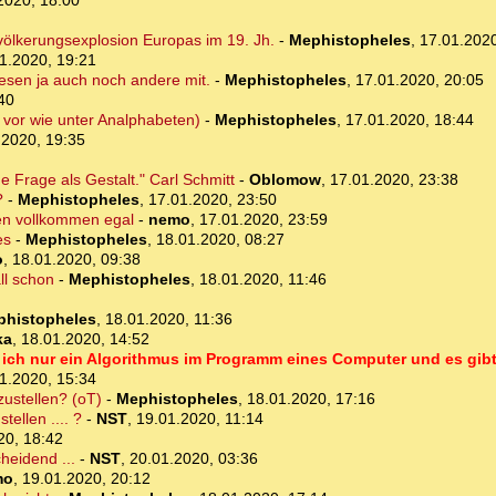
2020, 18:00
völkerungsexplosion Europas im 19. Jh.
-
Mephistopheles
,
17.01.2020
1.2020, 19:21
lesen ja auch noch andere mit.
-
Mephistopheles
,
17.01.2020, 20:05
40
vor wie unter Analphabeten)
-
Mephistopheles
,
17.01.2020, 18:44
.2020, 19:35
e Frage als Gestalt." Carl Schmitt
-
Oblomow
,
17.01.2020, 23:38
?
-
Mephistopheles
,
17.01.2020, 23:50
gen vollkommen egal
-
nemo
,
17.01.2020, 23:59
es
-
Mephistopheles
,
18.01.2020, 08:27
o
,
18.01.2020, 09:38
ll schon
-
Mephistopheles
,
18.01.2020, 11:46
phistopheles
,
18.01.2020, 11:36
ka
,
18.01.2020, 14:52
 ich nur ein Algorithmus im Programm eines Computer und es gibt
1.2020, 15:34
zustellen? (oT)
-
Mephistopheles
,
18.01.2020, 17:16
tellen .... ?
-
NST
,
19.01.2020, 11:14
20, 18:42
heidend ...
-
NST
,
20.01.2020, 03:36
mo
,
19.01.2020, 20:12