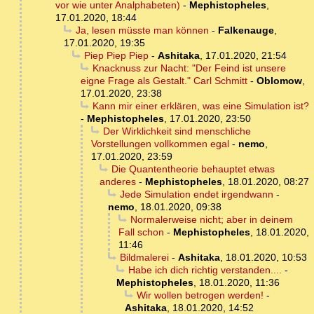
vor wie unter Analphabeten)
-
Mephistopheles
,
17.01.2020, 18:44
Ja, lesen müsste man können
-
Falkenauge
,
17.01.2020, 19:35
Piep Piep Piep
-
Ashitaka
,
17.01.2020, 21:54
Knacknuss zur Nacht: "Der Feind ist unsere
eigne Frage als Gestalt." Carl Schmitt
-
Oblomow
,
17.01.2020, 23:38
Kann mir einer erklären, was eine Simulation ist?
-
Mephistopheles
,
17.01.2020, 23:50
Der Wirklichkeit sind menschliche
Vorstellungen vollkommen egal
-
nemo
,
17.01.2020, 23:59
Die Quantentheorie behauptet etwas
anderes
-
Mephistopheles
,
18.01.2020, 08:27
Jede Simulation endet irgendwann
-
nemo
,
18.01.2020, 09:38
Normalerweise nicht; aber in deinem
Fall schon
-
Mephistopheles
,
18.01.2020,
11:46
Bildmalerei
-
Ashitaka
,
18.01.2020, 10:53
Habe ich dich richtig verstanden....
-
Mephistopheles
,
18.01.2020, 11:36
Wir wollen betrogen werden!
-
Ashitaka
,
18.01.2020, 14:52