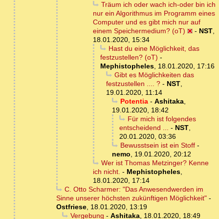
Träum ich oder wach ich-oder bin ich
nur ein Algorithmus im Programm eines
Computer und es gibt mich nur auf
einem Speichermedium? (oT)
-
NST
,
18.01.2020, 15:34
Hast du eine Möglichkeit, das
festzustellen? (oT)
-
Mephistopheles
,
18.01.2020, 17:16
Gibt es Möglichkeiten das
festzustellen .... ?
-
NST
,
19.01.2020, 11:14
Potentia
-
Ashitaka
,
19.01.2020, 18:42
Für mich ist folgendes
entscheidend ...
-
NST
,
20.01.2020, 03:36
Bewusstsein ist ein Stoff
-
nemo
,
19.01.2020, 20:12
Wer ist Thomas Metzinger? Kenne
ich nicht.
-
Mephistopheles
,
18.01.2020, 17:14
C. Otto Scharmer: "Das Anwesendwerden im
Sinne unserer höchsten zukünftigen Möglichkeit"
-
Ostfriese
,
18.01.2020, 13:19
Vergebung
-
Ashitaka
,
18.01.2020, 18:49