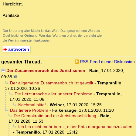
Herzlichst,
Ashitaka
--
Der Ursprung aller Macht ist das Wort. Das gesprochene Wort als
Quell jeglicher Ordnung. Wer das Wort neu ordnet, der versteht wie
die Welt im Innersten funktioniert.
antworten
gesamter Thread:
RSS-Feed dieser Diskussion
Der Zusammenbruch des Juristischen
-
Rain
,
17.01.2020,
09:38
Der allgemeine Zusammenbruch ist gewollt
-
Tempranillo
,
17.01.2020, 10:26
Die Letztursache aller unserer Probleme
-
Tempranillo
,
17.01.2020, 11:06
Nochmal bitte!
-
Weiner
,
17.01.2020, 15:25
Das tiefere Problem
-
Falkenauge
,
17.01.2020, 11:20
Die Demokratie und die Juristenausbildung
-
Rain
,
17.01.2020, 11:53
Ich bin nicht mehr bereit, einer Fata morgana nachzulaufen
-
Tempranillo
,
17.01.2020, 12:42