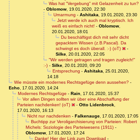
Was hat "Vergebung" mit Gelazenheit zu tun?
-
Oblomow
,
19.01.2020, 22:30
Umarmung
-
Ashitaka
,
19.01.2020, 23:30
Jetzt werde ich auch mal kryptisch. Ich
weiß es einfach nicht!
-
Oblomow
,
20.01.2020, 18:01
Du beschäftigst dich mit sehr dicht
gepacktem Wissen (z.B.Pascal). Da
schwingt es doch überall. :-) (oT)
-
Silke
,
20.01.2020, 22:05
"Wir werden getragen und tragen zugleich!"
:-)
-
Silke
,
20.01.2020, 09:20
Entsprechung
-
Ashitaka
,
25.01.2020,
14:18
Wie müsste ein modernes Rechtsgefüge denn aussehen?
-
Echo
,
17.01.2020, 14:24
Modernes Rechtsgefüge
-
Rain
,
17.01.2020, 15:37
Vor allen Dingen sollten wir über eine Abschaffung der
Parteien nachdenken! (oT)
-
Otto Lidenbrock
,
17.01.2020, 16:13
Nicht nur nachdenken
-
Falkenauge
,
17.01.2020, 17:05
Buchtipp zur Veroligarchisierung von Parteien: Robert
Michels: Soziologie des Parteiwesens (1911)
-
Oblomow
,
17.01.2020, 17:24
Danke! Hier der Link zum Download
-