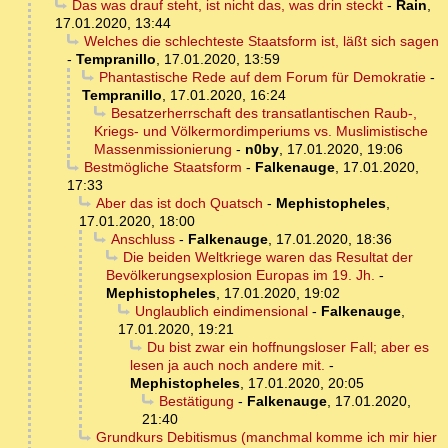
Das was drauf steht, ist nicht das, was drin steckt
-
Rain
,
17.01.2020, 13:44
Welches die schlechteste Staatsform ist, läßt sich sagen
-
Tempranillo
,
17.01.2020, 13:59
Phantastische Rede auf dem Forum für Demokratie
-
Tempranillo
,
17.01.2020, 16:24
Besatzerherrschaft des transatlantischen Raub-,
Kriegs- und Völkermordimperiums vs. Muslimistische
Massenmissionierung
-
n0by
,
17.01.2020, 19:06
Bestmögliche Staatsform
-
Falkenauge
,
17.01.2020,
17:33
Aber das ist doch Quatsch
-
Mephistopheles
,
17.01.2020, 18:00
Anschluss
-
Falkenauge
,
17.01.2020, 18:36
Die beiden Weltkriege waren das Resultat der
Bevölkerungsexplosion Europas im 19. Jh.
-
Mephistopheles
,
17.01.2020, 19:02
Unglaublich eindimensional
-
Falkenauge
,
17.01.2020, 19:21
Du bist zwar ein hoffnungsloser Fall; aber es
lesen ja auch noch andere mit.
-
Mephistopheles
,
17.01.2020, 20:05
Bestätigung
-
Falkenauge
,
17.01.2020,
21:40
Grundkurs Debitismus (manchmal komme ich mir hier