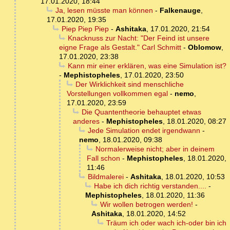
17.01.2020, 18:44
Ja, lesen müsste man können
-
Falkenauge
,
17.01.2020, 19:35
Piep Piep Piep
-
Ashitaka
,
17.01.2020, 21:54
Knacknuss zur Nacht: "Der Feind ist unsere
eigne Frage als Gestalt." Carl Schmitt
-
Oblomow
,
17.01.2020, 23:38
Kann mir einer erklären, was eine Simulation ist?
-
Mephistopheles
,
17.01.2020, 23:50
Der Wirklichkeit sind menschliche
Vorstellungen vollkommen egal
-
nemo
,
17.01.2020, 23:59
Die Quantentheorie behauptet etwas
anderes
-
Mephistopheles
,
18.01.2020, 08:27
Jede Simulation endet irgendwann
-
nemo
,
18.01.2020, 09:38
Normalerweise nicht; aber in deinem
Fall schon
-
Mephistopheles
,
18.01.2020,
11:46
Bildmalerei
-
Ashitaka
,
18.01.2020, 10:53
Habe ich dich richtig verstanden....
-
Mephistopheles
,
18.01.2020, 11:36
Wir wollen betrogen werden!
-
Ashitaka
,
18.01.2020, 14:52
Träum ich oder wach ich-oder bin ich