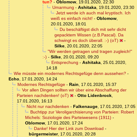
tun?
-
Oblomow
,
19.01.2020, 22:30
Umarmung
-
Ashitaka
,
19.01.2020, 23:30
Jetzt werde ich auch mal kryptisch. Ich
weiß es einfach nicht!
-
Oblomow
,
20.01.2020, 18:01
Du beschäftigst dich mit sehr dicht
gepacktem Wissen (z.B.Pascal). Da
schwingt es doch überall. :-) (oT)
-
Silke
,
20.01.2020, 22:05
"Wir werden getragen und tragen zugleich!"
:-)
-
Silke
,
20.01.2020, 09:20
Entsprechung
-
Ashitaka
,
25.01.2020,
14:18
Wie müsste ein modernes Rechtsgefüge denn aussehen?
-
Echo
,
17.01.2020, 14:24
Modernes Rechtsgefüge
-
Rain
,
17.01.2020, 15:37
Vor allen Dingen sollten wir über eine Abschaffung der
Parteien nachdenken! (oT)
-
Otto Lidenbrock
,
17.01.2020, 16:13
Nicht nur nachdenken
-
Falkenauge
,
17.01.2020, 17:05
Buchtipp zur Veroligarchisierung von Parteien: Robert
Michels: Soziologie des Parteiwesens (1911)
-
Oblomow
,
17.01.2020, 17:24
Danke! Hier der Link zum Download
-
bürgermeister
,
17.01.2020, 20:28