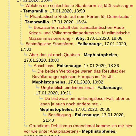
17.01.2020, 13:44
Welches die schlechteste Staatsform ist, läßt sich sagen
-
Tempranillo
,
17.01.2020, 13:59
Phantastische Rede auf dem Forum für Demokratie
-
Tempranillo
,
17.01.2020, 16:24
Besatzerherrschaft des transatlantischen Raub-,
Kriegs- und Völkermordimperiums vs. Muslimistische
Massenmissionierung
-
n0by
,
17.01.2020, 19:06
Bestmögliche Staatsform
-
Falkenauge
,
17.01.2020,
17:33
Aber das ist doch Quatsch
-
Mephistopheles
,
17.01.2020, 18:00
Anschluss
-
Falkenauge
,
17.01.2020, 18:36
Die beiden Weltkriege waren das Resultat der
Bevölkerungsexplosion Europas im 19. Jh.
-
Mephistopheles
,
17.01.2020, 19:02
Unglaublich eindimensional
-
Falkenauge
,
17.01.2020, 19:21
Du bist zwar ein hoffnungsloser Fall; aber es
lesen ja auch noch andere mit.
-
Mephistopheles
,
17.01.2020, 20:05
Bestätigung
-
Falkenauge
,
17.01.2020,
21:40
Grundkurs Debitismus (manchmal komme ich mir hier
vor wie unter Analphabeten)
-
Mephistopheles
,