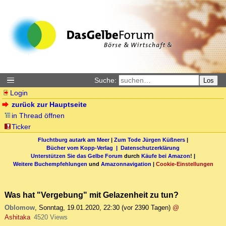
Suche:
Los
Login
zurück zur Hauptseite
in Thread öffnen
Ticker
Fluchtburg autark am Meer
|
Zum Tode Jürgen Küßners
|
Bücher vom Kopp-Verlag |
Datenschutzerklärung
Unterstützen Sie das Gelbe Forum
durch
Käufe bei Amazon
! |
Weitere Buchempfehlungen
und
Amazonnavigation
|
Cookie-Einstellungen
Was hat "Vergebung" mit Gelazenheit zu tun?
Oblomow
,
Sonntag, 19.01.2020, 22:30
(vor 2390 Tagen)
@
Ashitaka
4520 Views