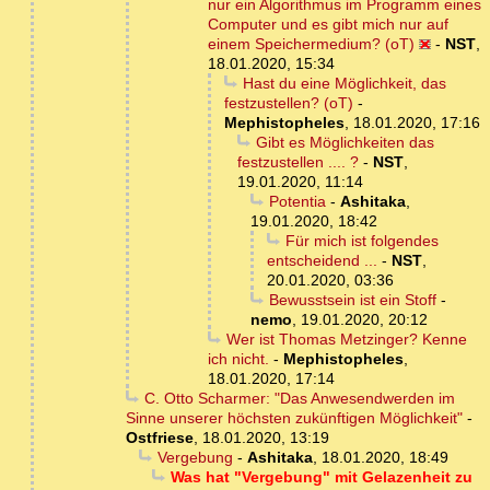
nur ein Algorithmus im Programm eines
Computer und es gibt mich nur auf
einem Speichermedium? (oT)
-
NST
,
18.01.2020, 15:34
Hast du eine Möglichkeit, das
festzustellen? (oT)
-
Mephistopheles
,
18.01.2020, 17:16
Gibt es Möglichkeiten das
festzustellen .... ?
-
NST
,
19.01.2020, 11:14
Potentia
-
Ashitaka
,
19.01.2020, 18:42
Für mich ist folgendes
entscheidend ...
-
NST
,
20.01.2020, 03:36
Bewusstsein ist ein Stoff
-
nemo
,
19.01.2020, 20:12
Wer ist Thomas Metzinger? Kenne
ich nicht.
-
Mephistopheles
,
18.01.2020, 17:14
C. Otto Scharmer: "Das Anwesendwerden im
Sinne unserer höchsten zukünftigen Möglichkeit"
-
Ostfriese
,
18.01.2020, 13:19
Vergebung
-
Ashitaka
,
18.01.2020, 18:49
Was hat "Vergebung" mit Gelazenheit zu