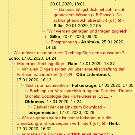
20.01.2020, 18:01
Du beschäftigst dich mit sehr dicht
gepacktem Wissen (z.B.Pascal). Da
schwingt es doch überall. :-) (oT)
-
Silke
,
20.01.2020, 22:05
"Wir werden getragen und tragen zugleich!"
:-)
-
Silke
,
20.01.2020, 09:20
Entsprechung
-
Ashitaka
,
25.01.2020,
14:18
Wie müsste ein modernes Rechtsgefüge denn aussehen?
-
Echo
,
17.01.2020, 14:24
Modernes Rechtsgefüge
-
Rain
,
17.01.2020, 15:37
Vor allen Dingen sollten wir über eine Abschaffung der
Parteien nachdenken! (oT)
-
Otto Lidenbrock
,
17.01.2020, 16:13
Nicht nur nachdenken
-
Falkenauge
,
17.01.2020, 17:05
Buchtipp zur Veroligarchisierung von Parteien: Robert
Michels: Soziologie des Parteiwesens (1911)
-
Oblomow
,
17.01.2020, 17:24
Danke! Hier der Link zum Download
-
bürgermeister
,
17.01.2020, 20:28
Wie es gehen würde ist längst bekannt, nur die
Umsetzung wird konsequent verhindert (oT)
-
Herb
,
17.01.2020, 16:32
Vorgaben für Politiker - wirklich ernst gemeint?
-