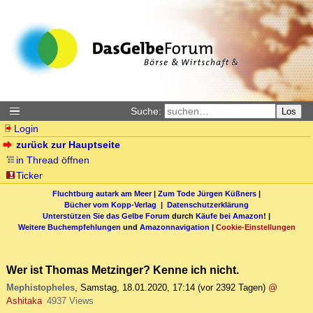
Suche:
Los
Login
zurück zur Hauptseite
in Thread öffnen
Ticker
Fluchtburg autark am Meer
|
Zum Tode Jürgen Küßners
|
Bücher vom Kopp-Verlag |
Datenschutzerklärung
Unterstützen Sie das Gelbe Forum
durch
Käufe bei Amazon
! |
Weitere Buchempfehlungen
und
Amazonnavigation
|
Cookie-Einstellungen
Wer ist Thomas Metzinger? Kenne ich nicht.
Mephistopheles
,
Samstag, 18.01.2020, 17:14
(vor 2392 Tagen)
@
Ashitaka
4937 Views