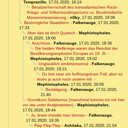
Tempranillo
,
17.01.2020, 16:24
Besatzerherrschaft des transatlantischen Raub-,
Kriegs- und Völkermordimperiums vs. Muslimistische
Massenmissionierung
-
n0by
,
17.01.2020, 19:06
Bestmögliche Staatsform
-
Falkenauge
,
17.01.2020,
17:33
Aber das ist doch Quatsch
-
Mephistopheles
,
17.01.2020, 18:00
Anschluss
-
Falkenauge
,
17.01.2020, 18:36
Die beiden Weltkriege waren das Resultat der
Bevölkerungsexplosion Europas im 19. Jh.
-
Mephistopheles
,
17.01.2020, 19:02
Unglaublich eindimensional
-
Falkenauge
,
17.01.2020, 19:21
Du bist zwar ein hoffnungsloser Fall; aber es
lesen ja auch noch andere mit.
-
Mephistopheles
,
17.01.2020, 20:05
Bestätigung
-
Falkenauge
,
17.01.2020,
21:40
Grundkurs Debitismus (manchmal komme ich mir hier
vor wie unter Analphabeten)
-
Mephistopheles
,
17.01.2020, 18:44
Ja, lesen müsste man können
-
Falkenauge
,
17.01.2020, 19:35
Piep Piep Piep
-
Ashitaka
,
17.01.2020, 21:54