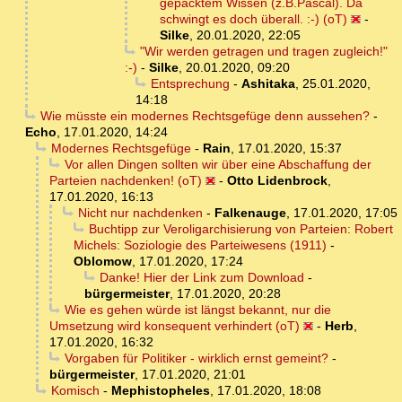
gepacktem Wissen (z.B.Pascal). Da
schwingt es doch überall. :-) (oT)
-
Silke
,
20.01.2020, 22:05
"Wir werden getragen und tragen zugleich!"
:-)
-
Silke
,
20.01.2020, 09:20
Entsprechung
-
Ashitaka
,
25.01.2020,
14:18
Wie müsste ein modernes Rechtsgefüge denn aussehen?
-
Echo
,
17.01.2020, 14:24
Modernes Rechtsgefüge
-
Rain
,
17.01.2020, 15:37
Vor allen Dingen sollten wir über eine Abschaffung der
Parteien nachdenken! (oT)
-
Otto Lidenbrock
,
17.01.2020, 16:13
Nicht nur nachdenken
-
Falkenauge
,
17.01.2020, 17:05
Buchtipp zur Veroligarchisierung von Parteien: Robert
Michels: Soziologie des Parteiwesens (1911)
-
Oblomow
,
17.01.2020, 17:24
Danke! Hier der Link zum Download
-
bürgermeister
,
17.01.2020, 20:28
Wie es gehen würde ist längst bekannt, nur die
Umsetzung wird konsequent verhindert (oT)
-
Herb
,
17.01.2020, 16:32
Vorgaben für Politiker - wirklich ernst gemeint?
-
bürgermeister
,
17.01.2020, 21:01
Komisch
-
Mephistopheles
,
17.01.2020, 18:08