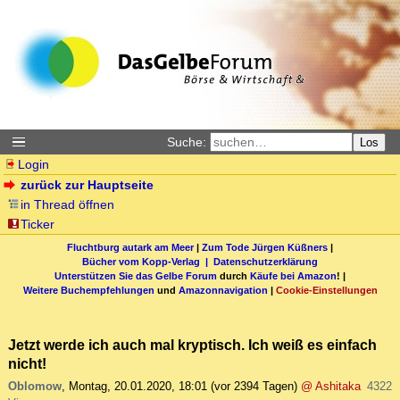
Suche:
Los
Login
zurück zur Hauptseite
in Thread öffnen
Ticker
Fluchtburg autark am Meer
|
Zum Tode Jürgen Küßners
|
Bücher vom Kopp-Verlag |
Datenschutzerklärung
Unterstützen Sie das Gelbe Forum
durch
Käufe bei Amazon
! |
Weitere Buchempfehlungen
und
Amazonnavigation
|
Cookie-Einstellungen
Jetzt werde ich auch mal kryptisch. Ich weiß es einfach
nicht!
Oblomow
,
Montag, 20.01.2020, 18:01
(vor 2394 Tagen)
@ Ashitaka
4322