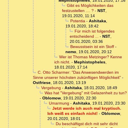
Mephistopheles
,
18.01.2020, 17:16
Gibt es Möglichkeiten das
festzustellen .... ?
-
NST
,
19.01.2020, 11:14
Potentia
-
Ashitaka
,
19.01.2020, 18:42
Für mich ist folgendes
entscheidend ...
-
NST
,
20.01.2020, 03:36
Bewusstsein ist ein Stoff
-
nemo
,
19.01.2020, 20:12
Wer ist Thomas Metzinger? Kenne
ich nicht.
-
Mephistopheles
,
18.01.2020, 17:14
C. Otto Scharmer: "Das Anwesendwerden im
Sinne unserer höchsten zukünftigen Möglichkeit"
-
Ostfriese
,
18.01.2020, 13:19
Vergebung
-
Ashitaka
,
18.01.2020, 18:49
Was hat "Vergebung" mit Gelazenheit zu tun?
-
Oblomow
,
19.01.2020, 22:30
Umarmung
-
Ashitaka
,
19.01.2020, 23:30
Jetzt werde ich auch mal kryptisch.
Ich weiß es einfach nicht!
-
Oblomow
,
20.01.2020, 18:01
Du beschäftigst dich mit sehr dicht