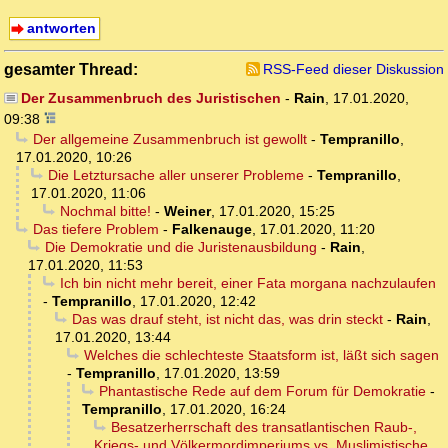
antworten
gesamter Thread:
RSS-Feed dieser Diskussion
Der Zusammenbruch des Juristischen
-
Rain
,
17.01.2020,
09:38
Der allgemeine Zusammenbruch ist gewollt
-
Tempranillo
,
17.01.2020, 10:26
Die Letztursache aller unserer Probleme
-
Tempranillo
,
17.01.2020, 11:06
Nochmal bitte!
-
Weiner
,
17.01.2020, 15:25
Das tiefere Problem
-
Falkenauge
,
17.01.2020, 11:20
Die Demokratie und die Juristenausbildung
-
Rain
,
17.01.2020, 11:53
Ich bin nicht mehr bereit, einer Fata morgana nachzulaufen
-
Tempranillo
,
17.01.2020, 12:42
Das was drauf steht, ist nicht das, was drin steckt
-
Rain
,
17.01.2020, 13:44
Welches die schlechteste Staatsform ist, läßt sich sagen
-
Tempranillo
,
17.01.2020, 13:59
Phantastische Rede auf dem Forum für Demokratie
-
Tempranillo
,
17.01.2020, 16:24
Besatzerherrschaft des transatlantischen Raub-,
Kriegs- und Völkermordimperiums vs. Muslimistische