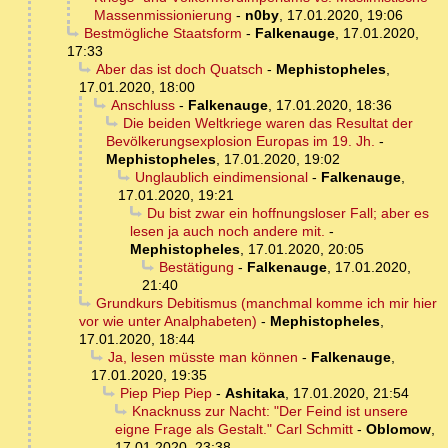
Massenmissionierung
-
n0by
,
17.01.2020, 19:06
Bestmögliche Staatsform
-
Falkenauge
,
17.01.2020,
17:33
Aber das ist doch Quatsch
-
Mephistopheles
,
17.01.2020, 18:00
Anschluss
-
Falkenauge
,
17.01.2020, 18:36
Die beiden Weltkriege waren das Resultat der
Bevölkerungsexplosion Europas im 19. Jh.
-
Mephistopheles
,
17.01.2020, 19:02
Unglaublich eindimensional
-
Falkenauge
,
17.01.2020, 19:21
Du bist zwar ein hoffnungsloser Fall; aber es
lesen ja auch noch andere mit.
-
Mephistopheles
,
17.01.2020, 20:05
Bestätigung
-
Falkenauge
,
17.01.2020,
21:40
Grundkurs Debitismus (manchmal komme ich mir hier
vor wie unter Analphabeten)
-
Mephistopheles
,
17.01.2020, 18:44
Ja, lesen müsste man können
-
Falkenauge
,
17.01.2020, 19:35
Piep Piep Piep
-
Ashitaka
,
17.01.2020, 21:54
Knacknuss zur Nacht: "Der Feind ist unsere
eigne Frage als Gestalt." Carl Schmitt
-
Oblomow
,
17.01.2020, 23:38