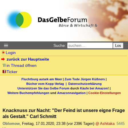
Suche:
Los
Login
zurück zur Hauptseite
in Thread öffnen
Ticker
Fluchtburg autark am Meer
|
Zum Tode Jürgen Küßners
|
Bücher vom Kopp-Verlag |
Datenschutzerklärung
Unterstützen Sie das Gelbe Forum
durch
Käufe bei Amazon
! |
Weitere Buchempfehlungen
und
Amazonnavigation
|
Cookie-Einstellungen
Knacknuss zur Nacht: "Der Feind ist unsere eigne Frage
als Gestalt." Carl Schmitt
Oblomow
,
Freitag, 17.01.2020, 23:38
(vor 2396 Tagen)
@ Ashitaka
5445