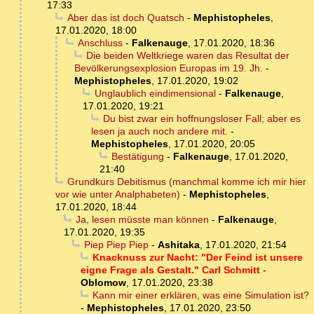
17:33
Aber das ist doch Quatsch
-
Mephistopheles
,
17.01.2020, 18:00
Anschluss
-
Falkenauge
,
17.01.2020, 18:36
Die beiden Weltkriege waren das Resultat der
Bevölkerungsexplosion Europas im 19. Jh.
-
Mephistopheles
,
17.01.2020, 19:02
Unglaublich eindimensional
-
Falkenauge
,
17.01.2020, 19:21
Du bist zwar ein hoffnungsloser Fall; aber es
lesen ja auch noch andere mit.
-
Mephistopheles
,
17.01.2020, 20:05
Bestätigung
-
Falkenauge
,
17.01.2020,
21:40
Grundkurs Debitismus (manchmal komme ich mir hier
vor wie unter Analphabeten)
-
Mephistopheles
,
17.01.2020, 18:44
Ja, lesen müsste man können
-
Falkenauge
,
17.01.2020, 19:35
Piep Piep Piep
-
Ashitaka
,
17.01.2020, 21:54
Knacknuss zur Nacht: "Der Feind ist unsere
eigne Frage als Gestalt." Carl Schmitt
-
Oblomow
,
17.01.2020, 23:38
Kann mir einer erklären, was eine Simulation ist?
-
Mephistopheles
,
17.01.2020, 23:50