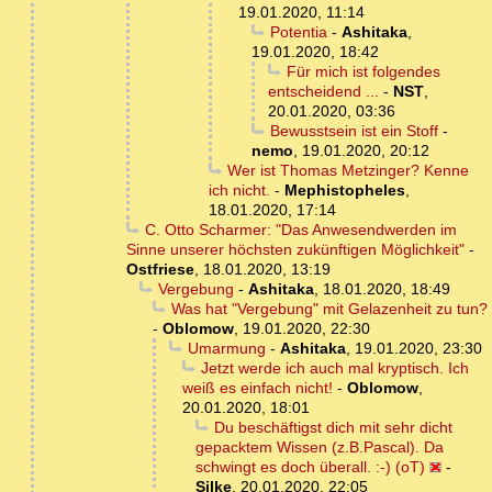
19.01.2020, 11:14
Potentia
-
Ashitaka
,
19.01.2020, 18:42
Für mich ist folgendes
entscheidend ...
-
NST
,
20.01.2020, 03:36
Bewusstsein ist ein Stoff
-
nemo
,
19.01.2020, 20:12
Wer ist Thomas Metzinger? Kenne
ich nicht.
-
Mephistopheles
,
18.01.2020, 17:14
C. Otto Scharmer: "Das Anwesendwerden im
Sinne unserer höchsten zukünftigen Möglichkeit"
-
Ostfriese
,
18.01.2020, 13:19
Vergebung
-
Ashitaka
,
18.01.2020, 18:49
Was hat "Vergebung" mit Gelazenheit zu tun?
-
Oblomow
,
19.01.2020, 22:30
Umarmung
-
Ashitaka
,
19.01.2020, 23:30
Jetzt werde ich auch mal kryptisch. Ich
weiß es einfach nicht!
-
Oblomow
,
20.01.2020, 18:01
Du beschäftigst dich mit sehr dicht
gepacktem Wissen (z.B.Pascal). Da
schwingt es doch überall. :-) (oT)
-
Silke
,
20.01.2020, 22:05