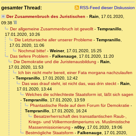
gesamter Thread:
RSS-Feed dieser Diskussion
Der Zusammenbruch des Juristischen
-
Rain
,
17.01.2020,
09:38
Der allgemeine Zusammenbruch ist gewollt
-
Tempranillo
,
17.01.2020, 10:26
Die Letztursache aller unserer Probleme
-
Tempranillo
,
17.01.2020, 11:06
Nochmal bitte!
-
Weiner
,
17.01.2020, 15:25
Das tiefere Problem
-
Falkenauge
,
17.01.2020, 11:20
Die Demokratie und die Juristenausbildung
-
Rain
,
17.01.2020, 11:53
Ich bin nicht mehr bereit, einer Fata morgana nachzulaufen
-
Tempranillo
,
17.01.2020, 12:42
Das was drauf steht, ist nicht das, was drin steckt
-
Rain
,
17.01.2020, 13:44
Welches die schlechteste Staatsform ist, läßt sich sagen
-
Tempranillo
,
17.01.2020, 13:59
Phantastische Rede auf dem Forum für Demokratie
-
Tempranillo
,
17.01.2020, 16:24
Besatzerherrschaft des transatlantischen Raub-,
Kriegs- und Völkermordimperiums vs. Muslimistische
Massenmissionierung
-
n0by
,
17.01.2020, 19:06
Bestmögliche Staatsform
-
Falkenauge
,
17.01.2020,