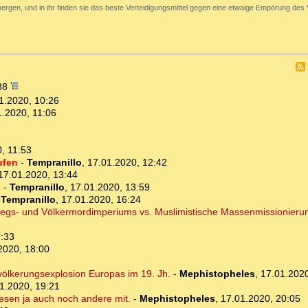
ergen, und in ihr finden sie das beste Verteidigungsmittel gegen eine etwaige Empörung des 
:38
1.2020, 10:26
1.2020, 11:06
, 11:53
ufen
-
Tempranillo
,
17.01.2020, 12:42
17.01.2020, 13:44
n
-
Tempranillo
,
17.01.2020, 13:59
-
Tempranillo
,
17.01.2020, 16:24
riegs- und Völkermordimperiums vs. Muslimistische Massenmissionieru
7:33
2020, 18:00
völkerungsexplosion Europas im 19. Jh.
-
Mephistopheles
,
17.01.2020
1.2020, 19:21
lesen ja auch noch andere mit.
-
Mephistopheles
,
17.01.2020, 20:05