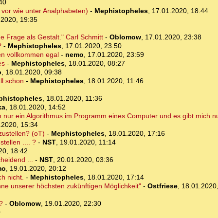
40
vor wie unter Analphabeten)
-
Mephistopheles
,
17.01.2020, 18:44
.2020, 19:35
e Frage als Gestalt." Carl Schmitt
-
Oblomow
,
17.01.2020, 23:38
?
-
Mephistopheles
,
17.01.2020, 23:50
gen vollkommen egal
-
nemo
,
17.01.2020, 23:59
es
-
Mephistopheles
,
18.01.2020, 08:27
o
,
18.01.2020, 09:38
ll schon
-
Mephistopheles
,
18.01.2020, 11:46
phistopheles
,
18.01.2020, 11:36
ka
,
18.01.2020, 14:52
ch nur ein Algorithmus im Programm eines Computer und es gibt mich n
.2020, 15:34
zustellen? (oT)
-
Mephistopheles
,
18.01.2020, 17:16
tellen .... ?
-
NST
,
19.01.2020, 11:14
20, 18:42
heidend ...
-
NST
,
20.01.2020, 03:36
mo
,
19.01.2020, 20:12
h nicht.
-
Mephistopheles
,
18.01.2020, 17:14
e unserer höchsten zukünftigen Möglichkeit"
-
Ostfriese
,
18.01.2020,
?
-
Oblomow
,
19.01.2020, 22:30
0