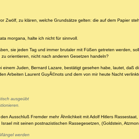
 vor Zwölf, zu klären, welche Grundsätze gelten: die auf dem Papier st
 morgana, halte ich nicht für sinnvoll.
en, sie jeden Tag und immer brutaler mit Füßen getreten werden, sol
n zu orientieren, nicht nach anderen Gesetzen handeln?
i einem Juden, Bernard Lazare, bestätigt gesehen habe, lautet, daß d
n Arbeiten Laurent GuyÃ©nots und dem von mir heute Nacht verlinkte
atisch ausgeübt
ktionieren.
h den Ausschluß Fremder mehr Ähnlichkeit mit Adolf Hitlers Rassestaat,
srael mit seinen postnazistischen Rassegesetzen, (Goldstein, Atzmon
e Mängel werden