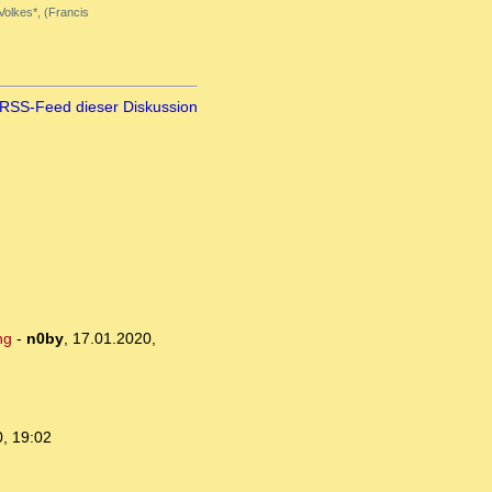
Volkes*, (Francis
RSS-Feed dieser Diskussion
ng
-
n0by
,
17.01.2020,
, 19:02