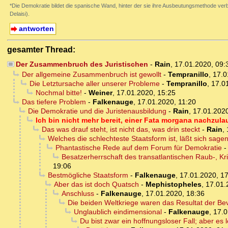
*Die Demokratie bildet die spanische Wand, hinter der sie ihre Ausbeutungsmethode verb
Delaisi).
antworten
gesamter Thread:
Der Zusammenbruch des Juristischen
-
Rain
,
17.01.2020, 09
Der allgemeine Zusammenbruch ist gewollt
-
Tempranillo
,
17.0
Die Letztursache aller unserer Probleme
-
Tempranillo
,
17.0
Nochmal bitte!
-
Weiner
,
17.01.2020, 15:25
Das tiefere Problem
-
Falkenauge
,
17.01.2020, 11:20
Die Demokratie und die Juristenausbildung
-
Rain
,
17.01.2020
Ich bin nicht mehr bereit, einer Fata morgana nachzula
Das was drauf steht, ist nicht das, was drin steckt
-
Rain
,
Welches die schlechteste Staatsform ist, läßt sich sage
Phantastische Rede auf dem Forum für Demokratie
Besatzerherrschaft des transatlantischen Raub-, K
19:06
Bestmögliche Staatsform
-
Falkenauge
,
17.01.2020, 1
Aber das ist doch Quatsch
-
Mephistopheles
,
17.01.
Anschluss
-
Falkenauge
,
17.01.2020, 18:36
Die beiden Weltkriege waren das Resultat der Be
Unglaublich eindimensional
-
Falkenauge
,
17.0
Du bist zwar ein hoffnungsloser Fall; aber es 