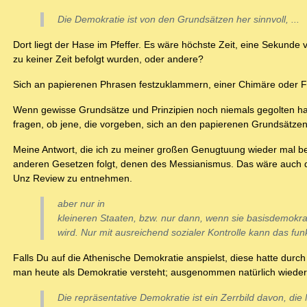
Die Demokratie ist von den Grundsätzen her sinnvoll, ...
Dort liegt der Hase im Pfeffer. Es wäre höchste Zeit, eine Sekunde
zu keiner Zeit befolgt wurden, oder andere?
Sich an papierenen Phrasen festzuklammern, einer Chimäre oder Fata
Wenn gewisse Grundsätze und Prinzipien noch niemals gegolten hab
fragen, ob jene, die vorgeben, sich an den papierenen Grundsätze
Meine Antwort, die ich zu meiner großen Genugtuung wieder mal be
anderen Gesetzen folgt, denen des Messianismus. Das wäre auch de
Unz Review zu entnehmen.
aber nur in
kleineren Staaten, bzw. nur dann, wenn sie basisdemokr
wird. Nur mit ausreichend sozialer Kontrolle kann das fun
Falls Du auf die Athenische Demokratie anspielst, diese hatte durc
man heute als Demokratie versteht; ausgenommen natürlich wieder I
Die repräsentative Demokratie ist ein Zerrbild davon, di