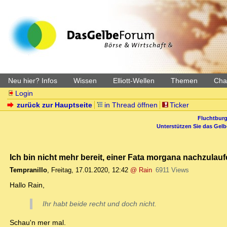
Neu hier? Infos
Wissen
Elliott-Wellen
Themen
Char
Login
zurück zur Hauptseite
in Thread öffnen
Ticker
Fluchtburg
Unterstützen Sie das Gel
Ich bin nicht mehr bereit, einer Fata morgana nachzulau
Tempranillo
,
Freitag, 17.01.2020, 12:42
@ Rain
6911 Views
Hallo Rain,
Ihr habt beide recht und doch nicht.
Schau'n mer mal.