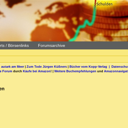
ts / Börsenlinks
Forumsarchive
 autark am Meer
|
Zum Tode Jürgen Küßners
|
Bücher vom Kopp-Verlag |
Datenschut
be Forum
durch
Käufe bei Amazon
! |
Weitere Buchempfehlungen
und
Amazonnavigat
fen