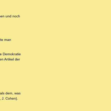
ehen und noch
lte man
ie Demokratie
n Artikel der
 als dem, was
, J. Cohen).