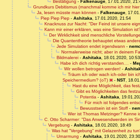
Bestätigung
-
Falkenauge
,
17.01.2020, 21:
Grundkurs Debitismus (manchmal komme ich mir hier 
Ja, lesen müsste man können
-
Falkenauge
,
17.01
Piep Piep Piep
-
Ashitaka
,
17.01.2020, 21:54
Knacknuss zur Nacht: "Der Feind ist unsere eign
Kann mir einer erklären, was eine Simulation ist
Der Wirklichkeit sind menschliche Vorstellun
Die Quantentheorie behauptet etwas ander
Jede Simulation endet irgendwann
-
nem
Normalerweise nicht; aber in deinem Fa
Bildmalerei
-
Ashitaka
,
18.01.2020, 10:53
Habe ich dich richtig verstanden....
-
Me
Wir wollen betrogen werden!
-
Ashita
Träum ich oder wach ich-oder bin i
Speichermedium? (oT)
-
NST
,
18.01
Hast du eine Möglichkeit, das fest
Gibt es Möglichkeiten das festzus
Potentia
-
Ashitaka
,
19.01.20
Für mich ist folgendes entsc
Bewusstsein ist ein Stoff
-
ne
Wer ist Thomas Metzinger? Kenne ic
C. Otto Scharmer: "Das Anwesendwerden im Sinn
Vergebung
-
Ashitaka
,
18.01.2020, 18:49
Was hat "Vergebung" mit Gelazenheit zu tun
Umarmung
-
Ashitaka
,
19.01.2020, 23:3