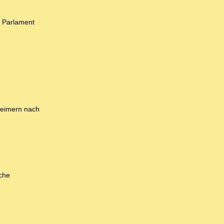
n Parlament
lleimern nach
sche