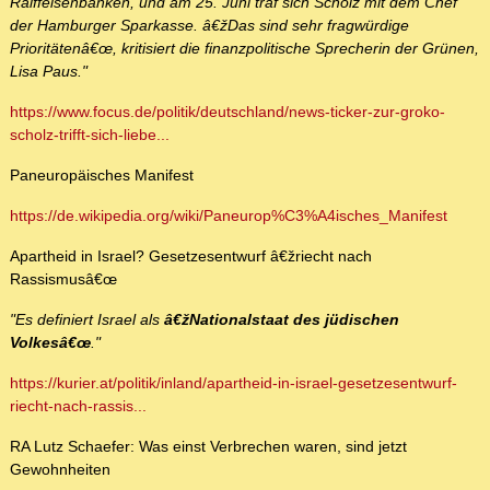
Raiffeisenbanken, und am 25. Juni traf sich Scholz mit dem Chef
der Hamburger Sparkasse. â€žDas sind sehr fragwürdige
Prioritätenâ€œ, kritisiert die finanzpolitische Sprecherin der Grünen,
Lisa Paus."
https://www.focus.de/politik/deutschland/news-ticker-zur-groko-
scholz-trifft-sich-liebe...
Paneuropäisches Manifest
https://de.wikipedia.org/wiki/Paneurop%C3%A4isches_Manifest
Apartheid in Israel? Gesetzesentwurf â€žriecht nach
Rassismusâ€œ
"Es definiert Israel als
â€žNationalstaat des jüdischen
Volkesâ€œ
."
https://kurier.at/politik/inland/apartheid-in-israel-gesetzesentwurf-
riecht-nach-rassis...
RA Lutz Schaefer: Was einst Verbrechen waren, sind jetzt
Gewohnheiten