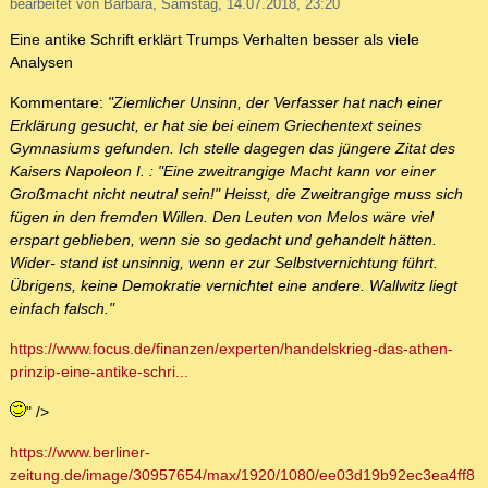
bearbeitet von Barbara, Samstag, 14.07.2018, 23:20
Eine antike Schrift erklärt Trumps Verhalten besser als viele
Analysen
Kommentare:
"Ziemlicher Unsinn, der Verfasser hat nach einer
Erklärung gesucht, er hat sie bei einem Griechentext seines
Gymnasiums gefunden. Ich stelle dagegen das jüngere Zitat des
Kaisers Napoleon I. : "Eine zweitrangige Macht kann vor einer
Großmacht nicht neutral sein!" Heisst, die Zweitrangige muss sich
fügen in den fremden Willen. Den Leuten von Melos wäre viel
erspart geblieben, wenn sie so gedacht und gehandelt hätten.
Wider- stand ist unsinnig, wenn er zur Selbstvernichtung führt.
Übrigens, keine Demokratie vernichtet eine andere. Wallwitz liegt
einfach falsch."
https://www.focus.de/finanzen/experten/handelskrieg-das-athen-
prinzip-eine-antike-schri...
" />
https://www.berliner-
zeitung.de/image/30957654/max/1920/1080/ee03d19b92ec3ea4ff8