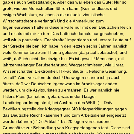
gab es auch Selbstständige. Aber das war eben das Gute: Nur so
groß, wie ein Mensch allein führen kann! (Kein endloses und
ewiges Wachstum, welches ja die aktuelle zionistische
Wirtschaftstheorie verlangt!) Und die Anmerkung zum
Ingenieurwesen hatte in diesem Falle nur mit dem Deutschen Reich
und nichts mit mir zu tun. Das hatte ich damals nur geschrieben,
weil wir ja pausenlos "Fachkräfte" importieren und unsere Leute auf
der Strecke bleiben. Ich habe in den letzten sechs Jahren nämlich
viele Kommentare zum Thema gelesen (da ja auf Jobsuche), und
weiß, daß ich nicht die einzige bin. Es ist gewollt! Menschen, mit
jahrzehntelanger Berufserfahrung. Weggeschmissen, wie Unrat.
Wissenschaftler, Elektroniker, IT-Fachleute ... Falsche Gesinnung,
"zu alt". Aber vor allem deutsch! Deswegen schrieb ich ja auch
öfters, daß wir Deutschen irgendwann im Arbeitslager enden
werden, um die Asyltouristen zu ernähren. Es war nämlich nie
Hitlers Plan. (Er hat nur getan, was in der Haager
Landkriegsordnung steht, bei Ausbruch des WKII. (... Daß
Bevölkerungsteile der Kriegsgegner (40 Kriegserklärungen gegen
das Deutsche Reich) kaserniert und zum Arbeitsdienst eingesetzt
werden können.) "Die Artikel 4 bis 20 legen verschiedene
Grundsätze zur Behandlung von Kriegsgefangenen fest. Diese sind