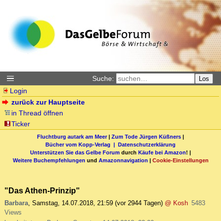
Suche:
Los
Login
zurück zur Hauptseite
in Thread öffnen
Ticker
Fluchtburg autark am Meer
|
Zum Tode Jürgen Küßners
|
Bücher vom Kopp-Verlag |
Datenschutzerklärung
Unterstützen Sie das Gelbe Forum
durch
Käufe bei Amazon
! |
Weitere Buchempfehlungen
und
Amazonnavigation
|
Cookie-Einstellungen
"Das Athen-Prinzip"
Barbara
,
Samstag, 14.07.2018, 21:59
(vor 2944 Tagen)
@ Kosh
5483
Views