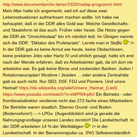
http://www.documentarchiv.de/wr/1920/nsdap-programm.html
Mein Alter hatte ich angemerkt, weil ich auf diese zwei
Lebenssituationen aufmerksam machen wollte. Ich habe nie
behauptet, daß in der DDR alles Gold war. Welche Gesellschafts -
und Staatsform ist das auch. Früher oder heute. Die Hetze gegen
die DDR als "Unrechtsstaat" bin ich nämlich leid. Im Übrigen nannte
sich die DDR: "Diktatur des Proletariats". Lernte man in StaBü
" />
In der DDR gab es keine Armut wie heute, keine Obdachlosen,
keine prekären Jobs oder Hartz IV und ehrlich gesagt, hatte ich erst
nach der Wende erfahren, daß es Arbeitsämter gab, da ich dort nie
arbeitslos war. Es gab keine Börse und zockenden Banken. Juden /
Rotationseuropäer/ Muslime / Jesiden ... oder andere Zentralräte
gab es auch nicht. Nur SED, DSF, FDJ und Pioniere. Und unsre
Heimat!
https://de.wikipedia.org/wiki/Unsere_Heimat_(Lied)
https://www.youtube.com/watch?v=sWPl94rpKrI
Ein Betriebs - oder
Kombinatsdirektor verdiente nicht das 272-fache eines Mitarbeiters.
Die Betriebe waren staatlich. Ebenso Grund -und Boden.
(Bodenreform!) ---> LPGs. (Augenblicklich wird ja gerade die
Nahrungsgrundlage unseres Landes zerstört! Die Landwirtschaft. In
der DDR arbeiteten 14 % der Werktätigen
" /> in der
Landwirtschaft. In der Bananenrepube ca. 3%!) Selbstverständlich