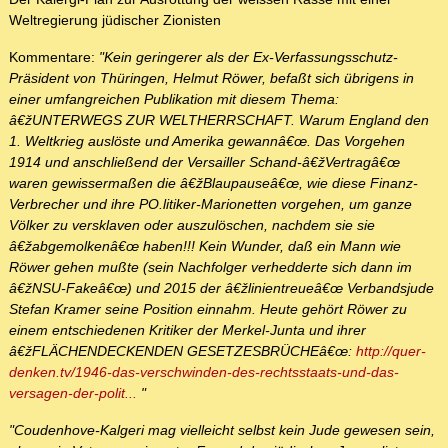
Weltregierung jüdischer Zionisten
Kommentare:
"Kein geringerer als der Ex-Verfassungsschutz-
Präsident von Thüringen, Helmut Röwer, befaßt sich übrigens in
einer umfangreichen Publikation mit diesem Thema:
â€žUNTERWEGS ZUR WELTHERRSCHAFT. Warum England den
1. Weltkrieg auslöste und Amerika gewannâ€œ. Das Vorgehen
1914 und anschließend der Versailler Schand-â€žVertragâ€œ
waren gewissermaßen die â€žBlaupauseâ€œ, wie diese Finanz-
Verbrecher und ihre PO.litiker-Marionetten vorgehen, um ganze
Völker zu versklaven oder auszulöschen, nachdem sie sie
â€žabgemolkenâ€œ haben!!! Kein Wunder, daß ein Mann wie
Röwer gehen mußte (sein Nachfolger verhedderte sich dann im
â€žNSU-Fakeâ€œ) und 2015 der â€žlinientreueâ€œ Verbandsjude
Stefan Kramer seine Position einnahm. Heute gehört Röwer zu
einem entschiedenen Kritiker der Merkel-Junta und ihrer
â€žFLÄCHENDECKENDEN GESETZESBRÜCHEâ€œ:
http://quer-
denken.tv/1946-das-verschwinden-des-rechtsstaats-und-das-
versagen-der-polit...
"
"Coudenhove-Kalgeri mag vielleicht selbst kein Jude gewesen sein,