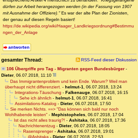
entsprechend Artikel 4 menschlich zu behandeln.
"Kriegsgefangene
dürfen zur Arbeit herangezogen werden (in der Fassung von 1907
mit Ausnahme der Offiziere)."
Es war der alte Plan der Zionisten,
der genau auf diesen Regeln basiert!
https://de.wikipedia.org/wiki/Haager_Landkriegsordnung#Bestimmu
ngen_der_Anlage
antworten
gesamter Thread:
RSS-Feed dieser Diskussion
106 Übergriffe pro Tag - Migranten gegen Bundesbürger
-
Dieter
,
06.07.2018, 11:10
Das Immigrantenproblem und kein Ende. Warum? Weil man
überhaupt nicht differenziert.
-
helmut-1
,
06.07.2018, 13:24
Integrations-Täuschung
-
Falkenauge
,
06.07.2018, 16:15
Sehe ich ähnlich
-
helmut-1
,
06.07.2018, 16:41
Assimilations-Katalog
-
Dieter
,
06.07.2018, 17:50
Sie merken Nichts. ==> "Das können sich bald nur noch
Wohlhabende leisten"
-
Mephistopheles
,
06.07.2018, 17:04
Ist das nicht alles traurig?!
-
Ashitaka
,
06.07.2018, 17:36
Nachrichtenentzug
-
Dieter
,
06.07.2018, 18:05
Rasensprenger
-
Ashitaka
,
06.07.2018, 19:01
@Ashitaka
-
Dieter
,
06.07.2018, 22:53