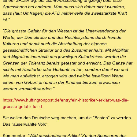
einem SPDler wg. der Sami-Abschiebung angzeigt) oder stille
Agressionen bei anderen. Man muss sich daher nicht wundern,
dass (laut Umfragen) die AFD mittlerweile die zweitstärkste Kraft
ist."
"Die grösste Gefahr für den Westen ist die Unterwanderung der
Werte, der Demokratie und des Rechtssystems durch fremde
Kulturen und damit auch die Abschaffung der eigenen
gesellschaftlichen Struktur und des Zusammenhalts. Mit Mobilität
und Migration innerhalb des jeweiligen Kulturkreises werden die
Grenzen der Toleranz bereits getestet und erreicht. Das Ganze hat
nichts mit Hautfarbe oder Herkunft zu tun, sondern damit wo und
wie man aufwächst, erzogen wird und welche jeweiligen Werte
einem von Geburt an und in der Kindheit bis zum erwachsen
werden vermittelt wurden."
https://www.huffingtonpost.de/entry/ein-historiker-erklart-was-die-
grosste-gefahr-fur-d...
Sie wollen das Deutsche weg machen, um die "Besten" zu werden.
Das "auserwählte Volk"!
Kommentar:
"Wild geschriebener Artikel "Zu den Sponsoren der