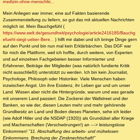
medizin-ohne-menschlic...
Mein Anliegen war immer, eine auf Fakten basierende
Zusammenstellung zu liefern, so gut das mit aktuellen Nachrichten
möglich ist. Mein Bauchgefühl (
https://www.welt.de/gesundheit/psychologie/article2416185/Bauchg
efuehl-siegt-ueber-Bere...
) hilft mir dabei und ich bringe Dinge gern
auf den Punkt und bin nun mal kein Erklärbärchen. Das DGF war
für mich die Plattform, weil ich hoffte, durch weitere, von Experten
und auf einzelnen Fachgebieten besser Informierter und
Erfahrener, Beiträge der Mitglieder (was natürlich fundierte Kritik
nicht ausschließt) unterstützt zu werden. Ich bin kein Journalist,
Psychologe, Philosoph oder Historiker. Viele Menschen haben
inzwischen Angst. Um ihre Existenz, ihr Leben gar und um unser
Land. Wissen aber nicht die Hintergründe, warum und was gerade
mit unserem Land passiert. Die Zockerei der Wallstreet und der
Banken, so wie der, diesen Leuten mehr und mehr gehörende
Grundbesitz an Land und Boden dieses Planeten, sehe ich leider
(wie Adolf Hitler und die NSDAP (1920)) als Grundübel aller Kriege
und Machenschaften (Verschwörungen!) an ---> leistungslose
Einkommen!
"11. Abschaffung des arbeits- und mühelosen
Einkommens. Brechung der Zinsknechtschaft!"