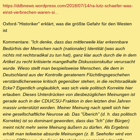
https://ddbnews.wordpress.com/2018/07/14/ra-lutz-schaefer-was-
einst-verbrechen-waren-si...
Oxford-"Historiker" erklärt, was die größte Gefahr für den Westen
ist
Kommentare:
"Ich denke, dass das mittlerweile klar erkennbare
Bedürfnis der Menschen nach (nationaler) Identität (was auch
nichts mit rechtsradikal zu tun hat), ganz klar auch durch die in dem
Artikel zu recht kritisierte mangelhafte Diskussionskultur verursacht
wurde. Wieso stellt man bespielsweise Menschen, die dem in
Deutschland aus der Kontrolle geratenem Flüchtlingsgeschehen
verständlicherweise kritisch gegenüber stehen, in die rechtsradikale
Ecke? Eigentlich unglaublich, was sich viele politisch Korrekte hier
erlauben. Dieses Unterdrücken von diesbezüglichen Meinungen ist
gerade auch in der CDU/CSU-Fraktion in den letzten drei Jahren
massiv unterstützt worden. Meiner Meinung nach spielt sich hier
eine gesellschaftliche Neurose ab. Das "Überich" (d. h. das politisch
Korrekte) ist so dominant geworden, dass das "Ich" (der Bürger)
meint nicht mehr seine Meinung äußern zu dürfen. Als Ergebnis
erhält man teilweise absurde Meinungen (z. B. Seehofer wird von