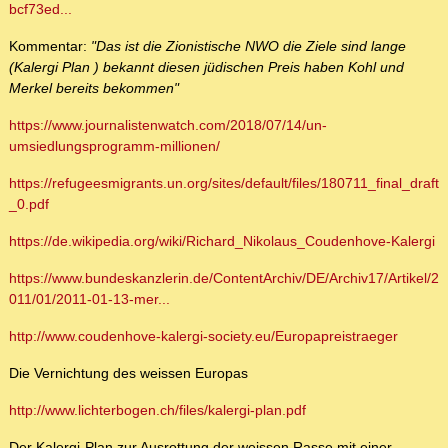
bcf73ed...
Kommentar:
"Das ist die Zionistische NWO die Ziele sind lange
(Kalergi Plan ) bekannt diesen jüdischen Preis haben Kohl und
Merkel bereits bekommen"
https://www.journalistenwatch.com/2018/07/14/un-
umsiedlungsprogramm-millionen/
https://refugeesmigrants.un.org/sites/default/files/180711_final_draft
_0.pdf
https://de.wikipedia.org/wiki/Richard_Nikolaus_Coudenhove-Kalergi
https://www.bundeskanzlerin.de/ContentArchiv/DE/Archiv17/Artikel/2
011/01/2011-01-13-mer...
http://www.coudenhove-kalergi-society.eu/Europapreistraeger
Die Vernichtung des weissen Europas
http://www.lichterbogen.ch/files/kalergi-plan.pdf
Der Kalergi-Plan zur Ausrottung der weissen Rasse mit einer