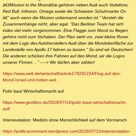
â€žMission to the Moonâ€œ gehören neben Audi auch Vodafone,
Red Bull, Infineon, Omega sowie die Schweizer Schuhmarke On
â€“ auch wenn die Mission unbemannt worden ist." Versteh die
Zusammenhänge nicht, aber egal. "Das Berliner Team hat sich
indes viel mehr vorgenommen. Eine Flagge zum Mond zu fliegen,
gehöre nicht zum Vorhaben. Der Plan sieht vor, zwei kleine Rover
mit dem Logo des Autoherstellers Audi über die Mondoberfläche zur
Landestelle von Apollo 17 fahren zu lassen." So sind wir Deutschen!
Die anderen schicken ihre Fahnen auf den Mond, wir die Logos
unserer Firmen ..."
----> Wir dürfen aber zahlen!
https://www.welt.de/wirtschaft/article179291234/Flug-auf-den-
Mond-Israel-und-Indien-wol...
Putin baut Wirtschaftsmacht auf
https://www.geolitico.de/2018/07/14/putin-baut-wirtschaftsmacht-
auf/
Intensivstation: Medizin ohne Menschlichkeit auf dem Vormarsch
https://politicacomment.wordpress.com/2018/07/13/intensivstation-