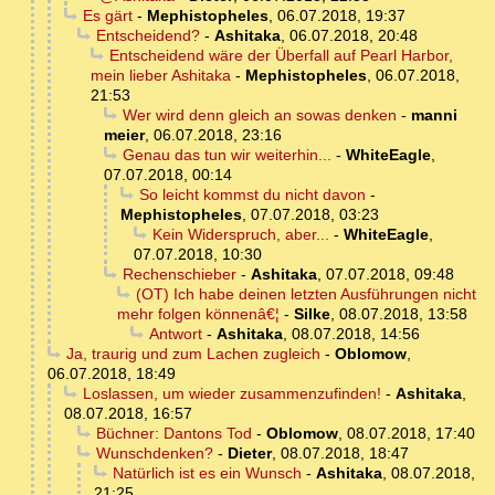
Es gärt
-
Mephistopheles
,
06.07.2018, 19:37
Entscheidend?
-
Ashitaka
,
06.07.2018, 20:48
Entscheidend wäre der Überfall auf Pearl Harbor,
mein lieber Ashitaka
-
Mephistopheles
,
06.07.2018,
21:53
Wer wird denn gleich an sowas denken
-
manni
meier
,
06.07.2018, 23:16
Genau das tun wir weiterhin...
-
WhiteEagle
,
07.07.2018, 00:14
So leicht kommst du nicht davon
-
Mephistopheles
,
07.07.2018, 03:23
Kein Widerspruch, aber...
-
WhiteEagle
,
07.07.2018, 10:30
Rechenschieber
-
Ashitaka
,
07.07.2018, 09:48
(OT) Ich habe deinen letzten Ausführungen nicht
mehr folgen könnenâ€¦
-
Silke
,
08.07.2018, 13:58
Antwort
-
Ashitaka
,
08.07.2018, 14:56
Ja, traurig und zum Lachen zugleich
-
Oblomow
,
06.07.2018, 18:49
Loslassen, um wieder zusammenzufinden!
-
Ashitaka
,
08.07.2018, 16:57
Büchner: Dantons Tod
-
Oblomow
,
08.07.2018, 17:40
Wunschdenken?
-
Dieter
,
08.07.2018, 18:47
Natürlich ist es ein Wunsch
-
Ashitaka
,
08.07.2018,
21:25