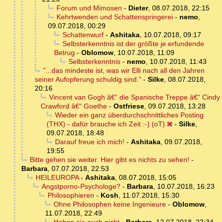
Forum und Mimosen
-
Dieter
,
08.07.2018, 22:15
Kehrtwenden und Schattenspringerei
-
nemo
,
09.07.2018, 00:29
Schattenwurf
-
Ashitaka
,
10.07.2018, 09:17
Selbsterkenntnis ist der größte je erfundende
Betrug
-
Oblomow
,
10.07.2018, 11:09
Selbsterkenntnis
-
nemo
,
10.07.2018, 11:43
"...das mindeste ist, was wir Elli nach all den Jahren
seiner Aufopferung schuldig sind."
-
Silke
,
08.07.2018,
20:16
Vincent van Gogh â€“ die Spanische Treppe â€“ Cindy
Crawford â€“ Goethe
-
Ostfriese
,
09.07.2018, 13:28
Wieder ein ganz überdurchschnittliches Posting
(THX) - dafür brauche ich Zeit :-) (oT)
-
Silke
,
09.07.2018, 18:48
Darauf freue ich mich!
-
Ashitaka
,
09.07.2018,
19:55
Bitte gehen sie weiter. Hier gibt es nichts zu sehen!
-
Barbara
,
07.07.2018, 22:53
HEILEUROPA
-
Ashitaka
,
08.07.2018, 15:05
Angstporno-Psychologe?
-
Barbara
,
10.07.2018, 16:23
Philosophieren
-
Kosh
,
11.07.2018, 15:30
Ohne Philosophen keine Ingenieure
-
Oblomow
,
11.07.2018, 22:49