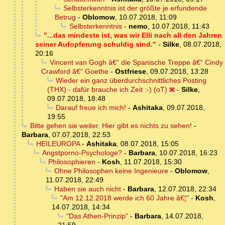
Selbsterkenntnis ist der größte je erfundende
Betrug
-
Oblomow
,
10.07.2018, 11:09
Selbsterkenntnis
-
nemo
,
10.07.2018, 11:43
"...das mindeste ist, was wir Elli nach all den Jahren
seiner Aufopferung schuldig sind."
-
Silke
,
08.07.2018,
20:16
Vincent van Gogh â€“ die Spanische Treppe â€“ Cindy
Crawford â€“ Goethe
-
Ostfriese
,
09.07.2018, 13:28
Wieder ein ganz überdurchschnittliches Posting
(THX) - dafür brauche ich Zeit :-) (oT)
-
Silke
,
09.07.2018, 18:48
Darauf freue ich mich!
-
Ashitaka
,
09.07.2018,
19:55
Bitte gehen sie weiter. Hier gibt es nichts zu sehen!
-
Barbara
,
07.07.2018, 22:53
HEILEUROPA
-
Ashitaka
,
08.07.2018, 15:05
Angstporno-Psychologe?
-
Barbara
,
10.07.2018, 16:23
Philosophieren
-
Kosh
,
11.07.2018, 15:30
Ohne Philosophen keine Ingenieure
-
Oblomow
,
11.07.2018, 22:49
Haben sie auch nicht
-
Barbara
,
12.07.2018, 22:34
"Am 12.12.2018 werde ich 60 Jahre â€¦"
-
Kosh
,
14.07.2018, 14:34
"Das Athen-Prinzip"
-
Barbara
,
14.07.2018,