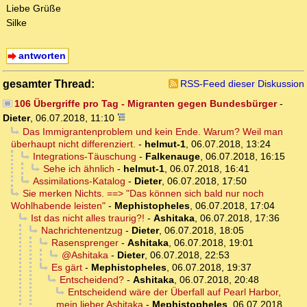
Liebe Grüße
Silke
antworten
gesamter Thread:
RSS-Feed dieser Diskussion
106 Übergriffe pro Tag - Migranten gegen Bundesbürger
-
Dieter
,
06.07.2018, 11:10
Das Immigrantenproblem und kein Ende. Warum? Weil man
überhaupt nicht differenziert.
-
helmut-1
,
06.07.2018, 13:24
Integrations-Täuschung
-
Falkenauge
,
06.07.2018, 16:15
Sehe ich ähnlich
-
helmut-1
,
06.07.2018, 16:41
Assimilations-Katalog
-
Dieter
,
06.07.2018, 17:50
Sie merken Nichts. ==> "Das können sich bald nur noch
Wohlhabende leisten"
-
Mephistopheles
,
06.07.2018, 17:04
Ist das nicht alles traurig?!
-
Ashitaka
,
06.07.2018, 17:36
Nachrichtenentzug
-
Dieter
,
06.07.2018, 18:05
Rasensprenger
-
Ashitaka
,
06.07.2018, 19:01
@Ashitaka
-
Dieter
,
06.07.2018, 22:53
Es gärt
-
Mephistopheles
,
06.07.2018, 19:37
Entscheidend?
-
Ashitaka
,
06.07.2018, 20:48
Entscheidend wäre der Überfall auf Pearl Harbor,
mein lieber Ashitaka
-
Mephistopheles
,
06.07.2018,