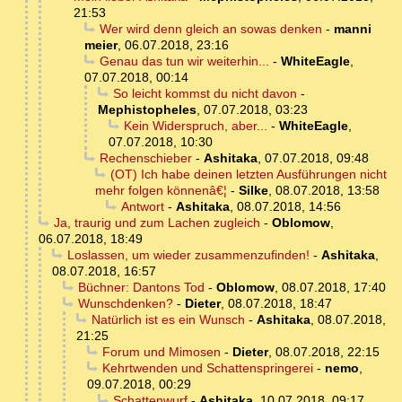
21:53
Wer wird denn gleich an sowas denken
-
manni
meier
,
06.07.2018, 23:16
Genau das tun wir weiterhin...
-
WhiteEagle
,
07.07.2018, 00:14
So leicht kommst du nicht davon
-
Mephistopheles
,
07.07.2018, 03:23
Kein Widerspruch, aber...
-
WhiteEagle
,
07.07.2018, 10:30
Rechenschieber
-
Ashitaka
,
07.07.2018, 09:48
(OT) Ich habe deinen letzten Ausführungen nicht
mehr folgen könnenâ€¦
-
Silke
,
08.07.2018, 13:58
Antwort
-
Ashitaka
,
08.07.2018, 14:56
Ja, traurig und zum Lachen zugleich
-
Oblomow
,
06.07.2018, 18:49
Loslassen, um wieder zusammenzufinden!
-
Ashitaka
,
08.07.2018, 16:57
Büchner: Dantons Tod
-
Oblomow
,
08.07.2018, 17:40
Wunschdenken?
-
Dieter
,
08.07.2018, 18:47
Natürlich ist es ein Wunsch
-
Ashitaka
,
08.07.2018,
21:25
Forum und Mimosen
-
Dieter
,
08.07.2018, 22:15
Kehrtwenden und Schattenspringerei
-
nemo
,
09.07.2018, 00:29
Schattenwurf
-
Ashitaka
,
10.07.2018, 09:17