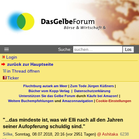
Suche:
Los
Login
zurück zur Hauptseite
in Thread öffnen
Ticker
Fluchtburg autark am Meer
|
Zum Tode Jürgen Küßners
|
Bücher vom Kopp-Verlag |
Datenschutzerklärung
Unterstützen Sie das Gelbe Forum
durch
Käufe bei Amazon
! |
Weitere Buchempfehlungen
und
Amazonnavigation
|
Cookie-Einstellungen
"...das mindeste ist, was wir Elli nach all den Jahren
seiner Aufopferung schuldig sind."
Silke
,
Sonntag, 08.07.2018, 20:16
(vor 2951 Tagen)
@ Ashitaka
6238