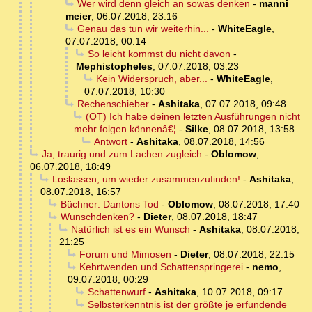
Wer wird denn gleich an sowas denken
-
manni
meier
,
06.07.2018, 23:16
Genau das tun wir weiterhin...
-
WhiteEagle
,
07.07.2018, 00:14
So leicht kommst du nicht davon
-
Mephistopheles
,
07.07.2018, 03:23
Kein Widerspruch, aber...
-
WhiteEagle
,
07.07.2018, 10:30
Rechenschieber
-
Ashitaka
,
07.07.2018, 09:48
(OT) Ich habe deinen letzten Ausführungen nicht
mehr folgen könnenâ€¦
-
Silke
,
08.07.2018, 13:58
Antwort
-
Ashitaka
,
08.07.2018, 14:56
Ja, traurig und zum Lachen zugleich
-
Oblomow
,
06.07.2018, 18:49
Loslassen, um wieder zusammenzufinden!
-
Ashitaka
,
08.07.2018, 16:57
Büchner: Dantons Tod
-
Oblomow
,
08.07.2018, 17:40
Wunschdenken?
-
Dieter
,
08.07.2018, 18:47
Natürlich ist es ein Wunsch
-
Ashitaka
,
08.07.2018,
21:25
Forum und Mimosen
-
Dieter
,
08.07.2018, 22:15
Kehrtwenden und Schattenspringerei
-
nemo
,
09.07.2018, 00:29
Schattenwurf
-
Ashitaka
,
10.07.2018, 09:17
Selbsterkenntnis ist der größte je erfundende