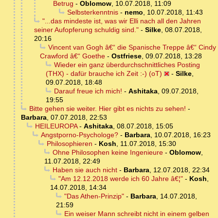
Betrug
-
Oblomow
,
10.07.2018, 11:09
Selbsterkenntnis
-
nemo
,
10.07.2018, 11:43
"...das mindeste ist, was wir Elli nach all den Jahren
seiner Aufopferung schuldig sind."
-
Silke
,
08.07.2018,
20:16
Vincent van Gogh â€“ die Spanische Treppe â€“ Cindy
Crawford â€“ Goethe
-
Ostfriese
,
09.07.2018, 13:28
Wieder ein ganz überdurchschnittliches Posting
(THX) - dafür brauche ich Zeit :-) (oT)
-
Silke
,
09.07.2018, 18:48
Darauf freue ich mich!
-
Ashitaka
,
09.07.2018,
19:55
Bitte gehen sie weiter. Hier gibt es nichts zu sehen!
-
Barbara
,
07.07.2018, 22:53
HEILEUROPA
-
Ashitaka
,
08.07.2018, 15:05
Angstporno-Psychologe?
-
Barbara
,
10.07.2018, 16:23
Philosophieren
-
Kosh
,
11.07.2018, 15:30
Ohne Philosophen keine Ingenieure
-
Oblomow
,
11.07.2018, 22:49
Haben sie auch nicht
-
Barbara
,
12.07.2018, 22:34
"Am 12.12.2018 werde ich 60 Jahre â€¦"
-
Kosh
,
14.07.2018, 14:34
"Das Athen-Prinzip"
-
Barbara
,
14.07.2018,
21:59
Ein weiser Mann schreibt nicht in einem gelben