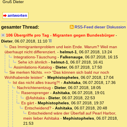
Gruß Dieter
antworten
gesamter Thread:
RSS-Feed dieser Diskussion
106 Übergriffe pro Tag - Migranten gegen Bundesbürger
-
Dieter
,
06.07.2018, 11:10
Das Immigrantenproblem und kein Ende. Warum? Weil man
überhaupt nicht differenziert.
-
helmut-1
,
06.07.2018, 13:24
Integrations-Täuschung
-
Falkenauge
,
06.07.2018, 16:15
Sehe ich ähnlich
-
helmut-1
,
06.07.2018, 16:41
Assimilations-Katalog
-
Dieter
,
06.07.2018, 17:50
Sie merken Nichts. ==> "Das können sich bald nur noch
Wohlhabende leisten"
-
Mephistopheles
,
06.07.2018, 17:04
Ist das nicht alles traurig?!
-
Ashitaka
,
06.07.2018, 17:36
Nachrichtenentzug
-
Dieter
,
06.07.2018, 18:05
Rasensprenger
-
Ashitaka
,
06.07.2018, 19:01
@Ashitaka
-
Dieter
,
06.07.2018, 22:53
Es gärt
-
Mephistopheles
,
06.07.2018, 19:37
Entscheidend?
-
Ashitaka
,
06.07.2018, 20:48
Entscheidend wäre der Überfall auf Pearl Harbor,
mein lieber Ashitaka
-
Mephistopheles
,
06.07.2018,
21:53