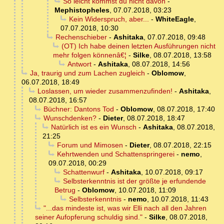
So leicht kommst du nicht davon
-
Mephistopheles
,
07.07.2018, 03:23
Kein Widerspruch, aber...
-
WhiteEagle
,
07.07.2018, 10:30
Rechenschieber
-
Ashitaka
,
07.07.2018, 09:48
(OT) Ich habe deinen letzten Ausführungen nicht
mehr folgen könnenâ€¦
-
Silke
,
08.07.2018, 13:58
Antwort
-
Ashitaka
,
08.07.2018, 14:56
Ja, traurig und zum Lachen zugleich
-
Oblomow
,
06.07.2018, 18:49
Loslassen, um wieder zusammenzufinden!
-
Ashitaka
,
08.07.2018, 16:57
Büchner: Dantons Tod
-
Oblomow
,
08.07.2018, 17:40
Wunschdenken?
-
Dieter
,
08.07.2018, 18:47
Natürlich ist es ein Wunsch
-
Ashitaka
,
08.07.2018,
21:25
Forum und Mimosen
-
Dieter
,
08.07.2018, 22:15
Kehrtwenden und Schattenspringerei
-
nemo
,
09.07.2018, 00:29
Schattenwurf
-
Ashitaka
,
10.07.2018, 09:17
Selbsterkenntnis ist der größte je erfundende
Betrug
-
Oblomow
,
10.07.2018, 11:09
Selbsterkenntnis
-
nemo
,
10.07.2018, 11:43
"...das mindeste ist, was wir Elli nach all den Jahren
seiner Aufopferung schuldig sind."
-
Silke
,
08.07.2018,