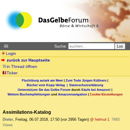
Suche:
Los
Login
zurück zur Hauptseite
in Thread öffnen
Ticker
Fluchtburg autark am Meer
|
Zum Tode Jürgen Küßners
|
Bücher vom Kopp-Verlag |
Datenschutzerklärung
Unterstützen Sie das Gelbe Forum
durch
Käufe bei Amazon
! |
Weitere Buchempfehlungen
und
Amazonnavigation
|
Cookie-Einstellungen
Assimilations-Katalog
Dieter
,
Freitag, 06.07.2018, 17:50
(vor 2956 Tagen)
@ helmut-1
7493
Views