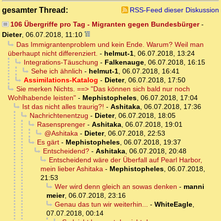
gesamter Thread:
RSS-Feed dieser Diskussion
106 Übergriffe pro Tag - Migranten gegen Bundesbürger
-
Dieter
,
06.07.2018, 11:10
Das Immigrantenproblem und kein Ende. Warum? Weil man
überhaupt nicht differenziert.
-
helmut-1
,
06.07.2018, 13:24
Integrations-Täuschung
-
Falkenauge
,
06.07.2018, 16:15
Sehe ich ähnlich
-
helmut-1
,
06.07.2018, 16:41
Assimilations-Katalog
-
Dieter
,
06.07.2018, 17:50
Sie merken Nichts. ==> "Das können sich bald nur noch
Wohlhabende leisten"
-
Mephistopheles
,
06.07.2018, 17:04
Ist das nicht alles traurig?!
-
Ashitaka
,
06.07.2018, 17:36
Nachrichtenentzug
-
Dieter
,
06.07.2018, 18:05
Rasensprenger
-
Ashitaka
,
06.07.2018, 19:01
@Ashitaka
-
Dieter
,
06.07.2018, 22:53
Es gärt
-
Mephistopheles
,
06.07.2018, 19:37
Entscheidend?
-
Ashitaka
,
06.07.2018, 20:48
Entscheidend wäre der Überfall auf Pearl Harbor,
mein lieber Ashitaka
-
Mephistopheles
,
06.07.2018,
21:53
Wer wird denn gleich an sowas denken
-
manni
meier
,
06.07.2018, 23:16
Genau das tun wir weiterhin...
-
WhiteEagle
,
07.07.2018, 00:14