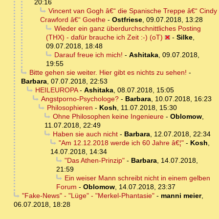
20:16
Vincent van Gogh â€“ die Spanische Treppe â€“ Cindy
Crawford â€“ Goethe
-
Ostfriese
,
09.07.2018, 13:28
Wieder ein ganz überdurchschnittliches Posting
(THX) - dafür brauche ich Zeit :-) (oT)
-
Silke
,
09.07.2018, 18:48
Darauf freue ich mich!
-
Ashitaka
,
09.07.2018,
19:55
Bitte gehen sie weiter. Hier gibt es nichts zu sehen!
-
Barbara
,
07.07.2018, 22:53
HEILEUROPA
-
Ashitaka
,
08.07.2018, 15:05
Angstporno-Psychologe?
-
Barbara
,
10.07.2018, 16:23
Philosophieren
-
Kosh
,
11.07.2018, 15:30
Ohne Philosophen keine Ingenieure
-
Oblomow
,
11.07.2018, 22:49
Haben sie auch nicht
-
Barbara
,
12.07.2018, 22:34
"Am 12.12.2018 werde ich 60 Jahre â€¦"
-
Kosh
,
14.07.2018, 14:34
"Das Athen-Prinzip"
-
Barbara
,
14.07.2018,
21:59
Ein weiser Mann schreibt nicht in einem gelben
Forum
-
Oblomow
,
14.07.2018, 23:37
"Fake-News" - "Lüge" - "Merkel-Phantasie"
-
manni meier
,
06.07.2018, 18:28