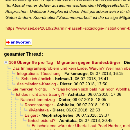
"funktional immer dichter zusammenwachsenden Weltgesellschaft". D
Absprachen. Unlösbar komplex ist diese Welt paradoxerweise für die
Guten ändern. Koordination/"Zusammenarbeit" ist die einzige Möglich
https://www.zeit.de/2018/28/armin-nassehi-soziologie-institutionen-k
antworten
gesamter Thread:
106 Übergriffe pro Tag - Migranten gegen Bundesbürger
-
Die
Das Immigrantenproblem und kein Ende. Warum? Weil man überha
Integrations-Täuschung
-
Falkenauge
,
06.07.2018, 16:15
Sehe ich ähnlich
-
helmut-1
,
06.07.2018, 16:41
Assimilations-Katalog
-
Dieter
,
06.07.2018, 17:50
Sie merken Nichts. ==> "Das können sich bald nur noch Wohlha
Ist das nicht alles traurig?!
-
Ashitaka
,
06.07.2018, 17:36
Nachrichtenentzug
-
Dieter
,
06.07.2018, 18:05
Rasensprenger
-
Ashitaka
,
06.07.2018, 19:01
@Ashitaka
-
Dieter
,
06.07.2018, 22:53
Es gärt
-
Mephistopheles
,
06.07.2018, 19:37
Entscheidend?
-
Ashitaka
,
06.07.2018, 20:48
Entscheidend wäre der Überfall auf Pearl Harbor, mei