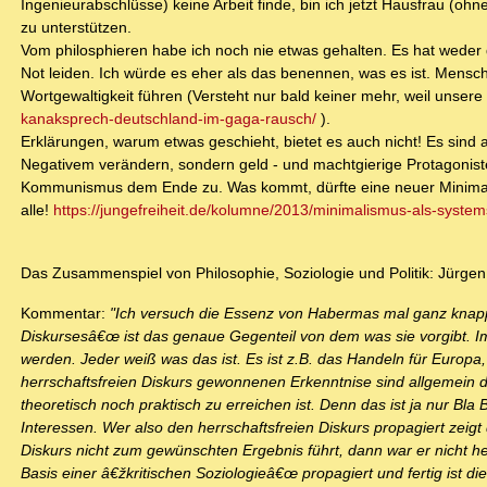
Ingenieurabschlüsse) keine Arbeit finde, bin ich jetzt Hausfrau (ohn
zu unterstützen.
Vom philosphieren habe ich noch nie etwas gehalten. Es hat weder 
Not leiden. Ich würde es eher als das benennen, was es ist. Mensc
Wortgewaltigkeit führen (Versteht nur bald keiner mehr, weil unser
kanaksprech-deutschland-im-gaga-rausch/
).
Erklärungen, warum etwas geschieht, bietet es auch nicht! Es sind
Negativem verändern, sondern geld - und machtgierige Protagoniste
Kommunismus dem Ende zu. Was kommt, dürfte eine neuer Minimalis
alle!
https://jungefreiheit.de/kolumne/2013/minimalismus-als-system
Das Zusammenspiel von Philosophie, Soziologie und Politik: Jür
Kommentar:
"Ich versuch die Essenz von Habermas mal ganz knapp 
Diskursesâ€œ ist das genaue Gegenteil von dem was sie vorgibt. Im 
werden. Jeder weiß was das ist. Es ist z.B. das Handeln für Europa,
herrschaftsfreien Diskurs gewonnenen Erkenntnise sind allgemein die
theoretisch noch praktisch zu erreichen ist. Denn das ist ja nur Bla 
Interessen. Wer also den herrschaftsfreien Diskurs propagiert zeigt
Diskurs nicht zum gewünschten Ergebnis führt, dann war er nicht h
Basis einer â€žkritischen Soziologieâ€œ propagiert und fertig ist di