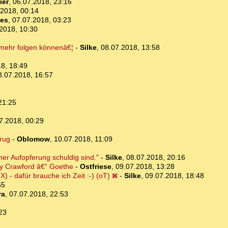
ier
,
06.07.2018, 23:16
.2018, 00:14
les
,
07.07.2018, 03:23
2018, 10:30
 mehr folgen könnenâ€¦
-
Silke
,
08.07.2018, 13:58
8, 18:49
8.07.2018, 16:57
21:25
7.2018, 00:29
trug
-
Oblomow
,
10.07.2018, 11:09
iner Aufopferung schuldig sind."
-
Silke
,
08.07.2018, 20:16
dy Crawford â€“ Goethe
-
Ostfriese
,
09.07.2018, 13:28
) - dafür brauche ich Zeit :-) (oT)
-
Silke
,
09.07.2018, 18:48
55
ra
,
07.07.2018, 22:53
23