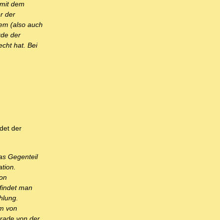
 mit dem
r der
dem (also auch
rde der
echt hat. Bei
ndet der
das Gegenteil
tion.
von
 findet man
ählung.
rm von
rade von der