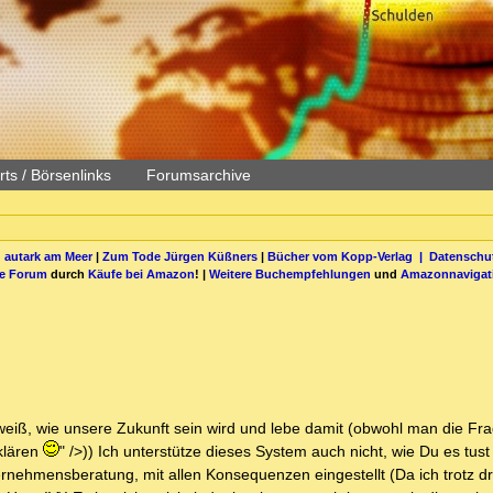
ts / Börsenlinks
Forumsarchive
 autark am Meer
|
Zum Tode Jürgen Küßners
|
Bücher vom Kopp-Verlag |
Datenschut
be Forum
durch
Käufe bei Amazon
! |
Weitere Buchempfehlungen
und
Amazonnavigat
weiß, wie unsere Zukunft sein wird und lebe damit (obwohl man die Frag
klären
" />)) Ich unterstütze dieses System auch nicht, wie Du es tus
nehmensberatung, mit allen Konsequenzen eingestellt (Da ich trotz dr