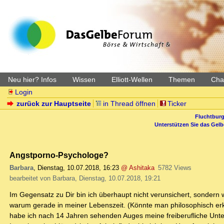
Neu hier? Infos
Wissen
Elliott-Wellen
Themen
Char
Login
zurück zur Hauptseite
in Thread öffnen
Ticker
Fluchtburg
Unterstützen Sie das Gel
Angstporno-Psychologe?
Barbara
,
Dienstag, 10.07.2018, 16:23
@ Ashitaka
5782 Views
bearbeitet von Barbara, Dienstag, 10.07.2018, 19:21
Im Gegensatz zu Dir bin ich überhaupt nicht verunsichert, sondern 
warum gerade in meiner Lebenszeit. (Könnte man philosophisch er
habe ich nach 14 Jahren sehenden Auges meine freiberufliche Unter