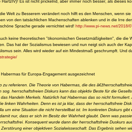
e HartzIV)! Es ist nicht prickelnd, aber immer noch besser, als dieses 
die Welt zu Besserem verändert noch hilft es den Menschen, wenn sie 
hen von den tatsächlichen Machenschaften ablenken und in die Irre der
e schöne Sprache gerade vernichtet wird!
http://www.pi-news.net/2018/0
 auch keine theoretischen "ökonomischen Gesetzmäßigkeiten", die die 
n. Das hat der Sozialismus bewiesen und nun neigt sich auch der Kapi
mus sein. Alles wird wieder auf ein Mindestmaß geschrumpft. Und da
strategie/
gen Habermas für Europa-Engagement ausgezeichnet
zu referieren. Die Theorie von Habermas, die des â€žherrschaftsfrei
sog. herrschaftsfreien Diskurs kann das objektiv Beste für die Gesells
 das Handeln Merkels. Natürlich hat Habermas das so nicht formuliert. 
 linken Wahrheiten. Denn es ist ja klar, dass der herrschaftsfreie Dis
Bla um eine Situation die nicht herstellbat ist. Im konkreten Diskurs gib
 damit nur, dass er sich im Besitz der Wahrheit glaubt. Denn was passie
errschaftsfrei. Konsequent wurde dann der herrschaftsfreie Duskurs au
e Zerstörung einer objektiven Sozialwisseschaft. Das Ergebnis sehen wir