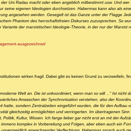
l in der Uni Radau macht oder eben angeblich mitbestimmt usw. Und wer
 nur seine eigenen Ideologien durchsetzen. Habermas kann also als eine
sierung angesehen werden. Gesegelt ist das Ganze unter der Flagge Je
tischem Phantom des herrschaftsfreien Diskurses zuzusprechen. So wu
 Variante der marxistischen Ideologie-Theorie, in der nur der Marxist r
gagement-ausgezeichnet/
stitutionen wirken fragil. Dabei gibt es keinen Grund zu verzweifeln, fi
moderne Welt an. Die ist unkoordiniert, wenn man so will ..." Ist nicht 
uierliches Anwaschen der Synchronisation verstehen, also der Koordina
it hatte, sondern Zentralzeiten eingeführt wurden, die für den Aufbau 
tät gleichzeitig ermöglichten und verringerten. Im übertragenen Sinn
 Politik, Kultur, Wissen. Ich fange lieber gar nicht erst an mit der Aufz
 - immens komplex in Vorbereitung und Folgen, aber eben auch ein Fo
d unvermeidlich anwachsender Verflechtung. Habermas sprach auch ge