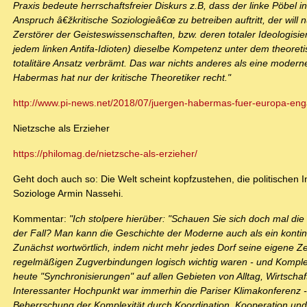
Praxis bedeute herrschaftsfreier Diskurs z.B, dass der linke Pöbe
Anspruch â€žkritische Soziologieâ€œ zu betreiben auftritt, der will
Zerstörer der Geisteswissenschaften, bzw. deren totaler Ideologi
jedem linken Antifa-Idioten) dieselbe Kompetenz unter dem theore
totalitäre Ansatz verbrämt. Das war nichts anderes als eine moderne
Habermas hat nur der kritische Theoretiker recht."
http://www.pi-news.net/2018/07/juergen-habermas-fuer-europa-en
Nietzsche als Erzieher
https://philomag.de/nietzsche-als-erzieher/
Geht doch auch so: Die Welt scheint kopfzustehen, die politischen In
Soziologe Armin Nassehi.
Kommentar:
"Ich stolpere hierüber: "Schauen Sie sich doch mal die 
der Fall? Man kann die Geschichte der Moderne auch als ein kontin
Zunächst wortwörtlich, indem nicht mehr jedes Dorf seine eigene Ze
regelmäßigen Zugverbindungen logisch wichtig waren - und Komplexi
heute "Synchronisierungen" auf allen Gebieten von Alltag, Wirtschaft,
Interessanter Hochpunkt war immerhin die Pariser Klimakonferenz
Beherrschung der Komplexität durch Koordination, Kooperation un