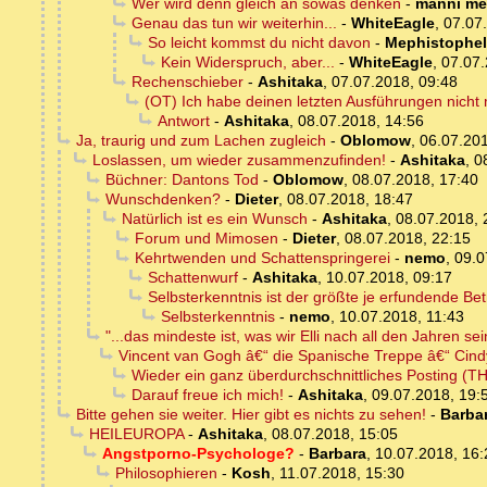
Wer wird denn gleich an sowas denken
-
manni me
Genau das tun wir weiterhin...
-
WhiteEagle
,
07.07
So leicht kommst du nicht davon
-
Mephistophe
Kein Widerspruch, aber...
-
WhiteEagle
,
07.07.
Rechenschieber
-
Ashitaka
,
07.07.2018, 09:48
(OT) Ich habe deinen letzten Ausführungen nicht
Antwort
-
Ashitaka
,
08.07.2018, 14:56
Ja, traurig und zum Lachen zugleich
-
Oblomow
,
06.07.201
Loslassen, um wieder zusammenzufinden!
-
Ashitaka
,
0
Büchner: Dantons Tod
-
Oblomow
,
08.07.2018, 17:40
Wunschdenken?
-
Dieter
,
08.07.2018, 18:47
Natürlich ist es ein Wunsch
-
Ashitaka
,
08.07.2018, 
Forum und Mimosen
-
Dieter
,
08.07.2018, 22:15
Kehrtwenden und Schattenspringerei
-
nemo
,
09.0
Schattenwurf
-
Ashitaka
,
10.07.2018, 09:17
Selbsterkenntnis ist der größte je erfundende Be
Selbsterkenntnis
-
nemo
,
10.07.2018, 11:43
"...das mindeste ist, was wir Elli nach all den Jahren se
Vincent van Gogh â€“ die Spanische Treppe â€“ Cin
Wieder ein ganz überdurchschnittliches Posting (THX
Darauf freue ich mich!
-
Ashitaka
,
09.07.2018, 19:
Bitte gehen sie weiter. Hier gibt es nichts zu sehen!
-
Barba
HEILEUROPA
-
Ashitaka
,
08.07.2018, 15:05
Angstporno-Psychologe?
-
Barbara
,
10.07.2018, 16:
Philosophieren
-
Kosh
,
11.07.2018, 15:30