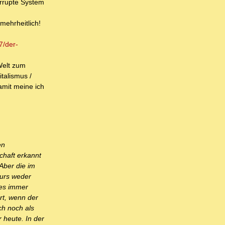
korrupte System
mehrheitlich!
7/der-
Welt zum
talismus /
mit meine ich
en
chaft erkannt
Aber die im
kurs weder
t es immer
rt, wenn der
ch noch als
 heute. In der