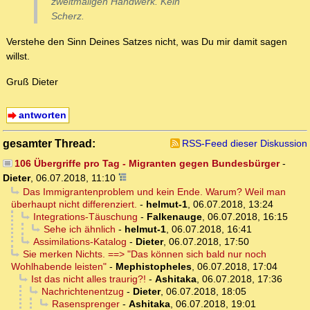
zweitmaligen Handwerk. Kein
Scherz.
Verstehe den Sinn Deines Satzes nicht, was Du mir damit sagen
willst.
Gruß Dieter
antworten
gesamter Thread:
RSS-Feed dieser Diskussion
106 Übergriffe pro Tag - Migranten gegen Bundesbürger
-
Dieter
,
06.07.2018, 11:10
Das Immigrantenproblem und kein Ende. Warum? Weil man
überhaupt nicht differenziert.
-
helmut-1
,
06.07.2018, 13:24
Integrations-Täuschung
-
Falkenauge
,
06.07.2018, 16:15
Sehe ich ähnlich
-
helmut-1
,
06.07.2018, 16:41
Assimilations-Katalog
-
Dieter
,
06.07.2018, 17:50
Sie merken Nichts. ==> "Das können sich bald nur noch
Wohlhabende leisten"
-
Mephistopheles
,
06.07.2018, 17:04
Ist das nicht alles traurig?!
-
Ashitaka
,
06.07.2018, 17:36
Nachrichtenentzug
-
Dieter
,
06.07.2018, 18:05
Rasensprenger
-
Ashitaka
,
06.07.2018, 19:01