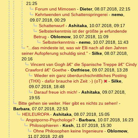
21:25
Forum und Mimosen
-
Dieter
,
08.07.2018, 22:15
Kehrtwenden und Schattenspringerei
-
nemo
,
09.07.2018, 00:29
Schattenwurf
-
Ashitaka
,
10.07.2018, 09:17
Selbsterkenntnis ist der größte je erfundende
Betrug
-
Oblomow
,
10.07.2018, 11:09
Selbsterkenntnis
-
nemo
,
10.07.2018, 11:43
"...das mindeste ist, was wir Elli nach all den Jahren
seiner Aufopferung schuldig sind."
-
Silke
,
08.07.2018,
20:16
Vincent van Gogh â€“ die Spanische Treppe â€“ Cindy
Crawford â€“ Goethe
-
Ostfriese
,
09.07.2018, 13:28
Wieder ein ganz überdurchschnittliches Posting
(THX) - dafür brauche ich Zeit :-) (oT)
-
Silke
,
09.07.2018, 18:48
Darauf freue ich mich!
-
Ashitaka
,
09.07.2018,
19:55
Bitte gehen sie weiter. Hier gibt es nichts zu sehen!
-
Barbara
,
07.07.2018, 22:53
HEILEUROPA
-
Ashitaka
,
08.07.2018, 15:05
Angstporno-Psychologe?
-
Barbara
,
10.07.2018, 16:23
Philosophieren
-
Kosh
,
11.07.2018, 15:30
Ohne Philosophen keine Ingenieure
-
Oblomow
,
11.07.2018, 22:49