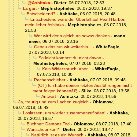
@Ashitaka
-
Dieter
,
06.07.2018, 22:53
Es gärt
-
Mephistopheles
,
06.07.2018, 19:37
Entscheidend?
-
Ashitaka
,
06.07.2018, 20:48
Entscheidend wäre der Überfall auf Pearl Harbor,
mein lieber Ashitaka
-
Mephistopheles
,
06.07.2018,
21:53
Wer wird denn gleich an sowas denken
-
manni
meier
,
06.07.2018, 23:16
Genau das tun wir weiterhin...
-
WhiteEagle
,
07.07.2018, 00:14
So leicht kommst du nicht davon
-
Mephistopheles
,
07.07.2018, 03:23
Kein Widerspruch, aber...
-
WhiteEagle
,
07.07.2018, 10:30
Rechenschieber
-
Ashitaka
,
07.07.2018, 09:48
(OT) Ich habe deinen letzten Ausführungen nicht
mehr folgen könnenâ€¦
-
Silke
,
08.07.2018, 13:58
Antwort
-
Ashitaka
,
08.07.2018, 14:56
Ja, traurig und zum Lachen zugleich
-
Oblomow
,
06.07.2018, 18:49
Loslassen, um wieder zusammenzufinden!
-
Ashitaka
,
08.07.2018, 16:57
Büchner: Dantons Tod
-
Oblomow
,
08.07.2018, 17:40
Wunschdenken?
-
Dieter
,
08.07.2018, 18:47
Natürlich ist es ein Wunsch
-
Ashitaka
,
08.07.2018,