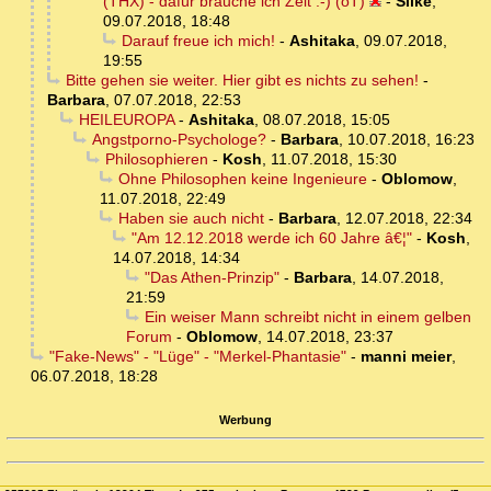
(THX) - dafür brauche ich Zeit :-) (oT)
-
Silke
,
09.07.2018, 18:48
Darauf freue ich mich!
-
Ashitaka
,
09.07.2018,
19:55
Bitte gehen sie weiter. Hier gibt es nichts zu sehen!
-
Barbara
,
07.07.2018, 22:53
HEILEUROPA
-
Ashitaka
,
08.07.2018, 15:05
Angstporno-Psychologe?
-
Barbara
,
10.07.2018, 16:23
Philosophieren
-
Kosh
,
11.07.2018, 15:30
Ohne Philosophen keine Ingenieure
-
Oblomow
,
11.07.2018, 22:49
Haben sie auch nicht
-
Barbara
,
12.07.2018, 22:34
"Am 12.12.2018 werde ich 60 Jahre â€¦"
-
Kosh
,
14.07.2018, 14:34
"Das Athen-Prinzip"
-
Barbara
,
14.07.2018,
21:59
Ein weiser Mann schreibt nicht in einem gelben
Forum
-
Oblomow
,
14.07.2018, 23:37
"Fake-News" - "Lüge" - "Merkel-Phantasie"
-
manni meier
,
06.07.2018, 18:28
Werbung