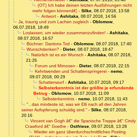
(OT) Ich habe deinen letzten Ausführungen nicht
mehr folgen könnenâ€¦
-
Silke
,
08.07.2018, 13:58
Antwort
-
Ashitaka
,
08.07.2018, 14:56
Ja, traurig und zum Lachen zugleich
-
Oblomow
,
06.07.2018, 18:49
Loslassen, um wieder zusammenzufinden!
-
Ashitaka
,
08.07.2018, 16:57
Büchner: Dantons Tod
-
Oblomow
,
08.07.2018, 17:40
Wunschdenken?
-
Dieter
,
08.07.2018, 18:47
Natürlich ist es ein Wunsch
-
Ashitaka
,
08.07.2018,
21:25
Forum und Mimosen
-
Dieter
,
08.07.2018, 22:15
Kehrtwenden und Schattenspringerei
-
nemo
,
09.07.2018, 00:29
Schattenwurf
-
Ashitaka
,
10.07.2018, 09:17
Selbsterkenntnis ist der größte je erfundende
Betrug
-
Oblomow
,
10.07.2018, 11:09
Selbsterkenntnis
-
nemo
,
10.07.2018, 11:43
"...das mindeste ist, was wir Elli nach all den Jahren
seiner Aufopferung schuldig sind."
-
Silke
,
08.07.2018,
20:16
Vincent van Gogh â€“ die Spanische Treppe â€“ Cindy
Crawford â€“ Goethe
-
Ostfriese
,
09.07.2018, 13:28
Wieder ein ganz überdurchschnittliches Posting