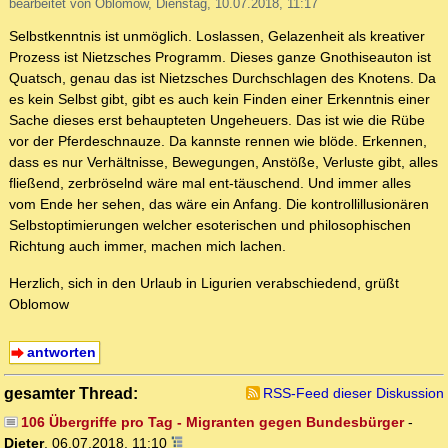
bearbeitet von Oblomow, Dienstag, 10.07.2018, 11:17
Selbstkenntnis ist unmöglich. Loslassen, Gelazenheit als kreativer
Prozess ist Nietzsches Programm. Dieses ganze Gnothiseauton ist
Quatsch, genau das ist Nietzsches Durchschlagen des Knotens. Da
es kein Selbst gibt, gibt es auch kein Finden einer Erkenntnis einer
Sache dieses erst behaupteten Ungeheuers. Das ist wie die Rübe
vor der Pferdeschnauze. Da kannste rennen wie blöde. Erkennen,
dass es nur Verhältnisse, Bewegungen, Anstöße, Verluste gibt, alles
fließend, zerbröselnd wäre mal ent-täuschend. Und immer alles
vom Ende her sehen, das wäre ein Anfang. Die kontrollillusionären
Selbstoptimierungen welcher esoterischen und philosophischen
Richtung auch immer, machen mich lachen.
Herzlich, sich in den Urlaub in Ligurien verabschiedend, grüßt
Oblomow
antworten
gesamter Thread:
RSS-Feed dieser Diskussion
106 Übergriffe pro Tag - Migranten gegen Bundesbürger
-
Dieter
,
06.07.2018, 11:10