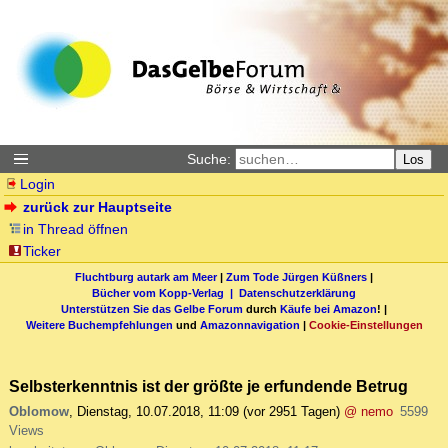
Suche:
Los
Login
zurück zur Hauptseite
in Thread öffnen
Ticker
Fluchtburg autark am Meer
|
Zum Tode Jürgen Küßners
|
Bücher vom Kopp-Verlag |
Datenschutzerklärung
Unterstützen Sie das Gelbe Forum
durch
Käufe bei Amazon
! |
Weitere Buchempfehlungen
und
Amazonnavigation
|
Cookie-Einstellungen
Selbsterkenntnis ist der größte je erfundende Betrug
Oblomow
,
Dienstag, 10.07.2018, 11:09
(vor 2951 Tagen)
@ nemo
5599
Views