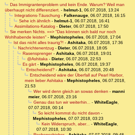
Das Immigrantenproblem und kein Ende. Warum? Weil man
überhaupt nicht differenziert.
-
helmut-1
,
06.07.2018, 13:24
Integrations-Täuschung
-
Falkenauge
,
06.07.2018, 16:15
Sehe ich ähnlich
-
helmut-1
,
06.07.2018, 16:41
Assimilations-Katalog
-
Dieter
,
06.07.2018, 17:50
Sie merken Nichts. ==> "Das können sich bald nur noch
Wohlhabende leisten"
-
Mephistopheles
,
06.07.2018, 17:04
Ist das nicht alles traurig?!
-
Ashitaka
,
06.07.2018, 17:36
Nachrichtenentzug
-
Dieter
,
06.07.2018, 18:05
Rasensprenger
-
Ashitaka
,
06.07.2018, 19:01
@Ashitaka
-
Dieter
,
06.07.2018, 22:53
Es gärt
-
Mephistopheles
,
06.07.2018, 19:37
Entscheidend?
-
Ashitaka
,
06.07.2018, 20:48
Entscheidend wäre der Überfall auf Pearl Harbor,
mein lieber Ashitaka
-
Mephistopheles
,
06.07.2018,
21:53
Wer wird denn gleich an sowas denken
-
manni
meier
,
06.07.2018, 23:16
Genau das tun wir weiterhin...
-
WhiteEagle
,
07.07.2018, 00:14
So leicht kommst du nicht davon
-
Mephistopheles
,
07.07.2018, 03:23
Kein Widerspruch, aber...
-
WhiteEagle
,
07.07.2018, 10:30
Rechenschieber
-
Ashitaka
,
07.07.2018, 09:48