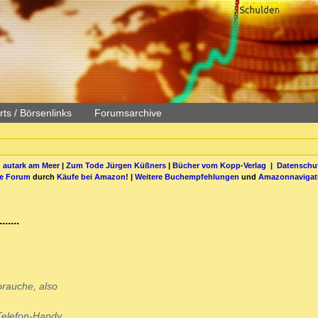
ts / Börsenlinks
Forumsarchive
 autark am Meer
|
Zum Tode Jürgen Küßners
|
Bücher vom Kopp-Verlag |
Datenschut
be Forum
durch
Käufe bei Amazon
! |
Weitere Buchempfehlungen
und
Amazonnavigat
....
brauche, also
Telefon-Handy.