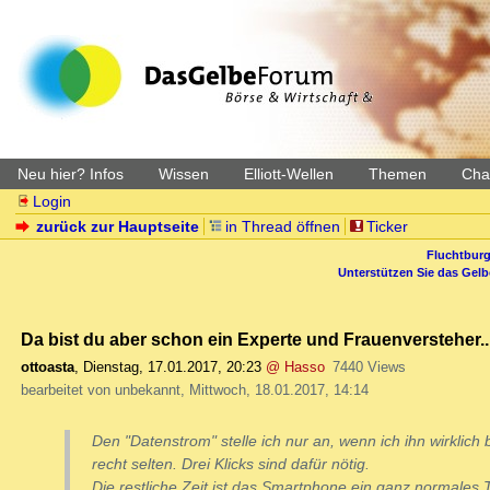
Neu hier? Infos
Wissen
Elliott-Wellen
Themen
Char
Login
zurück zur Hauptseite
in Thread öffnen
Ticker
Fluchtburg
Unterstützen Sie das Gel
Da bist du aber schon ein Experte und Frauenversteher.....
ottoasta
,
Dienstag, 17.01.2017, 20:23
@ Hasso
7440 Views
bearbeitet von unbekannt, Mittwoch, 18.01.2017, 14:14
Den "Datenstrom" stelle ich nur an, wenn ich ihn wirklich 
recht selten. Drei Klicks sind dafür nötig.
Die restliche Zeit ist das Smartphone ein ganz normales 