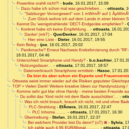
Powerline srahlt nicht?!
-
bude
,
16.01.2017, 15:08
Dazu habe ich schon mal was geschrieben....
-
ottoasta
,
1
"Salzburger Vorsorgewert" von 1 mW/mÂ² auf 1 ÂµW/mÂ
Zum Glück wohne ich auf dem Lande in einer kleinen Si
Kannst Du 'wenigstrahlende' DECT-Endgeräte empfehlen?
-
Konkret habe ich keine Empfehlung...
-
ottoasta
,
16.01.20
Danke! (mkT)
-
QuerDenker
,
16.01.2017, 17:04
Hier eine Liste
-
Dieter
,
16.01.2017, 19:55
Kein Beleg
-
ijoe
,
16.01.2017, 20:02
Panikmache? Erneut Nachweis Krebsforcierung durch "RF-EM
18.01.2017, 04:46
Unterschied Smartphone und Handy?
-
b.o.bachter
,
17.01.2
Nutzungsdauer....
-
ottoasta
,
17.01.2017, 18:57
Datenverbrauch Smartphone ermitteln
-
Hasso
,
17.01.20
Da bist du aber schon ein Experte und Frauenversteher
Ottoasta weist immer wieder auf die Risiken gepulster Gleichsp
TOP > Vielen Dank! Weitere kreative Ideen zur Handynutzung /
Komme sehr gut klar ohne Handy - meine besten Freunde au
Du sollst das 'Kind nicht mit dem Bade ausschütten'....
-
ott
Was ich nicht brauch, brauch ich nicht, mit und ohne Ba
PLC-Strahlung
-
EfÃ­mera
,
16.01.2017, 22:47
PLC Inhome..........
-
ottoasta
,
17.01.2017, 16:30
Übertreibung
-
Stefan
,
16.01.2017, 22:37
Bei welchem Provider bist Du denn? (oT)
-
Sylvia
,
17
Ich zahle auch 4,95 EUR/Monat............
-
ottoasta
,
17.