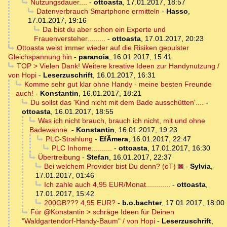
Nutzungsdauer....
-
ottoasta
,
17.01.2017, 18:57
Datenverbrauch Smartphone ermitteln
-
Hasso
,
17.01.2017, 19:16
Da bist du aber schon ein Experte und
Frauenversteher.........
-
ottoasta
,
17.01.2017, 20:23
Ottoasta weist immer wieder auf die Risiken gepulster
Gleichspannung hin
-
paranoia
,
16.01.2017, 15:41
TOP > Vielen Dank! Weitere kreative Ideen zur Handynutzung /
von Hopi
-
Leserzuschrift
,
16.01.2017, 16:31
Komme sehr gut klar ohne Handy - meine besten Freunde
auch!
-
Konstantin
,
16.01.2017, 18:21
Du sollst das 'Kind nicht mit dem Bade ausschütten'....
-
ottoasta
,
16.01.2017, 18:55
Was ich nicht brauch, brauch ich nicht, mit und ohne
Badewanne.
-
Konstantin
,
16.01.2017, 19:23
PLC-Strahlung
-
EfÃ­mera
,
16.01.2017, 22:47
PLC Inhome..........
-
ottoasta
,
17.01.2017, 16:30
Übertreibung
-
Stefan
,
16.01.2017, 22:37
Bei welchem Provider bist Du denn? (oT)
-
Sylvia
,
17.01.2017, 01:46
Ich zahle auch 4,95 EUR/Monat............
-
ottoasta
,
17.01.2017, 15:42
200GB??? 4,95 EUR?
-
b.o.bachter
,
17.01.2017, 18:00
Für @Konstantin > schräge Ideen für Deinen
"Waldgartendorf-Handy-Baum" / von Hopi
-
Leserzuschrift
,