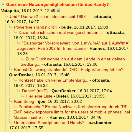
Ganz neue Nutzungsmöglichkeiten für das Handy?
-
Vatapitta
,
16.01.2017, 12:49
Und? Das weiß ich mindestens seit 1993....
-
ottoasta
,
16.01.2017, 14:27
Powerline srahlt nicht?!
-
bude
,
16.01.2017, 15:08
Dazu habe ich schon mal was geschrieben....
-
ottoasta
,
16.01.2017, 15:34
"Salzburger Vorsorgewert" von 1 mW/mÂ² auf 1 ÂµW/mÂ²
abgesenkt Feb 2002 für Innenräume
-
Hannes
,
16.01.2017,
18:25
Zum Glück wohne ich auf dem Lande in einer kleinen
Siedlung...
-
ottoasta
,
16.01.2017, 19:06
Kannst Du 'wenigstrahlende' DECT-Endgeräte empfehlen?
-
QuerDenker
,
16.01.2017, 15:46
Konkret habe ich keine Empfehlung...
-
ottoasta
,
16.01.2017, 16:32
Danke! (mkT)
-
QuerDenker
,
16.01.2017, 17:04
Hier eine Liste
-
Dieter
,
16.01.2017, 19:55
Kein Beleg
-
ijoe
,
16.01.2017, 20:02
Panikmache? Erneut Nachweis Krebsforcierung durch "RF-
EMF below exposure limits for the users of mobile phones" bei
Mäusen, siehe ...
-
Hannes
,
18.01.2017, 04:46
Unterschied Smartphone und Handy?
-
b.o.bachter
,
17.01.2017, 17:55