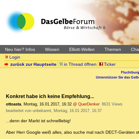
Neu hier? Infos
Wissen
Elliott-Wellen
Themen
Char
Login
zurück zur Hauptseite
in Thread öffnen
Ticker
Fluchtburg
Unterstützen Sie das Gel
Konkret habe ich keine Empfehlung...
ottoasta
,
Montag, 16.01.2017, 16:32
@ QuerDenker
8631 Views
bearbeitet von unbekannt, Montag, 16.01.2017, 16:37
...denn der Markt ist schnelllebig!
Aber Herr Google weiß alles, also suche mal nach DECT-Geräten s