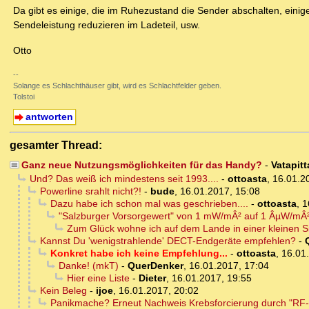
Da gibt es einige, die im Ruhezustand die Sender abschalten, einige,
Sendeleistung reduzieren im Ladeteil, usw.
Otto
--
Solange es Schlachthäuser gibt, wird es Schlachtfelder geben.
Tolstoi
antworten
gesamter Thread:
Ganz neue Nutzungsmöglichkeiten für das Handy?
-
Vatapitt
Und? Das weiß ich mindestens seit 1993....
-
ottoasta
,
16.01.2
Powerline srahlt nicht?!
-
bude
,
16.01.2017, 15:08
Dazu habe ich schon mal was geschrieben....
-
ottoasta
,
1
"Salzburger Vorsorgewert" von 1 mW/mÂ² auf 1 ÂµW/mÂ
Zum Glück wohne ich auf dem Lande in einer kleinen Si
Kannst Du 'wenigstrahlende' DECT-Endgeräte empfehlen?
-
Konkret habe ich keine Empfehlung...
-
ottoasta
,
16.01
Danke! (mkT)
-
QuerDenker
,
16.01.2017, 17:04
Hier eine Liste
-
Dieter
,
16.01.2017, 19:55
Kein Beleg
-
ijoe
,
16.01.2017, 20:02
Panikmache? Erneut Nachweis Krebsforcierung durch "RF-EM