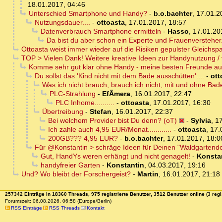
18.01.2017, 04:46
Unterschied Smartphone und Handy?
-
b.o.bachter
,
17.01.2
Nutzungsdauer....
-
ottoasta
,
17.01.2017, 18:57
Datenverbrauch Smartphone ermitteln
-
Hasso
,
17.01.20
Da bist du aber schon ein Experte und Frauenversteher...
Ottoasta weist immer wieder auf die Risiken gepulster Gleichsp
TOP > Vielen Dank! Weitere kreative Ideen zur Handynutzung /
Komme sehr gut klar ohne Handy - meine besten Freunde au
Du sollst das 'Kind nicht mit dem Bade ausschütten'....
-
ott
Was ich nicht brauch, brauch ich nicht, mit und ohne Ba
PLC-Strahlung
-
EfÃ­mera
,
16.01.2017, 22:47
PLC Inhome..........
-
ottoasta
,
17.01.2017, 16:30
Übertreibung
-
Stefan
,
16.01.2017, 22:37
Bei welchem Provider bist Du denn? (oT)
-
Sylvia
,
17
Ich zahle auch 4,95 EUR/Monat............
-
ottoasta
,
17.
200GB??? 4,95 EUR?
-
b.o.bachter
,
17.01.2017, 18:0
Für @Konstantin > schräge Ideen für Deinen "Waldgartend
Gut, HandYs weren erhängt und nicht genagelt!
-
Konsta
handyfreier Garten
-
Konstantin
,
04.03.2017, 19:16
Und? Wo bleibt der Forschergeist?
-
Martin
,
16.01.2017, 21:18
257342 Einträge in 18360 Threads, 975 registrierte Benutzer, 3512 Benutzer online (3 regi
Forumszeit: 06.08.2026, 06:58 (Europe/Berlin)
RSS Einträge
RSS Threads
Kontakt