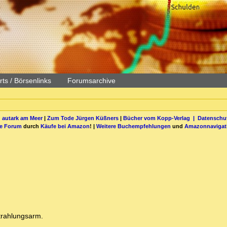
ts / Börsenlinks
Forumsarchive
 autark am Meer
|
Zum Tode Jürgen Küßners
|
Bücher vom Kopp-Verlag |
Datenschut
be Forum
durch
Käufe bei Amazon
! |
Weitere Buchempfehlungen
und
Amazonnavigat
trahlungsarm.