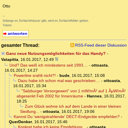
Otto
--
Solange es Schlachthäuser gibt, wird es Schlachtfelder geben.
Tolstoi
antworten
gesamter Thread:
RSS-Feed dieser Diskussion
Ganz neue Nutzungsmöglichkeiten für das Handy?
-
Vatapitta
,
16.01.2017, 12:49
Und? Das weiß ich mindestens seit 1993....
-
ottoasta
,
16.01.2017, 14:27
Powerline srahlt nicht?!
-
bude
,
16.01.2017, 15:08
Dazu habe ich schon mal was geschrieben....
-
ottoasta
,
16.01.2017, 15:34
"Salzburger Vorsorgewert" von 1 mW/mÂ² auf 1 ÂµW/mÂ²
abgesenkt Feb 2002 für Innenräume
-
Hannes
,
16.01.2017,
18:25
Zum Glück wohne ich auf dem Lande in einer kleinen
Siedlung...
-
ottoasta
,
16.01.2017, 19:06
Kannst Du 'wenigstrahlende' DECT-Endgeräte empfehlen?
-
QuerDenker
,
16.01.2017, 15:46
Konkret habe ich keine Empfehlung...
-
ottoasta
,