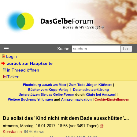
Suche:
Los
Login
zurück zur Hauptseite
in Thread öffnen
Ticker
Fluchtburg autark am Meer
|
Zum Tode Jürgen Küßners
|
Bücher vom Kopp-Verlag |
Datenschutzerklärung
Unterstützen Sie das Gelbe Forum
durch
Käufe bei Amazon
! |
Weitere Buchempfehlungen
und
Amazonnavigation
|
Cookie-Einstellungen
Du sollst das 'Kind nicht mit dem Bade ausschütten'....
ottoasta
,
Montag, 16.01.2017, 18:55
(vor 3491 Tagen)
@
Konstantin
8476 Views