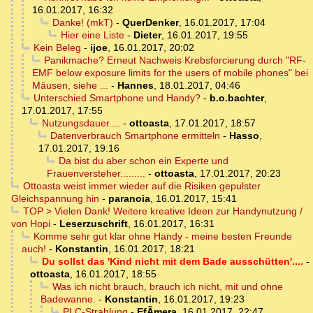
16.01.2017, 16:32
Danke! (mkT)
-
QuerDenker
,
16.01.2017, 17:04
Hier eine Liste
-
Dieter
,
16.01.2017, 19:55
Kein Beleg
-
ijoe
,
16.01.2017, 20:02
Panikmache? Erneut Nachweis Krebsforcierung durch "RF-
EMF below exposure limits for the users of mobile phones" bei
Mäusen, siehe ...
-
Hannes
,
18.01.2017, 04:46
Unterschied Smartphone und Handy?
-
b.o.bachter
,
17.01.2017, 17:55
Nutzungsdauer....
-
ottoasta
,
17.01.2017, 18:57
Datenverbrauch Smartphone ermitteln
-
Hasso
,
17.01.2017, 19:16
Da bist du aber schon ein Experte und
Frauenversteher.........
-
ottoasta
,
17.01.2017, 20:23
Ottoasta weist immer wieder auf die Risiken gepulster
Gleichspannung hin
-
paranoia
,
16.01.2017, 15:41
TOP > Vielen Dank! Weitere kreative Ideen zur Handynutzung /
von Hopi
-
Leserzuschrift
,
16.01.2017, 16:31
Komme sehr gut klar ohne Handy - meine besten Freunde
auch!
-
Konstantin
,
16.01.2017, 18:21
Du sollst das 'Kind nicht mit dem Bade ausschütten'....
-
ottoasta
,
16.01.2017, 18:55
Was ich nicht brauch, brauch ich nicht, mit und ohne
Badewanne.
-
Konstantin
,
16.01.2017, 19:23
PLC-Strahlung
-
EfÃ­mera
,
16.01.2017, 22:47