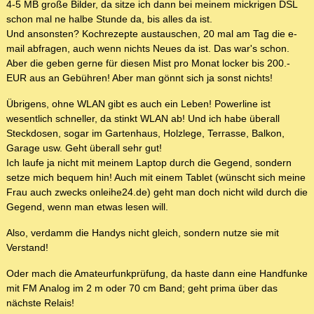
4-5 MB große Bilder, da sitze ich dann bei meinem mickrigen DSL
schon mal ne halbe Stunde da, bis alles da ist.
Und ansonsten? Kochrezepte austauschen, 20 mal am Tag die e-
mail abfragen, auch wenn nichts Neues da ist. Das war's schon.
Aber die geben gerne für diesen Mist pro Monat locker bis 200.-
EUR aus an Gebühren! Aber man gönnt sich ja sonst nichts!
Übrigens, ohne WLAN gibt es auch ein Leben! Powerline ist
wesentlich schneller, da stinkt WLAN ab! Und ich habe überall
Steckdosen, sogar im Gartenhaus, Holzlege, Terrasse, Balkon,
Garage usw. Geht überall sehr gut!
Ich laufe ja nicht mit meinem Laptop durch die Gegend, sondern
setze mich bequem hin! Auch mit einem Tablet (wünscht sich meine
Frau auch zwecks onleihe24.de) geht man doch nicht wild durch die
Gegend, wenn man etwas lesen will.
Also, verdamm die Handys nicht gleich, sondern nutze sie mit
Verstand!
Oder mach die Amateurfunkprüfung, da haste dann eine Handfunke
mit FM Analog im 2 m oder 70 cm Band; geht prima über das
nächste Relais!