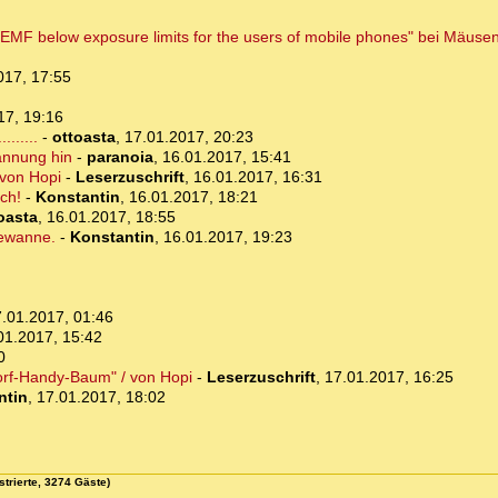
F below exposure limits for the users of mobile phones" bei Mäusen,
017, 17:55
17, 19:16
......
-
ottoasta
,
17.01.2017, 20:23
annung hin
-
paranoia
,
16.01.2017, 15:41
 von Hopi
-
Leserzuschrift
,
16.01.2017, 16:31
ch!
-
Konstantin
,
16.01.2017, 18:21
oasta
,
16.01.2017, 18:55
dewanne.
-
Konstantin
,
16.01.2017, 19:23
.01.2017, 01:46
01.2017, 15:42
0
orf-Handy-Baum" / von Hopi
-
Leserzuschrift
,
17.01.2017, 16:25
ntin
,
17.01.2017, 18:02
strierte, 3274 Gäste)