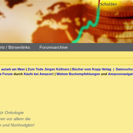
ts / Börsenlinks
Forumsarchive
 autark am Meer
|
Zum Tode Jürgen Küßners
|
Bücher vom Kopp-Verlag |
Datenschut
be Forum
durch
Käufe bei Amazon
! |
Weitere Buchempfehlungen
und
Amazonnavigat
für Onkologie
ren vor allem die
n und Nonhodgkin!