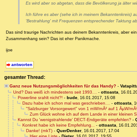
Es wird aber so abgetan, dass die Bevölkerung ja älter wi
Ich führe es aber (sehe ich in meinem Bekanntenkreis) a
'Bestrahlung' mit Frequenzen entsprechender Taktung a
Das sind traurige Nachrichten aus deinem Bekanntenkreis, aber ein
Zusammenhang sein? Das ist eher Panikmache.
ijoe
antworten
gesamter Thread:
Ganz neue Nutzungsmöglichkeiten für das Handy?
-
Vatapitt
Und? Das weiß ich mindestens seit 1993....
-
ottoasta
,
16.01.2
Powerline srahlt nicht?!
-
bude
,
16.01.2017, 15:08
Dazu habe ich schon mal was geschrieben....
-
ottoasta
,
1
"Salzburger Vorsorgewert" von 1 mW/mÂ² auf 1 ÂµW/mÂ
Zum Glück wohne ich auf dem Lande in einer kleinen Si
Kannst Du 'wenigstrahlende' DECT-Endgeräte empfehlen?
-
Konkret habe ich keine Empfehlung...
-
ottoasta
,
16.01.20
Danke! (mkT)
-
QuerDenker
,
16.01.2017, 17:04
Hier eine Liste
-
Dieter
,
16.01.2017, 19:55