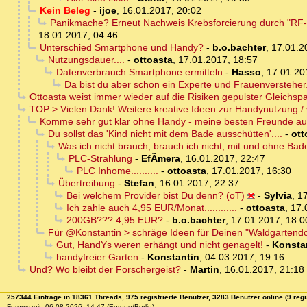
Kein Beleg
-
ijoe
,
16.01.2017, 20:02
Panikmache? Erneut Nachweis Krebsforcierung durch "RF-EM
18.01.2017, 04:46
Unterschied Smartphone und Handy?
-
b.o.bachter
,
17.01.2
Nutzungsdauer....
-
ottoasta
,
17.01.2017, 18:57
Datenverbrauch Smartphone ermitteln
-
Hasso
,
17.01.20
Da bist du aber schon ein Experte und Frauenversteher...
Ottoasta weist immer wieder auf die Risiken gepulster Gleichsp
TOP > Vielen Dank! Weitere kreative Ideen zur Handynutzung /
Komme sehr gut klar ohne Handy - meine besten Freunde au
Du sollst das 'Kind nicht mit dem Bade ausschütten'....
-
ott
Was ich nicht brauch, brauch ich nicht, mit und ohne Ba
PLC-Strahlung
-
EfÃ­mera
,
16.01.2017, 22:47
PLC Inhome..........
-
ottoasta
,
17.01.2017, 16:30
Übertreibung
-
Stefan
,
16.01.2017, 22:37
Bei welchem Provider bist Du denn? (oT)
-
Sylvia
,
17
Ich zahle auch 4,95 EUR/Monat............
-
ottoasta
,
17.
200GB??? 4,95 EUR?
-
b.o.bachter
,
17.01.2017, 18:0
Für @Konstantin > schräge Ideen für Deinen "Waldgartend
Gut, HandYs weren erhängt und nicht genagelt!
-
Konsta
handyfreier Garten
-
Konstantin
,
04.03.2017, 19:16
Und? Wo bleibt der Forschergeist?
-
Martin
,
16.01.2017, 21:18
257344 Einträge in 18361 Threads, 975 registrierte Benutzer, 3283 Benutzer online (9 regi
Forumszeit: 06.08.2026, 14:47 (Europe/Berlin)