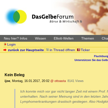
Neu hier? Infos
Wissen
Elliott-Wellen
Themen
Char
Login
zurück zur Hauptseite
in Thread öffnen
Ticker
Fluchtburg
Unterstützen Sie das Gel
Kein Beleg
ijoe
,
Montag, 16.01.2017, 20:02
@ ottoasta
8141 Views
Ich konnte mich vor gar nicht langer Zeit mit einem Prof. 
unterhalten. Nach seiner Meinung sind in den letzten Jah
Lymphomerkrankungen drastisch gestiegen. Also Hodgki