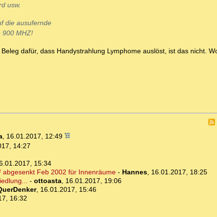
rd usw.
uf die ausufernde
b 900 MHZ!
 Beleg dafür, dass Handystrahlung Lymphome auslöst, ist das nicht. Wo
a
,
16.01.2017, 12:49
017, 14:27
6.01.2017, 15:34
² abgesenkt Feb 2002 für Innenräume
-
Hannes
,
16.01.2017, 18:25
edlung...
-
ottoasta
,
16.01.2017, 19:06
QuerDenker
,
16.01.2017, 15:46
17, 16:32