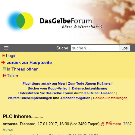
Suche:
Los
Login
zurück zur Hauptseite
in Thread öffnen
Ticker
Fluchtburg autark am Meer
|
Zum Tode Jürgen Küßners
|
Bücher vom Kopp-Verlag |
Datenschutzerklärung
Unterstützen Sie das Gelbe Forum
durch
Käufe bei Amazon
! |
Weitere Buchempfehlungen
und
Amazonnavigation
|
Cookie-Einstellungen
PLC Inhome..........
ottoasta
,
Dienstag, 17.01.2017, 16:30
(vor 3489 Tagen)
@ EfÃ­mera
7567
Views