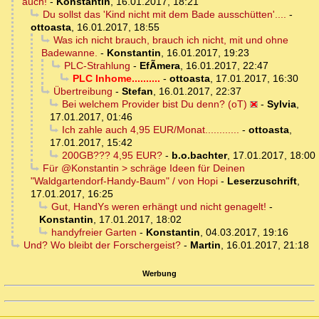
auch!
-
Konstantin
,
16.01.2017, 18:21
Du sollst das 'Kind nicht mit dem Bade ausschütten'....
-
ottoasta
,
16.01.2017, 18:55
Was ich nicht brauch, brauch ich nicht, mit und ohne
Badewanne.
-
Konstantin
,
16.01.2017, 19:23
PLC-Strahlung
-
EfÃ­mera
,
16.01.2017, 22:47
PLC Inhome..........
-
ottoasta
,
17.01.2017, 16:30
Übertreibung
-
Stefan
,
16.01.2017, 22:37
Bei welchem Provider bist Du denn? (oT)
-
Sylvia
,
17.01.2017, 01:46
Ich zahle auch 4,95 EUR/Monat............
-
ottoasta
,
17.01.2017, 15:42
200GB??? 4,95 EUR?
-
b.o.bachter
,
17.01.2017, 18:00
Für @Konstantin > schräge Ideen für Deinen
"Waldgartendorf-Handy-Baum" / von Hopi
-
Leserzuschrift
,
17.01.2017, 16:25
Gut, HandYs weren erhängt und nicht genagelt!
-
Konstantin
,
17.01.2017, 18:02
handyfreier Garten
-
Konstantin
,
04.03.2017, 19:16
Und? Wo bleibt der Forschergeist?
-
Martin
,
16.01.2017, 21:18
Werbung