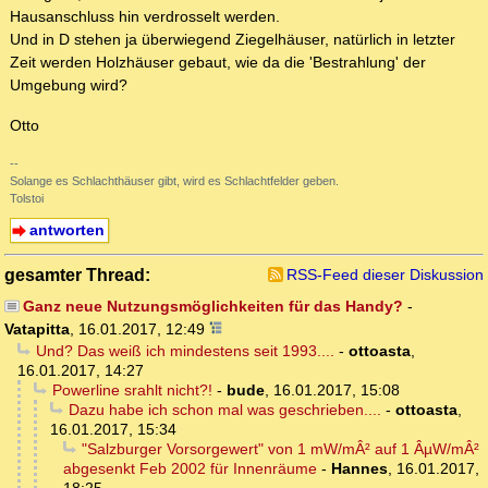
Hausanschluss hin verdrosselt werden.
Und in D stehen ja überwiegend Ziegelhäuser, natürlich in letzter
Zeit werden Holzhäuser gebaut, wie da die 'Bestrahlung' der
Umgebung wird?
Otto
--
Solange es Schlachthäuser gibt, wird es Schlachtfelder geben.
Tolstoi
antworten
gesamter Thread:
RSS-Feed dieser Diskussion
Ganz neue Nutzungsmöglichkeiten für das Handy?
-
Vatapitta
,
16.01.2017, 12:49
Und? Das weiß ich mindestens seit 1993....
-
ottoasta
,
16.01.2017, 14:27
Powerline srahlt nicht?!
-
bude
,
16.01.2017, 15:08
Dazu habe ich schon mal was geschrieben....
-
ottoasta
,
16.01.2017, 15:34
"Salzburger Vorsorgewert" von 1 mW/mÂ² auf 1 ÂµW/mÂ²
abgesenkt Feb 2002 für Innenräume
-
Hannes
,
16.01.2017,