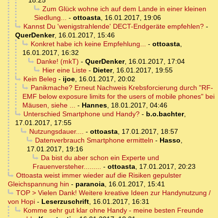
18:25
Zum Glück wohne ich auf dem Lande in einer kleinen
Siedlung...
-
ottoasta
,
16.01.2017, 19:06
Kannst Du 'wenigstrahlende' DECT-Endgeräte empfehlen?
-
QuerDenker
,
16.01.2017, 15:46
Konkret habe ich keine Empfehlung...
-
ottoasta
,
16.01.2017, 16:32
Danke! (mkT)
-
QuerDenker
,
16.01.2017, 17:04
Hier eine Liste
-
Dieter
,
16.01.2017, 19:55
Kein Beleg
-
ijoe
,
16.01.2017, 20:02
Panikmache? Erneut Nachweis Krebsforcierung durch "RF-
EMF below exposure limits for the users of mobile phones" bei
Mäusen, siehe ...
-
Hannes
,
18.01.2017, 04:46
Unterschied Smartphone und Handy?
-
b.o.bachter
,
17.01.2017, 17:55
Nutzungsdauer....
-
ottoasta
,
17.01.2017, 18:57
Datenverbrauch Smartphone ermitteln
-
Hasso
,
17.01.2017, 19:16
Da bist du aber schon ein Experte und
Frauenversteher.........
-
ottoasta
,
17.01.2017, 20:23
Ottoasta weist immer wieder auf die Risiken gepulster
Gleichspannung hin
-
paranoia
,
16.01.2017, 15:41
TOP > Vielen Dank! Weitere kreative Ideen zur Handynutzung /
von Hopi
-
Leserzuschrift
,
16.01.2017, 16:31
Komme sehr gut klar ohne Handy - meine besten Freunde