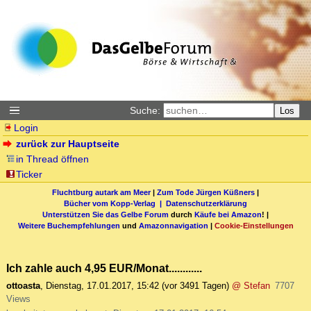
Suche:
Los
Login
zurück zur Hauptseite
in Thread öffnen
Ticker
Fluchtburg autark am Meer
|
Zum Tode Jürgen Küßners
|
Bücher vom Kopp-Verlag |
Datenschutzerklärung
Unterstützen Sie das Gelbe Forum
durch
Käufe bei Amazon
! |
Weitere Buchempfehlungen
und
Amazonnavigation
|
Cookie-Einstellungen
Ich zahle auch 4,95 EUR/Monat............
ottoasta
,
Dienstag, 17.01.2017, 15:42
(vor 3491 Tagen)
@ Stefan
7707
Views