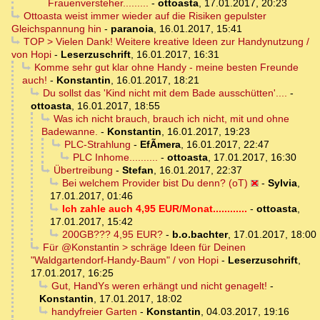
Frauenversteher.........
-
ottoasta
,
17.01.2017, 20:23
Ottoasta weist immer wieder auf die Risiken gepulster
Gleichspannung hin
-
paranoia
,
16.01.2017, 15:41
TOP > Vielen Dank! Weitere kreative Ideen zur Handynutzung /
von Hopi
-
Leserzuschrift
,
16.01.2017, 16:31
Komme sehr gut klar ohne Handy - meine besten Freunde
auch!
-
Konstantin
,
16.01.2017, 18:21
Du sollst das 'Kind nicht mit dem Bade ausschütten'....
-
ottoasta
,
16.01.2017, 18:55
Was ich nicht brauch, brauch ich nicht, mit und ohne
Badewanne.
-
Konstantin
,
16.01.2017, 19:23
PLC-Strahlung
-
EfÃ­mera
,
16.01.2017, 22:47
PLC Inhome..........
-
ottoasta
,
17.01.2017, 16:30
Übertreibung
-
Stefan
,
16.01.2017, 22:37
Bei welchem Provider bist Du denn? (oT)
-
Sylvia
,
17.01.2017, 01:46
Ich zahle auch 4,95 EUR/Monat............
-
ottoasta
,
17.01.2017, 15:42
200GB??? 4,95 EUR?
-
b.o.bachter
,
17.01.2017, 18:00
Für @Konstantin > schräge Ideen für Deinen
"Waldgartendorf-Handy-Baum" / von Hopi
-
Leserzuschrift
,
17.01.2017, 16:25
Gut, HandYs weren erhängt und nicht genagelt!
-
Konstantin
,
17.01.2017, 18:02
handyfreier Garten
-
Konstantin
,
04.03.2017, 19:16