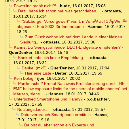
16.01.2017, 14:27
Powerline srahlt nicht?!
-
bude
,
16.01.2017, 15:08
Dazu habe ich schon mal was geschrieben....
-
ottoasta
,
16.01.2017, 15:34
"Salzburger Vorsorgewert" von 1 mW/mÂ² auf 1 ÂµW/mÂ²
abgesenkt Feb 2002 für Innenräume
-
Hannes
,
16.01.2017,
18:25
Zum Glück wohne ich auf dem Lande in einer kleinen
Siedlung...
-
ottoasta
,
16.01.2017, 19:06
Kannst Du 'wenigstrahlende' DECT-Endgeräte empfehlen?
-
QuerDenker
,
16.01.2017, 15:46
Konkret habe ich keine Empfehlung...
-
ottoasta
,
16.01.2017, 16:32
Danke! (mkT)
-
QuerDenker
,
16.01.2017, 17:04
Hier eine Liste
-
Dieter
,
16.01.2017, 19:55
Kein Beleg
-
ijoe
,
16.01.2017, 20:02
Panikmache? Erneut Nachweis Krebsforcierung durch "RF-
EMF below exposure limits for the users of mobile phones" bei
Mäusen, siehe ...
-
Hannes
,
18.01.2017, 04:46
Unterschied Smartphone und Handy?
-
b.o.bachter
,
17.01.2017, 17:55
Nutzungsdauer....
-
ottoasta
,
17.01.2017, 18:57
Datenverbrauch Smartphone ermitteln
-
Hasso
,
17.01.2017, 19:16
Da bist du aber schon ein Experte und