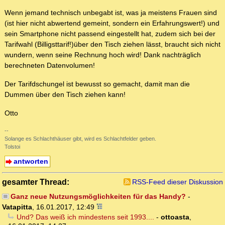
Wenn jemand technisch unbegabt ist, was ja meistens Frauen sind
(ist hier nicht abwertend gemeint, sondern ein Erfahrungswert!) und
sein Smartphone nicht passend eingestellt hat, zudem sich bei der
Tarifwahl (Billigsttarif!)über den Tisch ziehen lässt, braucht sich nicht
wundern, wenn seine Rechnung hoch wird! Dank nachträglich
berechneten Datenvolumen!
Der Tarifdschungel ist bewusst so gemacht, damit man die
Dummen über den Tisch ziehen kann!
Otto
--
Solange es Schlachthäuser gibt, wird es Schlachtfelder geben.
Tolstoi
antworten
gesamter Thread:
RSS-Feed dieser Diskussion
Ganz neue Nutzungsmöglichkeiten für das Handy?
-
Vatapitta
,
16.01.2017, 12:49
Und? Das weiß ich mindestens seit 1993....
-
ottoasta
,